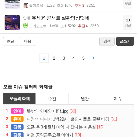
댓글
슬기로움
Lv.92
조회 1676
추천 3
22:51
유세윤 콘서트 실황영상떳네
연예
13
댓글
드라고노브
Lv.90
조회 5292
추천 4
22:50
최근
다음
검색
글쓰기
1
2
3
4
5
오픈 이슈 갤러리 화제글
오늘의 화제
주간
월간
이슈
1
연예
[30]
뜻밖의 연예인 미담..jpg
2
유머
[31]
나영석 피디가 1박2일때 출연자들을 굴린 배경
3
감동
[15]
오픈 후 3개월치 예약 다 찼다는 미용실
4
감동
[19]
어떤 공익근무요원 이야기