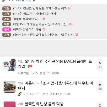
(ㅇㅎ?) 잘생긴 남자 보면 혀가 나오는 여자
[4]
계층
(ㅇㅎ?) 히트텍이 기다려지는 영상
계층
김풍의 후라이팬 라면
[4]
계층
매일 1500개가 팔린다는 시장 고로케 맛집
[10]
계층
어쩌다 한번 키키 하음
[2]
연예
캐리비안의 해적: 블랙 펄의 저주 조니 뎁 등장씬
[1]
계층
오버워치 한국 신규 영웅 D.MON 플레이 트
게임
5
레일러
댓글
세프라딘
Lv.85
조회 676
01:38
이혼녀 → 1조 사업가 할리우드에 복수한 이
연예
0
여자
댓글
라라크로포드
Lv.87
조회 1282
01:31
한국인의 밥상 물회 먹방
계층
2