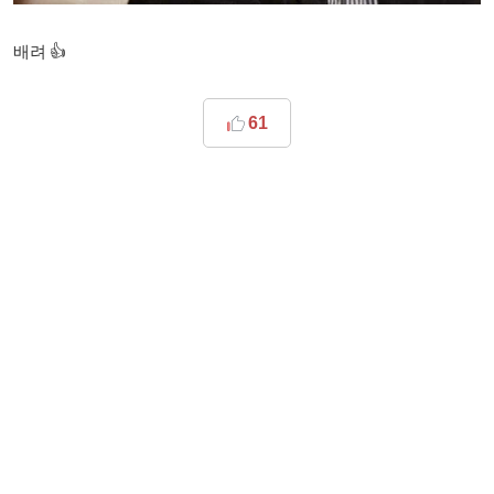
배려 👍
61