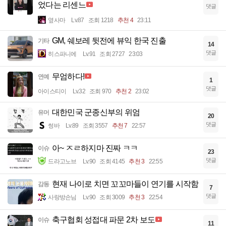
었다는 리센느
댓글
옆사마
Lv.87
조회 1218
추천 4
23:11
GM, 쉐보레 뒷전에 뷰익 한국 진출
기타
14
댓글
히스파니에
Lv.91
조회 2727
23:03
무엄하다!
연예
1
댓글
아이스티이
Lv.32
조회 970
추천 2
23:02
대한민국 군종신부의 위엄
유머
20
댓글
썽바
Lv.89
조회 3557
추천 7
22:57
아~ ㅈㄹ하지마 진짜 ㅋㅋ
이슈
23
댓글
드라고노브
Lv.90
조회 4145
추천 3
22:55
현재 나이로 치면 꼬꼬마들이 연기를 시작함
감동
7
댓글
사랑방손님
Lv.90
조회 3009
추천 3
22:54
축구협회 성접대 파문 2차 보도
이슈
11