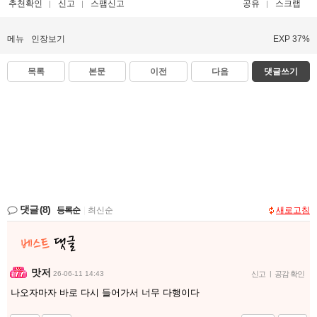
추천확인
신고
스팸신고
공유
스크랩
메뉴
인장보기
EXP 37%
목록
본문
이전
다음
댓글쓰기
댓글
(8)
등록순
|
최신순
새로고침
맛저
26-06-11 14:43
신고
|
공감 확인
나오자마자 바로 다시 들어가서 너무 다행이다