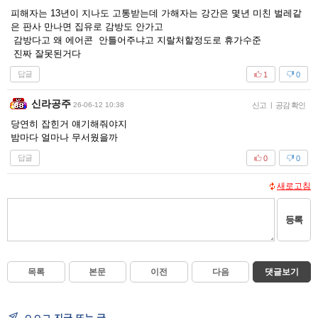
피해자는 13년이 지나도 고통받는데 가해자는 강간은 몇년 미친 벌레같
은 판사 만나면 집유로 감방도 안가고
감방다고 왜 에어콘 안틀어주냐고 지랄처할정도로 휴가수준
진짜 잘못된거다
답글
1
0
신라공주
26-06-12 10:38
신고
|
공감 확인
당연히 잡힌거 얘기해줘야지
밤마다 얼마나 무서웠을까
답글
0
0
새로고침
등록
목록
본문
이전
다음
댓글보기
ㅇㅇㄱ 지금 뜨는 글