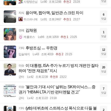
댓글
사랑방손님
Lv.90
조회 1288
추천 2
23:28
용아맥, 짭아맥, 일반관 스크린 차이
지식
6
댓글
히스파니에
Lv.91
조회 2467
추천 1
23:27
김채원
연예
1
댓글
케를로스
Lv.86
조회 1058
추천 1
23:25
후방조심 ㅡ 우한경
기타
12
댓글
입술돼지
Lv.43
조회 4019
추천 2
23:23
이 대통령, ISA·주가 누르기 방지 개편안 질타
이슈
20
하며 “전면 재검토” 지시
댓글
균터
Lv.42
조회 2239
추천 8
23:22
'불안과 기대 사이' 널뛰는 SK하이닉스…증
이슈
7
권가 "HBM4·LTA 기반 펀터멘털 견고"
댓글
균터
Lv.42
조회 1122
23:18
(ytb) 데뷔초에 스트레스성 폭식으로 다들 불
기타
2