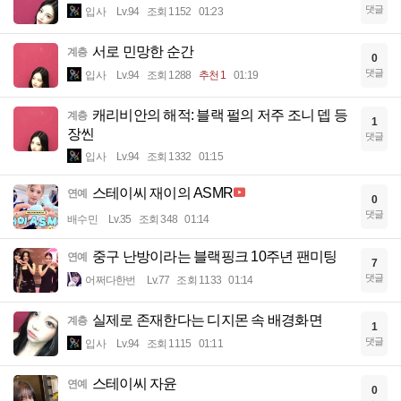
댓글
입사
Lv.94
조회 1152
01:23
서로 민망한 순간
계층
0
댓글
입사
Lv.94
조회 1288
추천 1
01:19
캐리비안의 해적: 블랙 펄의 저주 조니 뎁 등
계층
1
장씬
댓글
입사
Lv.94
조회 1332
01:15
스테이씨 재이의 ASMR
연예
0
댓글
배수민
Lv.35
조회 348
01:14
중구 난방이라는 블랙핑크 10주년 팬미팅
연예
7
댓글
어쩌다한번
Lv.77
조회 1133
01:14
실제로 존재한다는 디지몬 속 배경화면
계층
1
댓글
입사
Lv.94
조회 1115
01:11
스테이씨 자윤
연예
0