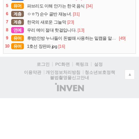
5
유머
[34]
파브리도 이해 안가는 한국 음식
6
계층
[31]
ㅇㅎ?) 순수 골반 재능녀.
7
계층
[23]
한국의 새로운 그늘막
8
연예
[13]
우리 메이 절대 핫걸입니다.
9
유머
[49]
후방)인방 누나들이 돈벌때 사용하는 밑캠을 알아보자
10
유머
[16]
1호선 장판파.jpg
로그인
PC화면
퀵링크
설정
청소년보호정책
이용약관
개인정보처리방침
▲
불법촬영물신고안내
(주)
인
벤