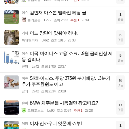
김민재 아스톤 빌라전 헤딩 골
이슈
1
댓글
슬기로움
Lv.92
조회 2523
추천 1
23:41
어느 장단에 맞춰야 하냐..
기타
6
댓글
특대형피자
Lv.62
조회 1815
23:38
미국 '마이너스 고용' 쇼크…9월 금리인상 제
이슈
5
동 걸리나
댓글
균터
Lv.42
조회 1706
23:37
SK하이닉스, 주당 375원 분기배당…3분기
이슈
16
추가 주주환원도 예고
댓글
균터
Lv.42
조회 2134
23:28
BMW 차주분들 시동걸면 광고떠요?
유머
17
댓글
드라고노브
Lv.90
조회 3074
추천 1
23:28
이자 진죠우니 잇폰메 쇼부!
게임
1