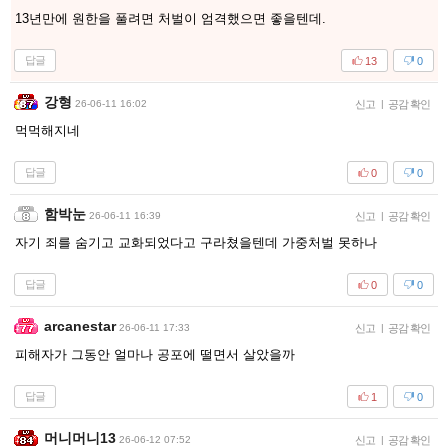
13년만에 원한을 풀려면 처벌이 엄격했으면 좋을텐데.
답글
13
0
강형
26-06-11 16:02
신고
|
공감 확인
먹먹해지네
답글
0
0
함박눈
26-06-11 16:39
신고
|
공감 확인
자기 죄를 숨기고 교화되었다고 구라쳤을텐데 가중처벌 못하나
답글
0
0
arcanestar
26-06-11 17:33
신고
|
공감 확인
피해자가 그동안 얼마나 공포에 떨면서 살았을까
답글
1
0
머니머니13
26-06-12 07:52
신고
|
공감 확인