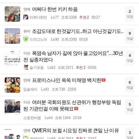
어쩌다 한번 키키 하음
연예
2
댓글
어쩌다한번
Lv.77
조회 1358
추천 2
00:27
조감도대로 한것같기도..하고 아닌것같기도..
유머
9
댓글
드라고노브
Lv.90
조회 2393
00:18
폭염속 남자가 길에 앉아 울고있어요”…30년
이슈
4
전 실종자였다
댓글
슬기로움
Lv.92
조회 2371
추천 2
00:05
프로미스나인 쑥쑥 이채영 백지헌
연예
0
댓글
입술돼지
Lv.43
조회 739
23:56
여러분 국회의원도 선관위가 행정부랑 독립
이슈
5
된 기관인걸 이해 못해요
댓글
소중한바램
Lv.44
조회 1349
23:54
QWER의 보컬 시요밍 진짜로 큰일 난 이유
연예
3
댓글
큐땁이알
Lv.88
조회 2544
추천 1
23:42