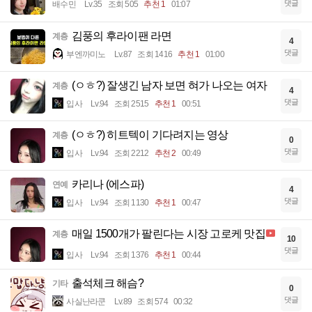
댓글
배수민
Lv.35
조회 505
추천 1
01:07
김풍의 후라이팬 라면
계층
4
댓글
부엔까미노
Lv.87
조회 1416
추천 1
01:00
(ㅇㅎ?) 잘생긴 남자 보면 혀가 나오는 여자
계층
4
댓글
입사
Lv.94
조회 2515
추천 1
00:51
(ㅇㅎ?) 히트텍이 기다려지는 영상
계층
0
댓글
입사
Lv.94
조회 2212
추천 2
00:49
카리나 (에스파)
연예
4
댓글
입사
Lv.94
조회 1130
추천 1
00:47
매일 1500개가 팔린다는 시장 고로케 맛집
계층
10
댓글
입사
Lv.94
조회 1376
추천 1
00:44
출석체크 해슴?
기타
0
댓글
사실난라쿤
Lv.89
조회 574
00:32