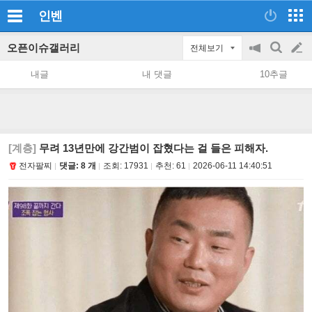
인벤
오픈이슈갤러리
전체보기
공
검
글
지
색
내글
내 댓글
10추글
on/off
쓰
기
[계층]
무려 13년만에 강간범이 잡혔다는 걸 들은 피해자.
전자팔찌
댓글: 8 개
조회:
17931
추천:
61
2026-06-11 14:40:51