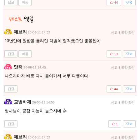
답글
이동
44
0
데브리
26-06-11 14:52
신고
|
공감 확인
13년만에 원한을 풀려면 처벌이 엄격했으면 좋을텐데.
답글
이동
13
0
맛저
26-06-11 14:43
신고
|
공감 확인
나오자마자 바로 다시 들어가서 너무 다행이다
답글
44
0
교범바제
26-06-11 14:50
신고
|
공감 확인
형사님이 공감 지능이 높으시네 👍
답글
1
0
데브리
26-06-11 14:52
신고
|
공감 확인