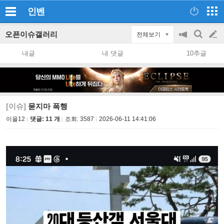
인벤
오픈이슈갤러리
전체보기
공
검
글
지
색
내글
내 댓글
10추글
on/off
쓰
기
[이슈]
묻지마 폭행
이을12
댓글: 11 개
조회:
3587
2026-06-11 14:41:06