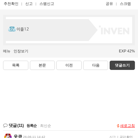
추천확인
신고
스팸신고
공유
스크랩
이을12
메뉴
인장보기
EXP 42%
목록
본문
이전
다음
댓글쓰기
댓글
(11)
등록순
|
최신순
새로고침
읏큐
26-06-11 14:42
신고
|
공감 확인