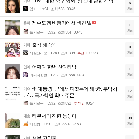
JTBC 대한 축구 협회, 성 접대 관련 해명
이슈
6
댓글
입사
Lv.94
조회 598
00:45
제주도행 비행기에서 생긴 일
유머
1
댓글
슬기로움
Lv.92
조회 384
00:43
출석 해슴?
기타
0
댓글
사실난라쿤
Lv.89
조회 309
추천 1
00:33
어쩌다 한번 산다라박
연예
1
댓글
어쩌다한번
Lv.77
조회 658
00:31
李 대통령 "군에서 다쳤는데 왜 6% 부담하
이슈
17
나"…국가책임 확대 주문
댓글
슬기로움
Lv.92
조회 892
추천 2
00:24
타부서의 친한 동생이
계층
30
댓글
쾌변왕
Lv.91
조회 2274
23:53
철봉 고인물
기타