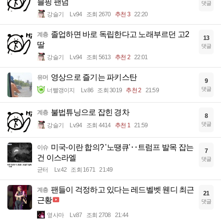
블핑 팬덤
댓글
강슬기
Lv.94
조회 2670
추천 3
22:20
졸업하면 바로 독립한다고 노래부르던 고2
계층
13
딸
댓글
강슬기
Lv.94
조회 5613
추천 2
22:01
영상으로 즐기는 파키스탄
유머
9
댓글
너빨갱이지
Lv.86
조회 3019
추천 2
21:59
불법튜닝으로 잡힌 경차
계층
8
댓글
강슬기
Lv.94
조회 4414
추천 1
21:59
미국-이란 합의? '노땡큐'‥트럼프 발목 잡는
이슈
7
건 이스라엘
댓글
균터
Lv.42
조회 1671
21:49
팬들이 걱정하고 있다는 레드벨벳 웬디 최근
계층
21
근황
댓글
옆사마
Lv.87
조회 2708
21:44