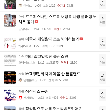
2
댓글
언데드
Lv.90
조회 1425
추천 2
23:48
프로미스나인 스프 이채영 이나경 플러팅 노
연예
0
하우 공개
댓글
입술돼지
Lv.43
조회 531
추천 1
23:43
미국서 게임할때 조심해야하는거
유머
2
댓글
하루5프로
Lv.50
조회 1817
23:21
미리 알고있었던 클린스만
이슈
5
댓글
호박이쪼아요
Lv.12
조회 2775
추천 3
23:20
MCU)6편까지 계약을 한 톰홀랜드
계층
14
댓글
낭만블루스
Lv.91
조회 2665
23:08
삼전닉스 근황..
계층
20
댓글
전자팔찌
Lv.93
조회 4405
추천 1
23:06
정상적으로 내려오는방법은없어?
유머