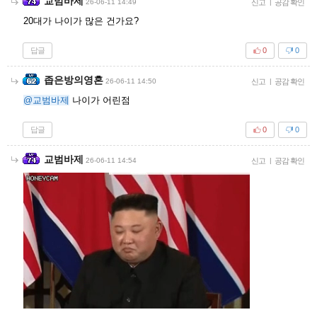
교범바제
26-06-11 14:49
신고
|
공감 확인
20대가 나이가 많은 건가요?
답글
0
0
좁은방의영혼
26-06-11 14:50
신고
|
공감 확인
@교범바제
나이가 어린점
답글
0
0
교범바제
26-06-11 14:54
신고
|
공감 확인