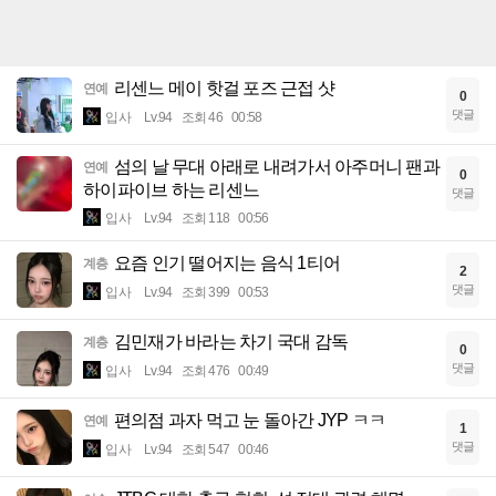
리센느 메이 핫걸 포즈 근접 샷
연예
0
댓글
입사
Lv.94
조회 46
00:58
섬의 날 무대 아래로 내려가서 아주머니 팬과
연예
0
하이파이브 하는 리센느
댓글
입사
Lv.94
조회 118
00:56
요즘 인기 떨어지는 음식 1티어
계층
2
댓글
입사
Lv.94
조회 399
00:53
김민재가 바라는 차기 국대 감독
계층
0
댓글
입사
Lv.94
조회 476
00:49
편의점 과자 먹고 눈 돌아간 JYP ㅋㅋ
연예
1
댓글
입사
Lv.94
조회 547
00:46