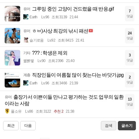
그루밍 중인 고양이 건드렸을 때 반응.gif
유머
7
댓글
Earth
Lv.96
조회 3139
21:44
ㅎㅂ)사상 최강의 낚시 패션
유머
24
댓글
슬기로움
Lv.92
조회 8415
21:41
??? : 학생은 제외
기타
3
댓글
꿻뻵뗗
Lv.90
조회 2396
21:40
직장인들이 여름철 많이 찾는다는 바닷가.jpg
계층
2
댓글
Earth
Lv.96
조회 3466
21:39
출장가서 이쁜이들 만나고 평가하는 것도 업무의 일환
유머
13
이라는 사람
댓글
풀소유
Lv.86
조회 3122
추천 2
21:38
최근
다음
검색
글쓰기