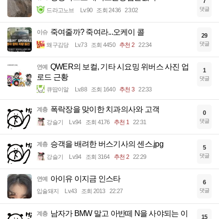
7
댓글
드라고노브
Lv.90
조회 2436
23:02
죽여줄까? 죽여라...오케이 콜
이슈
29
댓글
왜구김당
Lv.73
조회 4450
추천 2
22:34
QWER의 보컬, 기타 시요밍 위버스 사진 업
연예
1
로드 근황
댓글
큐땁이알
Lv.88
조회 1640
추천 3
22:33
폭락장을 맞이한 치과의사와 고객
계층
0
댓글
강슬기
Lv.94
조회 4176
추천 1
22:31
승객을 배려한 버스기사의 센스.jpg
계층
5
댓글
강슬기
Lv.94
조회 3164
추천 2
22:29
아이유 이지금 인스타
연예
6
댓글
입술돼지
Lv.43
조회 2013
22:27
남자가 BMW 말고 아반떼 N을 사야되는 이
계층
15