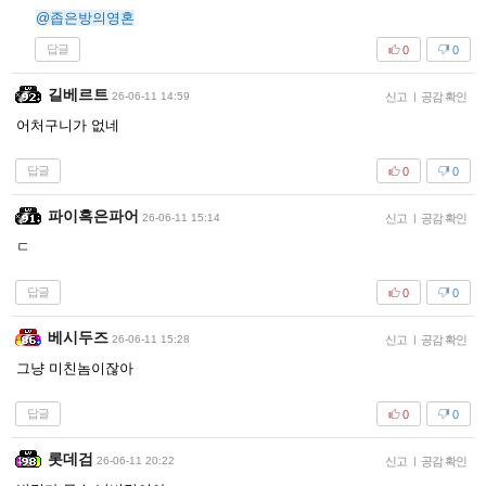
@좁은방의영혼
답글
0
0
길베르트
26-06-11 14:59
신고
|
공감 확인
어처구니가 없네
답글
0
0
파이혹은파어
26-06-11 15:14
신고
|
공감 확인
ㄷ
답글
0
0
베시두즈
26-06-11 15:28
신고
|
공감 확인
그냥 미친놈이잖아
답글
0
0
롯데검
26-06-11 20:22
신고
|
공감 확인