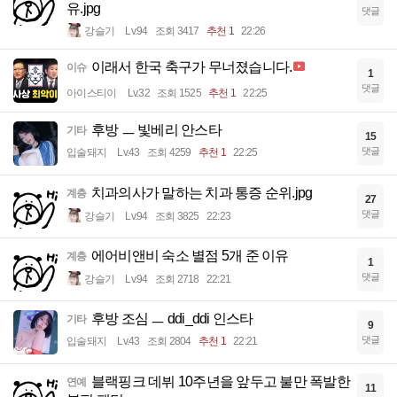
유.jpg
댓글
강슬기
Lv.94
조회 3417
추천 1
22:26
이래서 한국 축구가 무너졌습니다.
이슈
1
댓글
아이스티이
Lv.32
조회 1525
추천 1
22:25
후방 ㅡ 빛베리 안스타
기타
15
댓글
입술돼지
Lv.43
조회 4259
추천 1
22:25
치과의사가 말하는 치과 통증 순위.jpg
계층
27
댓글
강슬기
Lv.94
조회 3825
22:23
에어비앤비 숙소 별점 5개 준 이유
계층
1
댓글
강슬기
Lv.94
조회 2718
22:21
후방 조심 ㅡ ddi_ddi 인스타
기타
9
댓글
입술돼지
Lv.43
조회 2804
추천 1
22:21
블랙핑크 데뷔 10주년을 앞두고 불만 폭발한
연예
11