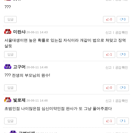
???
답글
0
0
미란샤
26-06-11 14:43
신고
|
공감 확인
서울대생이면 높은 확률로 있는집 자식이라 개같이 법으로 쳐맞고 징역
살듯
답글
1
0
고구머
26-06-11 14:46
신고
|
공감 확인
??? 전생의 부모님의 원수!
답글
0
0
빛로제
26-06-11 14:46
신고
|
공감 확인
초범인점 나이많은점 심신미약인점 판사가 또 그냥 풀어주겠다
답글
1
1