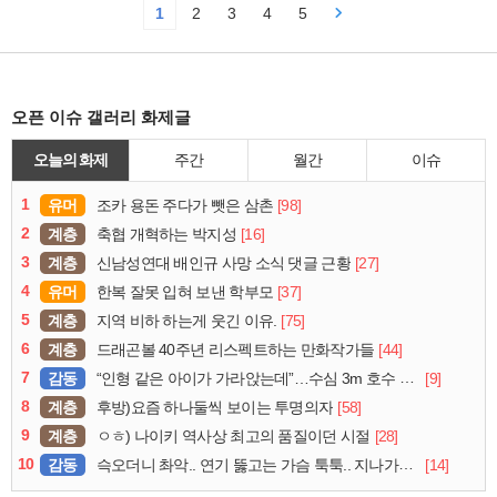
1
2
3
4
5
오픈 이슈 갤러리 화제글
오늘의 화제
주간
월간
이슈
1
유머
[98]
조카 용돈 주다가 뺏은 삼촌
2
계층
[16]
축협 개혁하는 박지성
3
계층
[27]
신남성연대 배인규 사망 소식 댓글 근황
4
유머
[37]
한복 잘못 입혀 보낸 학부모
5
계층
[75]
지역 비하 하는게 웃긴 이유.
6
계층
[44]
드래곤볼 40주년 리스펙트하는 만화작가들
7
감동
[9]
“인형 같은 아이가 가라앉는데”…수심 3m 호수 뛰어든 60대 의인
8
계층
[58]
후방)요즘 하나둘씩 보이는 투명의자
9
계층
[28]
ㅇㅎ) 나이키 역사상 최고의 품질이던 시절
10
감동
[14]
슥오더니 촤악.. 연기 뚫고는 가슴 툭툭.. 지나가던 아재의 정체