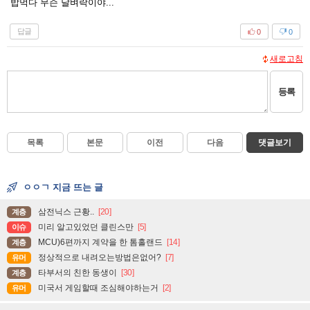
밥먹다 무슨 날벼락이야...
답글
0
0
새로고침
등록
목록
본문
이전
다음
댓글보기
ㅇㅇㄱ 지금 뜨는 글
삼전닉스 근황..
[20]
계층
미리 알고있었던 클린스만
[5]
이슈
MCU)6편까지 계약을 한 톰홀랜드
[14]
계층
정상적으로 내려오는방법은없어?
[7]
유머
타부서의 친한 동생이
[30]
계층
미국서 게임할때 조심해야하는거
[2]
유머