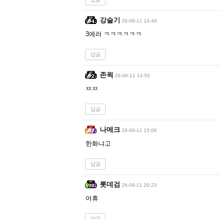
강슬기
26-06-11 14:49
3에러 ㅋㅋㅋㅋㅋㅋ
답글
존윅
26-06-11 14:50
ㅉㅉ
답글
나메크
26-06-11 15:06
한화냐고
답글
롯데검
26-06-11 20:23
어휴
답글