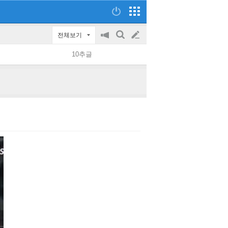
전체보기
공
검
글
지
색
10추글
on/off
쓰
기