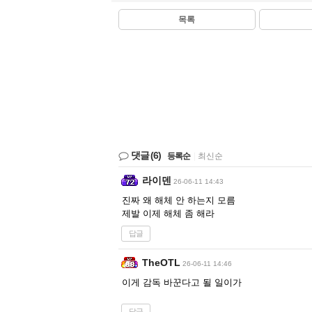
목록
댓글
(6)
등록순
|
최신순
라이덴
26-06-11 14:43
진짜 왜 해체 안 하는지 모름
제발 이제 해체 좀 해라
답글
TheOTL
26-06-11 14:46
이게 감독 바꾼다고 될 일이가
답글