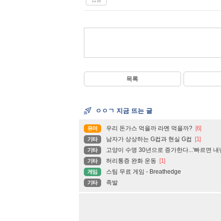
목록
ㅇㅇㄱ 지금 뜨는 글
우리 돈가스 먹을까 라멘 먹을까?
[6]
유머
남자가 상상하는 G컵과 현실 G컵
[1]
기타
고양이 수명 30년으로 증가한다...'빠르면 
기타
허리통증 완화 운동
[1]
기타
스팀 무료 게임 - Breathedge
게임
족발
기타