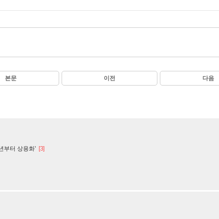
본문
이전
다음
내년부터 상용화'
[3]