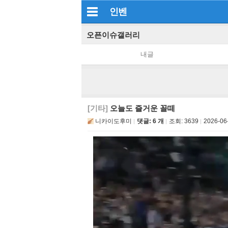
인벤
오픈이슈갤러리
내글
[기타]
오늘도 즐거운 꼴떼
니카이도후미
댓글: 6 개
조회:
3639
2026-06-