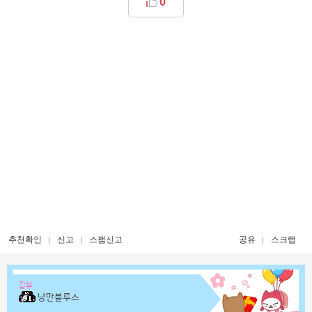
0
추천확인
신고
스팸신고
공유
스크랩
갑부
낭만블루스