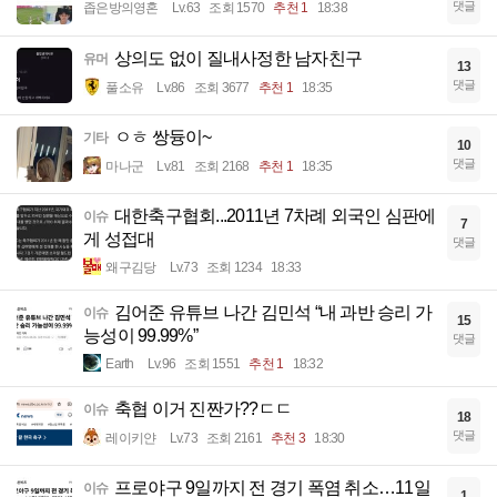
댓글
좁은방의영혼
Lv.63
조회 1570
추천 1
18:38
상의도 없이 질내사정한 남자친구
유머
13
댓글
풀소유
Lv.86
조회 3677
추천 1
18:35
ㅇㅎ 쌍듕이~
기타
10
댓글
마나군
Lv.81
조회 2168
추천 1
18:35
대한축구협회...2011년 7차례 외국인 심판에
이슈
7
게 성접대
댓글
왜구김당
Lv.73
조회 1234
18:33
김어준 유튜브 나간 김민석 “내 과반 승리 가
이슈
15
능성이 99.99%”
댓글
Earth
Lv.96
조회 1551
추천 1
18:32
축협 이거 진짠가??ㄷㄷ
이슈
18
댓글
레이키얀
Lv.73
조회 2161
추천 3
18:30
프로야구 9일까지 전 경기 폭염 취소…11일
이슈
1