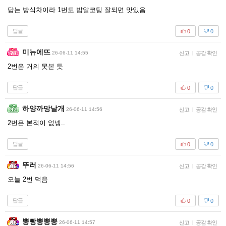
담는 방식차이라 1번도 밥알코팅 잘되면 맛있음
답글
0
0
미뉴에뜨
26-06-11 14:55
신고
|
공감 확인
2번은 거의 못본 듯
답글
0
0
하양까망날개
26-06-11 14:56
신고
|
공감 확인
2번은 본적이 없넹..
답글
0
0
뚜러
26-06-11 14:56
신고
|
공감 확인
오늘 2번 먹음
답글
0
0
뿡빵뿡뿡뿡
26-06-11 14:57
신고
|
공감 확인