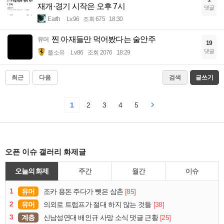
재개·경기 시작은 오후 7시
댓글
Earth
Lv.96
조회 675
18:30
찐 아재들만 먹어봤다는 술안주
유머
19
댓글
풀소유
Lv.86
조회 2076
18:29
최근
다음
검색
글쓰기
1
2
3
4
5
오픈 이슈 갤러리 화제글
오늘의 화제
주간
월간
이슈
1
유머
[85]
조카 용돈 주다가 뺏은 삼촌
2
유머
[38]
의외로 트럼프가 절대 하지 않는 것들
3
계층
[25]
신남성연대 배인규 사망 소식 댓글 근황