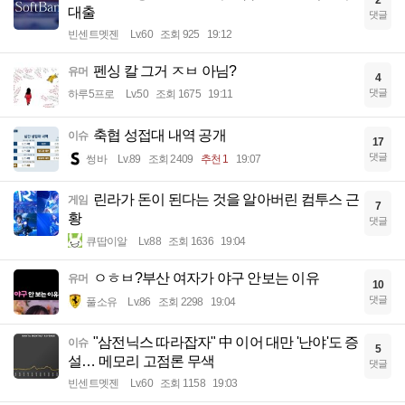
2
대출
댓글
빈센트멧젠
Lv.60
조회 925
19:12
펜싱 칼 그거 ㅈㅂ 아님?
유머
4
댓글
하루5프로
Lv.50
조회 1675
19:11
축협 성접대 내역 공개
이슈
17
댓글
썽바
Lv.89
조회 2409
추천 1
19:07
린라가 돈이 된다는 것을 알아버린 컴투스 근
게임
7
황
댓글
큐땁이알
Lv.88
조회 1636
19:04
ㅇㅎㅂ?부산 여자가 야구 안보는 이유
유머
10
댓글
풀소유
Lv.86
조회 2298
19:04
"삼전닉스 따라잡자" 中 이어 대만 '난야'도 증
이슈
5
설… 메모리 고점론 무색
댓글
빈센트멧젠
Lv.60
조회 1158
19:03