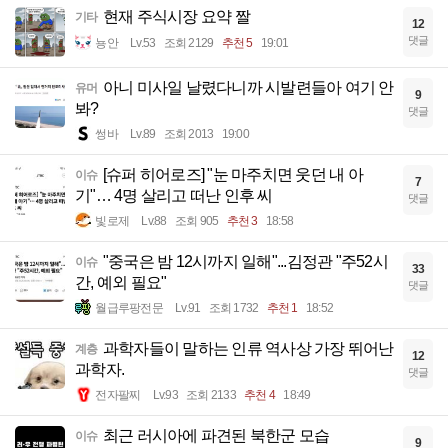
현재 주식시장 요약 짤
기타
12
댓글
뇽안
Lv.53
조회 2129
추천 5
19:01
아니 미사일 날렸다니까 시발련들아 여기 안
유머
9
봐?
댓글
썽바
Lv.89
조회 2013
19:00
[슈퍼 히어로즈] "눈 마주치면 웃던 내 아
이슈
7
기"… 4명 살리고 떠난 인후 씨
댓글
빛로제
Lv.88
조회 905
추천 3
18:58
"중국은 밤 12시까지 일해"...김정관 "주52시
이슈
33
간, 예외 필요"
댓글
월급루팡전문
Lv.91
조회 1732
추천 1
18:52
과학자들이 말하는 인류 역사상 가장 뛰어난
계층
12
과학자.
댓글
전자팔찌
Lv.93
조회 2133
추천 4
18:49
최근 러시아에 파견된 북한군 모습
이슈
9