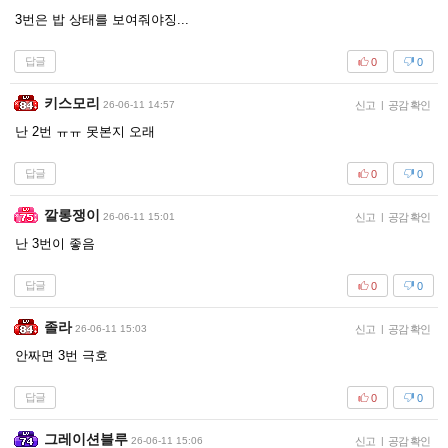
3번은 밥 상태를 보여줘야징...
답글
0
0
키스모리
26-06-11 14:57
신고
|
공감 확인
난 2번 ㅠㅠ 못본지 오래
답글
0
0
깔롱쟁이
26-06-11 15:01
신고
|
공감 확인
난 3번이 좋음
답글
0
0
졸라
26-06-11 15:03
신고
|
공감 확인
안짜면 3번 극호
답글
0
0
그레이션블루
26-06-11 15:06
신고
|
공감 확인