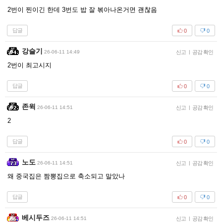
2번이 찐이긴 한데 3번도 밥 잘 볶아나온거면 괜찮음
답글
0
0
강슬기
26-06-11 14:49
신고
|
공감 확인
2번이 최고시지
답글
0
0
존윅
26-06-11 14:51
신고
|
공감 확인
2
답글
0
0
노도
26-06-11 14:51
신고
|
공감 확인
왜 중국집은 짬뽕집으로 축소되고 말았나
답글
0
0
베시두즈
26-06-11 14:51
신고
|
공감 확인