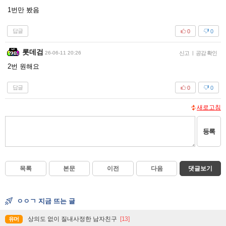
1번만 봤음
답글
0
0
롯데검
26-06-11 20:26
신고
|
공감 확인
2번 원해요
답글
0
0
새로고침
등록
목록
본문
이전
다음
댓글보기
ㅇㅇㄱ 지금 뜨는 글
상의도 없이 질내사정한 남자친구
[13]
유머