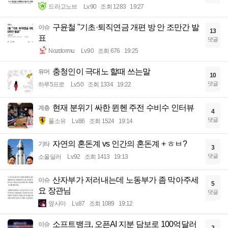
드라고노브
Lv.90
조회 1283
19:27
구윤철 "기초·퇴직연금 개편 방 안 조만간 발
이슈
13
표
댓글
Nozdormu
Lv.90
조회 676
19:25
충청인이 극대노 할때 쓰는말
유머
10
댓글
하루5프로
Lv.50
조회 1334
19:22
현재 분위기 싸한 뮌헨 주전 수비수 인터뷰
계층
4
댓글
풀소유
Lv.86
조회 1524
19:14
자연의 혼돈계 vs 인간의 혼돈계 + ㅎㅂ?
기타
3
댓글
소울딜러
Lv.92
조회 1413
19:13
산자부가 저러내는데 노동부가 좀 막아주세
이슈
5
요 장관님
댓글
옆사마
Lv.87
조회 1089
19:12
소프트뱅크, 오픈AI 지분 담보로 100억달러
이슈