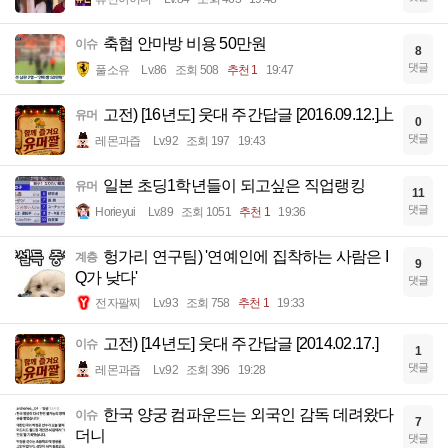
축협 안마방 비용 50만원
이슈
8
댓글
풀소유
Lv.86
조회 508
추천 1
19:47
고전) [16년도] 웃대 주간답글 [2016.09.12.]上
유머
0
댓글
레몬과즙
Lv.92
조회 197
19:43
일본 초딩1학년들이 되고싶은 직업랭킹
유머
11
댓글
Horieyui
Lv.89
조회 1051
추천 1
19:36
헝가리 연구팀) '연예인에 집착하는 사람은 I
계층
9
Q가 낮다'
댓글
전자팔찌
Lv.93
조회 758
추천 1
19:33
고전) [14년도] 웃대 주간답글 [2014.02.17.]
이슈
1
댓글
레몬과즙
Lv.92
조회 396
19:28
한국 양궁 컴파운드는 외국인 감독 데려왔다
이슈
7
더니
댓글