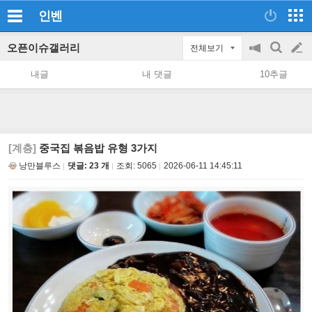
인벤
오픈이슈갤러리
전체보기
공
검
글
지
색
내글
내 댓글
10추글
on/off
쓰
기
[계층]
중국집 볶음밥 유형 3가지
낭만블루스
댓글: 23 개
조회:
5065
2026-06-11 14:45:11