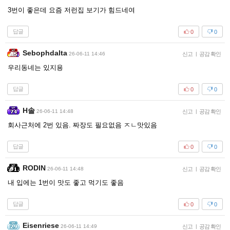
3번이 좋은데 요즘 저런집 보기가 힘드네여
답글
0
0
Sebophdalta
26-06-11 14:46
신고
|
공감 확인
우리동네는 있지용
답글
0
0
H솔
26-06-11 14:48
신고
|
공감 확인
회사근처에 2번 있음. 짜장도 필요없음 ㅈㄴ맛있음
답글
0
0
RODIN
26-06-11 14:48
신고
|
공감 확인
내 입에는 1번이 맛도 좋고 먹기도 좋음
답글
0
0
Eisenriese
26-06-11 14:49
신고
|
공감 확인