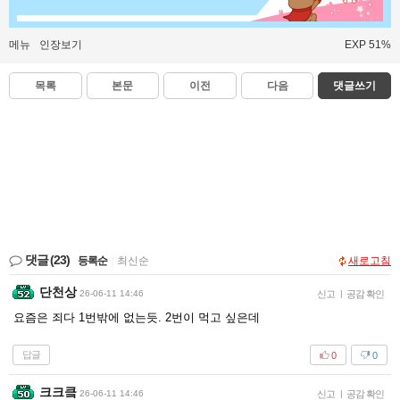
메뉴
인장보기
EXP 51%
목록
본문
이전
다음
댓글쓰기
댓글
(23)
등록순
|
최신순
새로고침
단천상
26-06-11 14:46
신고
|
공감 확인
요즘은 죄다 1번밖에 없는듯. 2번이 먹고 싶은데
답글
0
0
크크킄
26-06-11 14:46
신고
|
공감 확인