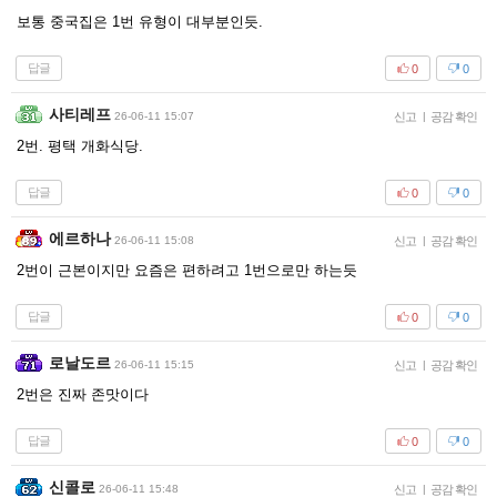
보통 중국집은 1번 유형이 대부분인듯.
답글
0
0
사티레프
26-06-11 15:07
신고
|
공감 확인
2번. 평택 개화식당.
답글
0
0
에르하나
26-06-11 15:08
신고
|
공감 확인
2번이 근본이지만 요즘은 편하려고 1번으로만 하는듯
답글
0
0
로날도르
26-06-11 15:15
신고
|
공감 확인
2번은 진짜 존맛이다
답글
0
0
신콜로
26-06-11 15:48
신고
|
공감 확인