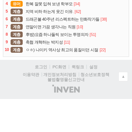
4
유머
[34]
한복 잘못 입혀 보낸 학부모
5
계층
[62]
지역 비하 하는게 웃긴 이유.
6
계층
[38]
드래곤볼 40주년 리스펙트하는 만화작가들
7
계층
[10]
연말이면 가끔 생각나는 직원
8
계층
[51]
후방)요즘 하나둘씩 보이는 투명의자
9
계층
[11]
축협 개혁하는 박지성
10
계층
[22]
ㅇㅎ) 나이키 역사상 최고의 품질이던 시절
로그인
PC화면
퀵링크
설정
청소년보호정책
이용약관
개인정보처리방침
▲
불법촬영물신고안내
(주)
인
벤