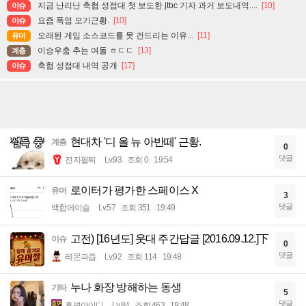
지금 난리난 축협 성접대 첫 보도한 jtbc 기자 과거 보도내역....
[10]
이슈
요즘 폭염 모기근황.
[10]
이슈
오래된 게임 소스코드를 못 건드리는 이유...
[11]
유머
이승우춤 추는 여돌 ㅎㄷㄷ
[13]
계층
축협 성접대 내역 공개
[17]
이슈
현대차 '디 올 뉴 아반떼' 근황.
계층
0
댓글
전자팔찌
Lv.93
조회 0
19:54
로이터가 평가한 스페이스 X
유머
3
댓글
백합에이슬
Lv.57
조회 351
19:49
고전) [16년도] 웃대 주간답글 [2016.09.12.]下
이슈
0
댓글
레몬과즙
Lv.92
조회 114
19:48
누나 화장 방해하는 동생
기타
5
댓글
휴면아이디
Lv.84
조회 463
19:48