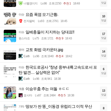
댓글
너빨갱이지
Lv.86
조회 2250
추천 1
18:48
요즘 폭염 모기근황.
이슈
10
댓글
전자팔찌
Lv.93
조회 2791
18:45
일베충들이 지지하는 당대표!!
이슈
17
댓글
원스타조
Lv.75
조회 1721
추천 9
18:43
교토 화법 극카운터.jpg
유머
14
댓글
Earth
Lv.96
조회 1940
추천 4
18:42
한국도로공사 “창녕 중부내륙고속도로서 포
이슈
6
탄 발견… 살상력은 없어”
댓글
Earth
Lv.96
조회 941
18:38
이승우춤 추는 여돌 ㅎㄷㄷ
계층
13
댓글
옆사마
Lv.87
조회 2484
추천 5
18:38
땅보가 싼 똥_이동경 유럽리그 이적 무산
기타
8