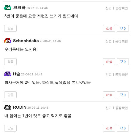
크크킄
26-06-11 14:46
신고
|
공감 확인
3번이 좋은데 요즘 저런집 보기가 힘드네여
답글
0
0
Sebophdalta
26-06-11 14:46
신고
|
공감 확인
우리동네는 있지용
답글
0
0
H솔
26-06-11 14:48
신고
|
공감 확인
회사근처에 2번 있음. 짜장도 필요없음 ㅈㄴ맛있음
답글
0
0
RODIN
26-06-11 14:48
신고
|
공감 확인
내 입에는 1번이 맛도 좋고 먹기도 좋음
답글
0
0