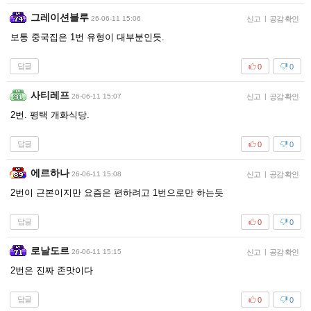
그레이션블루
26-06-11 15:06
신고
|
공감 확인
보통 중국집은 1번 유형이 대부분인듯.
답글
0
0
사티레프
26-06-11 15:07
신고
|
공감 확인
2번. 평택 개화식당.
답글
0
0
에르하나
26-06-11 15:08
신고
|
공감 확인
2번이 근본이지만 요즘은 편하려고 1번으로만 하는듯
답글
0
0
로날도르
26-06-11 15:15
신고
|
공감 확인
2번은 진짜 존맛이다
답글
0
0