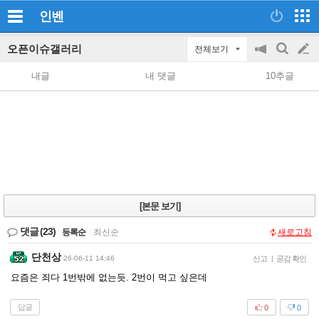
인벤
오픈이슈갤러리
전체보기
공
검
글
지
색
내글
내 댓글
10추글
on/off
쓰
기
[본문 보기]
댓글
(23)
등록순
|
최신순
새로고침
단천상
26-06-11 14:46
신고
|
공감 확인
요즘은 죄다 1번밖에 없는듯. 2번이 먹고 싶은데
답글
0
0