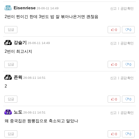
Eisenriese
26-06-11 14:49
신고
|
공감 확인
2번이 찐이긴 한데 3번도 밥 잘 볶아나온거면 괜찮음
답글
0
0
강슬기
26-06-11 14:49
신고
|
공감 확인
2번이 최고시지
답글
0
0
존윅
26-06-11 14:51
신고
|
공감 확인
2
답글
0
0
노도
26-06-11 14:51
신고
|
공감 확인
왜 중국집은 짬뽕집으로 축소되고 말았나
답글
0
0