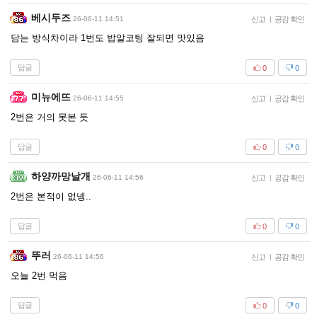
베시두즈
26-06-11 14:51
신고
|
공감 확인
담는 방식차이라 1번도 밥알코팅 잘되면 맛있음
답글
0
0
미뉴에뜨
26-06-11 14:55
신고
|
공감 확인
2번은 거의 못본 듯
답글
0
0
하양까망날개
26-06-11 14:56
신고
|
공감 확인
2번은 본적이 없넹..
답글
0
0
뚜러
26-06-11 14:56
신고
|
공감 확인
오늘 2번 먹음
답글
0
0