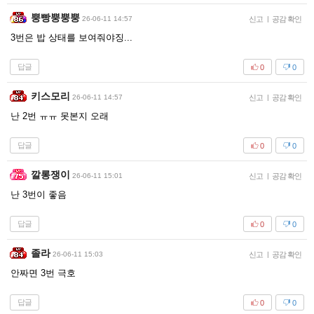
뿡빵뿡뿡뿡
26-06-11 14:57
신고
|
공감 확인
3번은 밥 상태를 보여줘야징...
답글
0
0
키스모리
26-06-11 14:57
신고
|
공감 확인
난 2번 ㅠㅠ 못본지 오래
답글
0
0
깔롱쟁이
26-06-11 15:01
신고
|
공감 확인
난 3번이 좋음
답글
0
0
졸라
26-06-11 15:03
신고
|
공감 확인
안짜면 3번 극호
답글
0
0