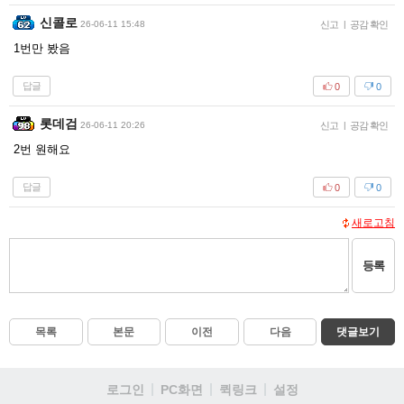
신콜로
26-06-11 15:48
신고
|
공감 확인
1번만 봤음
답글
0
0
롯데검
26-06-11 20:26
신고
|
공감 확인
2번 원해요
답글
0
0
새로고침
등록
목록
본문
이전
다음
댓글보기
로그인
PC화면
퀵링크
설정