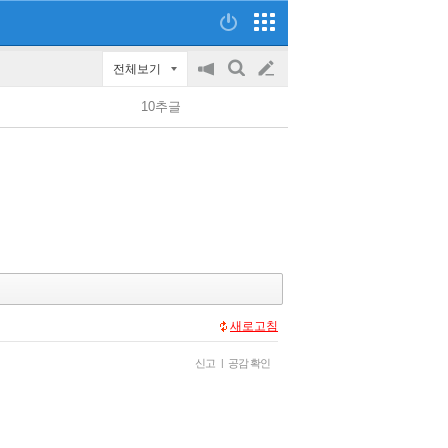
전체보기
공
검
글
지
색
10추글
on/off
쓰
기
새로고침
신고
|
공감 확인