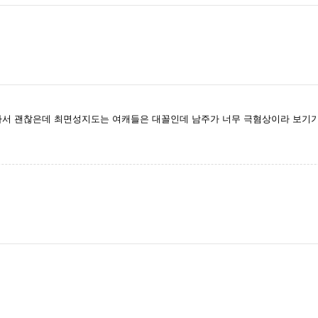
 괜찮은데 최면성지도는 여캐들은 대꼴인데 남주가 너무 극혐상이라 보기기 힘