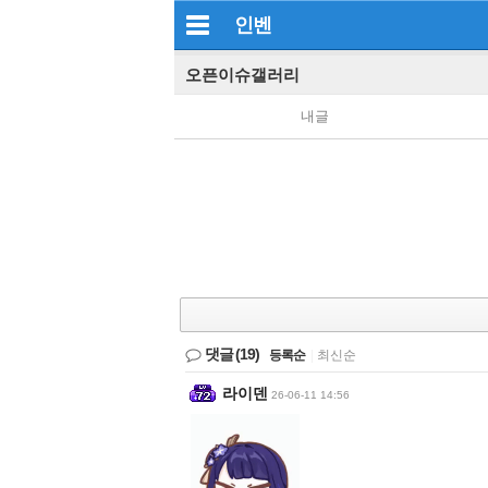
인벤
오픈이슈갤러리
내글
댓글
(19)
등록순
|
최신순
라이덴
26-06-11 14:56