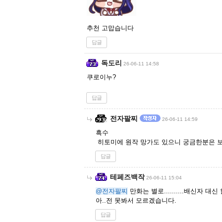
추천 고맙습니다
답글
독도리
26-06-11 14:58
쿠로이누?
답글
전자팔찌
26-06-11 14:59
흑수
히토미에 원작 망가도 있으니 궁금한분은 보
답글
테페즈백작
26-06-11 15:04
@전자팔찌
만화는 별로..........배신자 대신 할배
아..전 못봐서 모르겠습니다.
답글