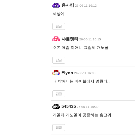
용사킴
26-06-11 16:12
세상에...
답글
샤를렛타
26-06-11 16:15
ㅇㅈ 요즘 야애니 그림체 개노꼴
답글
Flynn
26-06-11 16:30
내 야애니는 바이블에서 멈췄다..
답글
545435
26-06-11 16:30
개꼴과 개노꼴이 공존하는 흡고귀
답글