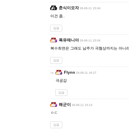
춘식이모자
26-06-11 15:04
이건 좀..
답글
폭유매니아
26-06-11 15:04
복수최면은 그래도 남주가 극혐상까지는 아니라서
답글
Flynn
26-06-11 16:27
극공감
답글
해군이
26-06-11 15:13
ㅇㄷ
답글