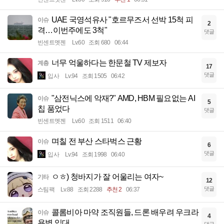
UAE 국영석유사 "호르무즈서 선박 15척 피
이슈
2
격…이번주에도 3척"
댓글
빈센트멧젠
Lv.60
조회 680
06:44
너무 억울하다는 한문철 TV 제보자
계층
17
댓글
입사
Lv.94
조회 1505
06:42
"삼전닉스에 악재?" AMD, HBM 필요없는 AI
이슈
5
칩 품었다
댓글
빈센트멧젠
Lv.60
조회 1511
06:40
며칠 전 부산 스타벅스 근황
이슈
6
댓글
입사
Lv.94
조회 1998
06:40
ㅇㅎ) 청바지가 잘 어울리는 여자~
기타
12
댓글
스팀팩
Lv.88
조회 2288
추천 2
06:37
콜롬비아 마약 조직원들, 드론 배우려 우크라
이슈
4
용병 입대