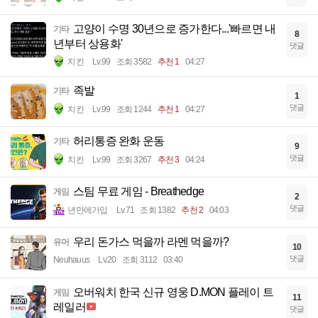
고양이 수명 30년으로 증가한다...'빠르면 내
기타
8
년부터 상용화'
댓글
치킨
Lv.99
조회 3582
추천 1
04:27
족발
기타
1
댓글
치킨
Lv.99
조회 1244
추천 1
04:27
허리통증 완화 운동
기타
9
댓글
치킨
Lv.99
조회 3267
추천 3
04:24
스팀 무료 게임 - Breathedge
게임
2
댓글
년만에가입
Lv.71
조회 1382
추천 2
04:03
우리 돈가스 먹을까 라멘 먹을까?
유머
10
댓글
Neuhauus
Lv.20
조회 3112
03:40
오버워치 한국 신규 영웅 D.MON 플레이 트
게임
11
레일러
댓글