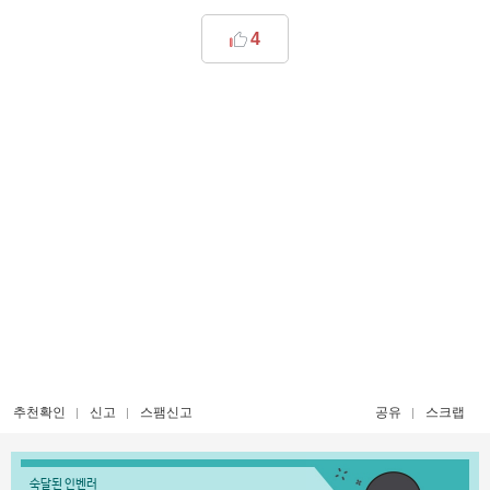
4
추천확인
신고
스팸신고
공유
스크랩
숙달된 인벤러