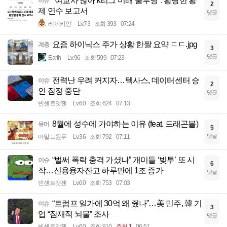
"여교사 많아 k리그 미래 불투명". 황당한 황
이슈
2
제 연수 보고서
댓글
레이키얀
Lv.73
조회 393
07:24
요즘 하이닉스 주가 상황 한짤 요약 ㄷㄷ.jpg
계층
3
댓글
Earth
Lv.96
조회 599
07:23
전력난 우려 커지자…텍사스, 데이터센터 승
이슈
2
인 잠정 중단
댓글
빈센트멧젠
Lv.60
조회 624
07:13
8월에 성수에 가야하는 이유 (feat. 드래곤볼)
유머
5
댓글
마일드원두
Lv.36
조회 792
07:11
“벌써 폭락 충격 가셨나” 개미들 ‘빚투’ 또 시
이슈
6
작…신용융자잔고 하루만에 1조 증가
댓글
빈센트멧젠
Lv.60
조회 753
07:03
“트럼프 일가에 30억 왜 줬나”…美 민주, 韓 기
이슈
3
업 “잠재적 뇌물” 조사
댓글
빈센트멧젠
Lv.60
조회 910
추천 1
06:51