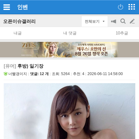
인벤
오픈이슈갤러리
전체보기
공
검
글
지
색
내글
내 댓글
10추글
on/off
쓰
기
[유머]
후방) 일기장
너빨갱이지
댓글: 12 개
조회:
5264
추천:
4
2026-06-11 14:58:00