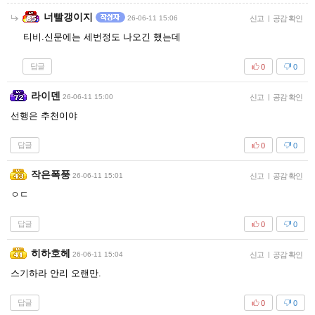
너빨갱이지
26-06-11 15:06
신고
|
공감 확인
티비.신문에는 세번정도 나오긴 했는데
답글
0
0
라이덴
26-06-11 15:00
신고
|
공감 확인
선행은 추천이야
답글
0
0
작은폭풍
26-06-11 15:01
신고
|
공감 확인
ㅇㄷ
답글
0
0
히하호헤
26-06-11 15:04
신고
|
공감 확인
스기하라 안리 오랜만.
답글
0
0