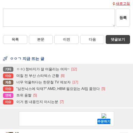
새로고침
등록
목록
본문
이전
다음
댓글보기
ㅇㅇㄱ 지금 뜨는 글
ㅇㅎ) 청바지가 잘 어울리는 여자~
[12]
기타
며칠 전 부산 스타벅스 근황
[6]
이슈
너무 억울하다는 한문철 TV 제보자
[17]
계층
"삼전닉스에 악재?" AMD, HBM 필요없는 AI칩 품었다
[5]
이슈
쯔위 움짤
[5]
연예
이거 뭔 내용인지 아시는분
[7]
이슈