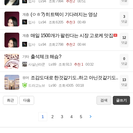
댓글
입사
Lv.94
조회 7994
추천 2
00:51
(ㅇㅎ?) 히트텍이 기다려지는 영상
계층
3
댓글
입사
Lv.94
조회 6205
추천 3
00:49
매일 1500개가 팔린다는 시장 고로케 맛집
계층
12
댓글
입사
Lv.94
조회 2798
추천 2
00:44
출석체크 해슴?
기타
0
댓글
사실난라쿤
Lv.89
조회 913
추천 1
00:32
조감도대로 한것같기도..하고 아닌것같기도..
유머
13
댓글
드라고노브
Lv.90
조회 4305
00:18
최근
다음
검색
글쓰기
1
2
3
4
5