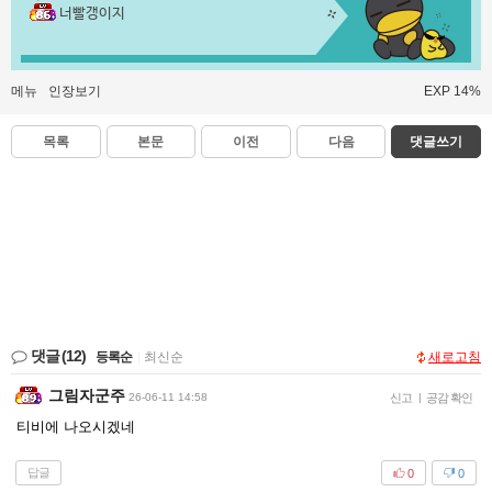
너빨갱이지
메뉴
인장보기
EXP 14%
목록
본문
이전
다음
댓글쓰기
댓글
(12)
등록순
|
최신순
새로고침
그림자군주
26-06-11 14:58
신고
|
공감 확인
티비에 나오시겠네
답글
0
0