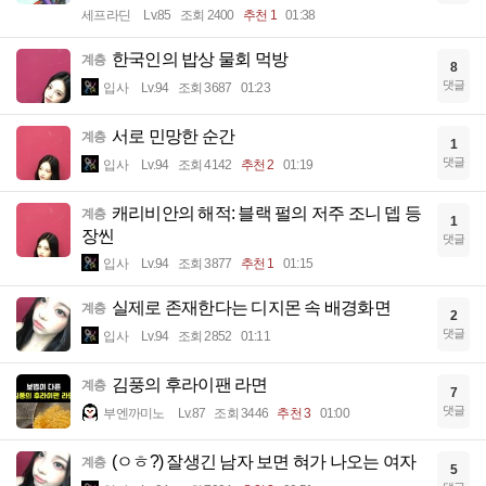
세프라딘
Lv.85
조회 2400
추천 1
01:38
한국인의 밥상 물회 먹방
계층
8
댓글
입사
Lv.94
조회 3687
01:23
서로 민망한 순간
계층
1
댓글
입사
Lv.94
조회 4142
추천 2
01:19
캐리비안의 해적: 블랙 펄의 저주 조니 뎁 등
계층
1
장씬
댓글
입사
Lv.94
조회 3877
추천 1
01:15
실제로 존재한다는 디지몬 속 배경화면
계층
2
댓글
입사
Lv.94
조회 2852
01:11
김풍의 후라이팬 라면
계층
7
댓글
부엔까미노
Lv.87
조회 3446
추천 3
01:00
(ㅇㅎ?) 잘생긴 남자 보면 혀가 나오는 여자
계층
5