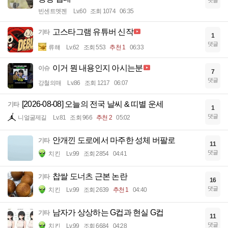
댓글
빈센트멧젠
Lv.60
조회 1074
06:35
고스타그램 유튜버 신작
기타
1
댓글
류햬
Lv.62
조회 553
추천 1
06:33
이거 뭔 내용인지 아시는분
이슈
7
댓글
강철의매
Lv.86
조회 1217
06:07
[2026-08-08] 오늘의 전국 날씨 & 띠별 운세
기타
1
댓글
니얼굴제길
Lv.81
조회 966
추천 2
05:02
안개낀 도로에서 마주한 성체 버팔로
기타
11
댓글
치킨
Lv.99
조회 2854
04:41
찹쌀 도너츠 근본 논란
기타
16
댓글
치킨
Lv.99
조회 2639
추천 1
04:40
남자가 상상하는 G컵과 현실 G컵
기타
11
댓글
치킨
Lv.99
조회 6684
04:28