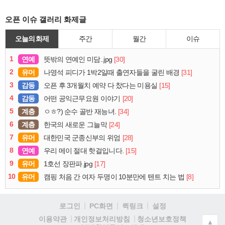
오픈 이슈 갤러리 화제글
오늘의 화제
주간
월간
이슈
1
연예
[30]
뜻밖의 연예인 미담..jpg
2
유머
[31]
나영석 피디가 1박2일때 출연자들을 굴린 배경
3
감동
[15]
오픈 후 3개월치 예약 다 찼다는 미용실
4
감동
[20]
어떤 공익근무요원 이야기
5
계층
[34]
ㅇㅎ?) 순수 골반 재능녀.
6
계층
[24]
한국의 새로운 그늘막
7
유머
[28]
대한민국 군종신부의 위엄
8
연예
[15]
우리 메이 절대 핫걸입니다.
9
유머
[17]
1호선 장판파.jpg
10
유머
[8]
캠핑 처음 간 여자 두명이 10분만에 텐트 치는 법
로그인
PC화면
퀵링크
설정
청소년보호정책
이용약관
개인정보처리방침
▲