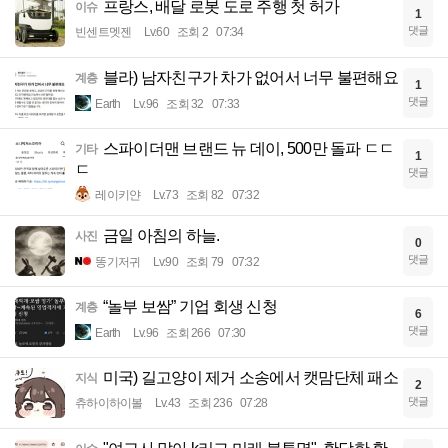
프랑스, 배달 로봇 도로 주행 첫 허가
이슈
1
댓글
빈센트멧젠
Lv.60
조회 2
07:34
블라) 남자친구가 차가 없어서 너무 불편해요
계층
1
댓글
Earth
Lv.96
조회 32
07:33
스파이더맨 브랜드 뉴 데이, 500만 돌파 ㄷㄷ
기타
1
ㄷ
댓글
레이키얀
Lv.73
조회 82
07:32
금일 아침의 하늘.
사진
0
댓글
똥기저귀
Lv.90
조회 79
07:32
“놀부 보쌈” 기업 회생 신청
계층
6
댓글
Earth
Lv.96
조회 266
07:30
미국) 길고양이 제거 소송에서 캣맘단체 패소
지식
2
댓글
츄하이하이볼
Lv.43
조회 236
07:28