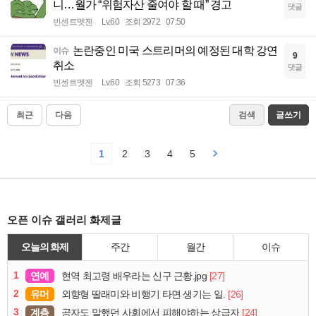
니…월가 “위험자산 줄여야 할 때” 경고
댓글
빈센트멧젠
Lv.60
조회 2972
07:50
논란중인 미국 스트리머의 예정된 대학 강연
이슈
9
취소
댓글
빈센트멧젠
Lv.60
조회 5273
07:36
최근
다음
검색
글쓰기
1
2
3
4
5
오픈 이슈 갤러리 화제글
오늘의 화제
주간
월간
이슈
1
연예
[27]
현역 최고령 배우라는 신구 근황.jpg
2
유머
[26]
외향형 딸래미와 비행기 타면 생기는 일.
3
계층
[24]
공자도 말했던 사회에서 피해야하는 상급자