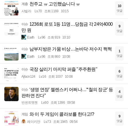
천주교 ㅠ 고민했습니다 ㅠ
계층
10
댓글
샤빌라
Lv.70
조회 1169
10:15
1236회 로또 1등 11명…당첨금 각 24억4000
이슈
9
만 원
댓글
Earth
Lv.96
조회 919
10:10
남부지방은 가뭄 비상…논바닥·저수지 쩍쩍
이슈
1
댓글
Earth
Lv.96
조회 860
10:08
국장 살리기 마지막 퍼즐 "주주환원"
이슈
6
댓글
Ajfucn124
Lv.16
조회 1037
10:08
‘생명 연장’ 젤렌스키 어쩌나…“‘철의 장군’ 등
이슈
4
판하면 진다”
댓글
빈센트멧젠
Lv.60
조회 1396
09:58
와 이 두 게임이 콜라보를 한다고!?
게임
9
댓글
레이키얀
Lv.73
조회 1945
09:54