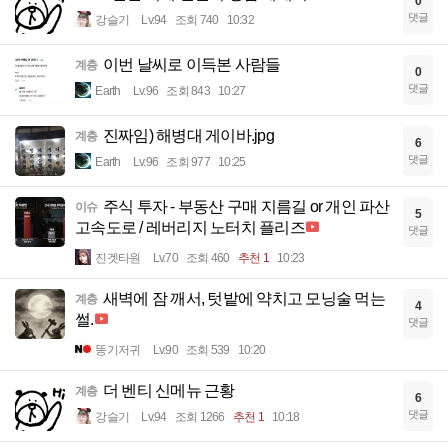
0
댓글
강슬기
Lv.94
조회 740
10:32
이번 날씨로 이득본 사람들
계층
0
댓글
Earth
Lv.96
조회 843
10:27
진짜임) 해병대 게이바.jpg
계층
6
댓글
Earth
Lv.96
조회 977
10:25
주식 투자 - 부동산 구매 지름길 or 개인 파산
이슈
5
고속도로 / 레버리지 노터치 플리즈
댓글
진겟타원
Lv.70
조회 460
추천 1
10:23
새벽에 잠 깨서, 텃밭에 약치고 모닝술 먹는
계층
4
썰.
댓글
똥기저귀
Lv.90
조회 539
10:20
더 벤티 신메뉴 근황
계층
6
댓글
강슬기
Lv.94
조회 1266
추천 1
10:18