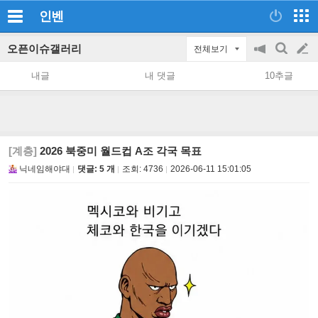
인벤
오픈이슈갤러리
전체보기
공
검
글
지
색
내글
내 댓글
10추글
on/off
쓰
기
[계층]
2026 북중미 월드컵 A조 각국 목표
닉네임해야대
댓글: 5 개
조회:
4736
2026-06-11 15:01:05