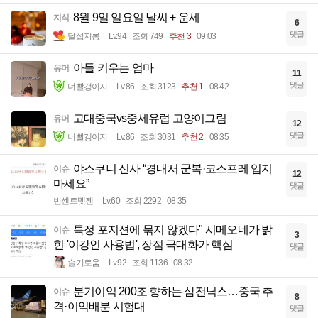
8월 9일 일요일 날씨 + 운세
지식
6
댓글
달섭지롱
Lv.94
조회 749
추천 3
09:03
아들 키우는 엄마
유머
11
댓글
너빨갱이지
Lv.86
조회 3123
추천 1
08:42
고대중국vs중세유럽 고양이그림
유머
12
댓글
너빨갱이지
Lv.86
조회 3031
추천 2
08:35
야스쿠니 신사 “경내서 군복·코스프레 입지
이슈
12
마세요”
댓글
빈센트멧젠
Lv.60
조회 2292
08:35
특정 포지션에 묶지 않겠다" 시메오네가 밝
이슈
3
힌 '이강인 사용법', 장점 극대화가 핵심
댓글
슬기로움
Lv.92
조회 1136
08:32
분기이익 200조 향하는 삼전닉스…중국 추
이슈
8
격·이익배분 시험대
댓글