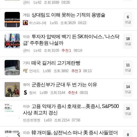
균터
Lv.42
조회 1689
08:26
상대팀도 이해 못하는 기적의 용병술
게임
6
댓글
히스파니에
Lv.91
조회 3829
08:22
투자자 압박에 백기 든 SK하이닉스, ‘나스닥
이슈
18
급’ 주주환원 나설까
댓글
균터
Lv.42
조회 3105
추천 1
08:18
떼국 길거리 고기계란빵
기타
11
댓글
언데드
Lv.90
조회 3892
추천 3
08:13
군종신부가 군대 두 번 가는 이유
유머
14
댓글
썽바
Lv.89
조회 3144
추천 4
08:01
고용 악재가 증시 호재로…美증시, S&P500
이슈
16
사상 최고치 경신
댓글
빈센트멧젠
Lv.60
조회 2154
07:56
韓 개미들, 삼전닉스 떠나 美 증시 사들였더
이슈
8