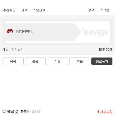
추천확인
신고
스팸신고
공유
스크랩
닉네임해야대
메뉴
인장보기
EXP 30%
목록
본문
이전
다음
댓글쓰기
댓글
(5)
등록순
|
최신순
새로고침