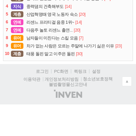
4
지식
[14]
중력댐의 건축해부도
5
계층
[20]
산업혁명때 영국 노동자 숙소
6
연예
[14]
리센느 프리티걸 음중 1위~
7
연예
[20]
다음주 놀토 리센느 출연...
8
유머
[7]
남자들이 미친다는 스킬 모음
9
유머
[23]
차가 없는 사람은 모르는 주말에 나가기 싫은 이유
10
계층
[30]
태풍 돌핀 말고 이주은 돌핀
로그인
PC화면
퀵링크
설정
청소년보호정책
이용약관
개인정보처리방침
▲
불법촬영물신고안내
(주)
인
벤