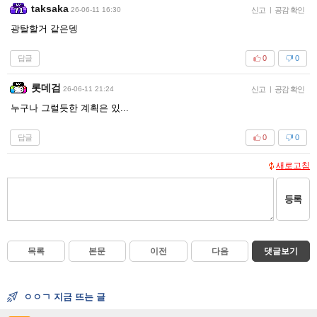
taksaka
26-06-11 16:30
신고
|
공감 확인
광탈할거 같은뎅
답글
0
0
롯데검
26-06-11 21:24
신고
|
공감 확인
누구나 그럴듯한 계획은 있...
답글
0
0
새로고침
등록
목록
본문
이전
다음
댓글보기
ㅇㅇㄱ 지금 뜨는 글