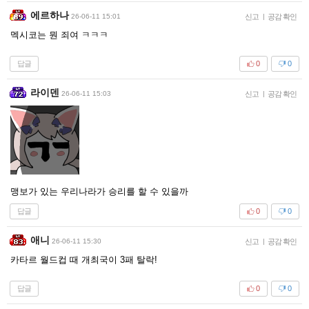
에르하나
26-06-11 15:01
신고
|
공감 확인
멕시코는 뭔 죄여 ㅋㅋㅋ
답글
0
0
라이덴
26-06-11 15:03
신고
|
공감 확인
맹보가 있는 우리나라가 승리를 할 수 있을까
답글
0
0
애니
26-06-11 15:30
신고
|
공감 확인
카타르 월드컵 때 개최국이 3패 탈락!
답글
0
0