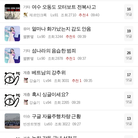
여수 오동도 모터보트 전복사고
기타
16
댓글
제르만크록
Lv.81
조회 2710
추천 4
09:40
얼마나 화가났는지 감도 안옴
유머
19
댓글
꿻뻵뗗
Lv.90
조회 3244
추천 6
09:39
섬나라의 음습한 범죄
기타
26
댓글
꿻뻵뗗
Lv.90
조회 2878
추천 1
09:37
베트남의 강추위
계층
17
댓글
강슬기
Lv.94
조회 3031
추천 1
09:35
혹시 싱글이세요?
계층
12
댓글
강슬기
Lv.94
조회 2265
09:28
구글 자율주행차량 근황
이슈
13
댓글
빈센트멧젠
Lv.60
조회 3022
09:27