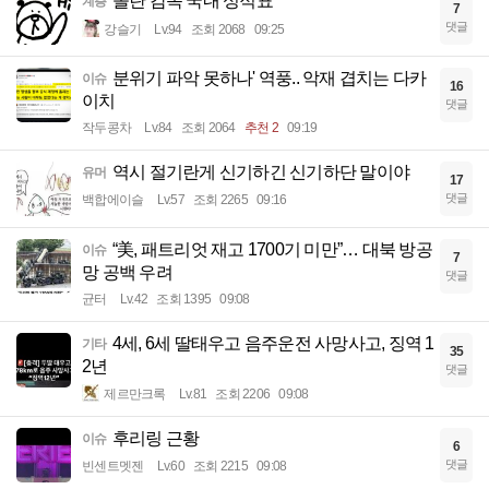
놀란 감독 국내 성적표
계층
7
댓글
강슬기
Lv.94
조회 2068
09:25
분위기 파악 못하나' 역풍.. 악재 겹치는 다카
이슈
16
이치
댓글
작두콩차
Lv.84
조회 2064
추천 2
09:19
역시 절기란게 신기하긴 신기하단 말이야
유머
17
댓글
백합에이슬
Lv.57
조회 2265
09:16
“美, 패트리엇 재고 1700기 미만”… 대북 방공
이슈
7
망 공백 우려
댓글
균터
Lv.42
조회 1395
09:08
4세, 6세 딸태우고 음주운전 사망사고, 징역 1
기타
35
2년
댓글
제르만크록
Lv.81
조회 2206
09:08
후리링 근황
이슈
6
댓글
빈센트멧젠
Lv.60
조회 2215
09:08