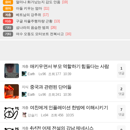
얼마나 화가났는지 감도 안옴
[19]
유머
아들 키우는 엄마
[11]
유머
베트남의 강추위
[17]
계층
구글 자율주행차량 근황
[13]
이슈
섬나라의 음습한 범죄
[26]
기타
여수 오동도 모터보트 전복사고
[16]
기타
애키우면서 부모 역할하기 힘들다는 사람
계층
1
댓글
Earth
Lv.96
조회 177
10:39
중국과 관련된 단어들
지식
2
댓글
Earth
Lv.96
조회 241
10:36
여친에게 인플레이션 한방에 이해시키기
계층
7
댓글
강슬기
Lv.94
조회 456
10:35
4년전 어제 전설의 강남 제네시스
계층