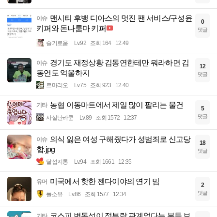
맨시티 후뱅 디아스의 멋진 팬 서비스/구성윤
이슈
0
키퍼와 돈나룸마 키퍼
댓글
슬기로움
Lv.92
조회 164
12:49
경기도 재정상황 김동연한테만 뭐라하면 김
이슈
12
동연도 억울하지
댓글
르마리오
Lv.75
조회 923
12:40
농협 이동마트에서 제일 많이 팔리는 물건
기타
5
댓글
사실난라쿤
Lv.89
조회 1572
12:37
의식 잃은 여성 구해줬다가 성범죄로 신고당
이슈
18
함.jpg
댓글
달섭지롱
Lv.94
조회 1661
12:35
미국에서 핫한 젠다이야의 연기 밈
유머
2
댓글
풀소유
Lv.86
조회 1577
12:34
코스피 변동성이 정부랑 관계없다는 분들 보
기타