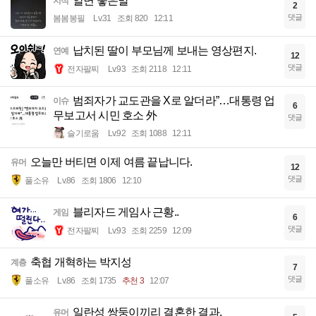
알면 좋은말
지식
2
댓글
봄봄봉필
Lv.31
조회 820
12:11
납치된 딸이 부모님께 보내는 영상편지.
연예
12
댓글
전자팔찌
Lv.93
조회 2118
12:11
범죄자가 교도관을 X로 알더라”…대통령 업
이슈
6
무보고서 시민 호소 外
댓글
슬기로움
Lv.92
조회 1088
12:11
오늘만 버티면 이제 여름 끝납니다.
유머
12
댓글
풀소유
Lv.86
조회 1806
12:10
블리자드 게임사 근황..
게임
6
댓글
전자팔찌
Lv.93
조회 2259
12:09
축협 개혁하는 박지성
계층
7
댓글
풀소유
Lv.86
조회 1735
추천 3
12:07
일란성 쌍둥이끼리 결혼한 결과.
유머