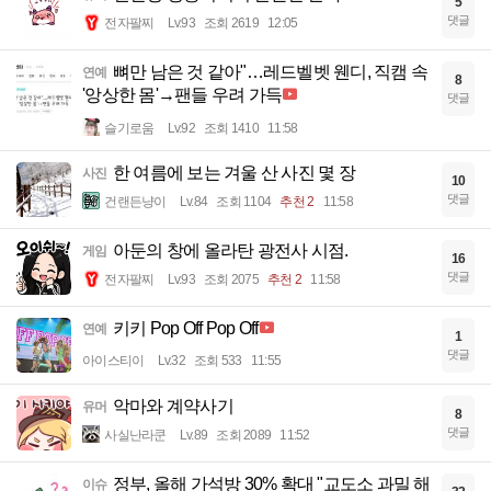
5
댓글
전자팔찌
Lv.93
조회 2619
12:05
뼈만 남은 것 같아"…레드벨벳 웬디, 직캠 속
연예
8
'앙상한 몸'→팬들 우려 가득
댓글
슬기로움
Lv.92
조회 1410
11:58
한 여름에 보는 겨울 산 사진 몇 장
사진
10
댓글
건랜든냥이
Lv.84
조회 1104
추천 2
11:58
아둔의 창에 올라탄 광전사 시점.
게임
16
댓글
전자팔찌
Lv.93
조회 2075
추천 2
11:58
키키 Pop Off Pop Off
연예
1
댓글
아이스티이
Lv.32
조회 533
11:55
악마와 계약사기
유머
8
댓글
사실난라쿤
Lv.89
조회 2089
11:52
정부, 올해 가석방 30% 확대 "교도소 과밀 해
이슈