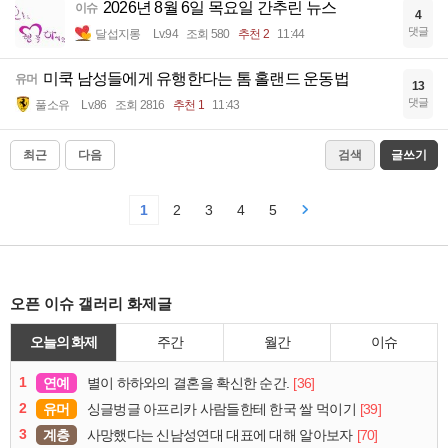
2026년 8월 6일 목요일 간추린 뉴스
이슈
4
댓글
달섭지롱
Lv.94
조회 580
추천 2
11:44
미쿡 남성들에게 유행한다는 톰 홀랜드 운동법
유머
13
댓글
풀소유
Lv.86
조회 2816
추천 1
11:43
최근
다음
검색
글쓰기
1
2
3
4
5
오픈 이슈 갤러리 화제글
오늘의 화제
주간
월간
이슈
1
연예
[36]
별이 하하와의 결혼을 확신한 순간.
2
유머
[39]
싱글벙글 아프리카 사람들한테 한국 쌀 먹이기
3
계층
[70]
사망했다는 신남성연대 대표에 대해 알아보자