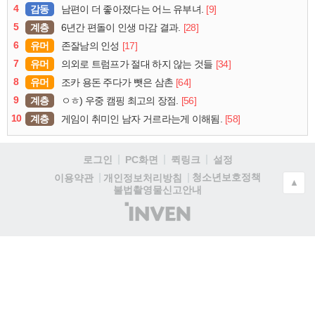
4
감동
[9]
남편이 더 좋아졌다는 어느 유부녀.
5
계층
[28]
6년간 편돌이 인생 마감 결과.
6
유머
[17]
존잘남의 인성
7
유머
[34]
의외로 트럼프가 절대 하지 않는 것들
8
유머
[64]
조카 용돈 주다가 뺏은 삼촌
9
계층
[56]
ㅇㅎ) 우중 캠핑 최고의 장점.
10
계층
[58]
게임이 취미인 남자 거르라는게 이해됨.
로그인
PC화면
퀵링크
설정
청소년보호정책
이용약관
개인정보처리방침
▲
불법촬영물신고안내
(주)
인
벤