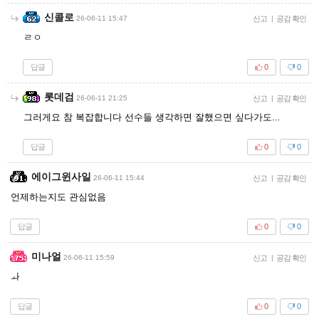
신콜로
26-06-11 15:47
신고
|
공감 확인
ㄹㅇ
답글
0
0
롯데검
26-06-11 21:25
신고
|
공감 확인
그러게요 참 복잡합니다 선수들 생각하면 잘했으면 싶다가도...
답글
0
0
에이그윈사일
26-06-11 15:44
신고
|
공감 확인
언제하는지도 관심없음
답글
0
0
미나얼
26-06-11 15:59
신고
|
공감 확인
ㅘ
답글
0
0