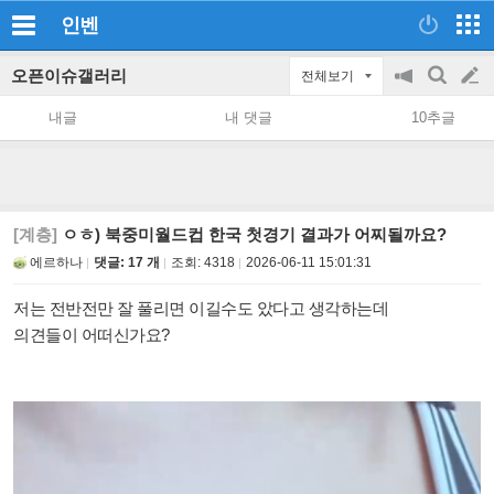
인벤
오픈이슈갤러리
전체보기
공
검
글
지
색
내글
내 댓글
10추글
on/off
쓰
기
[계층]
ㅇㅎ) 북중미월드컵 한국 첫경기 결과가 어찌될까요?
에르하나
댓글: 17 개
조회:
4318
2026-06-11 15:01:31
저는 전반전만 잘 풀리면 이길수도 았다고 생각하는데
의견들이 어떠신가요?