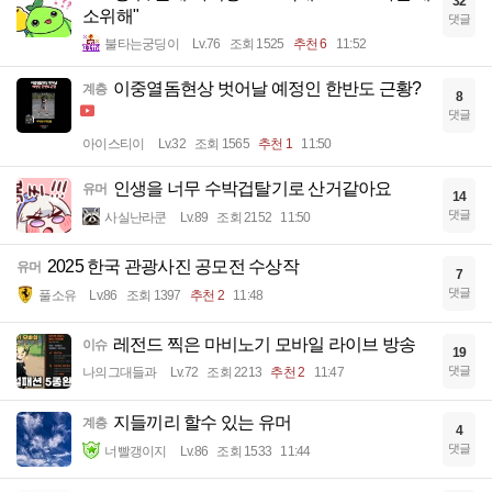
32
소위해"
댓글
불타는궁딩이
Lv.76
조회 1525
추천 6
11:52
이중열돔현상 벗어날 예정인 한반도 근황?
계층
8
댓글
아이스티이
Lv.32
조회 1565
추천 1
11:50
인생을 너무 수박겁탈기로 산거같아요
유머
14
댓글
사실난라쿤
Lv.89
조회 2152
11:50
2025 한국 관광사진 공모전 수상작
유머
7
댓글
풀소유
Lv.86
조회 1397
추천 2
11:48
레전드 찍은 마비노기 모바일 라이브 방송
이슈
19
댓글
나의그대들과
Lv.72
조회 2213
추천 2
11:47
지들끼리 할수 있는 유머
계층
4
댓글
너빨갱이지
Lv.86
조회 1533
11:44