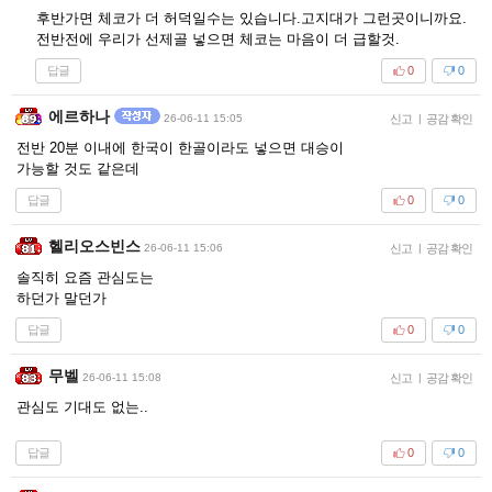
후반가면 체코가 더 허덕일수는 있습니다.고지대가 그런곳이니까요.
전반전에 우리가 선제골 넣으면 체코는 마음이 더 급할것.
답글
0
0
에르하나
26-06-11 15:05
신고
|
공감 확인
전반 20분 이내에 한국이 한골이라도 넣으면 대승이
가능할 것도 같은데
답글
0
0
헬리오스빈스
26-06-11 15:06
신고
|
공감 확인
솔직히 요즘 관심도는
하던가 말던가
답글
0
0
무벨
26-06-11 15:08
신고
|
공감 확인
관심도 기대도 없는..
답글
0
0