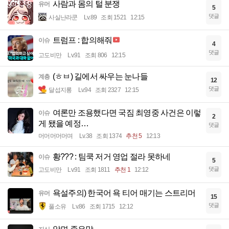
사람과 몸의 털 분쟁
유머
5
댓글
사실난라쿤
Lv.89
조회 1521
12:15
트럼프 : 합의해줘
이슈
4
댓글
고도비만
Lv.91
조회 806
12:15
(ㅎㅂ) 길에서 싸우는 눈나들
계층
12
댓글
달섭지롱
Lv.94
조회 2327
12:15
여론만 조용했다면 국짐 최영중 사건은 이렇
이슈
2
게 됐을 예정…
댓글
머머머머머며
Lv.38
조회 1374
추천 5
12:13
황??? : 팀쿡 저거 영업 절라 못하네
이슈
5
댓글
고도비만
Lv.91
조회 1811
추천 1
12:12
욕설주의) 한국어 욕 티어 매기는 스트리머
유머
15
댓글
풀소유
Lv.86
조회 1715
12:12