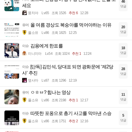
46
세요
댓글
뭉치야
Lv.65
조회 1526
추천 6
12:28
올 여름 경상도 복숭아를 먹어야하는 이유
유머
20
댓글
풀소유
Lv.86
조회 1825
12:25
김용에게 한표를
이슈
18
댓글
미니미아
Lv.54
조회 1024
추천 1
12:24
[단독] 김민석, 당대표 되면 광화문에 ‘제2당
이슈
28
사’ 추진
댓글
옆사마
Lv.87
조회 1296
12:19
ㅇㅎㅂ? 힘나는 영상
유머
11
댓글
풀소유
Lv.86
조회 2198
추천 1
12:17
따뜻한 포옹으로 총기 사고를 막아낸 스승
이슈
5
댓글
풀소유
Lv.86
조회 1751
추천 2
12:16