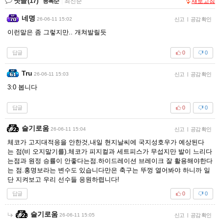
댓글
(17)
등록순
|
최신순
새로고침
네명
26-06-11 15:02
신고
|
공감 확인
이런말은 좀 그렇지만.. 개쳐발릴듯
답글
0
0
Tru
26-06-11 15:03
신고
|
공감 확인
3:0 봅니다
답글
0
0
슬기로움
26-06-11 15:04
신고
|
공감 확인
체코가 고지대적응을 안한것,내일 현지날씨에 국지성호우가 예상된다
는 점(비 오지말기를).체코가 피지컬과 세트피스가 무섭지만 발이 느리다
는점과 원정 승률이 안좋다는점.하이드레이션 브레이크 잘 활용해야한다
는 점.홍명보라는 변수도 있습니다만은 축구는 뚜껑 열어봐야 하니까 일
단 지켜보고 우리 선수들 응원하렵니다!
답글
0
0
슬기로움
26-06-11 15:05
신고
|
공감 확인