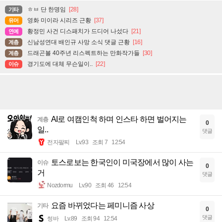
ㅎㅂ 단 한명임
[28]
기타
영화 미이라 시리즈 근황
[37]
유머
황정민 사건 디스패치가 드디어 나섰다
[21]
연예
신남성연대 배인규 사망 소식 댓글 근황
[16]
계층
드래곤볼 40주년 리스펙트하는 만화작가들
[30]
계층
경기도에 대체 무슨일이..
[22]
이슈
AI로 여캠인척 하며 인스타 하면 벌어지는
계층
0
일..
댓글
전자팔찌
Lv.93
조회 7
12:54
토스로보는 한국인이 미국장에서 많이 사는
이슈
0
거
댓글
Nozdormu
Lv.90
조회 46
12:54
요즘 바뀌었다는 페미니즘 사상
기타
0
댓글
썽바
Lv.89
조회 94
12:54