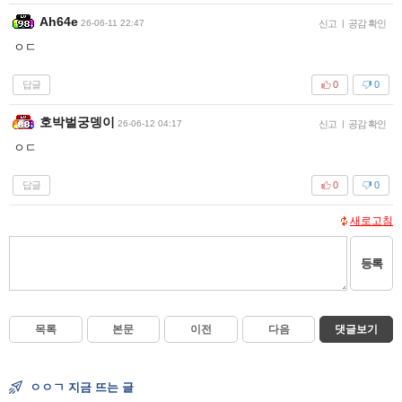
Ah64e
26-06-11 22:47
신고
|
공감 확인
ㅇㄷ
답글
0
0
호박벌궁뎅이
26-06-12 04:17
신고
|
공감 확인
ㅇㄷ
답글
0
0
새로고침
등록
목록
본문
이전
다음
댓글보기
ㅇㅇㄱ 지금 뜨는 글