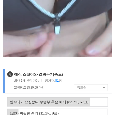
제
Q
예상 스코어와 결과는?
(종료)
목
최대
1
개 선택 가능
참가자:
81
명
:
26.06.12 15:30:59
마감
빈수레가 요란했다 무승부 혹은 패배
(
82.7
%,
67
표)
1골차 짜릿한 승리
(
11.1
%,
9
표)