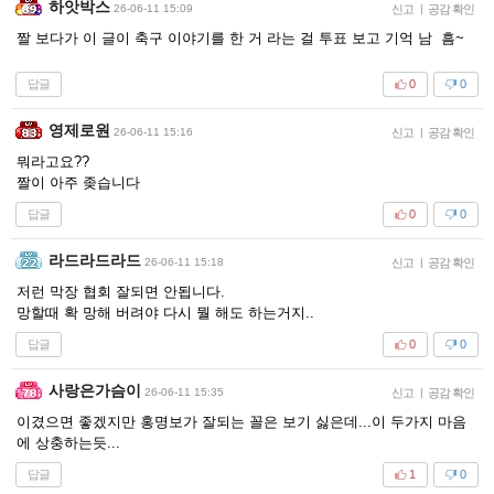
하앗박스
26-06-11 15:09
신고
|
공감 확인
짤 보다가 이 글이 축구 이야기를 한 거 라는 걸 투표 보고 기억 남 흠~
답글
0
0
영제로원
26-06-11 15:16
신고
|
공감 확인
뭐라고요??
짤이 아주 좆습니다
답글
0
0
라드라드라드
26-06-11 15:18
신고
|
공감 확인
저런 막장 협회 잘되면 안됩니다.
망할때 확 망해 버려야 다시 뭘 해도 하는거지..
답글
0
0
사랑은가슴이
26-06-11 15:35
신고
|
공감 확인
이겼으면 좋겠지만 홍명보가 잘되는 꼴은 보기 싫은데...이 두가지 마음
에 상충하는듯...
답글
1
0