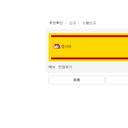
추천확인
신고
스팸신고
옆사마
메뉴
인장보기
목록