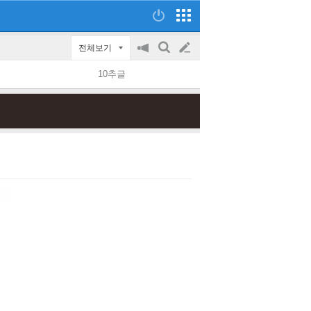
전체보기
공
검
글
지
색
10추글
on/off
쓰
기