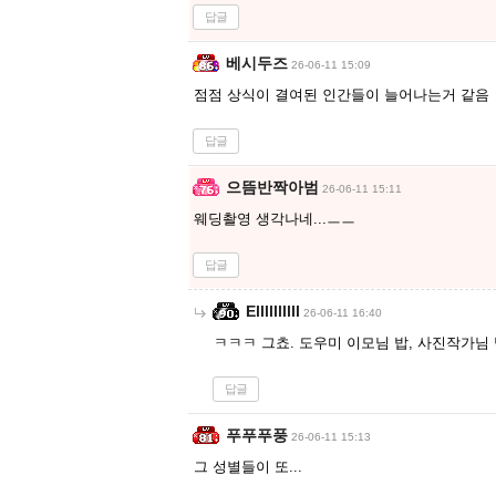
답글
베시두즈
26-06-11 15:09
점점 상식이 결여된 인간들이 늘어나는거 같음
답글
으뜸반짝아범
26-06-11 15:11
웨딩촬영 생각나네...ㅡㅡ
답글
Ellllllllll
26-06-11 16:40
ㅋㅋㅋ 그쵸. 도우미 이모님 밥, 사진작가님
답글
푸푸푸풍
26-06-11 15:13
그 성별들이 또...