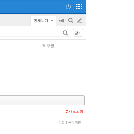
전체보기
공
검
글
지
색
닫기
on/off
쓰
10추글
기
새로고침
신고
|
공감 확인