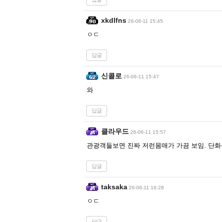
xkdlfns
26-06-11 15:45
ㅇㄷ
답글
신콜로
26-06-11 15:47
와
답글
클라우드
26-06-11 15:57
관광객들보면 진짜 저런몸매가 가끔 보임. 단
답글
taksaka
26-06-11 16:28
ㅇㄷ
답글