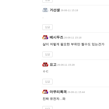
거선생
26-06-11 15:18
.
답글
베시두즈
26-06-11 15:18
살이 저렇게 필요한 부위만 찔수도 있는건가
답글
요고
26-06-11 15:28
ㅇㄷ
답글
마무리폭격
26-06-11 15:44
진짜 유전자...와
답글