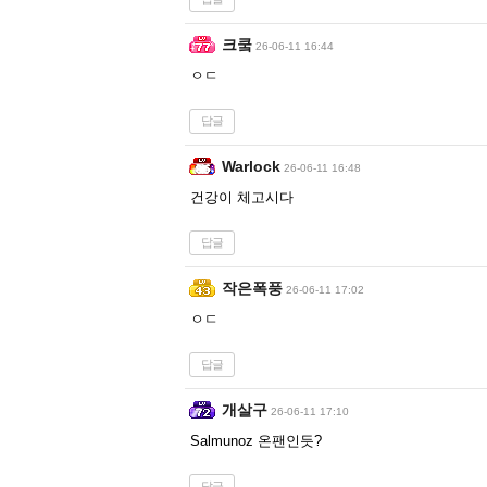
크쿸
26-06-11 16:44
ㅇㄷ
답글
Warlock
26-06-11 16:48
건강이 체고시다
답글
작은폭풍
26-06-11 17:02
ㅇㄷ
답글
개살구
26-06-11 17:10
Salmunoz 온팬인듯?
답글