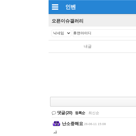
인벤
오픈이슈갤러리
내글
댓글
(20)
등록순
|
최신순
난소중해요
26-06-11 15:08
ㅘ