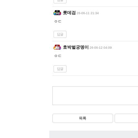
롯데검
26-06-11 21:34
ㅇㄷ
답글
호박벌궁뎅이
26-06-12 04:09
ㅇㄷ
답글
목록