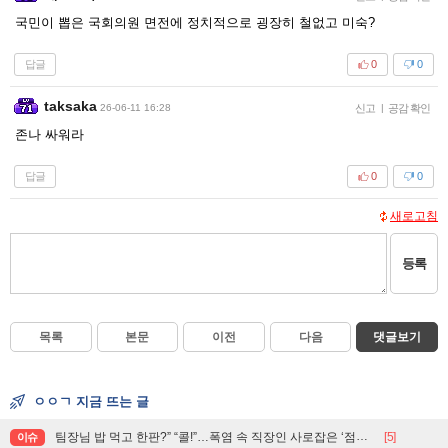
국민이 뽑은 국회의원 면전에 정치적으로 굉장히 철없고 미숙?
답글
0
0
taksaka
26-06-11 16:28
신고
|
공감 확인
존나 싸워라
답글
0
0
새로고침
등록
목록
본문
이전
다음
댓글보기
ㅇㅇㄱ 지금 뜨는 글
팀장님 밥 먹고 한판?” “콜!”…폭염 속 직장인 사로잡은 ‘점심 몰캉스’
[5]
이슈