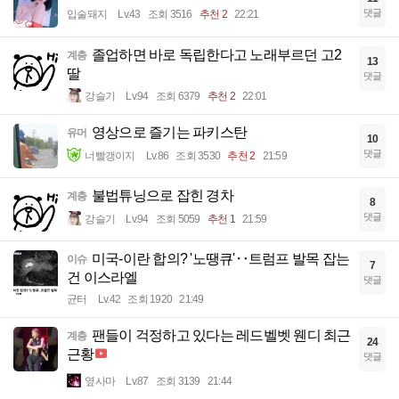
댓글
입술돼지
Lv.43
조회 3516
추천 2
22:21
졸업하면 바로 독립한다고 노래부르던 고2
계층
13
딸
댓글
강슬기
Lv.94
조회 6379
추천 2
22:01
영상으로 즐기는 파키스탄
유머
10
댓글
너빨갱이지
Lv.86
조회 3530
추천 2
21:59
불법튜닝으로 잡힌 경차
계층
8
댓글
강슬기
Lv.94
조회 5059
추천 1
21:59
미국-이란 합의? '노땡큐'‥트럼프 발목 잡는
이슈
7
건 이스라엘
댓글
균터
Lv.42
조회 1920
21:49
팬들이 걱정하고 있다는 레드벨벳 웬디 최근
계층
24
근황
댓글
옆사마
Lv.87
조회 3139
21:44