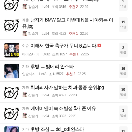
5
댓글
강슬기
Lv.94
조회 3816
추천 2
22:29
남자가 BMW 말고 아반떼 N을 사야되는 이
계층
15
유.jpg
댓글
강슬기
Lv.94
조회 4122
추천 1
22:26
이래서 한국 축구가 무너졌습니다.
이슈
2
댓글
아이스티이
Lv.32
조회 1857
추천 1
22:25
후방 ㅡ 빛베리 안스타
기타
16
댓글
입술돼지
Lv.43
조회 5527
추천 2
22:25
치과의사가 말하는 치과 통증 순위.jpg
계층
30
댓글
강슬기
Lv.94
조회 4691
22:23
에어비앤비 숙소 별점 5개 준 이유
계층
3
댓글
강슬기
Lv.94
조회 3323
22:21
후방 조심 ㅡ ddi_ddi 인스타
기타
11