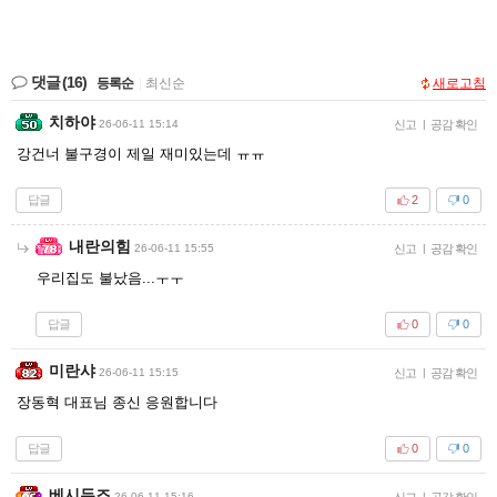
댓글
(16)
등록순
|
최신순
새로고침
치하야
26-06-11 15:14
신고
|
공감 확인
강건너 불구경이 제일 재미있는데 ㅠㅠ
답글
2
0
내란의힘
26-06-11 15:55
신고
|
공감 확인
우리집도 불났음...ㅜㅜ
답글
0
0
미란샤
26-06-11 15:15
신고
|
공감 확인
장동혁 대표님 종신 응원합니다
답글
0
0
베시두즈
26-06-11 15:16
신고
|
공감 확인