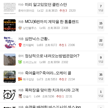
미리 알고있었던 클린스만
이슈
7
댓글
호박이쪼아요
Lv.12
조회 3815
추천 3
23:20
MCU)6편까지 계약을 한 톰홀랜드
계층
15
댓글
낭만블루스
Lv.91
조회 3633
23:08
삼전닉스 근황..
계층
22
댓글
전자팔찌
Lv.93
조회 6172
추천 1
23:06
정상적으로 내려오는방법은없어?
유머
9
댓글
드라고노브
Lv.90
조회 3058
23:02
죽여줄까? 죽여라...오케이 콜
이슈
35
댓글
왜구김당
Lv.73
조회 5353
추천 2
22:34
폭락장을 맞이한 치과의사와 고객
계층
1
댓글
강슬기
Lv.94
조회 5156
추천 1
22:31
승객을 배려한 버스기사의 센스.jpg
계층