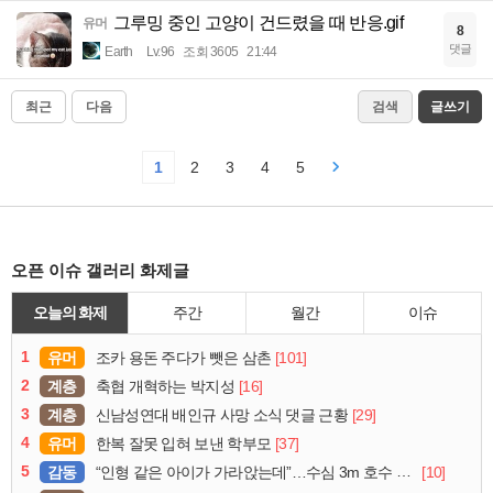
그루밍 중인 고양이 건드렸을 때 반응.gif
유머
8
댓글
Earth
Lv.96
조회 3605
21:44
최근
다음
검색
글쓰기
1
2
3
4
5
오픈 이슈 갤러리 화제글
오늘의 화제
주간
월간
이슈
1
유머
[101]
조카 용돈 주다가 뺏은 삼촌
2
계층
[16]
축협 개혁하는 박지성
3
계층
[29]
신남성연대 배인규 사망 소식 댓글 근황
4
유머
[37]
한복 잘못 입혀 보낸 학부모
5
감동
[10]
“인형 같은 아이가 가라앉는데”…수심 3m 호수 뛰어든 60대 의인