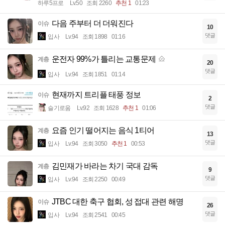
하루5프로
Lv.50
조회 2260
추천 1
01:23
다음 주부터 더 더워진다
이슈
10
댓글
입사
Lv.94
조회 1898
01:16
운전자 99%가 틀리는 교통문제
계층
20
댓글
입사
Lv.94
조회 1851
01:14
현재까지 트리플 태풍 정보
이슈
2
댓글
슬기로움
Lv.92
조회 1628
추천 1
01:06
요즘 인기 떨어지는 음식 1티어
계층
13
댓글
입사
Lv.94
조회 3050
추천 1
00:53
김민재가 바라는 차기 국대 감독
계층
9
댓글
입사
Lv.94
조회 2250
00:49
JTBC 대한 축구 협회, 성 접대 관련 해명
이슈
26
댓글
입사
Lv.94
조회 2541
00:45