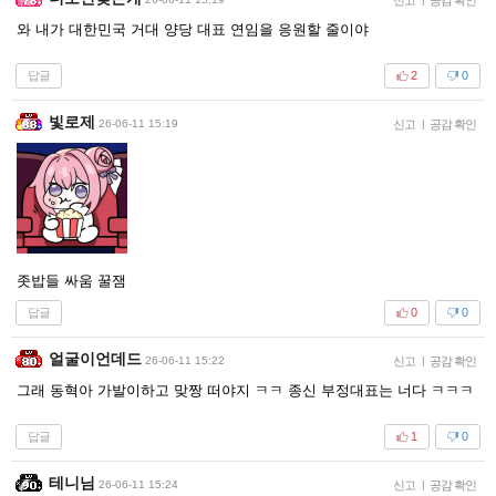
와 내가 대한민국 거대 양당 대표 연임을 응원할 줄이야
답글
2
0
빛로제
26-06-11 15:19
신고
|
공감 확인
좃밥들 싸움 꿀잼
답글
0
0
얼굴이언데드
26-06-11 15:22
신고
|
공감 확인
그래 동혁아 가발이하고 맞짱 떠야지 ㅋㅋ 종신 부정대표는 너다 ㅋㅋㅋ
답글
1
0
테니님
26-06-11 15:24
신고
|
공감 확인