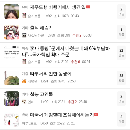
제주도행 비행기에서 생긴 일
유머
2
댓글
슬기로움
Lv.92
조회 1078
00:43
출석 해슴?
기타
1
댓글
사실난라쿤
Lv.89
조회 599
추천 2
00:33
李 대통령 "군에서 다쳤는데 왜 6% 부담하
이슈
22
나"…국가책임 확대 주문
댓글
슬기로움
Lv.92
조회 2101
추천 6
00:24
타부서의 친한 동생이
계층
38
댓글
쾌변왕
Lv.91
조회 3745
23:53
철봉 고인물
기타
2
댓글
언데드
Lv.90
조회 2181
추천 2
23:48
미국서 게임할때 조심해야하는거
유머
2
댓글
하루5프로
Lv.50
조회 2522
23:21