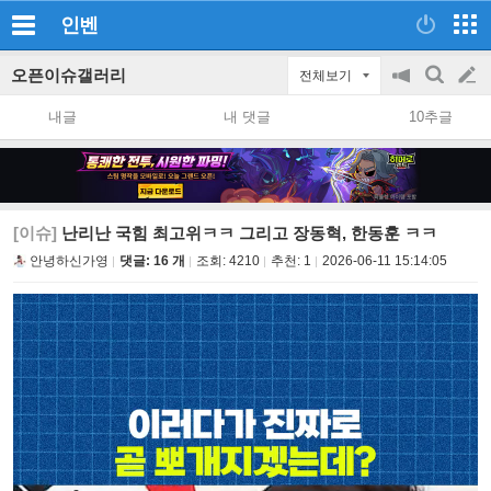
인벤
오픈이슈갤러리
전체보기
공
검
글
지
색
내글
내 댓글
10추글
on/off
쓰
기
[이슈]
난리난 국힘 최고위ㅋㅋ 그리고 장동혁, 한동훈 ㅋㅋ
안녕하신가영
댓글: 16 개
조회:
4210
추천:
1
2026-06-11 15:14:05