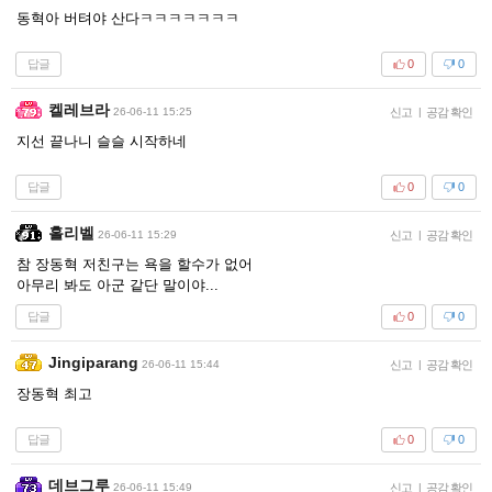
동혁아 버텨야 산다ㅋㅋㅋㅋㅋㅋㅋ
답글
0
0
켈레브라
26-06-11 15:25
신고
|
공감 확인
지선 끝나니 슬슬 시작하네
답글
0
0
홀리벨
26-06-11 15:29
신고
|
공감 확인
참 장동혁 저친구는 욕을 할수가 없어
아무리 봐도 아군 같단 말이야...
답글
0
0
Jingiparang
26-06-11 15:44
신고
|
공감 확인
장동혁 최고
답글
0
0
데브그루
26-06-11 15:49
신고
|
공감 확인