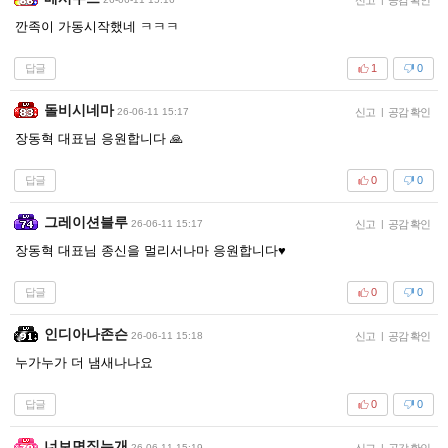
깐족이 가동시작했네 ㅋㅋㅋ
답글
1
0
돌비시네마
26-06-11 15:17
신고
|
공감 확인
장동혁 대표님 응원합니다 🙏
답글
0
0
그레이션블루
26-06-11 15:17
신고
|
공감 확인
장동혁 대표님 종신을 멀리서나마 응원합니다♥
답글
0
0
인디아나존슨
26-06-11 15:18
신고
|
공감 확인
누가누가 더 냄새나나요
답글
0
0
너보면짖는개
26-06-11 15:19
신고
|
공감 확인