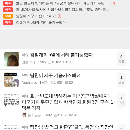
호남 반도체 방해하는 미 7공군 박살내자”···미군기지 무단침입 대학생단체 회원 3명 구속, 1명은 기각
[7]
이슈
靑, 北미사일 발사에 긴급안보상황점검회의…“도발 중단 촉구”
이슈
남친이 자꾸 기습키스해요
[1]
유머
검찰개혁 5월에 처리 불가능했다
이슈
검찰개혁 5월에 처리 불가능했다
이슈
0
댓글
강철의매
Lv.86
조회 162
03:37
남친이 자꾸 기습키스해요
유머
1
댓글
Neuhauus
Lv.20
조회 657
03:02
호남 반도체 방해하는 미 7공군 박살내자”···
이슈
7
미군기지 무단침입 대학생단체 회원 3명 구속, 1
댓글
명은 기각
슬기로움
Lv.92
조회 812
02:20
팀장님 밥 먹고 한판?” “콜!”…폭염 속 직장인
이슈
5