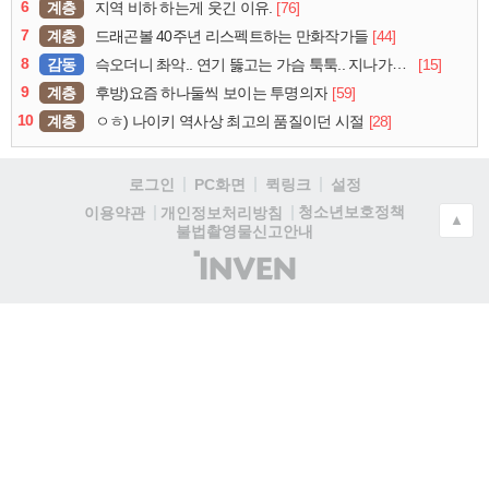
6
계층
[76]
지역 비하 하는게 웃긴 이유.
7
계층
[44]
드래곤볼 40주년 리스펙트하는 만화작가들
8
감동
[15]
슥오더니 촤악.. 연기 뚫고는 가슴 툭툭.. 지나가던 아재의 정체
9
계층
[59]
후방)요즘 하나둘씩 보이는 투명의자
10
계층
[28]
ㅇㅎ) 나이키 역사상 최고의 품질이던 시절
로그인
PC화면
퀵링크
설정
청소년보호정책
이용약관
개인정보처리방침
▲
불법촬영물신고안내
(주)
인
벤