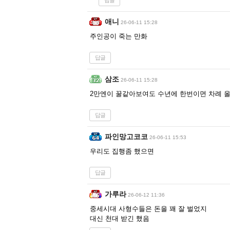
답글
애니
26-06-11 15:28
주인공이 죽는 만화
답글
삼조
26-06-11 15:28
2만엔이 꿀같아보여도 수년에 한번이면 차례 
답글
파인망고코코
26-06-11 15:53
우리도 집행좀 했으면
답글
가루라
26-06-12 11:36
중세시대 사형수들은 돈을 꽤 잘 벌었지
대신 천대 받긴 했음