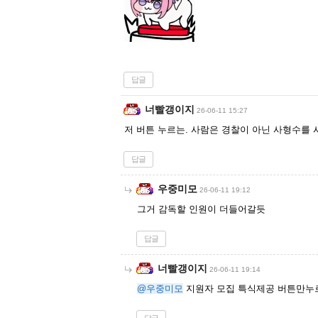
답글
너빨갱이지
26-06-11 15:27
저 버튼 누르는. 사람은 경찰이 아닌 사형수를
답글
우중미모
26-06-11 19:12
그거 감독할 인원이 더들어갈듯
답글
너빨갱이지
26-06-11 19:14
@우중미모
지원자 모집 특식제공 버튼만누르