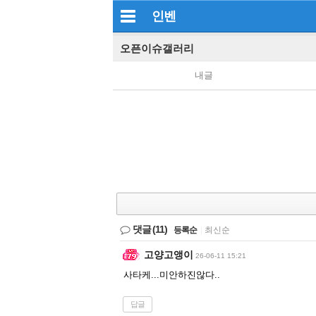
인벤
오픈이슈갤러리
내글
댓글
(11)
등록순
|
최신순
고양고앵이
26-06-11 15:21
사타케...미안하진않다..
답글