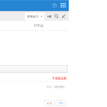
전체보기
공
검
글
지
색
10추글
on/off
쓰
기
새로고침
신고
|
공감 확인
0
0