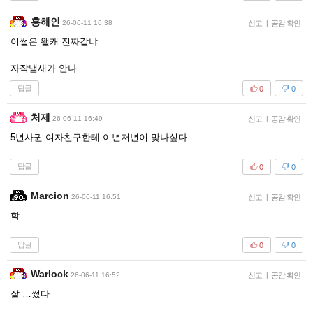
홍해인
26-06-11 16:38
신고
|
공감 확인
이썰은 왤캐 진짜같냐
자작냄새가 안나
답글
0
0
처제
26-06-11 16:49
신고
|
공감 확인
5년사귄 여자친구한테 이년저년이 맞나싶다
답글
0
0
Marcion
26-06-11 16:51
신고
|
공감 확인
핰
답글
0
0
Warlock
26-06-11 16:52
신고
|
공감 확인
잘 …썼다