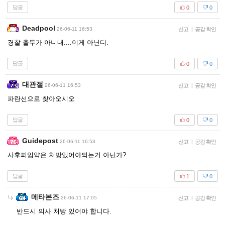
답글
0
0
Deadpool
26-06-11 16:53
신고
|
공감 확인
경찰 출두가 아니내....이게 아닌디.
답글
0
0
대관절
26-06-11 16:53
신고
|
공감 확인
파란선으로 찾아오시오
답글
0
0
Guidepost
26-06-11 16:53
신고
|
공감 확인
사후피임약은 처방있어야되는거 아닌가?
답글
1
0
메타본즈
26-06-11 17:05
신고
|
공감 확인
반드시 의사 처방 있어야 합니다.