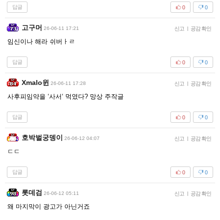
답글
0
0
고구머
26-06-11 17:21
신고
|
공감 확인
임신이나 해라 쉬버ㅏㄹ
답글
0
0
Xmalo윈
26-06-11 17:28
신고
|
공감 확인
사후피임약을 ‘사서‘ 먹였다? 망상 주작글
답글
0
0
호박벌궁뎅이
26-06-12 04:07
신고
|
공감 확인
ㄷㄷ
답글
0
0
롯데검
26-06-12 05:11
신고
|
공감 확인
왜 마지막이 광고가 아닌거죠