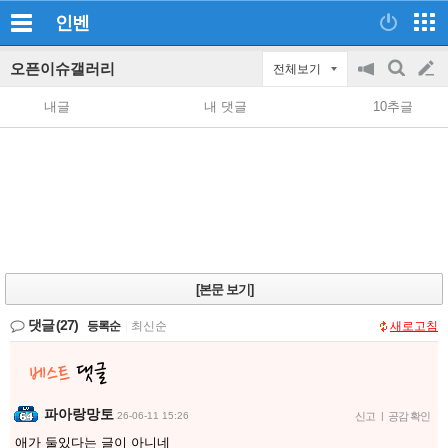
인벤
오픈이슈갤러리
전체보기
공
검
글
지
색
내글
내 댓글
10추글
on/off
쓰
기
[본문 보기]
댓글
(27)
등록순
|
최신순
새로고침
파아랑망토
26-06-11 15:26
신고
|
공감 확인
애가 둘있다는 글이 아니네