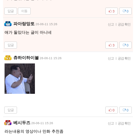
답글
이동
3
0
파아랑망토
26-06-11 15:26
신고
|
공감 확인
애가 둘있다는 글이 아니네
답글
3
0
츄하이하이볼
26-06-11 15:26
신고
|
공감 확인
답글
0
0
베시두즈
26-06-11 15:26
신고
|
공감 확인
라는내용의 영상이나 만화 추천좀