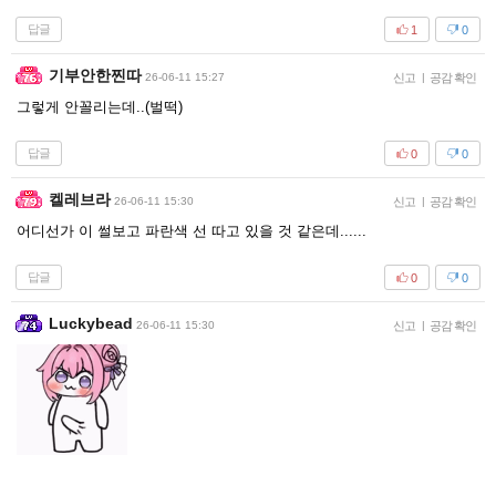
답글
1
0
기부안한찐따
26-06-11 15:27
신고
|
공감 확인
그렇게 안꼴리는데..(벌떡)
답글
0
0
켈레브라
26-06-11 15:30
신고
|
공감 확인
어디선가 이 썰보고 파란색 선 따고 있을 것 같은데......
답글
0
0
Luckybead
26-06-11 15:30
신고
|
공감 확인