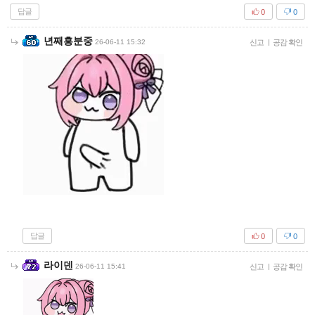
답글
0
0
년째흥분중
26-06-11 15:32
신고
|
공감 확인
답글
0
0
라이덴
26-06-11 15:41
신고
|
공감 확인