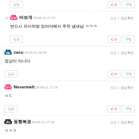
답글
0
0
바보개
26-06-11 17:21
신고
|
공감 확인
반드시 의사처방 있어야해서 주작 냄새남.ㅋㅋㅋ
답글
0
0
zacu
26-06-11 16:55
신고
|
공감 확인
정상이 아니다
답글
0
0
Nevermelt
26-06-11 17:14
신고
|
공감 확인
ㅇㄷ
답글
0
0
동행복권
26-06-11 17:19
신고
|
공감 확인
ㅇㅅㅇ