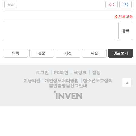
답글
0
0
새로고침
등록
목록
본문
이전
다음
댓글보기
로그인
PC화면
퀵링크
설정
청소년보호정책
이용약관
개인정보처리방침
▲
불법촬영물신고안내
(주)
인
벤