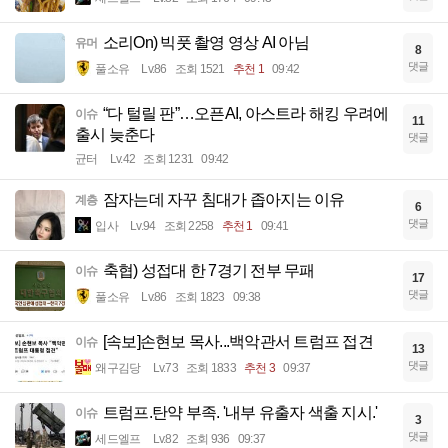
소리On) 빅풋 촬영 영상 AI 아님
유머
8
댓글
풀소유
Lv.86
조회 1521
추천 1
09:42
“다 털릴 판”…오픈AI, 아스트라 해킹 우려에
이슈
11
출시 늦춘다
댓글
균터
Lv.42
조회 1231
09:42
잠자는데 자꾸 침대가 좁아지는 이유
계층
6
댓글
입사
Lv.94
조회 2258
추천 1
09:41
축협) 성접대 한 7경기 전부 무패
이슈
17
댓글
풀소유
Lv.86
조회 1823
09:38
[속보]손현보 목사...백악관서 트럼프 접견
이슈
13
댓글
왜구김당
Lv.73
조회 1833
추천 3
09:37
트럼프.탄약 부족. '내부 유출자 색출 지시.'
이슈
3
댓글
세드엘프
Lv.82
조회 936
09:37