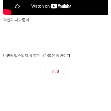
곽빈의 니가좋아
나만당할순없지 류지현 네가뽑은 곽빈이다
0