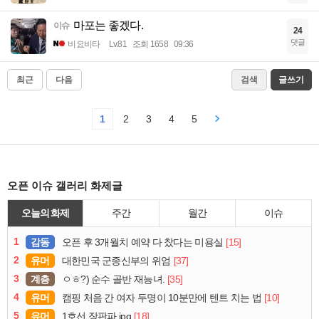
마포는 좋겠다.
이슈
24
댓글
비요비타
Lv.81
조회 1658
09:36
최근
다음
검색
글쓰기
1
2
3
4
5
오픈 이슈 갤러리 화제글
오늘의 화제
주간
월간
이슈
1
감동
[15]
오픈 후 3개월치 예약 다 찼다는 미용실
2
유머
[37]
대한민국 군종신부의 위엄
3
계층
[35]
ㅇㅎ?) 순수 골반 재능녀.
4
유머
[10]
캠핑 처음 간 여자 두명이 10분만에 텐트 치는 법
5
유머
[18]
1호선 장판파.jpg