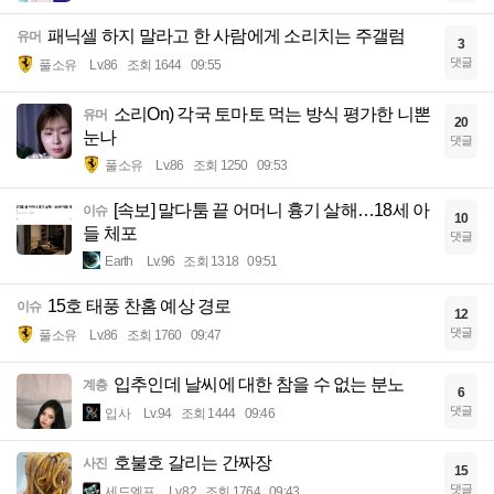
패닉셀 하지 말라고 한 사람에게 소리치는 주갤럼
유머
3
댓글
풀소유
Lv.86
조회 1644
09:55
소리On) 각국 토마토 먹는 방식 평가한 니뽄
유머
20
눈나
댓글
풀소유
Lv.86
조회 1250
09:53
[속보] 말다툼 끝 어머니 흉기 살해…18세 아
이슈
10
들 체포
댓글
Earth
Lv.96
조회 1318
09:51
15호 태풍 찬홈 예상 경로
이슈
12
댓글
풀소유
Lv.86
조회 1760
09:47
입추인데 날씨에 대한 참을 수 없는 분노
계층
6
댓글
입사
Lv.94
조회 1444
09:46
호불호 갈리는 간짜장
사진
15
댓글
세드엘프
Lv.82
조회 1764
09:43