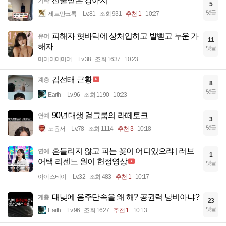
선물받은 강아지
기타
5
댓글
제르만크록
Lv.81
조회 931
추천 1
10:27
피해자 혓바닥에 상처입히고 발뻗고 누운 가
유머
11
해자
댓글
머머머머머며
Lv.38
조회 1637
10:23
김선태 근황
계층
8
댓글
Earth
Lv.96
조회 1190
10:23
90년대생 걸그룹의 라떼토크
연예
3
댓글
노윤서
Lv.78
조회 1114
추천 3
10:18
흔들리지 않고 피는 꽃이 어디있으랴 | 러브
연예
1
어택 리센느 원이 헌정영상
댓글
아이스티이
Lv.32
조회 483
추천 1
10:17
대낮에 음주단속을 왜 해? 공권력 낭비아냐?
계층
23
댓글
Earth
Lv.96
조회 1627
추천 1
10:13