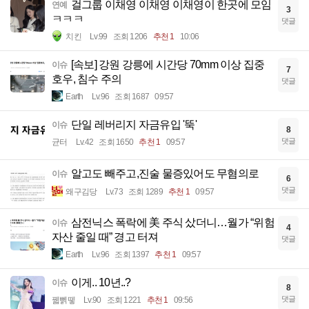
걸그룹 이채영 이채영 이채영이 한곳에 모임
연예
3
ㅋㅋㅋ
댓글
치킨
Lv.99
조회 1206
추천 1
10:06
[속보] 강원 강릉에 시간당 70mm 이상 집중
이슈
7
호우, 침수 주의
댓글
Earth
Lv.96
조회 1687
09:57
단일 레버리지 자금유입 '뚝'
이슈
8
댓글
균터
Lv.42
조회 1650
추천 1
09:57
알고도 빼주고,진술 물증있어도 무혐의로
이슈
6
댓글
왜구김당
Lv.73
조회 1289
추천 1
09:57
삼전닉스 폭락에 美 주식 샀더니…월가 “위험
이슈
4
자산 줄일 때” 경고 터져
댓글
Earth
Lv.96
조회 1397
추천 1
09:57
이게.. 10년..?
이슈
8
댓글
꿻뻵뗗
Lv.90
조회 1221
추천 1
09:56