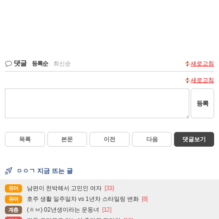
댓글
등록순
|
최신순
새로고침
새로고침
등록
목록
본문
이전
다음
댓글보기
ㅇㅇㄱ 지금 뜨는 글
남편이 천박해서 고민인 여자
[33]
유머
호주 생활 일주일차 vs 1년차 스타일링 변화
[8]
유머
(ㅎㅂ) 02년생이라는 운동녀
[12]
계층