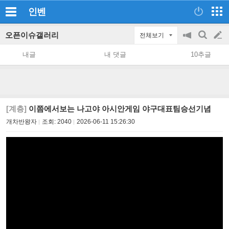
인벤
오픈이슈갤러리
전체보기
공
검
글
지
색
내글
내 댓글
10추글
on/off
쓰
기
[계층]
이쯤에서보는 나고야 아시안게임 야구대표팀승선기념
개차반왕자
조회:
2040
2026-06-11 15:26:30