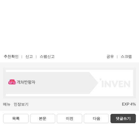
추천확인
신고
스팸신고
공유
스크랩
개차반왕자
메뉴
인장보기
EXP 4%
목록
본문
이전
다음
댓글쓰기