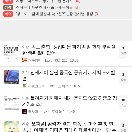
자동 드리프트 기능이 추가된 전기차
[10]
이슈
잠자는데 자꾸 침대가 좁아지는 이유
[6]
계층
'양도세 부담에 옆집과 맞교환?' '신종 절세법' 등장
[8]
이슈
[속보]축협...성접대는 과거의 일 현재 부적절
이슈
7
한 행위 절대없어
댓글
왜구김당
Lv.73
조회 216
10:53
전세계에 깔린 중국산 공유기에서 백도어발
기타
2
견
댓글
제르만크록
Lv.81
조회 397
10:52
돌려차기 피해자‘내게 묻지도 않고 진종오 징
이슈
18
계? 또 소외’
댓글
옆사마
Lv.87
조회 534
10:48
[오피셜] '깜짝 재결합' 학폭 논란, 이후 첫 한
계층
5
솥밥...이재영, 이다영 자매 아제르바이잔 구단 투
댓글