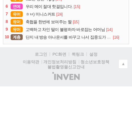
6
연예
[15]
우리 메이 절대 핫걸입니다.
7
유머
[24]
ㅎㅂ) 미니스커트
8
유머
[15]
축협을 한번에 보여주는 짤
9
유머
[14]
고백하고 차인 딸이 불평하자 바로잡는 어머님
10
계층
[16]
단지 내 방송 아나운서를 바꾸고 나서 집중도가 확 올라갔다는 한 아파트의 안내방송
로그인
PC화면
퀵링크
설정
청소년보호정책
이용약관
개인정보처리방침
▲
불법촬영물신고안내
(주)
인
벤