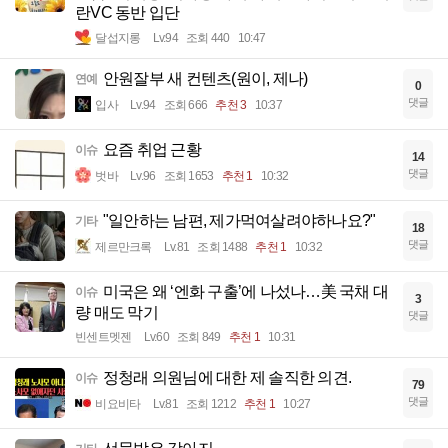
란VC 동반 입단
달섭지롱
Lv.94
조회 440
10:47
안원잘부 새 컨텐츠(원이, 제나)
연예
0
댓글
입사
Lv.94
조회 666
추천 3
10:37
요즘 취업 근황
이슈
14
댓글
벗바
Lv.96
조회 1653
추천 1
10:32
"일안하는 남편, 제가먹여살려야하나요?"
기타
18
댓글
제르만크록
Lv.81
조회 1488
추천 1
10:32
미국은 왜 ‘엔화 구출’에 나섰나…美 국채 대
이슈
3
량 매도 막기
댓글
빈센트멧젠
Lv.60
조회 849
추천 1
10:31
정청래 의원님에 대한 제 솔직한 의견.
이슈
79
댓글
비요비타
Lv.81
조회 1212
추천 1
10:27