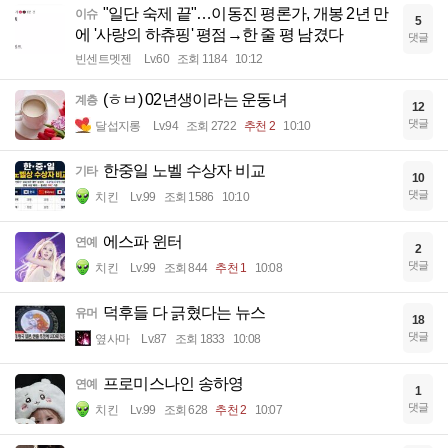
"일단 숙제 끝"…이동진 평론가, 개봉 2년 만
이슈
5
에 '사랑의 하츄핑' 평점→한 줄 평 남겼다
댓글
빈센트멧젠
Lv.60
조회 1184
10:12
(ㅎㅂ) 02년생이라는 운동녀
계층
12
댓글
달섭지롱
Lv.94
조회 2722
추천 2
10:10
한중일 노벨 수상자 비교
기타
10
댓글
치킨
Lv.99
조회 1586
10:10
에스파 윈터
연예
2
댓글
치킨
Lv.99
조회 844
추천 1
10:08
덕후들 다 긁혔다는 뉴스
유머
18
댓글
옆사마
Lv.87
조회 1833
10:08
프로미스나인 송하영
연예
1
댓글
치킨
Lv.99
조회 628
추천 2
10:07