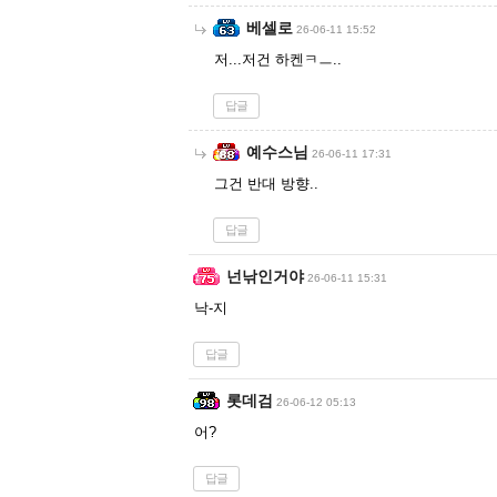
베셀로
26-06-11 15:52
저...저건 하켄ㅋㅡ..
답글
예수스님
26-06-11 17:31
그건 반대 방향..
답글
넌낚인거야
26-06-11 15:31
낙-지
답글
롯데검
26-06-12 05:13
어?
답글