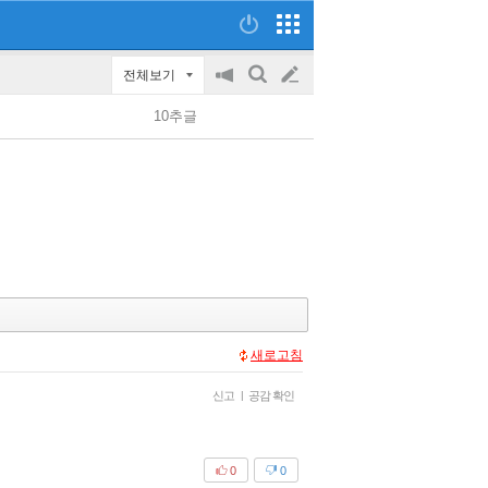
전체보기
공
검
글
지
색
10추글
on/off
쓰
기
새로고침
신고
|
공감 확인
0
0