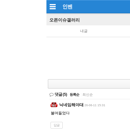
인벤
오픈이슈갤러리
내글
댓글
(5)
등록순
|
최신순
닉네임해야대
26-06-11 15:31
불며들었다
답글