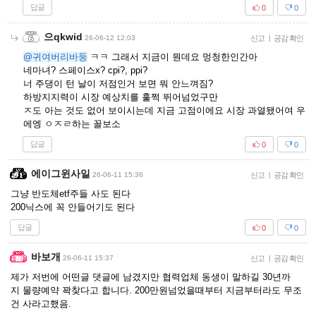
답글
0
0
으qkwid
26-06-12 12:03
신고
|
공감 확인
@귀여버리바둥
ㅋㅋ 그래서 지금이 뭔데요 멍청한인간아
네마녀? 스페이스x? cpi?, ppi?
너 주댕이 턴 날이 저점인거 보면 뭐 안느껴짐?
하방지지력이 시장 예상치를 훌쩍 뛰어넘었구만
ㅈ도 아는 것도 없어 보이시는데 지금 고점이에요 시장 과열됐어여 우
에엥 ㅇㅈㄹ하는 꼴보소
답글
0
0
에이그윈사일
26-06-11 15:36
신고
|
공감 확인
그냥 반도체etf주들 사도 된다
200닉스에 꼭 안들어기도 된다
답글
0
0
바보개
26-06-11 15:37
신고
|
공감 확인
제가 저번에 어떤글 댓글에 남겼지만 협력업체 동생이 말하길 30년까
지 물량예약 꽉찾다고 합니다. 200만원넘었을때부터 지금부터라도 무조
건 사라고했음.