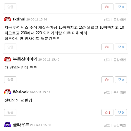
답글
0
0
tkdhsl
26-06-11 15:46
신고
|
공감 확인
지금 하이닉스 주식 개잡주마냥 15퍼빠지고 15퍼오르고 10퍼빠지고 10
퍼오르고 200에서 220 와리가리탐 아주 미춰버려
장투아니면 안사야함 당분간ㅋㅋ
답글
0
0
부동산이야기
26-06-11 15:49
신고
|
공감 확인
다 반영된건데 ㅋㅋ
답글
0
0
Warlock
26-06-11 15:52
신고
|
공감 확인
선반영의 선반영
답글
1
0
클라우드
26-06-11 15:53
신고
|
공감 확인