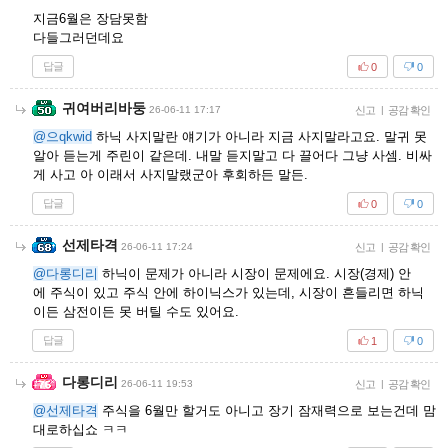
지금6월은 장담못함
다들그러던데요
답글
0
0
귀여버리바둥
26-06-11 17:17
신고
|
공감 확인
@으qkwid
하닉 사지말란 얘기가 아니라 지금 사지말라고요. 말귀 못
알아 듣는게 주린이 같은데. 내말 듣지말고 다 끌어다 그냥 사셈. 비싸
게 사고 아 이래서 사지말랬군아 후회하든 말든.
답글
0
0
선제타격
26-06-11 17:24
신고
|
공감 확인
@다롱디리
하닉이 문제가 아니라 시장이 문제에요. 시장(경제) 안
에 주식이 있고 주식 안에 하이닉스가 있는데, 시장이 흔들리면 하닉
이든 삼전이든 못 버틸 수도 있어요.
답글
1
0
다롱디리
26-06-11 19:53
신고
|
공감 확인
@선제타격
주식을 6월만 할거도 아니고 장기 잠재력으로 보는건데 맘
대로하십쇼 ㅋㅋ