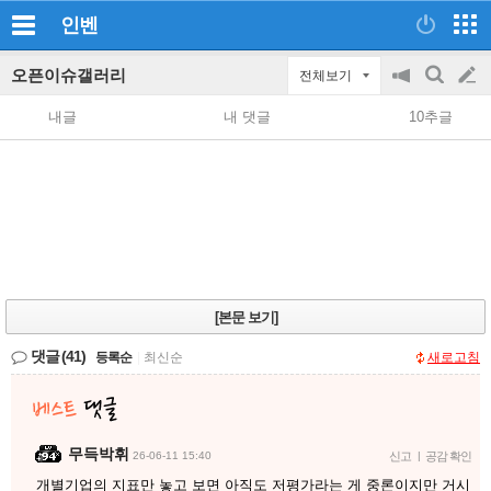
인벤
오픈이슈갤러리
전체보기
공
검
글
지
색
내글
내 댓글
10추글
on/off
쓰
기
[본문 보기]
댓글
(41)
등록순
|
최신순
새로고침
무득박휘
26-06-11 15:40
신고
|
공감 확인
개별기업의 지표만 놓고 보면 아직도 저평가라는 게 중론이지만 거시