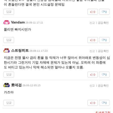
이 흔들린다면 결국 본인 시드설정 문제임
답글
0
0
Vandam
26-06-11 17:11
신고
|
공감 확인
쫄리면 빠지시던가
답글
0
0
스트링히트
26-06-11 17:23
신고
|
공감 확인
지금은 전쟁 물사 금리 횐율 등 악재가 너무 많아서 위아래로 변동성이 심
한시기라 그런거지 기업 자체에 문제가 있는게 아님. 오히려 이 와중에
도 버티고 있는거니 악재 해소되면 얼마나 오를지 모름.
답글
0
0
롯데검
26-06-12 05:15
신고
|
공감 확인
가즈아
답글
0
0
새로고침