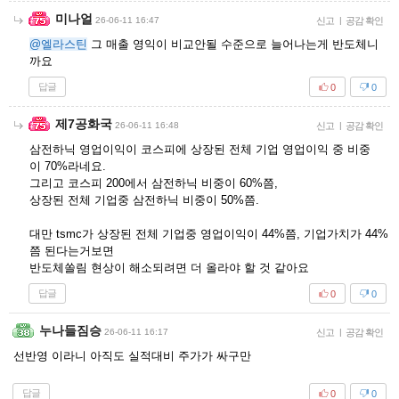
미나얼
26-06-11 16:47
신고
|
공감 확인
@엘라스틴
그 매출 영익이 비교안될 수준으로 늘어나는게 반도체니
까요
답글
0
0
제7공화국
26-06-11 16:48
신고
|
공감 확인
삼전하닉 영업이익이 코스피에 상장된 전체 기업 영업이익 중 비중
이 70%라네요.
그리고 코스피 200에서 삼전하닉 비중이 60%쯤,
상장된 전체 기업중 삼전하닉 비중이 50%쯤.
대만 tsmc가 상장된 전체 기업중 영업이익이 44%쯤, 기업가치가 44%
쯤 된다는거보면
반도체쏠림 현상이 해소되려면 더 올라야 할 것 같아요
답글
0
0
누나들짐승
26-06-11 16:17
신고
|
공감 확인
선반영 이라니 아직도 실적대비 주가가 싸구만
답글
0
0