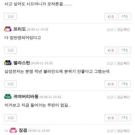
사고 싶어도 시드머니가 모자른걸........
답글
0
0
프리도
26-06-11 15:32
신고
|
공감 확인
다 킹반영되어있다고
답글
0
0
엘라스틴
26-06-11 15:32
신고
|
공감 확인
삼성전자는 분명 작년 블라인드에 분위기 안좋다고 그랬는데
답글
0
0
귀여버리바둥
26-06-11 15:33
신고
|
공감 확인
이거보고 지금 들어가는 주린이 없길..
답글
0
2
장겸
26-06-11 15:40
신고
|
공감 확인