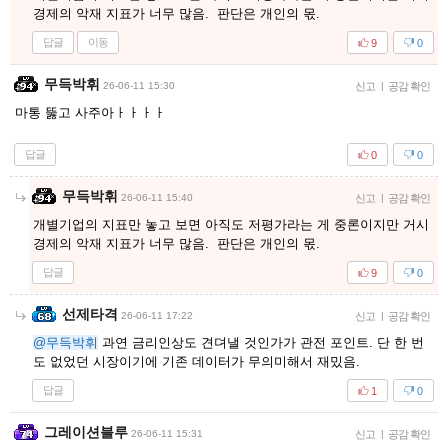
경제의 악재 지표가 너무 많음. 판단은 개인의 몫.
답글
이동
9
0
무득박휘
26-06-11 15:30
신고
|
공감 확인
마통 뚫고 사주아ㅏㅏㅏㅏ
답글
0
0
무득박휘
26-06-11 15:40
신고
|
공감 확인
개별기업의 지표만 놓고 보면 아직도 저평가라는 게 중론이지만 거시
경제의 악재 지표가 너무 많음. 판단은 개인의 몫.
답글
9
0
선제타격
26-06-11 17:22
신고
|
공감 확인
@무득박휘
과연 금리인상도 견뎌낼 것인가가 관전 포인트. 단 한 번
도 없었던 시장이기에 기존 데이터가 무의미해서 재밌음.
답글
1
0
그레이션블루
26-06-11 15:31
신고
|
공감 확인