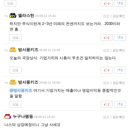
답글
0
0
엘라스틴
26-06-11 15:41
신고
|
공감 확인
하지만 주식이란게 2~3년 미래의 컨센까지도 보는거라.. 2030이라
면 흠..
답글
0
0
방서몽키즈
26-06-11 15:59
신고
|
공감 확인
오늘의 국장상식: 기업가치와 시총이 무조건 일치하지는 않는다
답글
0
0
방서몽키즈
26-06-11 16:00
신고
|
공감 확인
@방서몽키즈
여기서 기업가치는 매출이나 영업이익등 종합적인것
을 말함
답글
2
0
누구나평등
26-06-11 15:42
신고
|
공감 확인
나스닥 상장예정이니 그냥 사세요