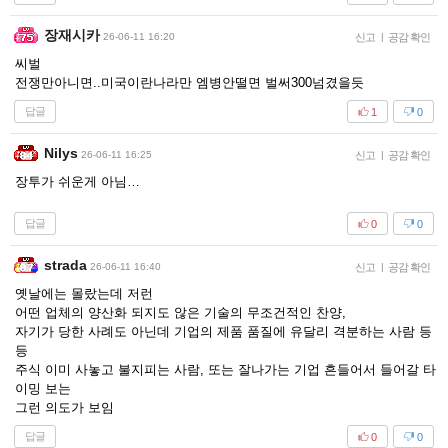
장재시카
26-06-11 16:20
신고
|
공감 확인
씨벌
전쟁만아니면..미국이란나라만 엠병안떨면 벌써300넘겼을듯
답글
1
0
Nilys
26-06-11 16:25
신고
|
공감 확인
장투가 쉬운게 아님…
답글
0
0
strada
26-06-11 16:40
신고
|
공감 확인
옛날에는 몰랐는데 저런
어떤 업체의 양산화 되지도 않은 기술의 무조건적인 찬양,
자기가 당한 사례도 아닌데 기업의 제품 품질에 유달리 격분하는 사람 등
등
주식 이미 사놓고 불지피는 사람, 또는 잘나가는 기업 흔들어서 들어갈 타
이밍 보는
그런 의도가 보임
답글
0
0