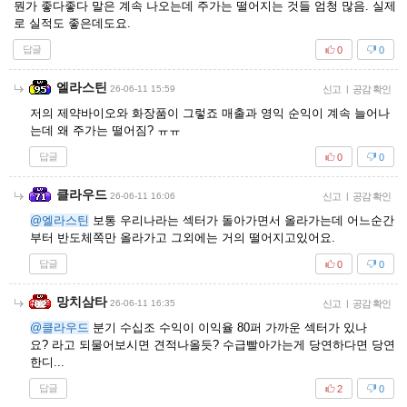
뭔가 좋다좋다 말은 계속 나오는데 주가는 떨어지는 것들 엄청 많음. 실제
로 실적도 좋은데도요.
답글
0
0
엘라스틴
26-06-11 15:59
신고
|
공감 확인
저의 제약바이오와 화장품이 그렇죠 매출과 영익 순익이 계속 늘어나
는데 왜 주가는 떨어짐? ㅠㅠ
답글
0
0
클라우드
26-06-11 16:06
신고
|
공감 확인
@엘라스틴
보통 우리나라는 섹터가 돌아가면서 올라가는데 어느순간
부터 반도체쪽만 올라가고 그외에는 거의 떨어지고있어요.
답글
0
0
망치삼타
26-06-11 16:35
신고
|
공감 확인
@클라우드
분기 수십조 수익이 이익율 80퍼 가까운 섹터가 있나
요? 라고 되물어보시면 견적나올듯? 수급빨아가는게 당연하다면 당연
한디...
답글
2
0