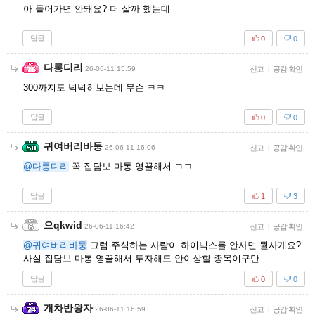
아 들어가면 안돼요? 더 살까 했는데
답글
0
0
다롱디리
26-06-11 15:59
신고
|
공감 확인
300까지도 넉넉히보는데 무슨 ㅋㅋ
답글
0
0
귀여버리바둥
26-06-11 16:06
신고
|
공감 확인
@다롱디리
꼭 집담보 마통 영끌해서 ㄱㄱ
답글
1
3
으qkwid
26-06-11 16:42
신고
|
공감 확인
@귀여버리바둥
그럼 주식하는 사람이 하이닉스를 안사면 뭘사게요?
사실 집담보 마통 영끌해서 투자해도 안이상할 종목이구만
답글
0
0
개차반왕자
26-06-11 16:59
신고
|
공감 확인