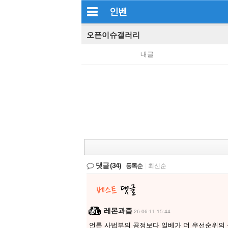
인벤
오픈이슈갤러리
내글
댓글
(34)
등록순
|
최신순
레몬과즙
26-06-11 15:44
언론 사법부의 공정보다 일베가 더 우선순위의