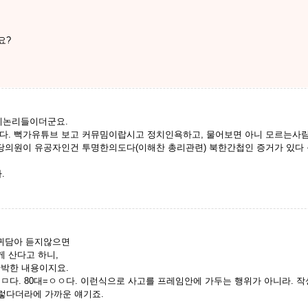
요?
일베논리들이더군요.
다. 뻑가유튜브 보고 커뮤밈이랍시고 정치인욕하고, 물어보면 아니 모르는사람이
의원이 유공자인건 투명한의도다(이해찬 총리관련) 북한간첩인 증거가 있다 등등
.
를 귀담아 듣지않으면
 산다고 하니,
반박한 내용이지요.
여자는 ㅁㅁ다. 80대=ㅇㅇ다. 이런식으로 사고를 프레임안에 가두는 행위가 아니라.
이렇다더라에 가까운 얘기죠.