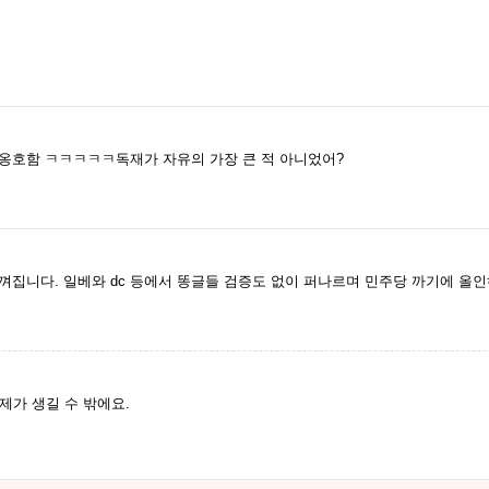
옹호함 ㅋㅋㅋㅋㅋ독재가 자유의 가장 큰 적 아니었어?
집니다. 일베와 dc 등에서 똥글들 검증도 없이 퍼나르며 민주당 까기에 올인하
제가 생길 수 밖에요.