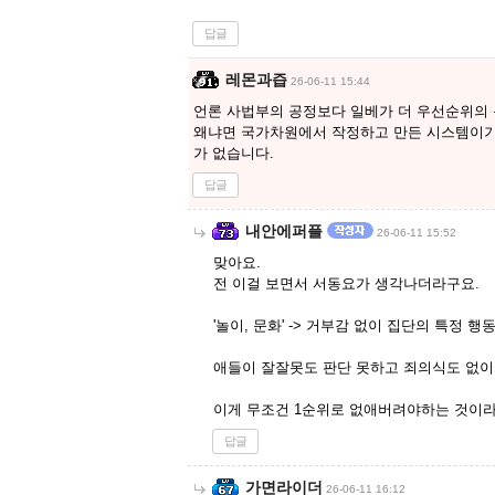
답글
레몬과즙
26-06-11 15:44
언론 사법부의 공정보다 일베가 더 우선순위의
왜냐면 국가차원에서 작정하고 만든 시스템이기
가 없습니다.
답글
내안에퍼플
26-06-11 15:52
맞아요.
전 이걸 보면서 서동요가 생각나더라구요.
'놀이, 문화' -> 거부감 없이 집단의 특정 
애들이 잘잘못도 판단 못하고 죄의식도 없이 
이게 무조건 1순위로 없애버려야하는 것이라
답글
가면라이더
26-06-11 16:12