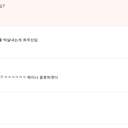
요?
를 박살내는게 최우선임
과? ㅋㅋㅋㅋㅋㅋ 퍽이나 옹호허겟다