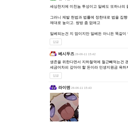
세상천지에 미친놈 투성이고 일베도 또하나의 돌
그러니 제발 헌법과 법률에 정한대로 법을 집행
제대로 높이고. 쌍방 좀 없애고
일베되는건 지 맘이지만 일베든 아니든 똑같이
답글
베시두즈
26-06-11 15:42
생존을 위한다면서 지하철역에 철근빼먹는건 괜찮
세금어차피 갚아야 할 돈이라 민생지원금 욕하
답글
라이덴
26-06-11 15:43