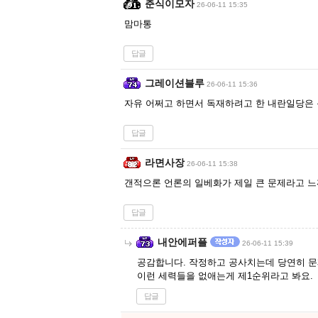
춘식이모자
26-06-11 15:35
맘마통
답글
그레이션블루
26-06-11 15:36
자유 어쩌고 하면서 독재하려고 한 내란일당은 
답글
라면사장
26-06-11 15:38
갠적으론 언론의 일베화가 제일 큰 문제라고 느껴
답글
내안에퍼플
26-06-11 15:39
공감합니다. 작정하고 공사치는데 당연히 문
이런 세력들을 없애는게 제1순위라고 봐요.
답글