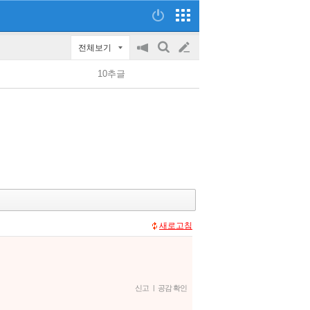
전체보기
공
검
글
지
색
10추글
on/off
쓰
기
새로고침
신고
|
공감 확인