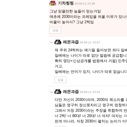
기차찡찡
26-06-11 15:39
그냥 믿을만한 놈들이 믿는거임
애초에 2030이라는 프레임을 씌울 이유가 있나
비율이 높아서? 그냥 2찍임
답글
레몬과즙
26-06-11 15:47
제 주위 24찍하는 얘기들 들어보면 죄다 
일베에는 나이가 따로 없단 말씀에 공감합니
확히 명단+신상공개를 법원에서 거절) 민주당
거고,
일베에는 언어가 있지, 나이가 따로 없습니다
답글
레몬과즙
26-06-11 15:53
다만 자신이 2030이라며, 2030의 목소리
님들은 영구히 정신못차리고 영구히 멍청하게
그래서 자칭 2030이라는 주장을 취합하여 
너 2찍! 너 80대! 너 20대! 너 여자! 
란게 아니라, 자칭 2030이 펼치는 논리가 