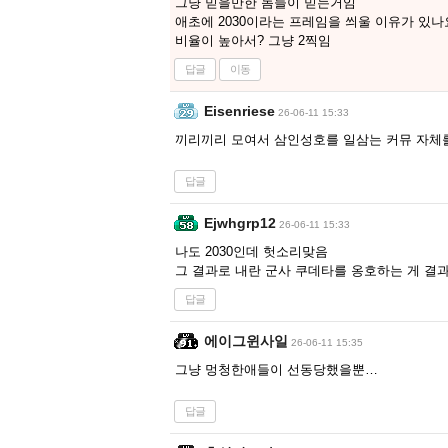
그냥 믿을만한 놈들이 믿는거임
애초에 2030이라는 프레임을 씌울 이유가 있나
비율이 높아서? 그냥 2찍임
답글
이동
Eisenriese
26-06-11 15:33
끼리끼리 모여서 삼인성호를 일삼는 커뮤 자체
답글
Ejwhgrp12
26-06-11 15:33
나도 2030인데 헛소리맞음
그 결과로 내란 군사 쿠데타를 옹호하는 게 결
답글
에이그윈사일
26-06-11 15:35
그냥 멍청한애들이 선동당했을뿐…
답글