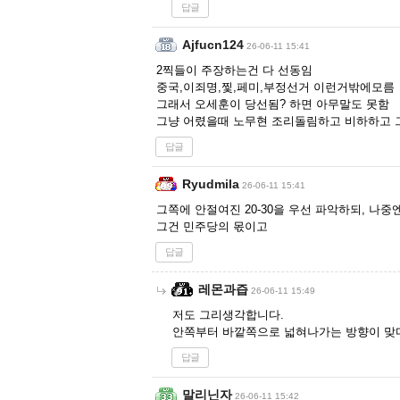
답글
Ajfucn124
26-06-11 15:41
2찍들이 주장하는건 다 선동임
중국,이죄명,찣,페미,부정선거 이런거밖에모름
그래서 오세훈이 당선됨? 하면 아무말도 못함
그냥 어렸을때 노무현 조리돌림하고 비하하고 
답글
Ryudmila
26-06-11 15:41
그쪽에 안절여진 20-30을 우선 파악하되, 나
그건 민주당의 몫이고
답글
레몬과즙
26-06-11 15:49
저도 그리생각합니다.
안쪽부터 바깥쪽으로 넓혀나가는 방향이 맞다
답글
말리닌자
26-06-11 15:42