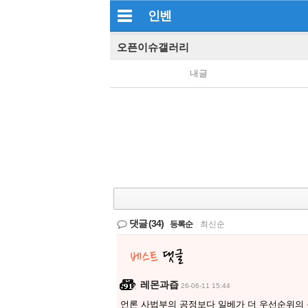
인벤
오픈이슈갤러리
내글
댓글
(34)
등록순
|
최신순
레몬과즙
26-06-11 15:44
언론 사법부의 공정보다 일베가 더 우선순위의