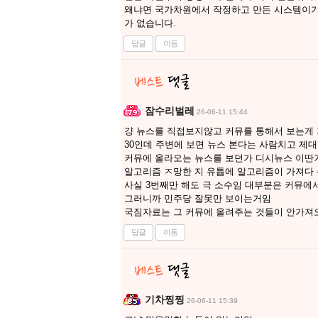
왜냐면 국가차원에서 작정하고 만든 시스템이기
가 없습니다.
답글
이동
잠수리벌레
26-06-11 15:44
걍 뉴스를 직접보지않고 커뮤를 통해서 보는게
30인데 주변에 보면 뉴스 본다는 사람치고 제
커뮤에 올라오는 뉴스를 보던가 디시뉴스 이딴
알고리즘 ㅈ망한 지 유튭에 알고리즘이 가져다 
사실 3번째만 해도 극 소수임 대부분은 커뮤에
그러니까 민주당 잘못만 보이는거임
국짐자료는 그 커뮤에 올려주는 것들이 안가져
답글
이동
기차찡찡
26-06-11 15:39