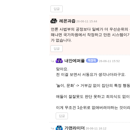
답글
레몬과즙
26-06-11 15:44
언론 사법부의 공정보다 일베가 더 우선순위의
왜냐면 국가차원에서 작정하고 만든 시스템이기
가 없습니다.
답글
내안에퍼플
26-06-11 15:52
맞아요.
전 이걸 보면서 서동요가 생각나더라구요.
'놀이, 문화' -> 거부감 없이 집단의 특정 
애들이 잘잘못도 판단 못하고 죄의식도 없이 
이게 무조건 1순위로 없애버려야하는 것이라
답글
가면라이더
26-06-11 16:12