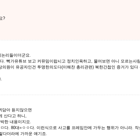
요?
일베논리들이더군요.
다. 뻑가유튜브 보고 커뮤밈이랍시고 정치인욕하고, 물어보면 아니 모르는사람이
의원이 유공자인건 투명한의도다(이해찬 총리관련) 북한간첩인 증거가 있다 등등
.
를 귀담아 듣지않으면
 산다고 하니,
반박한 내용이지요.
여자는 ㅁㅁ다. 80대=ㅇㅇ다. 이런식으로 사고를 프레임안에 가두는 행위가 아니라.
이렇다더라에 가까운 얘기죠.