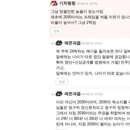
기차찡찡
26-06-11 15:39
그냥 믿을만한 놈들이 믿는거임
애초에 2030이라는 프레임을 씌울 이유가 있나
비율이 높아서? 그냥 2찍임
답글
레몬과즙
26-06-11 15:47
제 주위 24찍하는 얘기들 들어보면 죄다 
일베에는 나이가 따로 없단 말씀에 공감합니
확히 명단+신상공개를 법원에서 거절) 민주당
거고,
일베에는 언어가 있지, 나이가 따로 없습니다
답글
레몬과즙
26-06-11 15:53
다만 자신이 2030이라며, 2030의 목소리
님들은 영구히 정신못차리고 영구히 멍청하게
그래서 자칭 2030이라는 주장을 취합하여 
너 2찍! 너 80대! 너 20대! 너 여자! 
란게 아니라, 자칭 2030이 펼치는 논리가 