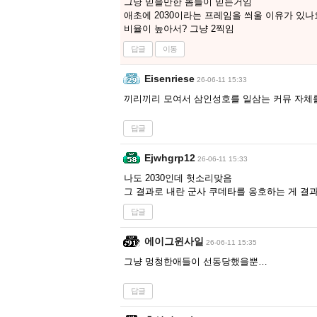
그냥 믿을만한 놈들이 믿는거임
애초에 2030이라는 프레임을 씌울 이유가 있나
비율이 높아서? 그냥 2찍임
답글
이동
Eisenriese
26-06-11 15:33
끼리끼리 모여서 삼인성호를 일삼는 커뮤 자체
답글
Ejwhgrp12
26-06-11 15:33
나도 2030인데 헛소리맞음
그 결과로 내란 군사 쿠데타를 옹호하는 게 결
답글
에이그윈사일
26-06-11 15:35
그냥 멍청한애들이 선동당했을뿐…
답글