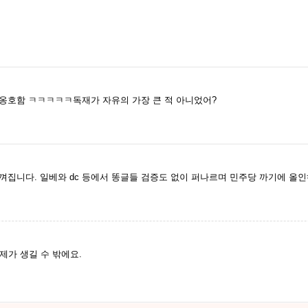
옹호함 ㅋㅋㅋㅋㅋ독재가 자유의 가장 큰 적 아니었어?
집니다. 일베와 dc 등에서 똥글들 검증도 없이 퍼나르며 민주당 까기에 올인하
제가 생길 수 밖에요.