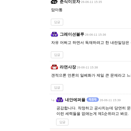
춘식이모자
26-06-11 15:35
맘마통
답글
그레이션블루
26-06-11 15:36
자유 어쩌고 하면서 독재하려고 한 내란일당은 
답글
라면사장
26-06-11 15:38
갠적으론 언론의 일베화가 제일 큰 문제라고 느껴
답글
내안에퍼플
26-06-11 15:39
공감합니다. 작정하고 공사치는데 당연히 문
이런 세력들을 없애는게 제1순위라고 봐요.
답글