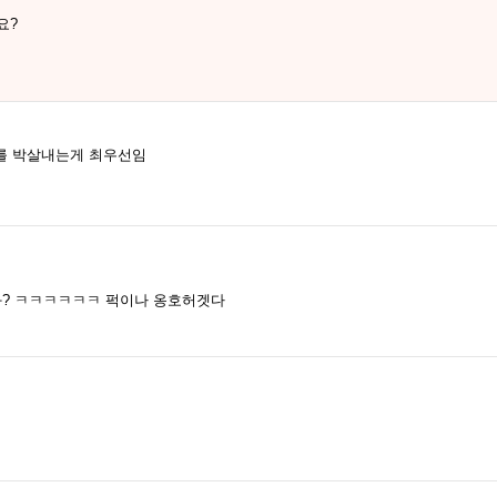
요?
를 박살내는게 최우선임
과? ㅋㅋㅋㅋㅋㅋ 퍽이나 옹호허겟다