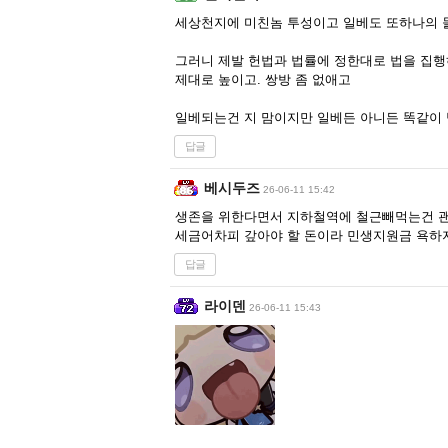
세상천지에 미친놈 투성이고 일베도 또하나의 돌
그러니 제발 헌법과 법률에 정한대로 법을 집행
제대로 높이고. 쌍방 좀 없애고
일베되는건 지 맘이지만 일베든 아니든 똑같이
답글
베시두즈
26-06-11 15:42
생존을 위한다면서 지하철역에 철근빼먹는건 괜찮
세금어차피 갚아야 할 돈이라 민생지원금 욕하
답글
라이덴
26-06-11 15:43