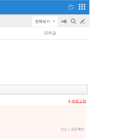
전체보기
공
검
글
지
색
10추글
on/off
쓰
기
새로고침
신고
|
공감 확인