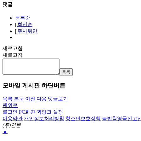
댓글
등록순
|
최신순
|
주사위만
새로고침
새로고침
등록
모바일 게시판 하단버튼
목록
본문
이전
다음
댓글보기
맨위로
로그인
PC화면
퀵링크
설정
이용약관
개인정보처리방침
청소년보호정책
불법촬영물신고
(주)인벤
▲