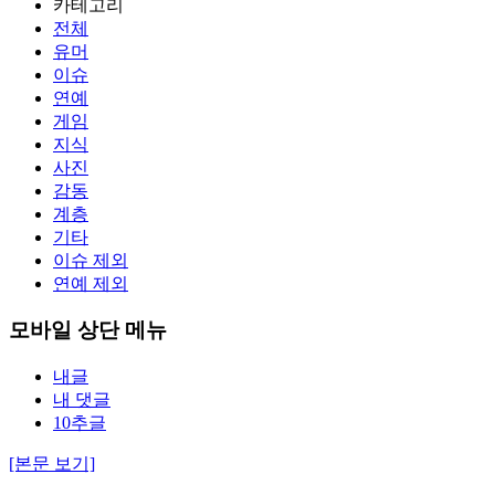
카테고리
전체
유머
이슈
연예
게임
지식
사진
감동
계층
기타
이슈 제외
연예 제외
모바일 상단 메뉴
내글
내 댓글
10추글
[본문 보기]