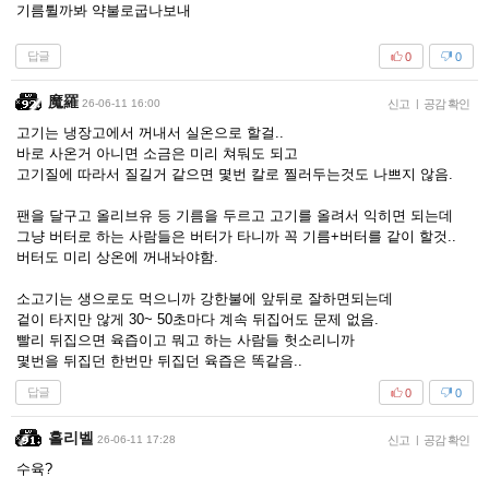
기름튈까봐 약불로굽나보내
답글
0
0
魔羅
26-06-11 16:00
신고
|
공감 확인
고기는 냉장고에서 꺼내서 실온으로 할걸..
바로 사온거 아니면 소금은 미리 쳐둬도 되고
고기질에 따라서 질길거 같으면 몇번 칼로 찔러두는것도 나쁘지 않음.
팬을 달구고 올리브유 등 기름을 두르고 고기를 올려서 익히면 되는데
그냥 버터로 하는 사람들은 버터가 타니까 꼭 기름+버터를 같이 할것..
버터도 미리 상온에 꺼내놔야함.
소고기는 생으로도 먹으니까 강한불에 앞뒤로 잘하면되는데
겉이 타지만 않게 30~ 50초마다 계속 뒤집어도 문제 없음.
빨리 뒤집으면 육즙이고 뭐고 하는 사람들 헛소리니까
몇번을 뒤집던 한번만 뒤집던 육즙은 똑같음..
답글
0
0
홀리벨
26-06-11 17:28
신고
|
공감 확인
수육?