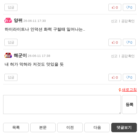
답글
0
0
양뀌
26-06-11 17:30
신고
|
공감 확인
하이라이트나 인덕션 화력 구릴때 일어나는..
답글
0
0
해군이
26-06-11 17:38
신고
|
공감 확인
내 혀가 막혀라 저것도 맛있을 듯
답글
0
0
새로고침
등록
목록
본문
이전
다음
댓글보기