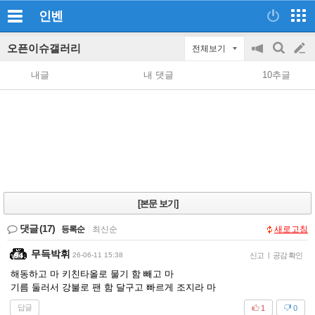
인벤
오픈이슈갤러리
전체보기
공
검
글
지
색
내글
내 댓글
10추글
on/off
쓰
기
[본문 보기]
댓글
(17)
등록순
|
최신순
새로고침
무득박휘
26-06-11 15:38
신고
|
공감 확인
해동하고 마 키친타올로 물기 함 빼고 마
기름 둘러서 강불로 팬 함 달구고 빠르게 조지라 마
답글
1
0