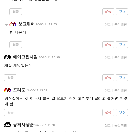
답글
0
0
쏘고튀어
26-06-11 17:33
신고
|
공감 확인
침 나온다
답글
0
0
에이그윈사일
26-06-11 15:38
신고
|
공감 확인
채끝 개맛있는데
답글
0
0
프리도
26-06-11 15:39
신고
|
공감 확인
냉장실에서 갓 꺼내서 불판 열 오르기 전에 고기부터 올리고 불켜면 저렇
게 됨
답글
0
0
공허사냥꾼
26-06-11 15:39
신고
|
공감 확인