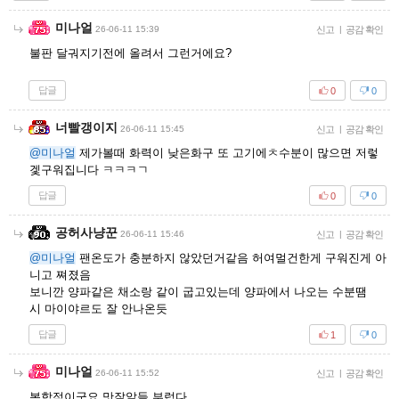
미나얼
26-06-11 15:39
신고
|
공감 확인
불판 달궈지기전에 올려서 그런거에요?
답글
0
0
너빨갱이지
26-06-11 15:45
신고
|
공감 확인
@미나얼
제가볼때 화력이 낮은화구 또 고기에ㅊ수분이 많으면 저렇
겣구워집니다 ㅋㅋㅋㄱ
답글
0
0
공허사냥꾼
26-06-11 15:46
신고
|
공감 확인
@미나얼
팬온도가 충분하지 않았던거같음 허여멀건한게 구워진게 아
니고 쪄졌음
보니깐 양파같은 채소랑 같이 굽고있는데 양파에서 나오는 수분땜
시 마이야르도 잘 안나온듯
답글
1
0
미나얼
26-06-11 15:52
신고
|
공감 확인
복합적이군요 맛잘알들 부럽다