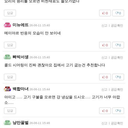
요리의 원리를 모르면 비싼재료도 쓸모가없다
답글
0
0
미뉴에뜨
26-06-11 15:40
신고
|
공감 확인
메이야르 반응의 모습이 안 보이네
답글
0
0
빠박서생
26-06-11 15:40
신고
|
공감 확인
콜드 시어링이 진짜 괜찮아요 집에서 고기 굽는건 추천합니다
답글
0
0
백합마녀
26-06-11 15:44
신고
|
공감 확인
아이고 ..... 고기 구불줄 모르면 걍 냉삼을 드시오..... 고기가 너무 아깝
소.....
답글
0
0
낭만꿀벌
26-06-11 15:46
신고
|
공감 확인