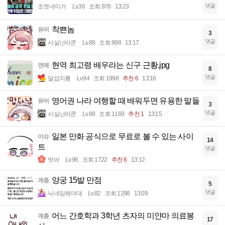
댓글
조졋네이거
Lv.36
조회 978
13:23
착쁜놈
유머
3
댓글
사실난라쿤
Lv.89
조회 898
13:17
현역 최고령 배우라는 신구 근황.jpg
연예
8
댓글
달섭지롱
Lv.94
조회 1998
추천 6
13:16
영어권 나라 여행할 때 배워두면 유용한 말들
유머
3
댓글
사실난라쿤
Lv.89
조회 1169
추천 1
13:15
일본 만화 공식으로 무료로 볼 수 있는 사이
이슈
14
트
댓글
벗바
Lv.96
조회 1722
추천 6
13:12
양궁 15발 만점
계층
5
댓글
닉네임해야대
Lv.82
조회 1298
13:09
어느 간호학과 3학년 츠자의 미얀마 의료봉
계층
17