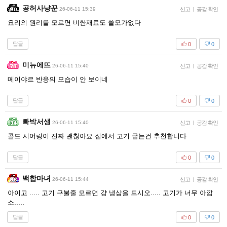
공허사냥꾼
26-06-11 15:39
신고
|
공감 확인
요리의 원리를 모르면 비싼재료도 쓸모가없다
답글
0
0
미뉴에뜨
26-06-11 15:40
신고
|
공감 확인
메이야르 반응의 모습이 안 보이네
답글
0
0
빠박서생
26-06-11 15:40
신고
|
공감 확인
콜드 시어링이 진짜 괜찮아요 집에서 고기 굽는건 추천합니다
답글
0
0
백합마녀
26-06-11 15:44
신고
|
공감 확인
아이고 ..... 고기 구불줄 모르면 걍 냉삼을 드시오..... 고기가 너무 아깝
소.....
답글
0
0