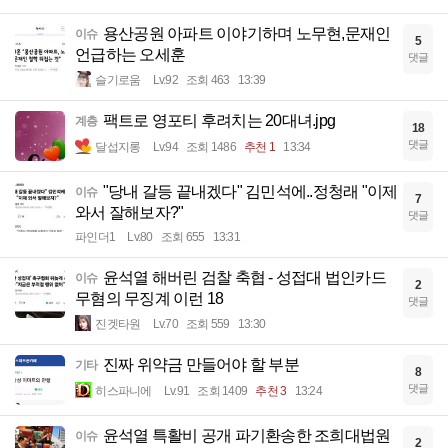
용산공원 아파트 이야기하며 노무현,문재인
이슈
5
언급하는 오세훈
댓글
슬기로움
Lv.92
조회 463
13:39
팩트로 영포티 후려치는 20대녀.jpg
계층
18
댓글
달섭지롱
Lv.94
조회 1486
추천 1
13:34
"당내 갈등 끝내겠다" 김민석에..정청래 "이제
이슈
7
와서 잘해보자?"
댓글
파인더1
Lv.80
조회 655
13:31
윤석열 해버린 검찰 축협 - 성접대 법인카드
이슈
2
무혐의 무징계 이런 18
댓글
진겟타원
Lv.70
조회 559
13:30
진짜 위약금 만들어야 할 부분
기타
8
댓글
히스파니에
Lv.91
조회 1409
추천 3
13:24
윤석열 특활비 공개 파기환송한 조희대법원
이슈
2