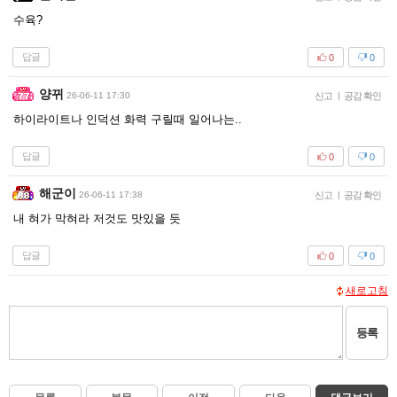
수육?
답글
0
0
양뀌
26-06-11 17:30
신고
|
공감 확인
하이라이트나 인덕션 화력 구릴때 일어나는..
답글
0
0
해군이
26-06-11 17:38
신고
|
공감 확인
내 혀가 막혀라 저것도 맛있을 듯
답글
0
0
새로고침
등록