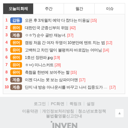
오늘의 화제
주간
월간
이슈
1
감동
[15]
오픈 후 3개월치 예약 다 찼다는 미용실
2
유머
[42]
대한민국 군종신부의 위엄
3
계층
[37]
ㅇㅎ?) 순수 골반 재능녀.
4
유머
[12]
캠핑 처음 간 여자 두명이 10분만에 텐트 치는 법
5
유머
[14]
고백하고 차인 딸이 불평하자 바로잡는 어머님
6
유머
[19]
1호선 장판파.jpg
7
유머
[28]
ㅎㅂ) 미니스커트
8
유머
[15]
축협을 한번에 보여주는 짤
9
계층
[17]
이젠 다시는 못 보는 삼파이더맨
10
계층
[17]
단지 내 방송 아나운서를 바꾸고 나서 집중도가 확 올라갔다는 한 아파트의 안내방송
로그인
PC화면
퀵링크
설정
청소년보호정책
이용약관
개인정보처리방침
▲
불법촬영물신고안내
(주)