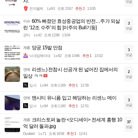
사.
댓글
전자팔찌
Lv.93
조회 2197
추천 2
13:05
60% 빠졌던 효성중공업의 반전…주가 되살
이슈
3
린 ‘12조 수주’의 힘 [이주의 Bull기둥]
댓글
균터
Lv.42
조회 1288
13:04
양궁 15발 만점
계층
3
댓글
닉네임해야대
Lv.82
조회 1046
추천 1
13:02
리센느) 전참시 선공개 된 넓어진 집에서의
연예
2
일상 ㅋㅋ
댓글
입사
Lv.94
조회 1169
추천 1
12:56
맨시티 유니폼 입고 헤딩하는 리센느 메이
연예
3
댓글
입사
Lv.94
조회 1160
추천 1
12:51
크리스토퍼 놀란 <오디세이> 전세계 흥행 10
계층
37
억 달러 돌파.jpg
댓글
Dusked
Lv.71
조회 1658
추천 1
12:41