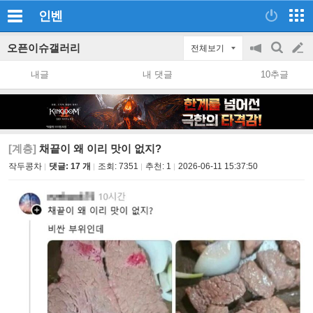
인벤
오픈이슈갤러리
전체보기
공
검
글
지
색
내글
내 댓글
10추글
on/off
쓰
기
[계층]
채끝이 왜 이리 맛이 없지?
작두콩차
댓글: 17 개
조회:
7351
추천:
1
2026-06-11 15:37:50