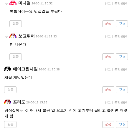
미나얼
26-06-11 15:52
신고
|
공감 확인
복합적이군요 맛잘알들 부럽다
답글
0
0
쏘고튀어
26-06-11 17:33
신고
|
공감 확인
침 나온다
답글
0
0
에이그윈사일
26-06-11 15:38
신고
|
공감 확인
채끝 개맛있는데
답글
0
0
프리도
26-06-11 15:39
신고
|
공감 확인
냉장실에서 갓 꺼내서 불판 열 오르기 전에 고기부터 올리고 불켜면 저렇
게 됨
답글
0
0