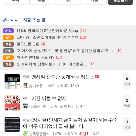
목록
본문
이전
다음
댓글보기
ㅇㅇㄱ 지금 뜨는 글
캐리비안 베이가 27년만에 바꾼 것.jpg
[17]
지식
10대 영국소년 길이재보려다가 ㅋㅋㅋ
[12]
유머
한국인들 근황
[4]
계층
“기아차가 날 살렸다”…‘굿 윌 헌팅’ 배우 공개한 끔찍 사고 현장
[16]
기타
이 차이인데도 무료 감?
[17]
유머
또 트위치 밴 당했다는 서터리머 아스몬골드.
[13]
계층
맨시티 선수단 웃게하는 리센느
연예
0
댓글
슬기로움
Lv.92
조회 42
13:49
이건 어쩔 수 없지
유머
2
댓글
사실난라쿤
Lv.89
조회 192
13:47
(정치글) 민새가 날아들어 밭갈이 하는 수준
이슈
3
이 너무 어이없어 글 써 봅니다.
댓글
난독중증환자
Lv.76
조회 316
추천 1
13:43