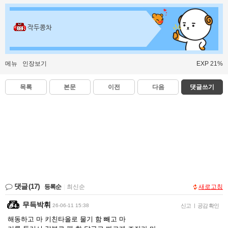
작두콩차
메뉴
인장보기
EXP 21%
목록
본문
이전
다음
댓글쓰기
댓글
(17)
등록순
|
최신순
새로고침
무득박휘
26-06-11 15:38
신고
|
공감 확인
해동하고 마 키친타올로 물기 함 빼고 마