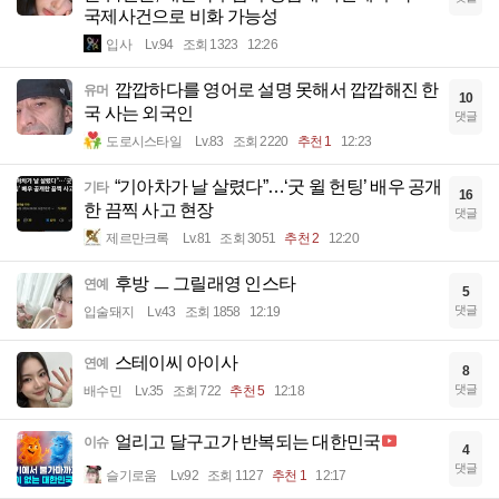
국제사건으로 비화 가능성
입사
Lv.94
조회 1323
12:26
깝깝하다를 영어로 설명 못해서 깝깝해진 한
유머
10
국 사는 외국인
댓글
도로시스타일
Lv.83
조회 2220
추천 1
12:23
“기아차가 날 살렸다”…‘굿 윌 헌팅’ 배우 공개
기타
16
한 끔찍 사고 현장
댓글
제르만크록
Lv.81
조회 3051
추천 2
12:20
후방 ㅡ 그릴래영 인스타
연예
5
댓글
입술돼지
Lv.43
조회 1858
12:19
스테이씨 아이사
연예
8
댓글
배수민
Lv.35
조회 722
추천 5
12:18
얼리고 달구고가 반복되는 대한민국
이슈
4
댓글
슬기로움
Lv.92
조회 1127
추천 1
12:17