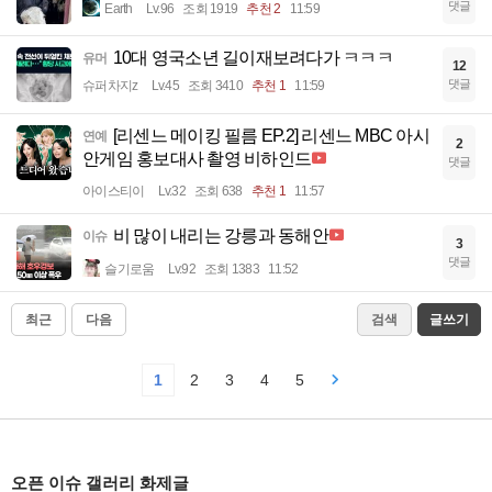
댓글
Earth
Lv.96
조회 1919
추천 2
11:59
10대 영국소년 길이재보려다가 ㅋㅋㅋ
유머
12
댓글
슈퍼차지z
Lv.45
조회 3410
추천 1
11:59
[리센느 메이킹 필름 EP.2] 리센느 MBC 아시
연예
2
안게임 홍보대사 촬영 비하인드
댓글
아이스티이
Lv.32
조회 638
추천 1
11:57
비 많이 내리는 강릉과 동해안
이슈
3
댓글
슬기로움
Lv.92
조회 1383
11:52
최근
다음
검색
글쓰기
1
2
3
4
5
오픈 이슈 갤러리 화제글