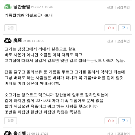
낭만꿀벌
26-06-11 15:46
신고
|
공감 확인
기름튈까봐 약불로굽나보내
답글
0
0
魔羅
26-06-11 16:00
신고
|
공감 확인
고기는 냉장고에서 꺼내서 실온으로 할걸..
바로 사온거 아니면 소금은 미리 쳐둬도 되고
고기질에 따라서 질길거 같으면 몇번 칼로 찔러두는것도 나쁘지 않음.
팬을 달구고 올리브유 등 기름을 두르고 고기를 올려서 익히면 되는데
그냥 버터로 하는 사람들은 버터가 타니까 꼭 기름+버터를 같이 할것..
버터도 미리 상온에 꺼내놔야함.
소고기는 생으로도 먹으니까 강한불에 앞뒤로 잘하면되는데
겉이 타지만 않게 30~ 50초마다 계속 뒤집어도 문제 없음.
빨리 뒤집으면 육즙이고 뭐고 하는 사람들 헛소리니까
몇번을 뒤집던 한번만 뒤집던 육즙은 똑같음..
답글
0
0
홀리벨
26-06-11 17:28
신고
|
공감 확인