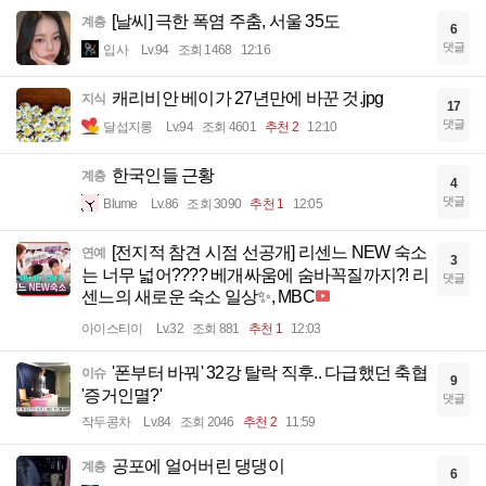
[날씨] 극한 폭염 주춤, 서울 35도
계층
6
댓글
입사
Lv.94
조회 1468
12:16
캐리비안 베이가 27년만에 바꾼 것.jpg
지식
17
댓글
달섭지롱
Lv.94
조회 4601
추천 2
12:10
한국인들 근황
계층
4
댓글
Blume
Lv.86
조회 3090
추천 1
12:05
[전지적 참견 시점 선공개] 리센느 NEW 숙소
연예
3
는 너무 넓어???? 베개싸움에 숨바꼭질까지?! 리
댓글
센느의 새로운 숙소 일상✨, MBC
아이스티이
Lv.32
조회 881
추천 1
12:03
'폰부터 바꿔' 32강 탈락 직후.. 다급했던 축협
이슈
9
'증거인멸?'
댓글
작두콩차
Lv.84
조회 2046
추천 2
11:59
공포에 얼어버린 댕댕이
계층
6