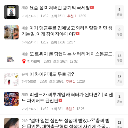
요즘 폼 미쳐버린 광기의 국세청
계층
5
댓글
아이스티이
Lv.32
조회 1511
추천 1
12:39
아기 맹금류를 입에넣고 와라라랄랄 하면 생
계층
0
기는일. 이게 강아지야 매야?
댓글
아이스티이
Lv.32
조회 1716
12:37
또 트위치 밴 당했다는 서터리머 아스몬골드.
계층
13
댓글
전자팔찌
Lv.93
조회 2624
12:32
이 차이인데도 무료 감?
유머
17
댓글
하루5프로
Lv.50
조회 2891
추천 1
12:28
리센느가 격투게임 캐릭터가 된다면?｜리센
계층
2
느 파이터즈 완전판
댓글
아이스티이
Lv.32
조회 881
추천 2
12:26
“설마 일본 심판도 성접대 받았나?” 충격 받
이슈
13
은 日언론, 대한축구협회 성접대 사건에 주목…
댓글