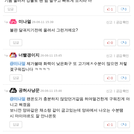
기름 둘러서 강불로 팬 함 달구고 빠르게 조지라 마
답글
1
0
미나얼
26-06-11 15:39
신고
|
공감 확인
불판 달궈지기전에 올려서 그런거에요?
답글
0
0
너빨갱이지
26-06-11 15:45
신고
|
공감 확인
@미나얼
제가볼때 화력이 낮은화구 또 고기에ㅊ수분이 많으면 저렇
겣구워집니다 ㅋㅋㅋㄱ
답글
0
0
공허사냥꾼
26-06-11 15:46
신고
|
공감 확인
@미나얼
팬온도가 충분하지 않았던거같음 허여멀건한게 구워진게 아
니고 쪄졌음
보니깐 양파같은 채소랑 같이 굽고있는데 양파에서 나오는 수분땜
시 마이야르도 잘 안나온듯
답글
1
0