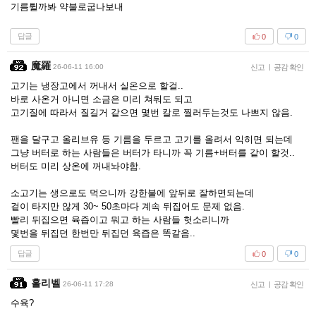
기름튈까봐 약불로굽나보내
답글
0
0
魔羅
26-06-11 16:00
신고
|
공감 확인
고기는 냉장고에서 꺼내서 실온으로 할걸..
바로 사온거 아니면 소금은 미리 쳐둬도 되고
고기질에 따라서 질길거 같으면 몇번 칼로 찔러두는것도 나쁘지 않음.
팬을 달구고 올리브유 등 기름을 두르고 고기를 올려서 익히면 되는데
그냥 버터로 하는 사람들은 버터가 타니까 꼭 기름+버터를 같이 할것..
버터도 미리 상온에 꺼내놔야함.
소고기는 생으로도 먹으니까 강한불에 앞뒤로 잘하면되는데
겉이 타지만 않게 30~ 50초마다 계속 뒤집어도 문제 없음.
빨리 뒤집으면 육즙이고 뭐고 하는 사람들 헛소리니까
몇번을 뒤집던 한번만 뒤집던 육즙은 똑같음..
답글
0
0
홀리벨
26-06-11 17:28
신고
|
공감 확인
수육?