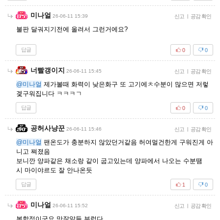
미나얼
26-06-11 15:39
신고
|
공감 확인
불판 달궈지기전에 올려서 그런거에요?
답글
0
0
너빨갱이지
26-06-11 15:45
신고
|
공감 확인
@미나얼
제가볼때 화력이 낮은화구 또 고기에ㅊ수분이 많으면 저렇
겣구워집니다 ㅋㅋㅋㄱ
답글
0
0
공허사냥꾼
26-06-11 15:46
신고
|
공감 확인
@미나얼
팬온도가 충분하지 않았던거같음 허여멀건한게 구워진게 아
니고 쪄졌음
보니깐 양파같은 채소랑 같이 굽고있는데 양파에서 나오는 수분땜
시 마이야르도 잘 안나온듯
답글
1
0
미나얼
26-06-11 15:52
신고
|
공감 확인
복합적이군요 맛잘알들 부럽다