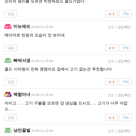
요리의 원리를 모르면 비싼재료도 쓸모가없다
답글
0
0
미뉴에뜨
26-06-11 15:40
신고
|
공감 확인
메이야르 반응의 모습이 안 보이네
답글
0
0
빠박서생
26-06-11 15:40
신고
|
공감 확인
콜드 시어링이 진짜 괜찮아요 집에서 고기 굽는건 추천합니다
답글
0
0
백합마녀
26-06-11 15:44
신고
|
공감 확인
아이고 ..... 고기 구불줄 모르면 걍 냉삼을 드시오..... 고기가 너무 아깝
소.....
답글
0
0
낭만꿀벌
26-06-11 15:46
신고
|
공감 확인