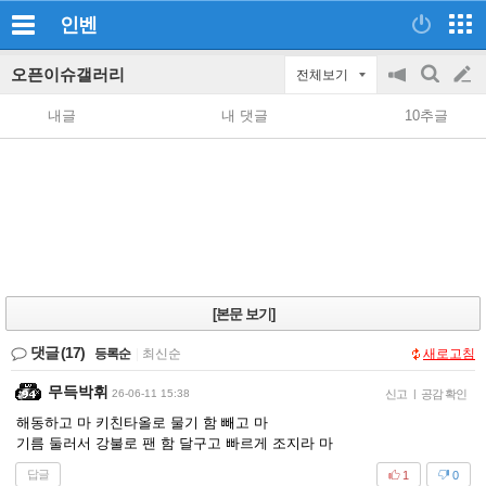
인벤
오픈이슈갤러리
전체보기
공
검
글
지
색
내글
내 댓글
10추글
on/off
쓰
기
[본문 보기]
댓글
(17)
등록순
|
최신순
새로고침
무득박휘
26-06-11 15:38
신고
|
공감 확인
해동하고 마 키친타올로 물기 함 빼고 마
기름 둘러서 강불로 팬 함 달구고 빠르게 조지라 마
답글
1
0