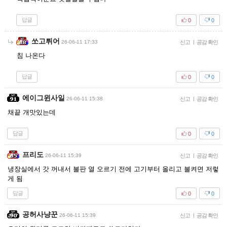
답글
0
0
쏘고튀어
26-06-11 17:33
신고
|
공감 확인
침 나온다
답글
0
0
에이그윈사일
26-06-11 15:38
신고
|
공감 확인
채끝 개맛있는데
답글
0
0
프리도
26-06-11 15:39
신고
|
공감 확인
냉장실에서 갓 꺼내서 불판 열 오르기 전에 고기부터 올리고 불켜면 저렇
게 됨
답글
0
0
공허사냥꾼
26-06-11 15:39
신고
|
공감 확인