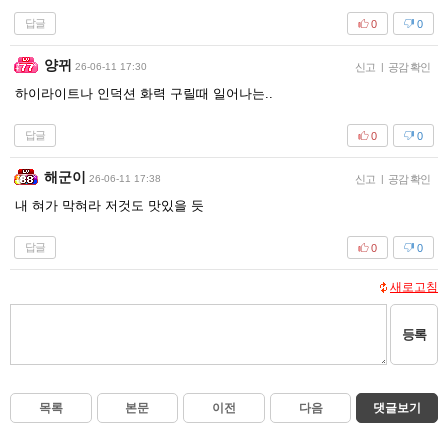
답글
0
0
양뀌
26-06-11 17:30
신고
|
공감 확인
하이라이트나 인덕션 화력 구릴때 일어나는..
답글
0
0
해군이
26-06-11 17:38
신고
|
공감 확인
내 혀가 막혀라 저것도 맛있을 듯
답글
0
0
새로고침
등록
목록
본문
이전
다음
댓글보기