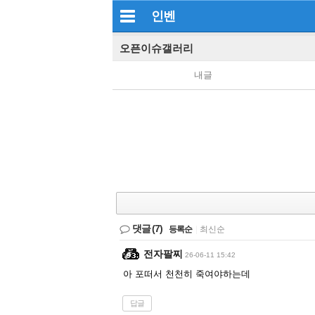
인벤
오픈이슈갤러리
내글
댓글
(7)
등록순
|
최신순
전자팔찌
26-06-11 15:42
아 포떠서 천천히 죽여야하는데
답글