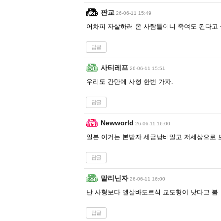
판교
26-06-11 15:49
어차피 자살하러 온 사람들이니 죽여도 된다고 
답글
사티레프
26-06-11 15:51
우리도 간만에 사형 한번 가자.
답글
Newworld
26-06-11 16:00
일본 이거는 본받자 세금낭비말고 저세상으로
답글
말리닌자
26-06-11 16:00
난 사형보다 엘살바도르식 교도형이 낫다고 봄
답글