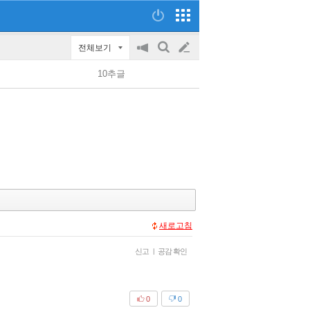
전체보기
공
검
글
지
색
10추글
on/off
쓰
기
새로고침
신고
|
공감 확인
0
0