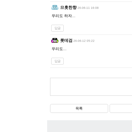
므흣한향
26-06-11 16:08
우리도 하자...
답글
롯데검
26-06-12 05:22
우리도...
답글
목록