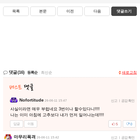
목록
본문
이전
다음
댓글쓰기
댓글
(16)
등록순
|
최신순
새로고침
Nofortitude
26-06-11 15:47
신고
|
공감 확인
사실이라면 매우 부럽네요 3번이나 할수있다니!!!!
나는 이미 아침에 고추보다 내가 먼저 일어나는데!!!!
답글
이동
5
0
마무리폭격
26-06-11 15:42
신고
|
공감 확인