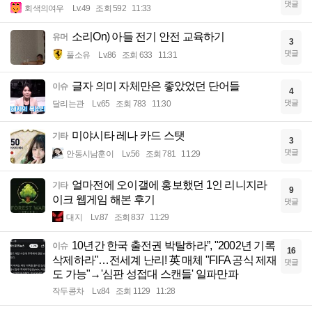
댓글
회색의여우
Lv.49
조회 592
11:33
소리On) 아들 전기 안전 교육하기
유머
3
댓글
풀소유
Lv.86
조회 633
11:31
글자 의미 자체만은 좋았었던 단어들
이슈
4
댓글
달리는관
Lv.65
조회 783
11:30
미야시타 레나 카드 스탯
기타
3
댓글
안동시남훈이
Lv.56
조회 781
11:29
얼마전에 오이갤에 홍보했던 1인 리니지라
기타
9
이크 웹게임 해본 후기
댓글
대지
Lv.87
조회 837
11:29
10년간 한국 출전권 박탈하라”, "2002년 기록
이슈
16
삭제하라"…전세계 난리! 英 매체 "FIFA 공식 제재
댓글
도 가능"→'심판 성접대 스캔들' 일파만파
작두콩차
Lv.84
조회 1129
11:28