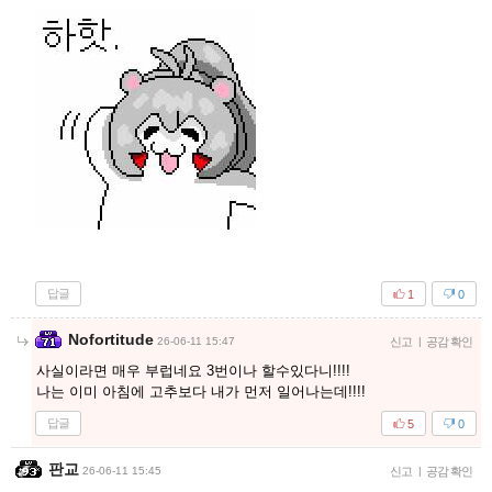
답글
1
0
Nofortitude
26-06-11 15:47
신고
|
공감 확인
사실이라면 매우 부럽네요 3번이나 할수있다니!!!!
나는 이미 아침에 고추보다 내가 먼저 일어나는데!!!!
답글
5
0
판교
26-06-11 15:45
신고
|
공감 확인