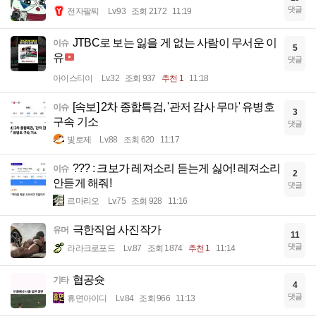
댓글
전자팔찌
Lv.93
조회 2172
11:19
JTBC로 보는 잃을 게 없는 사람이 무서운 이
이슈
5
유
댓글
아이스티이
Lv.32
조회 937
추천 1
11:18
[속보] 2차 종합특검, '관저 감사 무마' 유병호
이슈
3
구속 기소
댓글
빛로제
Lv.88
조회 620
11:17
??? : 크보가 레져소리 듣는게 싫어! 레져소리
이슈
2
안듣게 해줘!
댓글
르마리오
Lv.75
조회 928
11:16
극한직업 사진작가
유머
11
댓글
라라크로포드
Lv.87
조회 1874
추천 1
11:14
협공슛
기타
4
댓글
휴면아이디
Lv.84
조회 966
11:13