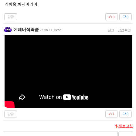
기싸움 하지마라이
답글
0
0
에테버석죽숨
26-06-11 16:55
신고
|
공감 확인
답글
1
0
새로고침