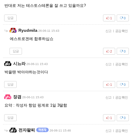
반대로 저는 테스토스테론을 잘 쓰고 있을까요?
답글
1
0
Ryudmila
26-06-11 15:43
신고
|
공감 확인
에스트로겐에 합류하십쇼
답글
2
0
시뇨라
26-06-11 15:43
신고
|
공감 확인
박을땐 박아야하는것이다
답글
1
0
장겸
26-06-11 15:43
신고
|
공감 확인
요약 : 작성자 항암 핑계로 1일 3딸함
답글
1
0
전자팔찌
26-06-11 15:46
신고
|
공감 확인