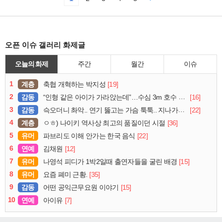
오픈 이슈 갤러리 화제글
오늘의 화제
주간
월간
이슈
1
계층
[19]
축협 개혁하는 박지성
2
감동
[16]
“인형 같은 아이가 가라앉는데”…수심 3m 호수 뛰어든 60대 의인
3
감동
[22]
슥오더니 촤악.. 연기 뚫고는 가슴 툭툭.. 지나가던 아재의 정체
4
계층
[36]
ㅇㅎ) 나이키 역사상 최고의 품질이던 시절
5
유머
[22]
파브리도 이해 안가는 한국 음식
6
연예
[12]
김채원
7
유머
[15]
나영석 피디가 1박2일때 출연자들을 굴린 배경
8
유머
[35]
요즘 폐미 근황.
9
감동
[15]
어떤 공익근무요원 이야기
10
연예
[7]
아이유