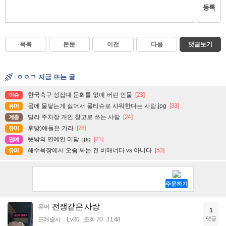
등록
목록
본문
이전
다음
댓글보기
ㅇㅇㄱ 지금 뜨는 글
한국축구 성접대 문화를 없애 버린 인물
[23]
이슈
몸에 물닿는게 싫어서 물티슈로 샤워한다는 사람.jpg
[33]
유머
빌라 주차장 개인 창고로 쓰는 사람
[24]
계층
후방)애들은 가라
[28]
유머
뜻밖의 연예인 미담..jpg
[21]
연예
해수욕장에서 오줌 싸는 건 비매너다 vs 아니다
[53]
유머
전쟁같은 사랑
유머
1
댓글
드레술사
Lv.30
조회 70
11:48