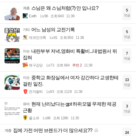
스님은 왜 스님처럼(?) 안 입나요?
계층
5
댓글
Earth
Lv.96
조회 840
11:39
어느 남성의 교전기록
기타
5
댓글
제르만크록
Lv.81
조회 856
11:38
내란부부 저녁,영화비 특활비...대법원서 뒤
이슈
7
집혀
댓글
왜구김당
Lv.73
조회 664
추천 2
11:38
중학교 화장실에서 여자 강간하다 교생한테
이슈
13
걸린 일진.
댓글
전자팔찌
Lv.93
조회 1128
11:38
현재 난리났다는 gpt 하위모델 무제한 제공
유머
3
근황
댓글
풀소유
Lv.86
조회 1280
11:35
집에 가전 어떤 브랜드가 더 많으세요??
계층
24