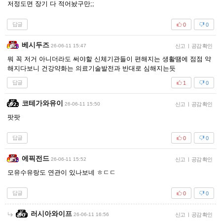
저정도면 장기 다 적어놨구만;;
답글
0
0
베시두즈
26-06-11 15:47
신고
|
공감 확인
뭐 꼭 저거 아니더라도 써야할 신체기관들이 편해지는 생활땜에 점점 약
해지다보니 건강약화는 의료기술발전과 반대로 심해지는듯
답글
1
0
코테가와유이
26-06-11 15:50
신고
|
공감 확인
팟팟
답글
0
0
에픽전드
26-06-11 15:52
신고
|
공감 확인
모유수유랑도 연관이 있나보네 ㅎㄷㄷ
답글
0
0
러시아와이프
26-06-11 16:56
신고
|
공감 확인