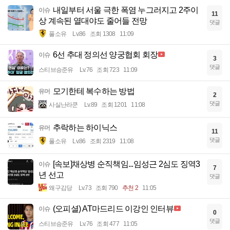
내일부터 서울 극한 폭염 누그러지고 2주이
이슈
11
상 계속된 열대야도 줄어들 전망
댓글
풀소유
Lv.86
조회 1308
11:09
6선 추대 정의선 양궁협회 회장
이슈
3
댓글
스티브승준유
Lv.76
조회 723
11:09
모기한테 복수하는 방법
유머
2
댓글
사실난라쿤
Lv.89
조회 1201
11:08
추락하는 하이닉스
유머
11
댓글
풀소유
Lv.86
조회 2319
11:08
[속보]채상병 순직책임...임성근 2심도 징역3
이슈
7
년 선고
댓글
왜구김당
Lv.73
조회 790
추천 2
11:05
(오피셜) AT마드리드 이강인 인터뷰
이슈
0
댓글
스티브승준유
Lv.76
조회 477
11:05