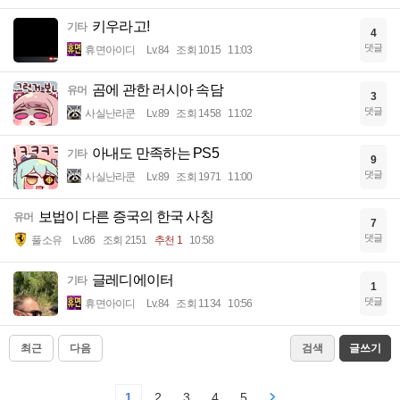
키우라고!
기타
4
댓글
휴면아이디
Lv.84
조회 1015
11:03
곰에 관한 러시아 속담
유머
3
댓글
사실난라쿤
Lv.89
조회 1458
11:02
아내도 만족하는 PS5
기타
9
댓글
사실난라쿤
Lv.89
조회 1971
11:00
보법이 다른 증국의 한국 사칭
유머
7
댓글
풀소유
Lv.86
조회 2151
추천 1
10:58
글레디에이터
기타
1
댓글
휴면아이디
Lv.84
조회 1134
10:56
최근
다음
검색
글쓰기
1
2
3
4
5