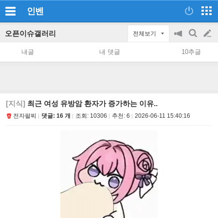
인벤
오픈이슈갤러리
전체보기
공
검
글
지
색
내글
내 댓글
10추글
on/off
쓰
기
[지식]
최근 여성 유방암 환자가 증가하는 이유..
전자팔찌
댓글: 16 개
조회:
10306
추천:
6
2026-06-11 15:40:16