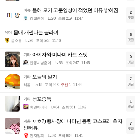
올해 모기 고문영상이 적었던 이유 밝혀짐
이슈
2
댓글
검찰총장
Lv.90
조회 219
11:47
몸매 개쩐다는 블라녀
유머
6
댓글
풀소유
Lv.86
조회 532
11:46
아이자와 미나미 카드 스탯
기타
0
댓글
안동시남훈이
Lv.56
조회 247
11:45
오늘의 일기
기타
7
댓글
히롣
Lv.15
조회 263
추천 1
11:44
똥꼬중독
기타
1
댓글
휴면아이디
Lv.84
조회 561
11:42
ㅇㅎ?) 행사장에 나타난 동탄 코스프레 츠자
계층
7
인터뷰.
댓글
전자팔찌
Lv.93
조회 934
11:41