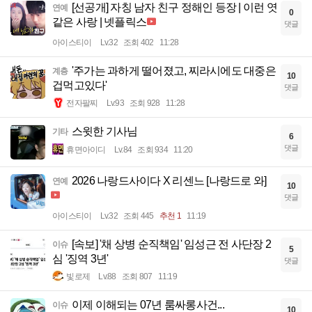
[선공개] 자칭 남자 친구 정해인 등장 | 이런 엿
연예
0
같은 사랑 | 넷플릭스
댓글
아이스티이
Lv.32
조회 402
11:28
'주가는 과하게 떨어졌고, 찌라시에도 대중은
계층
10
겁먹고있다'
댓글
전자팔찌
Lv.93
조회 928
11:28
스윗한 기사님
기타
6
댓글
휴면아이디
Lv.84
조회 934
11:20
2026 나랑드사이다 X 리센느 [나랑드로 와]
연예
10
댓글
아이스티이
Lv.32
조회 445
추천 1
11:19
[속보] '채 상병 순직책임' 임성근 전 사단장 2
이슈
5
심 '징역 3년'
댓글
빛로제
Lv.88
조회 807
11:19
이제 이해되는 07년 룸싸롱사건...
이슈
10