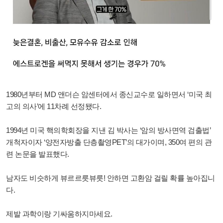
1980년부터 MD 앤더슨 암센터에서 종신교수로 일하면서 ‘미국 최
고의 의사’에 11차례 선정됐다.
1994년 미국 핵의학회장을 지낸 김 박사는 ‘암의 방사면역 검출법’
개척자이자 ‘양전자방출 단층촬영PET’의 대가이며, 350여 편의 관
련 논문을 발표했다.
남자도 비슷하게 뷰르르릇뷰릇! 안하면 고환암 걸릴 확률 높아집니
다.
제발 과학이랑 기싸움하지마세요.