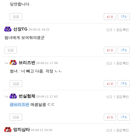
당연합니다.
답글
0
0
선장TG
26-06-11 16:22
신고
|
공감 확인
썸녀에게 보여줘야겠군
답글
0
0
브리즈번
26-06-11 17:39
신고
|
공감 확인
썸녀 : 너 빼고 다줌. 걱정 ㄴㄴ
답글
0
0
번실험체
26-06-11 17:42
신고
|
공감 확인
@브리즈번
매콤달콤 ㄷㄷ
답글
0
0
망치삼타
26-06-11 16:40
신고
|
공감 확인