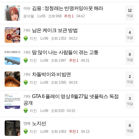
김용 : 정청래는 반명커밍아웃 해라
이슈
12
댓글
윤석렬
Lv.65
조회 968
추천 1
04:42
남은 케이크 보관 방법
기타
4
댓글
치킨
Lv.99
조회 1353
04:22
땀 많이 나는 사람들이 겪는 고통
기타
0
댓글
치킨
Lv.99
조회 1997
추천 1
04:21
차돌박이와 비빔면
기타
2
댓글
치킨
Lv.99
조회 1095
04:18
GTA 6 플레이 영상 8월27일 넷플릭스 독점
기타
3
공개
댓글
치킨
Lv.99
조회 920
04:15
노지선
연예
0
댓글
치킨
Lv.99
조회 1063
추천 1
04:13