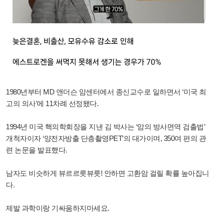
1980년부터 MD 앤더슨 암센터에서 종신교수로 일하면서 ‘미국 최
고의 의사’에 11차례 선정됐다.
1994년 미국 핵의학회장을 지낸 김 박사는 ‘암의 방사면역 검출법’
개척자이자 ‘양전자방출 단층촬영PET’의 대가이며, 350여 편의 관
련 논문을 발표했다.
남자도 비슷하게 뷰르르릇뷰릇! 안하면 고환암 걸릴 확률 높아집니
다.
제발 과학이랑 기싸움하지마세요.