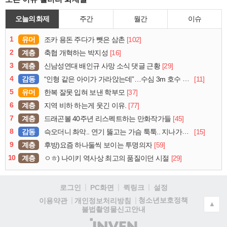
오늘의 화제
주간
월간
이슈
1
유머
[102]
조카 용돈 주다가 뺏은 삼촌
2
계층
[16]
축협 개혁하는 박지성
3
계층
[29]
신남성연대 배인규 사망 소식 댓글 근황
4
감동
[11]
“인형 같은 아이가 가라앉는데”…수심 3m 호수 뛰어든 60대 의인
5
유머
[37]
한복 잘못 입혀 보낸 학부모
6
계층
[77]
지역 비하 하는게 웃긴 이유.
7
계층
[45]
드래곤볼 40주년 리스펙트하는 만화작가들
8
감동
[15]
슥오더니 촤악.. 연기 뚫고는 가슴 툭툭.. 지나가던 아재의 정체
9
계층
[59]
후방)요즘 하나둘씩 보이는 투명의자
10
계층
[29]
ㅇㅎ) 나이키 역사상 최고의 품질이던 시절
로그인
PC화면
퀵링크
설정
청소년보호정책
이용약관
개인정보처리방침
▲
불법촬영물신고안내
(주)