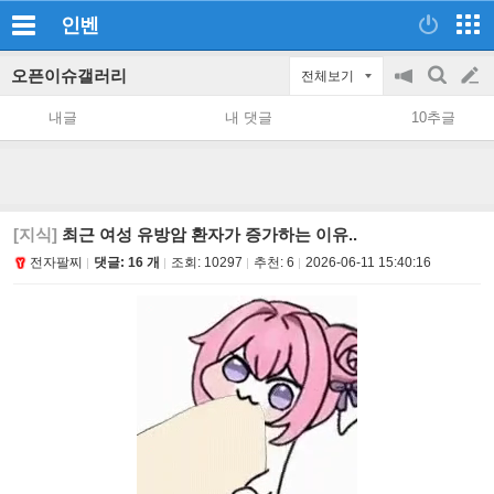
인벤
오픈이슈갤러리
전체보기
공
검
글
지
색
내글
내 댓글
10추글
on/off
쓰
기
[지식]
최근 여성 유방암 환자가 증가하는 이유..
전자팔찌
댓글: 16 개
조회:
10297
추천:
6
2026-06-11 15:40:16