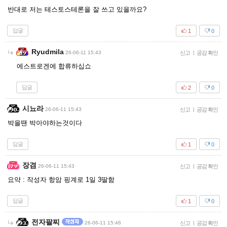
반대로 저는 테스토스테론을 잘 쓰고 있을까요?
답글
1
0
Ryudmila
26-06-11 15:43
신고
|
공감 확인
에스트로겐에 합류하십쇼
답글
2
0
시뇨라
26-06-11 15:43
신고
|
공감 확인
박을땐 박아야하는것이다
답글
1
0
장겸
26-06-11 15:43
신고
|
공감 확인
요약 : 작성자 항암 핑계로 1일 3딸함
답글
1
0
전자팔찌
26-06-11 15:46
신고
|
공감 확인