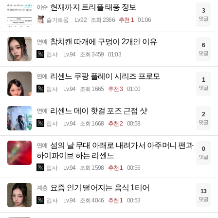
현재까지 트리플 태풍 정보
이슈
3
댓글
슬기로움
Lv.92
조회 2366
추천 1
01:06
참치캔 따개에 구멍이 2개인 이유
연예
6
댓글
입사
Lv.94
조회 3459
01:03
리센느 쿠팡 플레이 시리즈 프로모
연예
1
댓글
입사
Lv.94
조회 1665
추천 3
01:00
리센느 메이 핫걸 포즈 근접 샷
연예
2
댓글
입사
Lv.94
조회 1668
추천 2
00:58
섬의 날 무대 아래로 내려가서 아주머니 팬과
연예
0
하이파이브 하는 리센느
댓글
입사
Lv.94
조회 1598
추천 1
00:56
요즘 인기 떨어지는 음식 1티어
계층
13
댓글
입사
Lv.94
조회 4046
추천 1
00:53