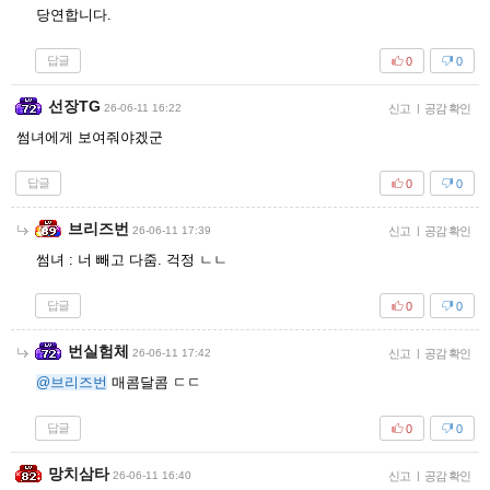
당연합니다.
답글
0
0
선장TG
26-06-11 16:22
신고
|
공감 확인
썸녀에게 보여줘야겠군
답글
0
0
브리즈번
26-06-11 17:39
신고
|
공감 확인
썸녀 : 너 빼고 다줌. 걱정 ㄴㄴ
답글
0
0
번실험체
26-06-11 17:42
신고
|
공감 확인
@브리즈번
매콤달콤 ㄷㄷ
답글
0
0
망치삼타
26-06-11 16:40
신고
|
공감 확인