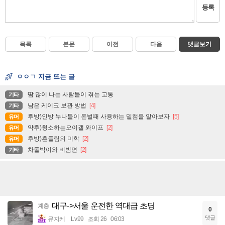
등록
목록
본문
이전
다음
댓글보기
ㅇㅇㄱ 지금 뜨는 글
땀 많이 나는 사람들이 겪는 고통
기타
남은 케이크 보관 방법
[4]
기타
후방)인방 누나들이 돈벌때 사용하는 밑캠을 알아보자
[5]
유머
약후)청소하는오이갤 와이프
[2]
유머
후방)흔들림의 미학
[2]
유머
차돌박이와 비빔면
[2]
기타
대구->서울 운전한 역대급 초딩
계층
0
댓글
뮤지케
Lv.99
조회 26
06:03