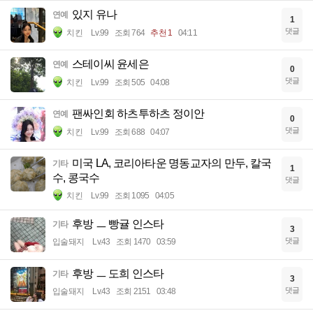
있지 유나
연예
1
댓글
치킨
Lv.99
조회 764
추천 1
04:11
스테이씨 윤세은
연예
0
댓글
치킨
Lv.99
조회 505
04:08
팬싸인회 하츠투하츠 정이안
연예
0
댓글
치킨
Lv.99
조회 688
04:07
미국 LA, 코리아타운 명동교자의 만두, 칼국
기타
1
수, 콩국수
댓글
치킨
Lv.99
조회 1095
04:05
후방 ㅡ 빵귤 인스타
기타
3
댓글
입술돼지
Lv.43
조회 1470
03:59
후방 ㅡ 도희 인스타
기타
3
댓글
입술돼지
Lv.43
조회 2151
03:48