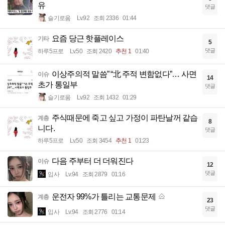
유
댓글
슬기로움
Lv.92
조회 2336
01:44
요즘 당근 핫플레이스
기타
5
댓글
하루5프로
Lv.50
조회 2420
추천 1
01:40
이상주의적 말씀” “北 주적 변함없다”… 사면
이슈
14
초가 통일부
댓글
슬기로움
Lv.92
조회 1432
01:29
주식때문에 죽고 싶고 가정이 파탄날꺼 같습
계층
8
니다.
댓글
하루5프로
Lv.50
조회 3454
추천 1
01:23
다음 주부터 더 더워진다
이슈
12
댓글
입사
Lv.94
조회 2879
01:16
운전자 99%가 틀리는 교통문제
계층
23
댓글
입사
Lv.94
조회 2776
01:14