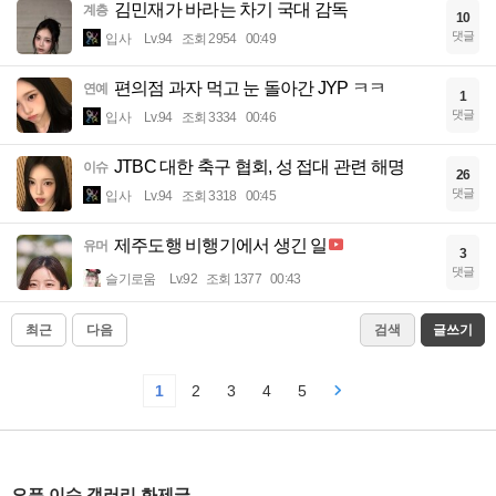
김민재가 바라는 차기 국대 감독
계층
10
댓글
입사
Lv.94
조회 2954
00:49
편의점 과자 먹고 눈 돌아간 JYP ㅋㅋ
연예
1
댓글
입사
Lv.94
조회 3334
00:46
JTBC 대한 축구 협회, 성 접대 관련 해명
이슈
26
댓글
입사
Lv.94
조회 3318
00:45
제주도행 비행기에서 생긴 일
유머
3
댓글
슬기로움
Lv.92
조회 1377
00:43
최근
다음
검색
글쓰기
1
2
3
4
5
오픈 이슈 갤러리 화제글