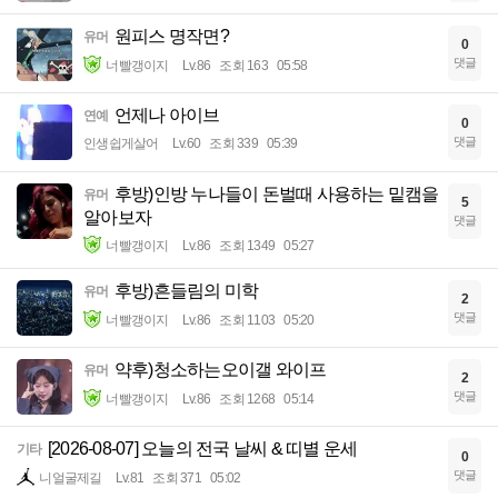
원피스 명작면?
유머
0
댓글
너빨갱이지
Lv.86
조회 163
05:58
언제나 아이브
연예
0
댓글
인생쉽게살어
Lv.60
조회 339
05:39
후방)인방 누나들이 돈벌때 사용하는 밑캠을
유머
5
알아보자
댓글
너빨갱이지
Lv.86
조회 1349
05:27
후방)흔들림의 미학
유머
2
댓글
너빨갱이지
Lv.86
조회 1103
05:20
약후)청소하는오이갤 와이프
유머
2
댓글
너빨갱이지
Lv.86
조회 1268
05:14
[2026-08-07] 오늘의 전국 날씨 & 띠별 운세
기타
0
댓글
니얼굴제길
Lv.81
조회 371
05:02