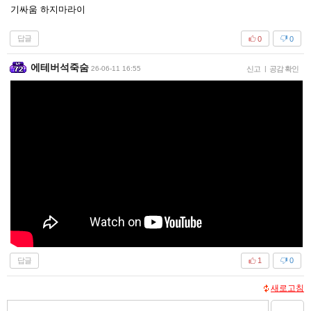
기싸움 하지마라이
답글
0
0
에테버석죽숨
26-06-11 16:55
신고
|
공감 확인
답글
1
0
새로고침