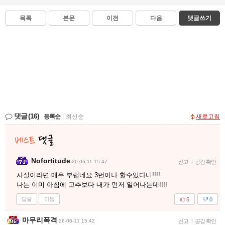
목록
본문
이전
다음
댓글쓰기
댓글
(16)
등록순
|
최신순
새로고침
Nofortitude
26-06-11 15:47
신고
|
공감 확인
사실이라면 매우 부럽네요 3번이나 할수있다니!!!!
나는 이미 아침에 고추보다 내가 먼저 일어나는데!!!!
답글
이동
5
0
마무리폭격
26-06-11 15:42
신고
|
공감 확인