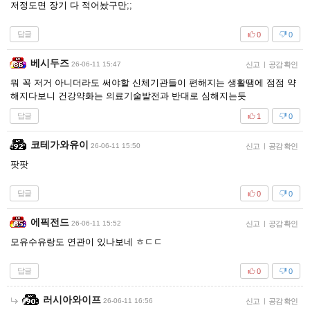
저정도면 장기 다 적어놨구만;;
답글
0
0
베시두즈
26-06-11 15:47
신고
|
공감 확인
뭐 꼭 저거 아니더라도 써야할 신체기관들이 편해지는 생활땜에 점점 약
해지다보니 건강약화는 의료기술발전과 반대로 심해지는듯
답글
1
0
코테가와유이
26-06-11 15:50
신고
|
공감 확인
팟팟
답글
0
0
에픽전드
26-06-11 15:52
신고
|
공감 확인
모유수유랑도 연관이 있나보네 ㅎㄷㄷ
답글
0
0
러시아와이프
26-06-11 16:56
신고
|
공감 확인