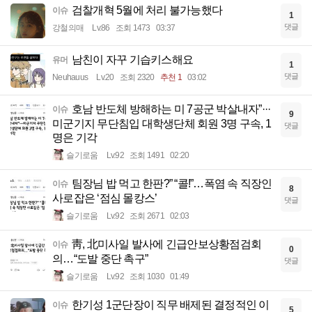
검찰개혁 5월에 처리 불가능했다
이슈
1
댓글
강철의매
Lv.86
조회 1473
03:37
남친이 자꾸 기습키스해요
유머
1
댓글
Neuhauus
Lv.20
조회 2320
추천 1
03:02
호남 반도체 방해하는 미 7공군 박살내자”···
이슈
9
미군기지 무단침입 대학생단체 회원 3명 구속, 1
댓글
명은 기각
슬기로움
Lv.92
조회 1491
02:20
팀장님 밥 먹고 한판?” “콜!”…폭염 속 직장인
이슈
8
사로잡은 ‘점심 몰캉스’
댓글
슬기로움
Lv.92
조회 2671
02:03
靑, 北미사일 발사에 긴급안보상황점검회
이슈
0
의…“도발 중단 촉구”
댓글
슬기로움
Lv.92
조회 1030
01:49
한기성 1군단장이 직무 배제된 결정적인 이
이슈
5