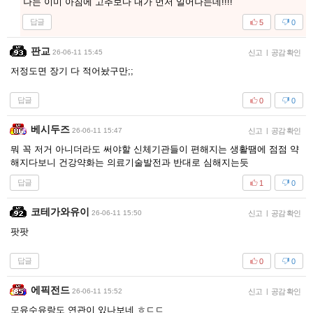
나는 이미 아침에 고추보다 내가 먼저 일어나는데!!!!
답글
5
0
판교
26-06-11 15:45
신고
|
공감 확인
저정도면 장기 다 적어놨구만;;
답글
0
0
베시두즈
26-06-11 15:47
신고
|
공감 확인
뭐 꼭 저거 아니더라도 써야할 신체기관들이 편해지는 생활땜에 점점 약
해지다보니 건강약화는 의료기술발전과 반대로 심해지는듯
답글
1
0
코테가와유이
26-06-11 15:50
신고
|
공감 확인
팟팟
답글
0
0
에픽전드
26-06-11 15:52
신고
|
공감 확인
모유수유랑도 연관이 있나보네 ㅎㄷㄷ