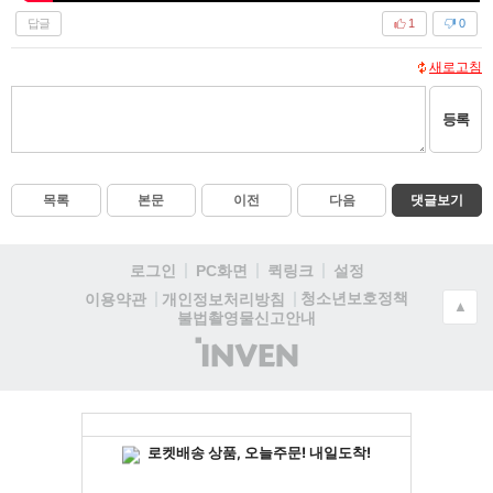
답글
1
0
새로고침
등록
목록
본문
이전
다음
댓글보기
로그인
PC화면
퀵링크
설정
청소년보호정책
이용약관
개인정보처리방침
▲
불법촬영물신고안내
(주)
인
벤