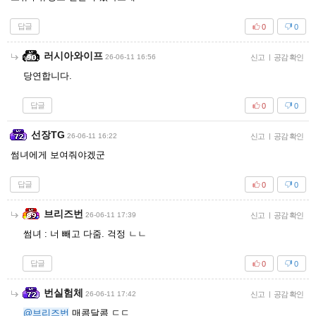
답글
0
0
러시아와이프
26-06-11 16:56
신고
|
공감 확인
당연합니다.
답글
0
0
선장TG
26-06-11 16:22
신고
|
공감 확인
썸녀에게 보여줘야겠군
답글
0
0
브리즈번
26-06-11 17:39
신고
|
공감 확인
썸녀 : 너 빼고 다줌. 걱정 ㄴㄴ
답글
0
0
번실험체
26-06-11 17:42
신고
|
공감 확인
@브리즈번
매콤달콤 ㄷㄷ