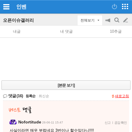
인벤
오픈이슈갤러리
전체보기
공
검
글
지
색
내글
내 댓글
10추글
on/off
쓰
기
[본문 보기]
댓글
(16)
등록순
|
최신순
새로고침
Nofortitude
26-06-11 15:47
신고
|
공감 확인
사실이라면 매우 부럽네요 3번이나 할수있다니!!!!