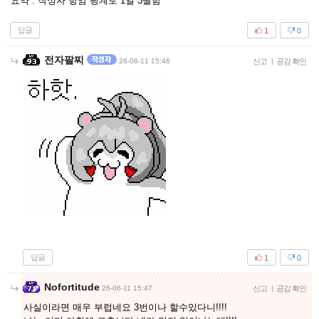
요약 : 작성자 항암 핑계로 1일 3딸함
답글
1
0
전자팔찌
26-06-11 15:46
신고
|
공감 확인
답글
1
0
Nofortitude
26-06-11 15:47
신고
|
공감 확인
사실이라면 매우 부럽네요 3번이나 할수있다니!!!!