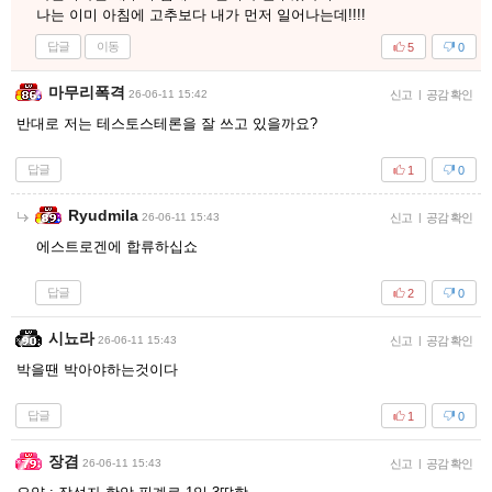
나는 이미 아침에 고추보다 내가 먼저 일어나는데!!!!
답글
이동
5
0
마무리폭격
26-06-11 15:42
신고
|
공감 확인
반대로 저는 테스토스테론을 잘 쓰고 있을까요?
답글
1
0
Ryudmila
26-06-11 15:43
신고
|
공감 확인
에스트로겐에 합류하십쇼
답글
2
0
시뇨라
26-06-11 15:43
신고
|
공감 확인
박을땐 박아야하는것이다
답글
1
0
장겸
26-06-11 15:43
신고
|
공감 확인