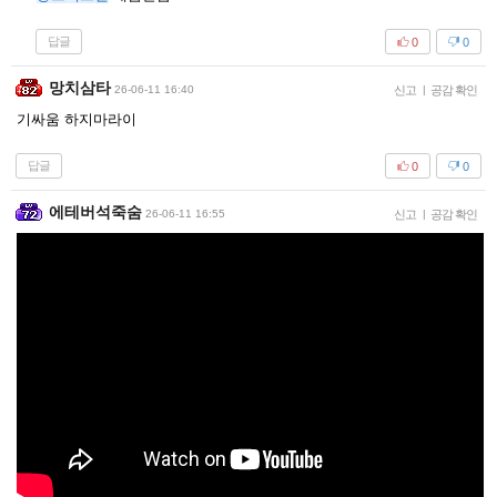
답글
0
0
망치삼타
26-06-11 16:40
신고
|
공감 확인
기싸움 하지마라이
답글
0
0
에테버석죽숨
26-06-11 16:55
신고
|
공감 확인