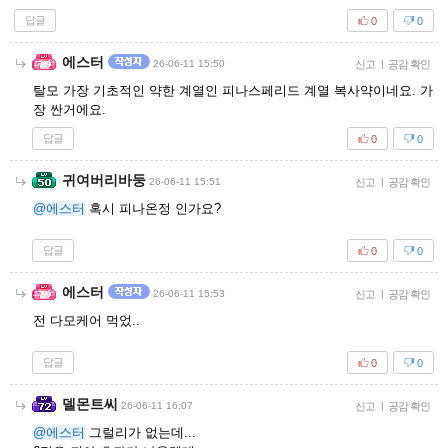
답글
0
0
에스터
26-06-11 15:50
신고
|
공감 확인
탈모 가장 기초적인 약한 계열인 피나스페리드 계열 복사약이네요. 가
장 싼거에요.
답글
0
0
귀여버리바둥
26-06-11 15:51
신고
|
공감 확인
@에스터
혹시 피나온정 인가요?
답글
0
0
에스터
26-06-11 15:53
신고
|
공감 확인
전 다모케어 먹었..
답글
0
0
델몬트씨
26-06-11 16:07
신고
|
공감 확인
@에스터
그럴리가 없는데...