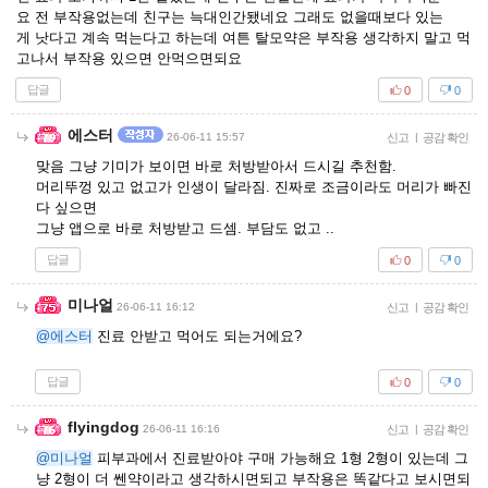
요 전 부작용없는데 친구는 늑대인간됐네요 그래도 없을때보다 있는
게 낫다고 계속 먹는다고 하는데 여튼 탈모약은 부작용 생각하지 말고 먹
고나서 부작용 있으면 안먹으면되요
답글
0
0
에스터
26-06-11 15:57
신고
|
공감 확인
맞음 그냥 기미가 보이면 바로 처방받아서 드시길 추천함.
머리뚜껑 있고 없고가 인생이 달라짐. 진짜로 조금이라도 머리가 빠진
다 싶으면
그냥 앱으로 바로 처방받고 드셈. 부담도 없고 ..
답글
0
0
미나얼
26-06-11 16:12
신고
|
공감 확인
@에스터
진료 안받고 먹어도 되는거에요?
답글
0
0
flyingdog
26-06-11 16:16
신고
|
공감 확인
@미나얼
피부과에서 진료받아야 구매 가능해요 1형 2형이 있는데 그
냥 2형이 더 쎈약이라고 생각하시면되고 부작용은 똑같다고 보시면되