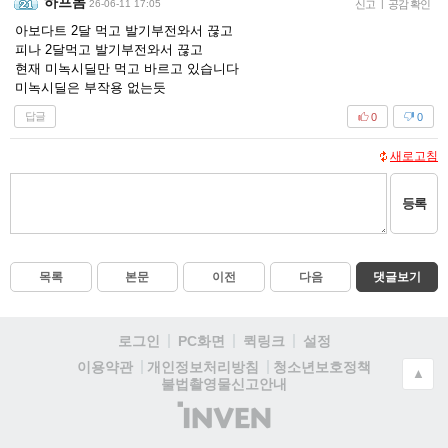
하프돔
26-06-11 17:05
신고
|
공감 확인
아보다트 2달 먹고 발기부전와서 끊고
피나 2달먹고 발기부전와서 끊고
현재 미녹시딜만 먹고 바르고 있습니다
미녹시딜은 부작용 없는듯
답글
0
0
새로고침
등록
목록
본문
이전
다음
댓글보기
로그인
PC화면
퀵링크
설정
청소년보호정책
이용약관
개인정보처리방침
▲
불법촬영물신고안내
(주)
인