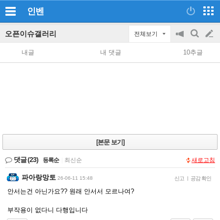
인벤
오픈이슈갤러리
전체보기
공
검
글
지
색
내글
내 댓글
10추글
on/off
쓰
기
[본문 보기]
댓글
(23)
등록순
|
최신순
새로고침
파아랑망토
26-06-11 15:48
신고
|
공감 확인
안서는건 아닌가요?? 원래 안서서 모르나여?
부작용이 없다니 다행입니다