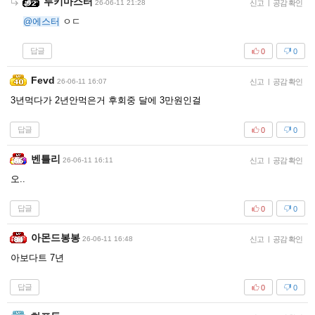
루키마스터
26-06-11 21:28
신고
|
공감 확인
@에스터
ㅇㄷ
답글
0
0
Fevd
26-06-11 16:07
신고
|
공감 확인
3년먹다가 2년안먹은거 후회중 달에 3만원인걸
답글
0
0
벤틀리
26-06-11 16:11
신고
|
공감 확인
오..
답글
0
0
아몬드봉봉
26-06-11 16:48
신고
|
공감 확인
아보다트 7년
답글
0
0