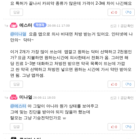
요 특허가 끝나서 카피약 종류가 많은데 가격이 2-3배 차이 나긴해요
답글
0
0
에스터
26-06-11 17:09
신고
|
공감 확인
@미나얼
요즘 앱으로 의사 비대면 처방 받는거 있어요. 인터넷에 나
만의~ 닥터~
이거 2개가 가장 많이 쓰는데 앱깔고 원하는 닥터 선택하고 2천원인
가? 요금 지불하면 원하는시간에 의사한테서 전화가 옴. 그러면 해
당 진료 1~3분 대화하고 처방전 받으면 약국 목록이 뜨는데 가깝
고 싼 약국 선택하고 처방전 넣으면 원하는 시간에 가서 약만 받아오
면 됨. 그냥 앱까셈.
답글
0
0
미나얼
26-06-11 18:03
신고
|
공감 확인
@에스터
아 그말이 아니라 뭔가 상태를 보여주고
그에 맞는 진단을 받아야 되지 않을까 했는데
탈모는 그냥 기승전약인가요 ㅠ
답글
0
0