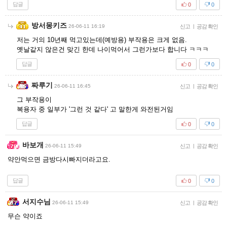
답글
0
0
방서몽키즈
26-06-11 16:19
신고
|
공감 확인
저는 거의 10년째 먹고있는데(예방용) 부작용은 크게 없음.
옛날같지 않은건 맞긴 한데 나이먹어서 그런가보다 합니다 ㅋㅋㅋ
답글
0
0
짜루기
26-06-11 16:45
신고
|
공감 확인
그 부작용이
복용자 중 일부가 '그런 것 같다' 고 말한게 와전된거임
답글
0
0
바보개
26-06-11 15:49
신고
|
공감 확인
약안먹으면 금방다시빠지더라고요.
답글
0
0
서지수님
26-06-11 15:49
신고
|
공감 확인
무슨 약이죠