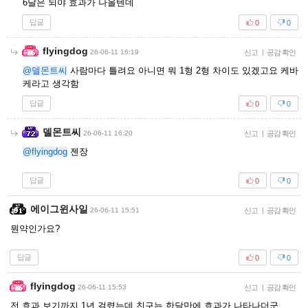
6달은 되야 효과가 나올텐데
답글
0
0
flyingdog
26-06-11 16:19
신고
|
공감 확인
@델몬트씨
사람마다 틀려요 아니면 뭐 1형 2형 차이도 있겠고요 케바
케라고 생각함
답글
0
0
델몬트씨
26-06-11 16:20
신고
|
공감 확인
@flyingdog
젠장
답글
0
0
에이그윈사일
26-06-11 15:51
신고
|
공감 확인
뭔약인가요?
답글
0
0
flyingdog
26-06-11 15:53
신고
|
공감 확인
전 효과 보기까지 1년 걸렸는데 친구는 한달만에 효과가 나타나더군