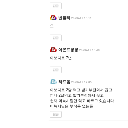
답글
벤틀리
26-06-11 16:11
오..
답글
아몬드봉봉
26-06-11 16:48
아보다트 7년
답글
하프돔
26-06-11 17:05
아보다트 2달 먹고 발기부전와서 끊고
피나 2달먹고 발기부전와서 끊고
현재 미녹시딜만 먹고 바르고 있습니다
미녹시딜은 부작용 없는듯
답글