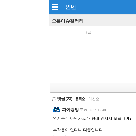
인벤
오픈이슈갤러리
내글
댓글
(23)
등록순
|
최신순
파아랑망토
26-06-11 15:48
안서는건 아닌가요?? 원래 안서서 모르나여?
부작용이 없다니 다행입니다