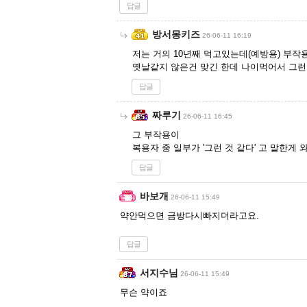
답글
방서몽키즈
26-06-11 16:19
저는 거의 10년째 먹고있는데(예방용) 부작용
옛날같지 않은건 맞긴 한데 나이먹어서 그
답글
짜루기
26-06-11 16:45
그 부작용이
복용자 중 일부가 '그런 것 같다' 고 말한게
답글
바보개
26-06-11 15:49
약안먹으면 금방다시빠지더라고요.
답글
서지수님
26-06-11 15:49
무슨 약이죠