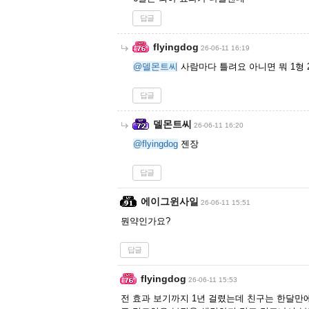
답글
flyingdog
26-06-11 16:19
@델몬트씨
사람마다 틀려요 아니면 뭐 1형
답글
델몬트씨
26-06-11 16:20
@flyingdog
젠장
답글
에이그윈사일
26-06-11 15:51
뭔약인가요?
답글
flyingdog
26-06-11 15:53
전 효과 보기까지 1년 걸렸는데 친구는 한달