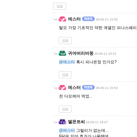
답글
에스터
26-06-11 15:50
탈모 가장 기초적인 약한 계열인 피나스페리
답글
귀여버리바둥
26-06-11 15:51
@에스터
혹시 피나온정 인가요?
답글
에스터
26-06-11 15:53
전 다모케어 먹었..
답글
델몬트씨
26-06-11 16:07
@에스터
그럴리가 없는데...
6달은 되야 효과가 나올텐데