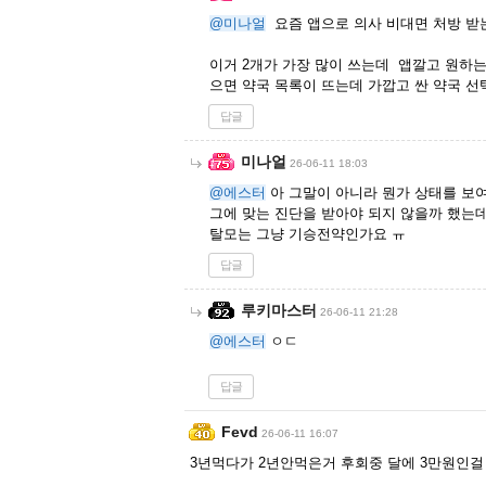
@미나얼
요즘 앱으로 의사 비대면 처방 받
이거 2개가 가장 많이 쓰는데 앱깔고 원하는
으면 약국 목록이 뜨는데 가깝고 싼 약국 선
답글
미나얼
26-06-11 18:03
@에스터
아 그말이 아니라 뭔가 상태를 보
그에 맞는 진단을 받아야 되지 않을까 했는
탈모는 그냥 기승전약인가요 ㅠ
답글
루키마스터
26-06-11 21:28
@에스터
ㅇㄷ
답글
Fevd
26-06-11 16:07
3년먹다가 2년안먹은거 후회중 달에 3만원인걸