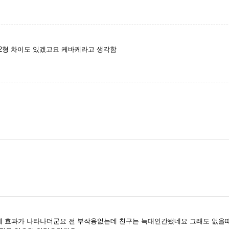
 2형 차이도 있겠고요 케바케라고 생각함
만에 효과가 나타나더군요 전 부작용없는데 친구는 늑대인간됐네요 그래도 없을