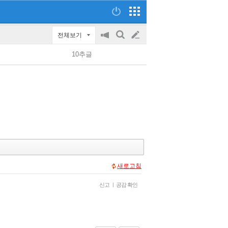
전체보기
공
검
글
지
색
10추글
on/off
쓰
기
새로고침
신고
|
공감 확인