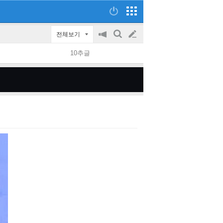
전체보기
공
검
글
지
색
10추글
on/off
쓰
기