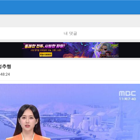
내 댓글
성추행
:48:24