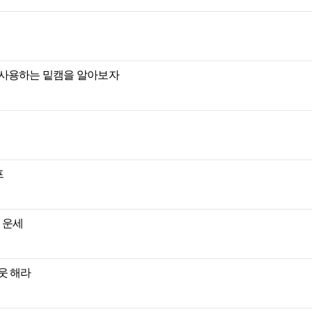
 사용하는 밑캠을 알아보자
프
별 운세
웃 해라