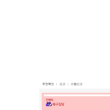
추천확인
신고
스팸신고
인벤러
왜구김당