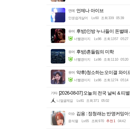
언제나 아이브
연예
인생쉽게살어
Lv.60
조회 339
05:39
후방)인방 누나들이 돈벌때
유머
너빨갱이지
Lv.86
조회 1357
05:27
후방)흔들림의 미학
유머
너빨갱이지
Lv.86
조회 1110
05:20
약후)청소하는오이갤 와이
유머
너빨갱이지
Lv.86
조회 1274
05:14
[2026-08-07] 오늘의 전국 날씨 & 띠
기타
니얼굴제길
Lv.81
조회 371
05:02
김용 : 정청래는 반명커밍아
이슈
윤석렬
Lv.65
조회 970
추천 1
04:42