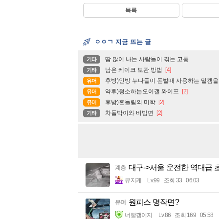
목록
ㅇㅇㄱ 지금 뜨는 글
땀 많이 나는 사람들이 겪는 고통
기타
남은 케이크 보관 방법
[4]
기타
후방)인방 누나들이 돈벌때 사용하는 밑캠을
유머
약후)청소하는오이갤 와이프
[2]
유머
후방)흔들림의 미학
[2]
유머
차돌박이와 비빔면
[2]
기타
대구->서울 운전한 역대급 
계층
뮤지케
Lv.99
조회 33
06:03
원피스 명작면?
유머
너빨갱이지
Lv.86
조회 169
05:58