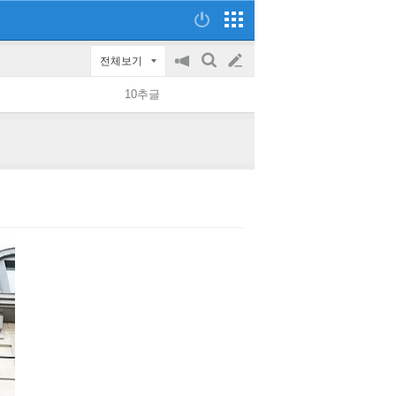
전체보기
공
검
글
지
색
10추글
on/off
쓰
기