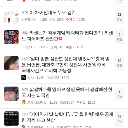
이 차이인데도 무료 감?
유머
13
댓글
하루5프로
Lv.50
조회 1878
추천 1
12:28
리센느가 격투게임 캐릭터가 된다면?｜리센
계층
2
느 파이터즈 완전판
댓글
아이스티이
Lv.32
조회 612
추천 2
12:26
“설마 일본 심판도 성접대 받았나?” 충격 받
이슈
10
은 日언론, 대한축구협회 성접대 사건에 주목…
댓글
국제사건으로 비화 가능성
입사
Lv.94
조회 968
12:26
깝깝하다를 영어로 설명 못해서 깝깝해진 한
유머
8
국 사는 외국인
댓글
도로시스타일
Lv.83
조회 1617
추천 1
12:23
“기아차가 날 살렸다”…‘굿 윌 헌팅’ 배우 공개
기타
12
한 끔찍 사고 현장
댓글
제르만크록
Lv.81
조회 2022
추천 2
12:20