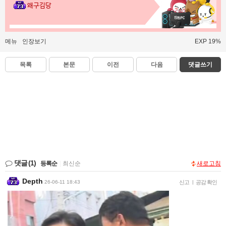
왜구김당
메뉴
인장보기
EXP 19%
목록
본문
이전
다음
댓글쓰기
댓글
(1)
등록순
|
최신순
새로고침
Depth
26-06-11 18:43
신고
|
공감 확인