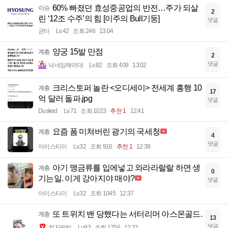
60% 빠졌던 효성중공업의 반전…주가 되살
이슈
2
린 ‘12조 수주’의 힘 [이주의 Bull기둥]
댓글
균터
Lv.42
조회 246
13:04
양궁 15발 만점
계층
2
댓글
닉네임해야대
Lv.82
조회 409
13:02
크리스토퍼 놀란 <오디세이> 전세계 흥행 10
계층
17
억 달러 돌파.jpg
댓글
Dusked
Lv.71
조회 1023
추천 1
12:41
요즘 폼 미쳐버린 광기의 국세청
계층
4
댓글
아이스티이
Lv.32
조회 916
추천 1
12:39
아기 맹금류를 입에넣고 와라라랄랄 하면 생
계층
0
기는일. 이게 강아지야 매야?
댓글
아이스티이
Lv.32
조회 1045
12:37
또 트위치 밴 당했다는 서터리머 아스몬골드.
계층
13
댓글
전자팔찌
Lv.93
조회 1756
12:32