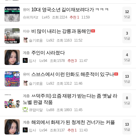
10대 영국소년 길이재보려다가 ㅋㅋㅋ
유머
12
댓글
슈퍼차지z
Lv.45
조회 2224
추천 1
11:59
비 많이 내리는 강릉과 동해안
이슈
3
댓글
슬기로움
Lv.92
조회 1163
11:52
주인이 사라졌다
계층
4
댓글
입사
Lv.94
조회 1578
추천 3
11:47
스브스에서 이런 만화도 해준적이 있구나
유머
13
댓글
슬기로움
Lv.92
조회 1312
11:46
ㅆ덕주의) 요즘 재평가 받는다는 좀 옛날 라
계층
8
노벨 완결 작품
댓글
큐땁이알
Lv.88
조회 1893
11:45
해외에서 화제가 된 청계천 건너가는 커플
계층
13
댓글
입사
Lv.94
조회 3137
추천 1
11:43