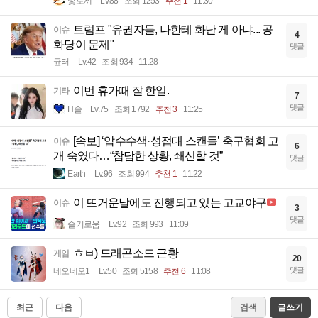
빛로제
Lv.88
조회 1253
추천 1
11:30
트럼프 "유권자들, 나한테 화난 게 아냐... 공
이슈
4
화당이 문제"
댓글
균터
Lv.42
조회 934
11:28
이번 휴가때 잘 한일.
기타
7
댓글
H솔
Lv.75
조회 1792
추천 3
11:25
[속보] ‘압수수색·성접대 스캔들’ 축구협회 고
이슈
6
개 숙였다…“참담한 상황, 쇄신할 것”
댓글
Earth
Lv.96
조회 994
추천 1
11:22
이 뜨거운날에도 진행되고 있는 고교야구
이슈
3
댓글
슬기로움
Lv.92
조회 993
11:09
ㅎㅂ) 드래곤소드 근황
게임
20
댓글
네오네오1
Lv.50
조회 5158
추천 6
11:08
최근
다음
검색
글쓰기