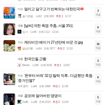
얼리고 달구고가 반복되는 대한민국
이슈
3
댓글
슬기로움
Lv.92
조회 828
추천 1
12:17
[날씨] 극한 폭염 주춤, 서울 35도
계층
6
댓글
입사
Lv.94
조회 1111
12:16
캐리비안 베이가 27년만에 바꾼 것.jpg
지식
16
댓글
달섭지롱
Lv.94
조회 2977
추천 2
12:10
한국인들 근황
계층
2
댓글
Blume
Lv.86
조회 2045
추천 1
12:05
'폰부터 바꿔' 32강 탈락 직후.. 다급했던 축협
이슈
6
'증거인멸?'
댓글
작두콩차
Lv.84
조회 1660
추천 1
11:59
공포에 얼어버린 댕댕이
계층
5
댓글
Earth
Lv.96
조회 1515
추천 2
11:59