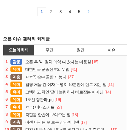
1
2
3
4
5
오픈 이슈 갤러리 화제글
오늘의 화제
주간
월간
이슈
1
감동
[15]
오픈 후 3개월치 예약 다 찼다는 미용실
2
유머
[41]
대한민국 군종신부의 위엄
3
계층
[37]
ㅇㅎ?) 순수 골반 재능녀.
4
유머
[11]
캠핑 처음 간 여자 두명이 10분만에 텐트 치는 법
5
유머
[14]
고백하고 차인 딸이 불평하자 바로잡는 어머님
6
유머
[19]
1호선 장판파.jpg
7
유머
[27]
ㅎㅂ) 미니스커트
8
유머
[15]
축협을 한번에 보여주는 짤
9
계층
[17]
이젠 다시는 못 보는 삼파이더맨
10
계층
[17]
단지 내 방송 아나운서를 바꾸고 나서 집중도가 확 올라갔다는 한 아파트의 안내방송