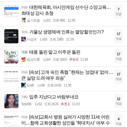
대한체육회, 아시안게임 선수단 소양교육…
이슈
7
최태성 강사 초청
댓글
슬기로움
Lv.92
조회 960
11:40
거울상 생명체에 인류는 멸망할것인가?
지식
17
댓글
마검귀
Lv.83
조회 1985
11:39
태풍 돌핀 말고 이주은 돌핀
계층
17
댓글
달섭지롱
Lv.94
조회 3400
추천 6
11:36
[속보] 고개 숙인 축협 "현재는 '성접대' 없어…
이슈
17
큰 실망 드려 매우 죄송"
댓글
Earth
Lv.96
조회 1426
11:36
입추 지났다고 바람부네요
기타
12
댓글
Type98
Lv.52
조회 1626
추천 1
11:33
[속보]교회서 병원 실려가 사망한 11세 어린
이슈
4
이…함께 교회생활한 성인들 ‘학대치사’ 여부 수
댓글