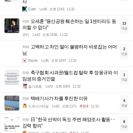
사
Earth
Lv.96
조회 1343
11:32
오세훈 “용산공원 훼손하는 일 1센티라도 동
이슈
13
의할 수 없다”
댓글
균터
Lv.42
조회 1566
11:32
고백하고 차인 딸이 불평하자 바로잡는 어머
지식
2
님
댓글
Blume
Lv.86
조회 1697
11:32
축구협회 사과문/월드컵 탈락 후 정몽규와 이
이슈
1
임생의 증거인멸
댓글
슬기로움
Lv.92
조회 1065
11:32
택배기사가 차를 후진한 이유
이슈
4
댓글
도로시스타일
Lv.83
조회 2271
추천 8
11:31
日 "한국 선박이 독도 주변 해양조사 활동‥
이슈
8
강력 항의"
댓글