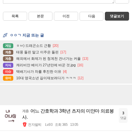
목록
본문
이전
다음
댓글보기
ㅇㅇㄱ 지금 뜨는 글
ㅎㅂ) 드래곤소드 근황
[20]
게임
태풍 돌핀 말고 이주은 돌핀
[17]
계층
해외에서 화제가 된 청계천 건너가는 커플
[13]
계층
캐리비안 베이가 27년만에 바꾼 것.jpg
[16]
지식
택배기사가 차를 후진한 이유
[4]
이슈
10대 영국소년 길이재보려다가 ㅋㅋㅋ
[12]
유머
어느 간호학과 3학년 츠자의 미얀마 의료봉
계층
3
사.
댓글
전자팔찌
Lv.93
조회 365
13:05