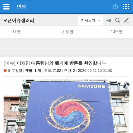
인벤
오픈이슈갤러리
전체보기
공
검
글
지
색
내글
내 댓글
10추글
on/off
쓰
기
[이슈]
이재명 대통령님의 벨기에 방문을 환영합니다
왜구김당
댓글: 1 개
조회:
7182
추천:
2
2026-06-11 15:51:53