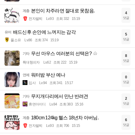
본인이 차주라면 절대로 못참음.
계층
4
댓글
전자팔찌
Lv.93
조회 332
15:19
배드신후 손안에 느껴지는 감각
유머
5
댓글
풀소유
Lv.86
조회 374
15:19
무선 마우스 여러분의 선택은?
기타
8
댓글
특대형피자
Lv.62
조회 222
15:19
워터밤 부산 예나
연예
0
댓글
입사
Lv.94
조회 341
15:17
무지개다리에서 만난 반려견
기타
2
댓글
휴면아이디
Lv.84
조회 383
15:16
180cm 124kg 헬스 18년차 아버님.
계층
6
댓글
전자팔찌
Lv.93
조회 706
15:15