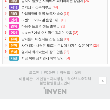
1
계층
[26]
공자도 말했던 사회에서 피해야하는 상급자
2
지식
[14]
중력댐의 건축해부도
3
계층
[23]
산업혁명때 영국 노동자 숙소
4
연예
[16]
리센느 프리티걸 음중 1위~
5
연예
[23]
다음주 놀토 리센느 출연...
6
연예
[38]
ㅇㅎㅂ? 어제 오션월드 김채연 모음
7
유머
[11]
남자들이 미친다는 스킬 모음
8
유머
[25]
차가 없는 사람은 모르는 주말에 나가기 싫은 이유
9
유머
[26]
얼마나 화가났는지 감도 안옴
10
사진
[34]
지금 북한 삼지연시 지역 날씨
로그인
PC화면
퀵링크
설정
청소년보호정책
이용약관
개인정보처리방침
▲
불법촬영물신고안내
(주)
인
벤