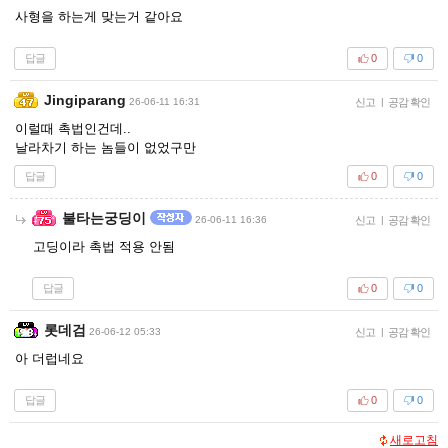
사형을 하는게 맞는거 같아요
답글
0
0
Jingiparang
26-06-11 16:31
신고
|
공감 확인
이럴때 촉법인건데..
날라차기 하는 놈들이 없었구만
답글
0
0
불타는궁딩이
26-06-11 16:36
신고
|
공감 확인
고딩이라 촉법 적용 안됨
답글
0
0
롯데검
26-06-12 05:33
신고
|
공감 확인
아 더럽네요
답글
0
0
새로고침