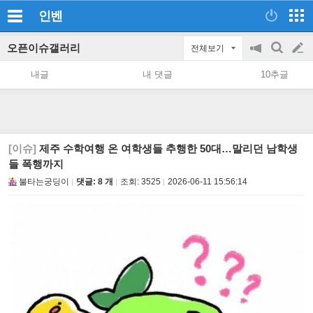
인벤
오픈이슈갤러리
전체보기
공
검
글
지
색
내글
내 댓글
10추글
on/off
쓰
기
[이슈]
제주 수학여행 온 여학생들 추행한 50대…말리던 남학생
들 폭행까지
불타는궁딩이
댓글: 8 개
조회:
3525
2026-06-11 15:56:14