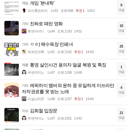
게임 '분내학'
게임
9
댓글
파이혹은파어
Lv.91
조회 968
추천 1
14:52
진짜로 때린 영화
기타
10
댓글
휴면아이디
Lv.84
조회 1183
14:52
ㅇㅎ) 해수욕장 민폐녀
기타
25
댓글
제르만크록
Lv.81
조회 2162
추천 1
14:49
통영 살인사건 용의자 얼굴 복원 및 특징
계층
1
댓글
부엔까미노
Lv.87
조회 1268
14:48
에픽하이 멤버와 윤하 중 유일하게 미쓰라만
기타
4
저작권료를 못 받는 노래
댓글
사실난라쿤
Lv.89
조회 1287
추천 1
14:46
김희철 입장문
이슈
21
댓글
부엔까미노
Lv.87
조회 2301
14:42