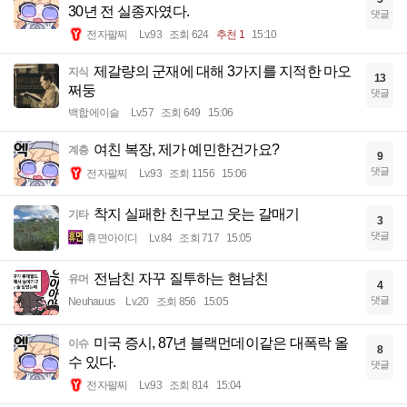
30년 전 실종자였다.
댓글
전자팔찌
Lv.93
조회 624
추천 1
15:10
제갈량의 군재에 대해 3가지를 지적한 마오
지식
13
쩌둥
댓글
백합에이슬
Lv.57
조회 649
15:06
여친 복장, 제가 예민한건가요?
계층
9
댓글
전자팔찌
Lv.93
조회 1156
15:06
착지 실패한 친구보고 웃는 갈매기
기타
3
댓글
휴면아이디
Lv.84
조회 717
15:05
전남친 자꾸 질투하는 현남친
유머
4
댓글
Neuhauus
Lv.20
조회 856
15:05
미국 증시, 87년 블랙먼데이같은 대폭락 올
이슈
8
수 있다.
댓글
전자팔찌
Lv.93
조회 814
15:04