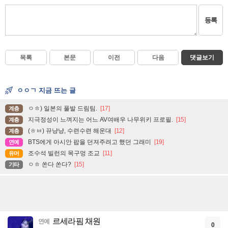
등록
목록
본문
이전
다음
댓글보기
ㅇㅇㄱ 지금 뜨는 글
ㅇㅎ) 일본의 풀발 드림팀.
[17]
계층
지극정성이 느껴지는 어느 AV여배우 나무위키 프로필.
[15]
계층
(ㅎㅂ) 뀨냥냥, 수련수련 해운대
[12]
계층
BTS에게 아시안 팝을 던져주려고 했던 그래미
[19]
연예
조수석 빌런의 목구멍 조교
[11]
유머
ㅇㅎ 쏜다 쏜다?
[15]
기타
르세라핌 채원
연예
0