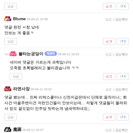
답글
0
0
Blume
26-06-11 15:59
신고
|
공감 확인
댓글 완전 ㅆ창 났네
안보는 게 좋음ㅋ
답글
0
0
불타는궁딩이
26-06-11 16:03
신고
|
공감 확인
네이버 댓글은 거르는게 과학입니다
오죽함 초록벌레라고 불리겠습니까 ㅋㅋ
답글
2
0
라면사장
26-06-11 16:01
신고
|
공감 확인
댓글 봤는데 .. 진짜 리박스쿨이나 신천지같은데서 단체로 움직이나;; 회
사건 마을주변이건 저런인간들이 안보이는데... 저렇게 댓글들이 몰려와
서 믿도 끝도없이 민주당 탓하는게 냄새역하네요;;
답글
0
0
魔羅
26-06-11 16:27
신고
|
공감 확인