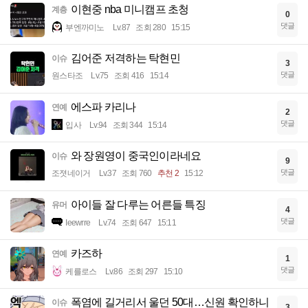
이현중 nba 미니캠프 초청
계층
0
댓글
부엔까미노
Lv.87
조회 280
15:15
김어준 저격하는 탁현민
이슈
3
댓글
원스타조
Lv.75
조회 416
15:14
에스파 카리나
연예
2
댓글
입사
Lv.94
조회 344
15:14
와 장원영이 중국인이라네요
이슈
9
댓글
조졋네이거
Lv.37
조회 760
추천 2
15:12
아이들 잘 다루는 어른들 특징
유머
4
댓글
Ieewrre
Lv.74
조회 647
15:11
카즈하
연예
1
댓글
케를로스
Lv.86
조회 297
15:10
폭염에 길거리서 울던 50대…신원 확인하니
이슈
3