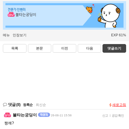
전문가 인벤러
불타는궁딩이
메뉴
인장보기
EXP 61%
목록
본문
이전
다음
댓글쓰기
댓글
(8)
등록순
|
최신순
새로고침
불타는궁딩이
26-06-11 15:56
신고
|
공감 확인
짱깨?