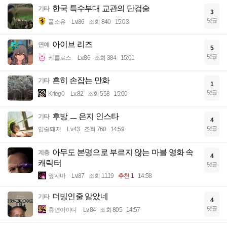
한국 특수부대 교관의 단검술
기타
3
댓글
풀소유
Lv.86
조회 840
15:03
아이브 리즈
연예
5
댓글
케를로스
Lv.86
조회 384
15:01
흔히 손잡는 만화
기타
1
댓글
Krieg0
Lv.82
조회 558
15:00
후방 ㅡ 은지 인스타
기타
4
댓글
입술돼지
Lv.43
조회 760
14:59
아무도 본명으로 부르지 않는 마블 영화 속
계층
4
캐릭터
댓글
옆사마
Lv.87
조회 1119
추천 1
14:58
더빙인줄 알았네
기타
4
댓글
휴면아이디
Lv.84
조회 805
14:57