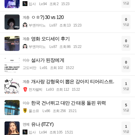
댓글
입사
Lv.94
조회 2
15:23
ㅇㅎ?) 30 vs 120
계층
0
댓글
부엔까미노
Lv.87
조회 13
15:23
영화 오디세이 후기
계층
0
댓글
부엔까미노
Lv.87
조회 86
15:22
설사가 된장에게
이슈
0
댓글
고도비만
Lv.91
조회 102
15:22
개사랑 강형욱이 뽑은 강아지 티어리스트.
계층
1
댓글
전자팔찌
Lv.93
조회 112
15:22
한국 건너뛰고 대만 간 태풍 돌핀 위력
이슈
5
댓글
풀소유
Lv.86
조회 256
15:21
유나 (ITZY)
연예
1
댓글
입사
Lv.94
조회 105
15:21