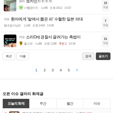
보카인ㄷㄷㄷㄷ
유머
13
댓글
너빨갱이지
Lv.86
조회 1812
14:37
환자에게 ‘말에서 뽑은 피’ 수혈한 일본 의대
이슈
7
댓글
썸네일사냥꾼
Lv.86
조회 1464
14:36
소리On) 경찰서 끌려가는 촉법이
이슈
11
댓글
풀소유
Lv.86
조회 1198
추천 1
14:34
최근
다음
검색
글쓰기
1
2
3
4
5
오픈 이슈 갤러리 화제글
오늘의 화제
주간
월간
이슈