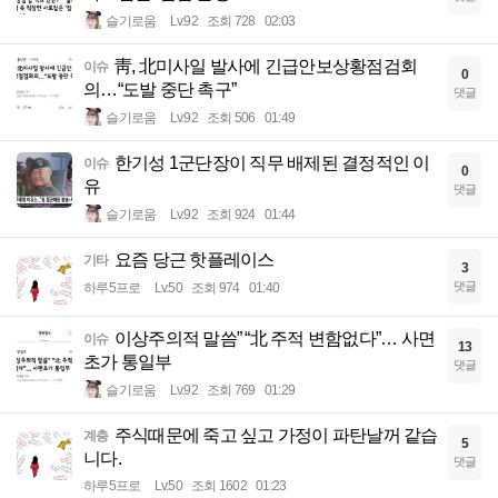
슬기로움
Lv.92
조회 728
02:03
靑, 北미사일 발사에 긴급안보상황점검회
이슈
0
의…“도발 중단 촉구”
댓글
슬기로움
Lv.92
조회 506
01:49
한기성 1군단장이 직무 배제된 결정적인 이
이슈
0
유
댓글
슬기로움
Lv.92
조회 924
01:44
요즘 당근 핫플레이스
기타
3
댓글
하루5프로
Lv.50
조회 974
01:40
이상주의적 말씀” “北 주적 변함없다”… 사면
이슈
13
초가 통일부
댓글
슬기로움
Lv.92
조회 769
01:29
주식때문에 죽고 싶고 가정이 파탄날꺼 같습
계층
5
니다.
댓글
하루5프로
Lv.50
조회 1602
01:23