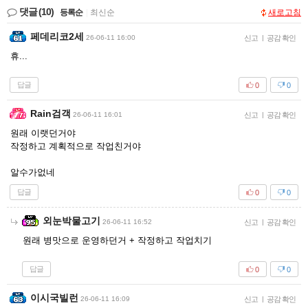
댓글
(10)
등록순
|
최신순
새로고침
페데리코2세
26-06-11 16:00
신고
|
공감 확인
휴...
답글
0
0
Rain검객
26-06-11 16:01
신고
|
공감 확인
원래 이랫던거야
작정하고 계획적으로 작업친거야
알수가없네
답글
0
0
외눈박물고기
26-06-11 16:52
신고
|
공감 확인
원래 병맛으로 운영하던거 + 작정하고 작업치기
답글
0
0
이시국빌런
26-06-11 16:09
신고
|
공감 확인