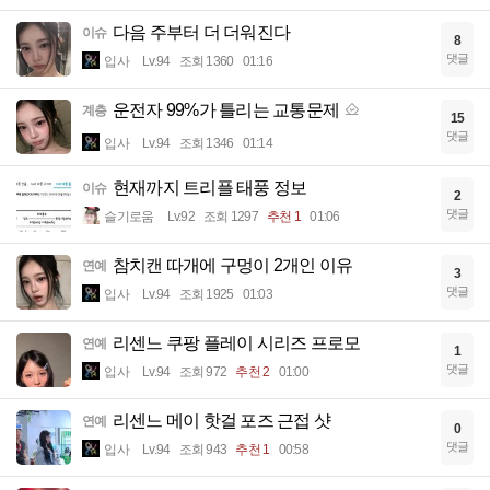
다음 주부터 더 더워진다
이슈
8
댓글
입사
Lv.94
조회 1360
01:16
운전자 99%가 틀리는 교통문제
계층
15
댓글
입사
Lv.94
조회 1346
01:14
현재까지 트리플 태풍 정보
이슈
2
댓글
슬기로움
Lv.92
조회 1297
추천 1
01:06
참치캔 따개에 구멍이 2개인 이유
연예
3
댓글
입사
Lv.94
조회 1925
01:03
리센느 쿠팡 플레이 시리즈 프로모
연예
1
댓글
입사
Lv.94
조회 972
추천 2
01:00
리센느 메이 핫걸 포즈 근접 샷
연예
0
댓글
입사
Lv.94
조회 943
추천 1
00:58