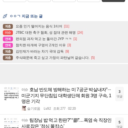
ㅇㅇㄱ 지금 뜨는 글
요즘 인기 떨어지는 음식 1티어
[11]
계층
JTBC 대한 축구 협회, 성 접대 관련 해명
[24]
이슈
편의점 과자 먹고 눈 돌아간 JYP ㅋㅋ
[1]
연예
참치캔 따개에 구멍이 2개인 이유
[3]
연예
김민재가 바라는 차기 국대 감독
[9]
계층
주식때문에 죽고 싶고 가정이 파탄날꺼 같습니다.
[5]
계층
호남 반도체 방해하는 미 7공군 박살내자”···
이슈
3
미군기지 무단침입 대학생단체 회원 3명 구속, 1
댓글
명은 기각
슬기로움
Lv.92
조회 277
02:20
팀장님 밥 먹고 한판?” “콜!”…폭염 속 직장인
이슈
5
사로잡은 ‘점심 몰캉스’
댓글