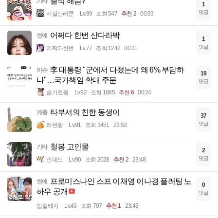
출석 해슴?
기타
1
댓글
사실난라쿤
Lv.89
조회 547
추천 2
00:33
어쩌다 한번 산다라박
연예
1
댓글
어쩌다한번
Lv.77
조회 1242
00:31
李 대통령 "군에서 다쳤는데 왜 6% 부담하
이슈
19
나"…국가책임 확대 주문
댓글
슬기로움
Lv.92
조회 1885
추천 6
00:24
타부서의 친한 동생이
계층
37
댓글
쾌변왕
Lv.91
조회 3451
23:53
철봉 고인물
기타
2
댓글
언데드
Lv.90
조회 2028
추천 2
23:48
프로미스나인 스프 이채영 이나경 플러팅 노
연예
0
하우 공개
댓글
입술돼지
Lv.43
조회 707
추천 1
23:43