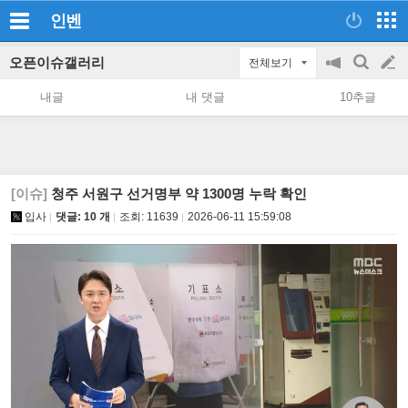
인벤
오픈이슈갤러리
전체보기
공
검
글
지
색
내글
내 댓글
10추글
on/off
쓰
기
[이슈]
청주 서원구 선거명부 약 1300명 누락 확인
입사
댓글: 10 개
조회:
11639
2026-06-11 15:59:08