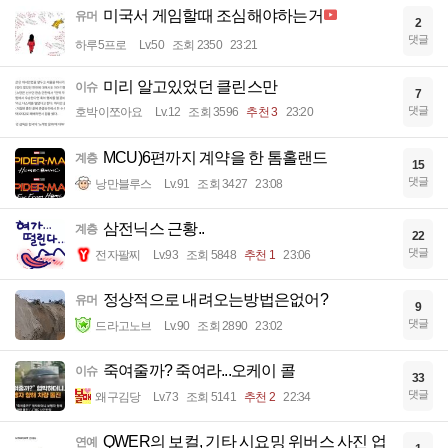
미국서 게임할때 조심해야하는거
유머
2
댓글
하루5프로
Lv.50
조회 2350
23:21
미리 알고있었던 클린스만
이슈
7
댓글
호박이쪼아요
Lv.12
조회 3596
추천 3
23:20
MCU)6편까지 계약을 한 톰홀랜드
계층
15
댓글
낭만블루스
Lv.91
조회 3427
23:08
삼전닉스 근황..
계층
22
댓글
전자팔찌
Lv.93
조회 5848
추천 1
23:06
정상적으로 내려오는방법은없어?
유머
9
댓글
드라고노브
Lv.90
조회 2890
23:02
죽여줄까? 죽여라...오케이 콜
이슈
33
댓글
왜구김당
Lv.73
조회 5141
추천 2
22:34
QWER의 보컬, 기타 시요밍 위버스 사진 업
연예