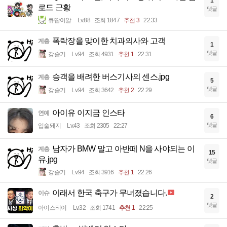
1
로드 근황
댓글
큐땁이알
Lv.88
조회 1847
추천 3
22:33
폭락장을 맞이한 치과의사와 고객
계층
1
댓글
강슬기
Lv.94
조회 4931
추천 1
22:31
승객을 배려한 버스기사의 센스.jpg
계층
5
댓글
강슬기
Lv.94
조회 3642
추천 2
22:29
아이유 이지금 인스타
연예
6
댓글
입술돼지
Lv.43
조회 2305
22:27
남자가 BMW 말고 아반떼 N을 사야되는 이
계층
15
유.jpg
댓글
강슬기
Lv.94
조회 3916
추천 1
22:26
이래서 한국 축구가 무너졌습니다.
이슈
2
댓글
아이스티이
Lv.32
조회 1741
추천 1
22:25