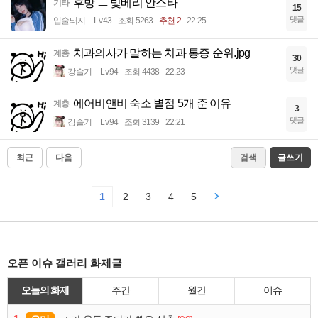
후방 ㅡ 빛베리 안스타
기타
15
댓글
입술돼지
Lv.43
조회 5263
추천 2
22:25
치과의사가 말하는 치과 통증 순위.jpg
계층
30
댓글
강슬기
Lv.94
조회 4438
22:23
에어비앤비 숙소 별점 5개 준 이유
계층
3
댓글
강슬기
Lv.94
조회 3139
22:21
최근
다음
검색
글쓰기
1
2
3
4
5
오픈 이슈 갤러리 화제글
오늘의 화제
주간
월간
이슈