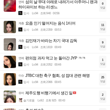
섬의 날 무대 아래로 내려가서 아주머니 팬과
연예
0
하이파이브 하는 리센느
댓글
입사
Lv.94
조회 940
00:56
요즘 인기 떨어지는 음식 1티어
계층
11
댓글
입사
Lv.94
조회 2359
00:53
김민재가 바라는 차기 국대 감독
계층
9
댓글
입사
Lv.94
조회 1819
00:49
편의점 과자 먹고 눈 돌아간 JYP ㅋㅋ
연예
1
댓글
입사
Lv.94
조회 2052
00:46
JTBC 대한 축구 협회, 성 접대 관련 해명
이슈
25
댓글
입사
Lv.94
조회 2066
00:45
제주도행 비행기에서 생긴 일
유머
2
댓글
슬기로움
Lv.92
조회 925
00:43