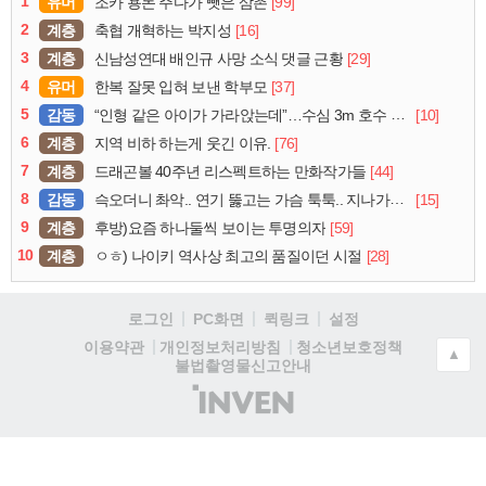
1
유머
[99]
조카 용돈 주다가 뺏은 삼촌
2
계층
[16]
축협 개혁하는 박지성
3
계층
[29]
신남성연대 배인규 사망 소식 댓글 근황
4
유머
[37]
한복 잘못 입혀 보낸 학부모
5
감동
[10]
“인형 같은 아이가 가라앉는데”…수심 3m 호수 뛰어든 60대 의인
6
계층
[76]
지역 비하 하는게 웃긴 이유.
7
계층
[44]
드래곤볼 40주년 리스펙트하는 만화작가들
8
감동
[15]
슥오더니 촤악.. 연기 뚫고는 가슴 툭툭.. 지나가던 아재의 정체
9
계층
[59]
후방)요즘 하나둘씩 보이는 투명의자
10
계층
[28]
ㅇㅎ) 나이키 역사상 최고의 품질이던 시절
로그인
PC화면
퀵링크
설정
청소년보호정책
이용약관
개인정보처리방침
▲
불법촬영물신고안내
(주)
인
벤