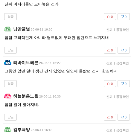
진짜 머저리들만 모아놓은 건가
답글
0
0
낭만꿀벌
26-06-11 16:20
신고
|
공감 확인
점점 고의적인게 아니라 답도없이 부패한 집단으로 느껴지내
답글
0
0
리바이브헤븐
26-06-11 16:27
신고
|
공감 확인
그동안 없던 일이 생긴 건지 있었던 일인데 몰랐던 건지 한심하네
답글
0
0
하늘붉은노을
26-06-11 16:30
신고
|
공감 확인
점점 일이 많아지네.
답글
0
0
검후곽양
26-06-11 16:43
신고
|
공감 확인