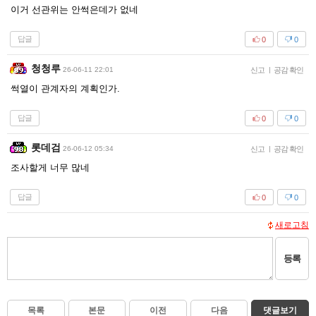
이거 선관위는 안썩은데가 없네
답글
0
0
청청루
26-06-11 22:01
신고
|
공감 확인
썩열이 관계자의 계획인가.
답글
0
0
롯데검
26-06-12 05:34
신고
|
공감 확인
조사할게 너무 많네
답글
0
0
새로고침
등록
목록
본문
이전
다음
댓글보기