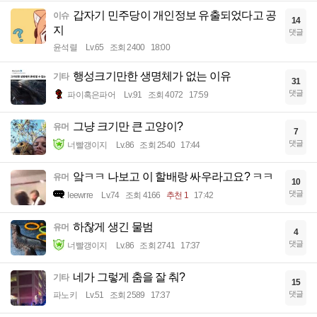
갑자기 민주당이 개인정보 유출되었다고 공
이슈
14
지
댓글
윤석렬
Lv.65
조회 2400
18:00
행성크기만한 생명체가 없는 이유
기타
31
댓글
파이혹은파어
Lv.91
조회 4072
17:59
그냥 크기만 큰 고양이?
유머
7
댓글
너빨갱이지
Lv.86
조회 2540
17:44
앜ㅋㅋ 나보고 이 할배랑 싸우라고요? ㅋㅋ
유머
10
댓글
Ieewrre
Lv.74
조회 4166
추천 1
17:42
하찮게 생긴 물범
유머
4
댓글
너빨갱이지
Lv.86
조회 2741
17:37
네가 그렇게 춤을 잘 춰?
기타
15
댓글
파노키
Lv.51
조회 2589
17:37