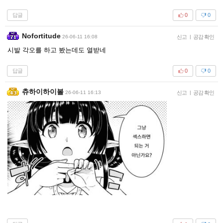
답글
0
0
Nofortitude
26-06-11 16:08
신고
|
공감 확인
시발 각오를 하고 봤는데도 열받네
답글
0
0
츄하이하이볼
26-06-11 16:13
신고
|
공감 확인