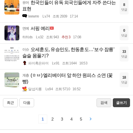
한국인들이 유독 외국인들에게 자주 쓴다는
유머
8
표현
댓글
Ieewrre
Lv.74
조회 2939
17:14
서핑 예리
연예
0
댓글
하하ds
Lv.32
조회 943
추천 3
17:08
오세훈도, 유승민도, 한동훈도…‘보수 잠룡’
이슈
33
슬슬 몸풀기?
댓글
파이혹은파어
Lv.91
조회 1644
16:53
(ㅎㅂ) 엘리베이터 앞 하얀 원피스 소연 (꽃
계층
18
빵)
댓글
달섭지롱
Lv.94
조회 5710
16:52
최근
다음
검색
글쓰기
1
2
3
4
5