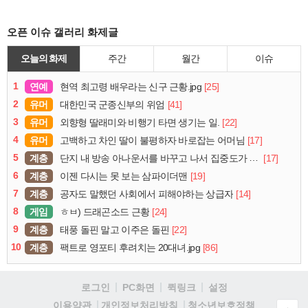
오픈 이슈 갤러리 화제글
오늘의 화제
주간
월간
이슈
1
연예
[25]
현역 최고령 배우라는 신구 근황.jpg
2
유머
[41]
대한민국 군종신부의 위엄
3
유머
[22]
외향형 딸래미와 비행기 타면 생기는 일.
4
유머
[17]
고백하고 차인 딸이 불평하자 바로잡는 어머님
5
계층
[17]
단지 내 방송 아나운서를 바꾸고 나서 집중도가 확 올라갔다는 한 아파트의 안내방송
6
계층
[19]
이젠 다시는 못 보는 삼파이더맨
7
계층
[14]
공자도 말했던 사회에서 피해야하는 상급자
8
게임
[24]
ㅎㅂ) 드래곤소드 근황
9
계층
[22]
태풍 돌핀 말고 이주은 돌핀
10
계층
[86]
팩트로 영포티 후려치는 20대녀.jpg
로그인
PC화면
퀵링크
설정
청소년보호정책
이용약관
개인정보처리방침