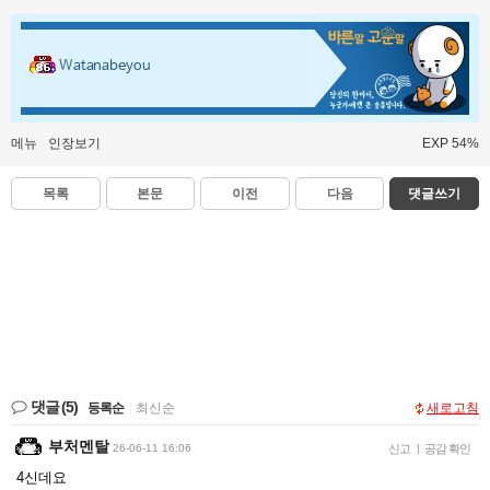
Watanabeyou
메뉴
인장보기
EXP 54%
목록
본문
이전
다음
댓글쓰기
댓글
(5)
등록순
|
최신순
새로고침
부처멘탈
26-06-11 16:06
신고
|
공감 확인
4신데요