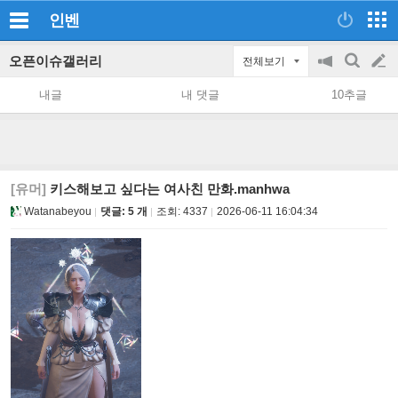
인벤
오픈이슈갤러리
전체보기
공
검
글
지
색
내글
내 댓글
10추글
on/off
쓰
기
[유머]
키스해보고 싶다는 여사친 만화.manhwa
Watanabeyou
댓글: 5 개
조회:
4337
2026-06-11 16:04:34