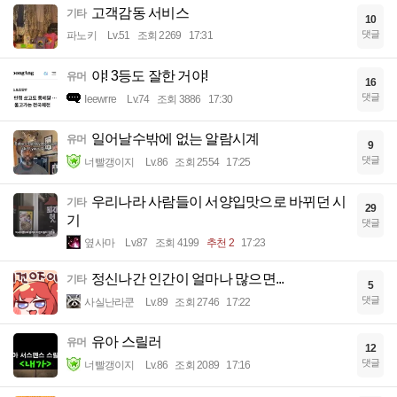
고객감동 서비스
기타
10
댓글
파노키
Lv.51
조회 2269
17:31
야! 3등도 잘한 거야!
유머
16
댓글
Ieewrre
Lv.74
조회 3886
17:30
일어날수밖에 없는 알람시계
유머
9
댓글
너빨갱이지
Lv.86
조회 2554
17:25
우리나라 사람들이 서양입맛으로 바뀌던 시
기타
29
기
댓글
옆사마
Lv.87
조회 4199
추천 2
17:23
정신나간 인간이 얼마나 많으면...
기타
5
댓글
사실난라쿤
Lv.89
조회 2746
17:22
유아 스릴러
유머
12
댓글
너빨갱이지
Lv.86
조회 2089
17:16