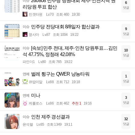
260808 민주당 당원대회 제주·인천지역 권
이슈
6
리당원 투표 합산
댓글
진겟타원
Lv.70
조회 460
19:30
민주당 전당대회 8/8일자 합산결과
이슈
9
댓글
옆사마
Lv.87
조회 1004
19:22
[속보] 민주 전대, 제주·인천 당원투표…김민
이슈
10
석 47.75%, 정청래 42.08%
댓글
파인더1
Lv.80
조회 765
19:22
벌레 튕구는 QWER 냥뇽타워
연예
1
댓글
큐땁이알
Lv.88
조회 712
19:18
미나
연예
3
댓글
케를로스
Lv.86
조회 462
추천 1
19:16
인천 제주 경선결과
이슈
32
댓글
윤석렬
Lv.65
조회 1349
19:11