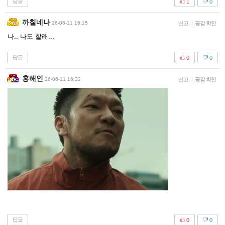
답글
1
0
까칠네나
26-06-11 16:15
신고
|
공감 확인
나.. 나도 할래...
답글
0
0
홍해인
26-06-11 16:32
신고
|
공감 확인
답글
0
0