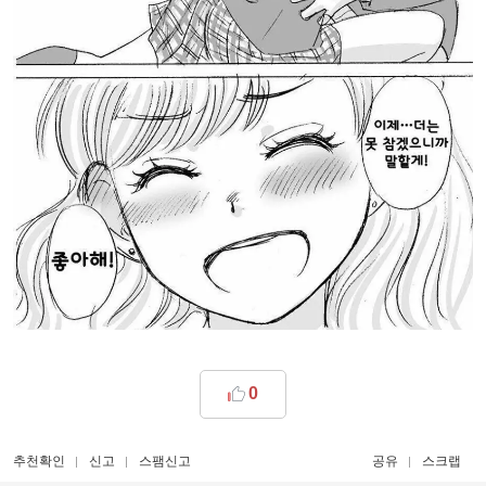
0
추천확인
신고
스팸신고
공유
스크랩