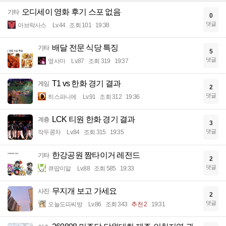
오디세이 영화 후기 스포 없음
기타
0
댓글
아브락사스
Lv.44
조회 101
19:38
배달 전문 식당 특징
기타
5
댓글
옆사마
Lv.87
조회 319
19:37
T1 vs 한화 경기 결과
게임
2
댓글
히스파니에
Lv.91
조회 312
19:36
LCK 티원 한화 경기 결과
계층
3
댓글
작두콩차
Lv.84
조회 315
19:35
한강공원 짬타이거 레전드
기타
2
댓글
큐땁이알
Lv.88
조회 585
19:33
무지개 보고 가세요
사진
2
댓글
오늘도피씨방
Lv.86
조회 343
추천 2
19:31