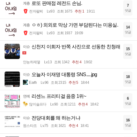
로또 판매점 레전드 손님.
계층
7
댓글
전자팔찌
Lv.93
조회 1675
추천 1
19:11
ㅇㅎ) 외외로 막상 가면 부담된다는 미용실.
계층
14
댓글
전자팔찌
Lv.93
조회 1937
19:09
신천지 이희자 반쪽 사진으로 선동한 친청래
이슈
15
댓글
안능하제옇
Lv.13
조회 1342
추천 4
19:02
오늘자 이재명 대통령 SNS.....jpg
이슈
18
댓글
Earth
Lv.96
조회 2315
추천 5
18:44
리센느 프리티걸 음중 1위~
연예
6
댓글
많이슬프다
Lv.90
조회 1211
추천 4
18:42
전당대회를 왜 하는거냐
이슈
16
댓글
원스타조
Lv.75
조회 1621
추천 4
18:41