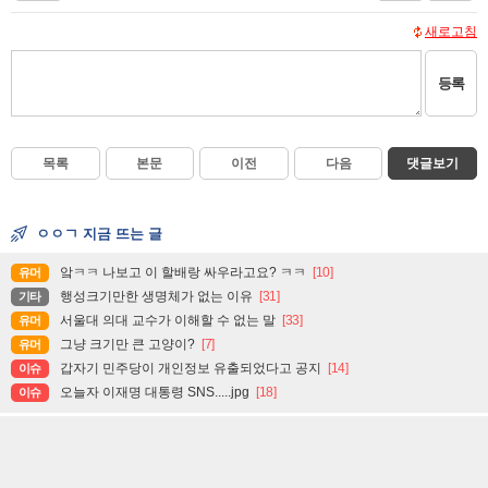
새로고침
등록
목록
본문
이전
다음
댓글보기
ㅇㅇㄱ 지금 뜨는 글
앜ㅋㅋ 나보고 이 할배랑 싸우라고요? ㅋㅋ
[10]
유머
행성크기만한 생명체가 없는 이유
[31]
기타
서울대 의대 교수가 이해할 수 없는 말
[33]
유머
그냥 크기만 큰 고양이?
[7]
유머
갑자기 민주당이 개인정보 유출되었다고 공지
[14]
이슈
오늘자 이재명 대통령 SNS.....jpg
[18]
이슈