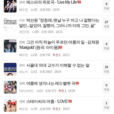
에스파의 위로곡 - 'Live My Life'
연예
0
댓글
배수민
Lv.35
조회 583
18:34
박선원 "정청래, 맨날 누구 까고 나 잘했다는
이슈
27
말만...알았어, 잘했어, 그러니까 이제 그만, 끝"
댓글
파인더1
Lv.80
조회 1624
18:21
그건 아직 하늘이 푸르던 여름의 일 - 김채원
연예
4
'Marigold' (원곡: 아이묭)
댓글
배수민
Lv.35
조회 792
추천 1
18:12
서울대 의대 교수가 이해할 수 없는 말
유머
33
댓글
파노키
Lv.51
조회 3820
18:09
여름에 생각나는 레드벨벳 곡
연예
0
댓글
아이스티이
Lv.32
조회 573
추천 1
18:05
스테이씨의 여름 - 'LOVE'
연예
1
댓글
배수민
Lv.35
조회 508
추천 1
18:00