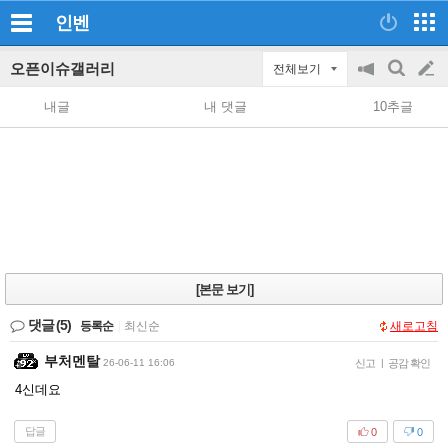
인벤
오픈이슈갤러리
전체보기
공
검
글
지
색
내글
내 댓글
10추글
on/off
쓰
기
[본문 보기]
댓글
(5)
등록순
|
최신순
새로고침
부처멘탈
26-06-11 16:06
신고
|
공감 확인
4신데요
답글
0
0