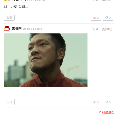
나.. 나도 할래...
답글
0
0
홍해인
26-06-11 16:32
신고
|
공감 확인
답글
0
0
새로고침