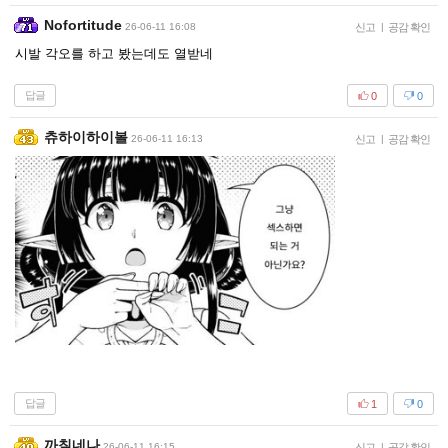
Nofortitude
26-06-11 16:08
신고
|
공감 확인
시발 각오를 하고 봤는데도 열받네
답글
0
0
츄하이하이볼
26-06-11 16:13
신고
|
공감 확인
답글
1
0
까칠네나
26-06-11 16:15
신고
|
공감 확인