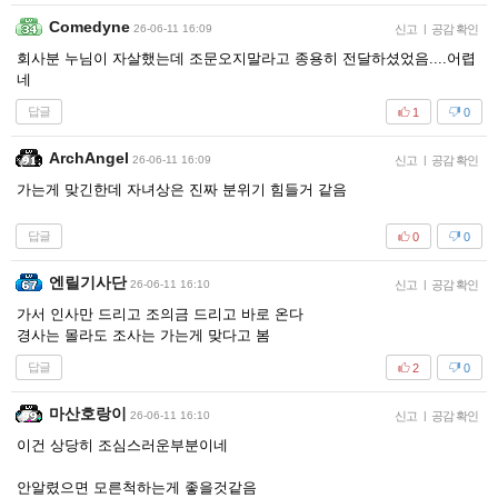
Comedyne
26-06-11 16:09
신고
|
공감 확인
회사분 누님이 자살했는데 조문오지말라고 종용히 전달하셨었음....어렵
네
답글
1
0
ArchAngel
26-06-11 16:09
신고
|
공감 확인
가는게 맞긴한데 자녀상은 진짜 분위기 힘들거 같음
답글
0
0
엔릴기사단
26-06-11 16:10
신고
|
공감 확인
가서 인사만 드리고 조의금 드리고 바로 온다
경사는 몰라도 조사는 가는게 맞다고 봄
답글
2
0
마산호랑이
26-06-11 16:10
신고
|
공감 확인
이건 상당히 조심스러운부분이네
안알렸으면 모른척하는게 좋을것같음