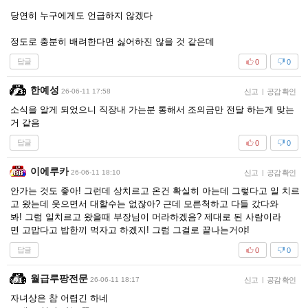
당연히 누구에게도 언급하지 않겠다
정도로 충분히 배려한다면 싫어하진 않을 것 같은데
답글
0
0
한예성
26-06-11 17:58
신고
|
공감 확인
소식을 알게 되었으니 직장내 가는분 통해서 조의금만 전달 하는게 맞는
거 같음
답글
0
0
이에루카
26-06-11 18:10
신고
|
공감 확인
안가는 것도 좋아! 그런데 상치르고 온건 확실히 아는데 그렇다고 일 치르
고 왔는데 웃으면서 대할수는 없잖아? 근데 모른척하고 다들 갔다와
봐! 그럼 일치르고 왔을때 부장님이 머라하겠음? 제대로 된 사람이라
면 고맙다고 밥한끼 먹자고 하겠지! 그럼 그걸로 끝나는거야!
답글
0
0
월급루팡전문
26-06-11 18:17
신고
|
공감 확인
자녀상은 참 어렵긴 하네