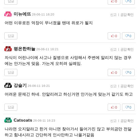
답글
0
0
미뉴에뜨
26-06-11 16:20
신고
|
공감 확인
어떤 이유로든 억장이 무너졌을 텐데 위로가 될지
답글
0
0
평온한하늘
26-06-11 16:21
신고
|
공감 확인
자식이 어린나이에 사고나 질병으로 사망해서 주변에 알리지 않는 경우
에는 안가는게 맞음. 가는게 오히려 실례임.
답글
0
0
강슬기
26-06-11 16:21
신고
|
공감 확인
어려운 문제긴 하네. 안알리려고 하신거면 안가는게 맞는거 같기도 하고
답글
0
0
Catscats
26-06-11 16:23
신고
|
공감 확인
나라면 오지말라고 한거 아니면 찾아가서 들어가진 않고 부의금만 전달
하고 힘내시라고 간단하게 인사만하고 나올거같음