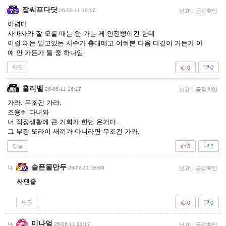
잡씨프다닷
26-06-11 16:17
신고
|
공감 확인
어렵다
사바사라 잘 모를 때는 안 가는 게 안전빵이긴 한데
이럴 때는 알고있는 사수가 총대메고 여쭤본 다음 다같이 가든가 아
예 안 가든가 둘 중 하나임
답글
0
0
홀리벨
26-06-11 16:17
신고
|
공감 확인
가라. 무조건 가라.
조용히 다녀와
너 직장생활에 큰 기회가 한번 온거다.
그 부장 또라이 새끼가 아니라면 무조건 가라.
답글
0
2
슬픈물만두
26-06-11 18:09
신고
|
공감 확인
싸팬줄
답글
0
0
미나얼
26-06-11 22:17
신고
|
공감 확인