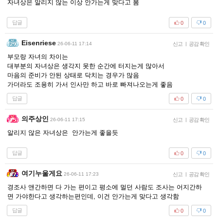
자녀상은 알리지 않는 이상 안가는게 맞다고 봄
답글
0
0
Eisenriese
26-06-11 17:14
신고
|
공감 확인
부모랑 자녀의 차이는
대부분의 자녀상은 생각지 못한 순간에 터지는게 많아서
마음의 준비가 안된 상태로 닥치는 경우가 많음
가더라도 조용히 가서 인사만 하고 바로 빠져나오는게 좋음
답글
0
0
의주상인
26-06-11 17:15
신고
|
공감 확인
알리지 않은 자녀상은 안가는게 좋을듯
답글
0
0
여기누울게요
26-06-11 17:23
신고
|
공감 확인
경조사 앤간하면 다 가는 편이고 평소에 멀던 사람도 조사는 어지간하
면 가야한다고 생각하는편인데, 이건 안가는게 맞다고 생각함
답글
0
0