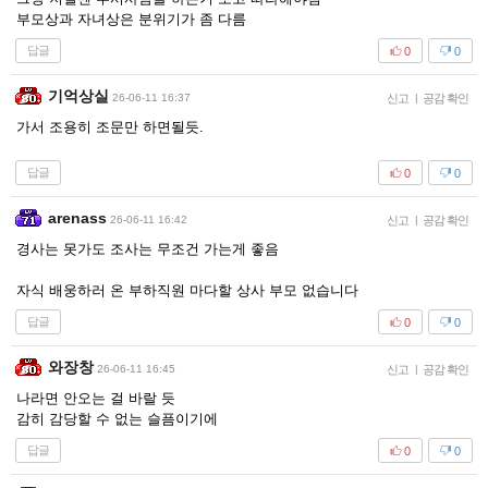
부모상과 자녀상은 분위기가 좀 다름
답글
0
0
기억상실
26-06-11 16:37
신고
|
공감 확인
가서 조용히 조문만 하면될듯.
답글
0
0
arenass
26-06-11 16:42
신고
|
공감 확인
경사는 못가도 조사는 무조건 가는게 좋음
자식 배웅하러 온 부하직원 마다할 상사 부모 없습니다
답글
0
0
와장창
26-06-11 16:45
신고
|
공감 확인
나라면 안오는 걸 바랄 듯
감히 감당할 수 없는 슬픔이기에
답글
0
0