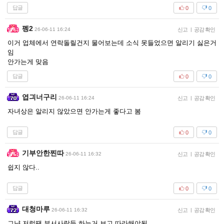
답글
0
0
펭2
26-06-11 16:24
신고
|
공감 확인
이거 업체에서 연락돌릴건지 물어보는데 소식 못들었으면 알리기 싫은거
임
안가는게 맞음
답글
0
0
엽긔너구리
26-06-11 16:24
신고
|
공감 확인
자녀상은 알리지 않았으면 안가는게 좋다고 봄
답글
0
0
기부안한찐따
26-06-11 16:32
신고
|
공감 확인
쉽지 않다..
답글
0
0
대청마루
26-06-11 16:32
신고
|
공감 확인
그냥 저럴땐 부서사람들 하는거 보고 따라해야됨