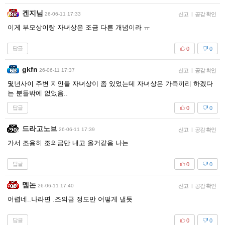
겐지님
26-06-11 17:33
신고
|
공감 확인
이게 부모상이랑 자녀상은 조금 다른 개념이라 ㅠ
답글
0
0
gkfn
26-06-11 17:37
신고
|
공감 확인
몇년사이 주변 지인들 자녀상이 좀 있었는데 자녀상은 가족끼리 하겠다
는 분들밖에 없었음..
답글
0
0
드라고노브
26-06-11 17:39
신고
|
공감 확인
가서 조용히 조의금만 내고 올거같음 나는
답글
0
0
멤논
26-06-11 17:40
신고
|
공감 확인
어렵네..나라면 .조의금 정도만 어떻게 낼듯
답글
0
0