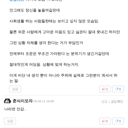
안그래도 정신줄 놓을꺼같은데
사회생활 하는 사람들한테는 보이고 싶지 않은 모습임.
물론 와준 사람에게 고마운 마음도 있고 싫은티 절대 못내긴 하지만
그런 상황 자체를 생각 한다는 거가 부담인거
언제부터 조문은 무조건 가야된다 는 분위기가 생긴거같던데
절대적인게 어딨음. 상황에 맞게 하는거지.
이게 비단 내 생각 뿐이 아니라 주위에 실제로 그런분이 계셔서 하
는 말.
답글
2
0
춘식이모자
26-06-11 16:08
신고
|
공감 확인
나라면 안감..
답글
0
0