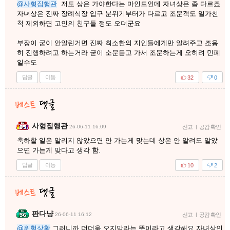
@사형집행관
저도 상은 가야한다는 마인드인데 자녀상은 좀 다르죠
자녀상은 진짜 장례식장 입구 분위기부터가 다르고 조문객도 일가친
척 제외하면 고인의 친구들 정도 오더군요
부장이 굳이 안알린거면 진짜 최소한의 지인들에게만 알려주고 조용
히 진행하려고 하는거라 굳이 소문듣고 가서 조문하는게 오히려 민폐
일수도
답글
이동
32
0
사형집행관
26-06-11 16:09
신고
|
공감 확인
축하할 일은 알리지 않았으면 안 가는게 맞는데 상은 안 알려도 알았
으면 가는게 맞다고 생각 함.
답글
이동
10
2
판다냥
26-06-11 16:12
신고
|
공감 확인
@위험상황
그러니까 더더욱 오지말라는 뜻이라고 생각해요 자녀상인