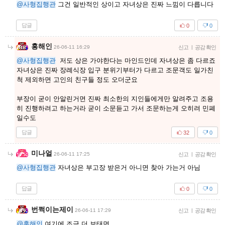
@사형집행관
그건 일반적인 상이고 자녀상은 진짜 느낌이 다릅니다
답글
0
0
홍해인
26-06-11 16:29
신고
|
공감 확인
@사형집행관
저도 상은 가야한다는 마인드인데 자녀상은 좀 다르죠
자녀상은 진짜 장례식장 입구 분위기부터가 다르고 조문객도 일가친
척 제외하면 고인의 친구들 정도 오더군요
부장이 굳이 안알린거면 진짜 최소한의 지인들에게만 알려주고 조용
히 진행하려고 하는거라 굳이 소문듣고 가서 조문하는게 오히려 민폐
일수도
답글
32
0
미나얼
26-06-11 17:25
신고
|
공감 확인
@사형집행관
자녀상은 부고장 받은거 아니면 찾아 가는거 아님
답글
0
0
번쩍이는제이
26-06-11 17:29
신고
|
공감 확인
@홍해인
여기에 조금 더 보태면