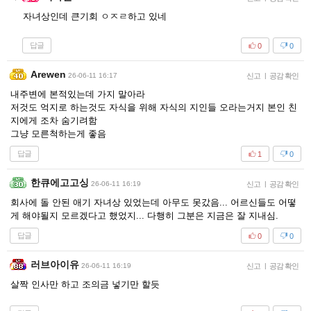
자녀상인데 큰기회 ㅇㅈㄹ하고 있네
답글
0
0
Arewen
26-06-11 16:17
신고
|
공감 확인
내주변에 본적있는데 가지 말아라
저것도 억지로 하는것도 자식을 위해 자식의 지인들 오라는거지 본인 친
지에게 조차 숨기려함
그냥 모른척하는게 좋음
답글
1
0
한큐에고고싱
26-06-11 16:19
신고
|
공감 확인
회사에 돌 안된 애기 자녀상 있었는데 아무도 못갔음... 어르신들도 어떻
게 해야될지 모르겠다고 했었지... 다행히 그분은 지금은 잘 지내심.
답글
0
0
러브아이유
26-06-11 16:19
신고
|
공감 확인
살짝 인사만 하고 조의금 넣기만 할듯