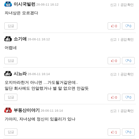
이시국빌런
26-06-11 16:12
신고
|
공감 확인
자녀상은 모르겠다
답글
0
0
소기애
26-06-11 16:12
신고
|
공감 확인
어렵네
답글
0
0
시뇨라
26-06-11 16:14
신고
|
공감 확인
오지마라한거 아니면 …가도될거같은데..
일단 회사에도 안알렸거나 별 말 없으면 안갈듯
답글
0
0
부동산이야기
26-06-11 16:14
신고
|
공감 확인
가야지, 자녀상에 정신이 있을리가 있나
답글
1
0