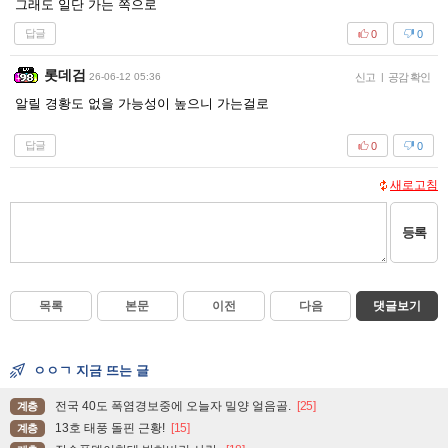
그래도 일단 가는 쪽으로
답글
0
0
롯데검
26-06-12 05:36
신고
|
공감 확인
알릴 경황도 없을 가능성이 높으니 가는걸로
답글
0
0
새로고침
등록
목록
본문
이전
다음
댓글보기
ㅇㅇㄱ 지금 뜨는 글
전국 40도 폭염경보중에 오늘자 밀양 얼음골.
[25]
계층
13호 태풍 돌핀 근황!
[15]
계층