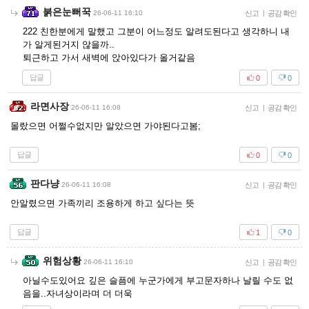
붉은눈뻐꾹
26-06-11 16:10
신고
|
공감 확인
222 친한분에게 말했고 그분이 어느정도 알려도된다고 생각하니 내
가 알게된거지 않을까..
퇴근하고 가서 새벽에 앉아있다가 올거같음
답글
0
0
라면사장
26-06-11 16:08
신고
|
공감 확인
몰랐으면 어쩔수없지만 알았으면 가야된다고봄;
답글
0
0
판다냥
26-06-11 16:08
신고
|
공감 확인
안알렸으면 가족끼리 조용하게 하고 싶다는 뜻
답글
1
0
위험상황
26-06-11 16:10
신고
|
공감 확인
아닐수도있어요 깊은 슬픔에 누군가에게 부고문자하나 날릴 수도 없
음을..자녀상이라며 더 더욱