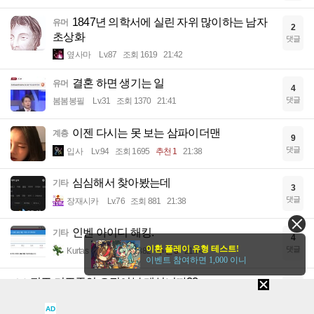
1847년 의학서에 실린 자위 많이하는 남자
유머
2
초상화
댓글
옆사마
Lv.87
조회 1619
21:42
결혼 하면 생기는 일
유머
4
댓글
봄봄봉필
Lv.31
조회 1370
21:41
이젠 다시는 못 보는 삼파이더맨
계층
9
댓글
입사
Lv.94
조회 1695
추천 1
21:38
심심해서 찾아봤는데
기타
3
댓글
장재시카
Lv.76
조회 881
21:38
인벤 아이디 해킹.
기타
4
이환 플레이 유형 테스트!
댓글
Kurtas
Lv.88
조회 882
추천 3
21:34
이벤트 참여하면 1,000 이니
전주 거주중인 오징어분 계십니까??
기타
8
댓글
졸리고배고파
Lv.74
조회 867
21:34
AD