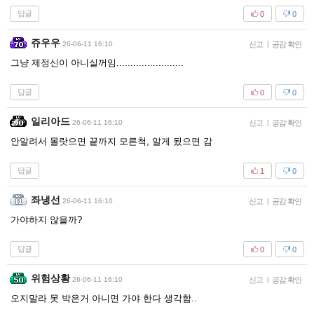
답글
0
0
쥬우우
26-06-11 16:10
신고
|
공감 확인
그냥 제정신이 아니실꺼임........................
답글
0
0
일리아드
26-06-11 16:10
신고
|
공감 확인
안알려서 몰랏으면 끝까지 모른척, 알게 됬으면 감
답글
1
0
좌냉선
26-06-11 16:10
신고
|
공감 확인
가야하지 않을까?
답글
0
0
위험상황
26-06-11 16:10
신고
|
공감 확인
오지말라 못 박은거 아니면 가야 한다 생각함..