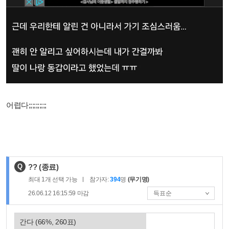
어렵다;;;;;;;;;;
제
Q
??
(종료)
목
최대
1
개 선택 가능
참가자:
394
명
(무기명)
:
26.06.12 16:15:59
마감
간다
(
66
%,
260
표)