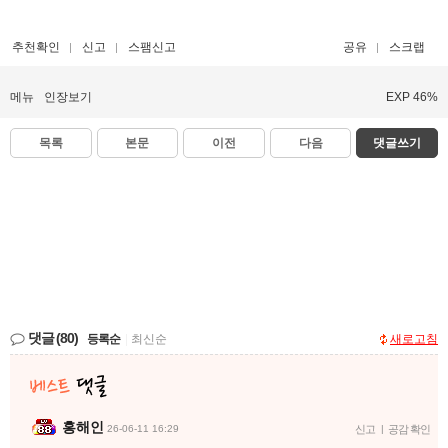
추천확인
신고
스팸신고
공유
스크랩
메뉴
인장보기
EXP 46%
목록
본문
이전
다음
댓글쓰기
댓글
(80)
등록순
|
최신순
새로고침
홍해인
26-06-11 16:29
신고
|
공감 확인