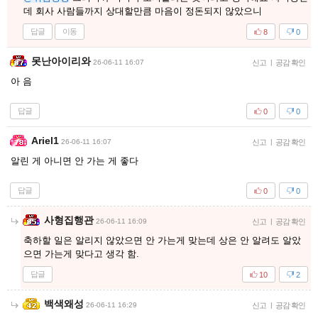
데 회사 사람들까지 상대할만큼 마음이 정돈되지 않았으니
답글
이동
8
0
못난아이리와
26-06-11 16:07
신고
|
공감 확인
아 음
답글
0
0
Ariel1
26-06-11 16:07
신고
|
공감 확인
알린 게 아니면 안 가는 게 좋다
답글
0
0
사형집행관
26-06-11 16:09
신고
|
공감 확인
축하할 일은 알리지 않았으면 안 가는게 맞는데 상은 안 알려도 알았
으면 가는게 맞다고 생각 함.
답글
10
2
백색왜성
26-06-11 16:29
신고
|
공감 확인