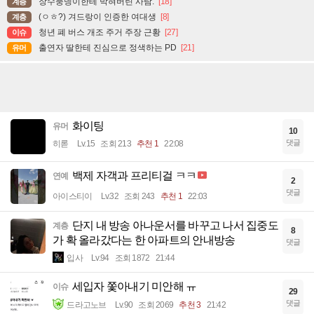
장수풍뎅이한테 박혀버린 사람.
[18]
계층
(ㅇㅎ?) 겨드랑이 인증한 여대생
[8]
계층
청년 폐 버스 개조 주거 주장 근황
[27]
이슈
출연자 딸한테 진심으로 정색하는 PD
[21]
유머
화이팅
유머
10
댓글
히롣
Lv.15
조회 213
추천 1
22:08
백제 자객과 프리티걸 ㅋㅋ
연예
2
댓글
아이스티이
Lv.32
조회 243
추천 1
22:03
단지 내 방송 아나운서를 바꾸고 나서 집중도
계층
8
가 확 올라갔다는 한 아파트의 안내방송
댓글
입사
Lv.94
조회 1872
21:44
세입자 쫓아내기 미안해 ㅠ
이슈
29
댓글
드라고노브
Lv.90
조회 2069
추천 3
21:42