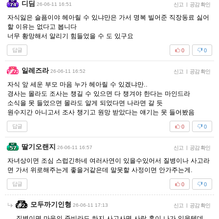
디딤
26-06-11 16:51
신고
|
공감 확인
자식잃은 슬픔이야 헤아릴 수 있냐만은 가서 명복 빌어준 직장동료 싫어
할 이유는 없다고 봅니다
너무 황망해서 알리기 힘들었을 수 도 있구요
답글
0
0
일레즈라
26-06-11 16:52
신고
|
공감 확인
자식 앞 세운 부모 마음 누가 헤아릴 수 있겠냐만..
경사는 몰라도 조사는 챙길 수 있으면 다 챙겨야 한다는 마인드라
소식을 못 들었으면 몰라도 알게 되었다면 나라면 갈 듯
원수지간 아니고서 조사 챙기고 원망 받았다는 얘기는 못 들어봤음
답글
0
0
딸기오랜지
26-06-11 16:57
신고
|
공감 확인
자녀상이면 조심 스럽긴하네 여러사연이 있을수있어서 질병이나 사고라
면 가서 위로해주는게 좋을거같은데 말못할 사정이면 안가주는게.
답글
0
0
모두까기인형
26-06-11 17:13
신고
|
공감 확인
질병이면 마음의 준비라도 하지 사고사면 사람 혼이 나가 있을텐데...