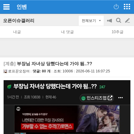
인벤
오픈이슈갤러리
전체보기
공
검
글
지
색
내글
내 댓글
10추글
on/off
쓰
기
[계층]
부장님 자녀상 당했다는데 가야 됨..??
로프꾼오징어
댓글: 80 개
조회:
10006
2026-06-11 16:07:25