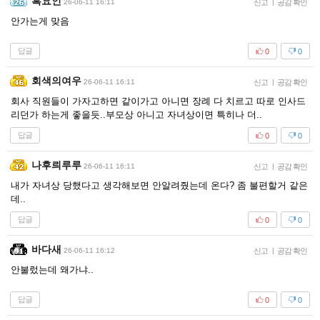
흑요인
26-06-11 16:11
신고
|
공감 확인
안가는게 맞음
답글
0
0
회색의여우
26-06-11 16:11
신고
|
공감 확인
회사 직원들이 가자고하면 같이가고 아니면 장례 다 치르고 따로 인사드
리던가 하는게 좋을듯..부모상 아니고 자녀상이면 특히나 더..
답글
0
0
나후릐루루
26-06-11 16:11
신고
|
공감 확인
내가 자녀상 당했다고 생각해보면 안알려줬는데 온다? 좀 불편할거 같은
데..
답글
0
0
바다새
26-06-11 16:12
신고
|
공감 확인
안불렀는데 왜가냐..
답글
0
0