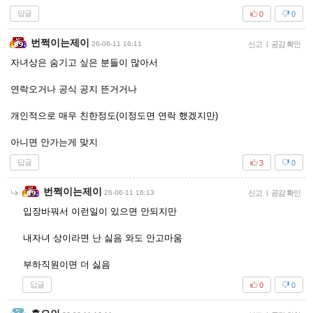
답글
0
0
번쩍이는제이
26-06-11 16:11
신고
|
공감 확인
자녀상은 숨기고 싶은 분들이 많아서
연락오거나 공식 공지 뜬거거나
개인적으로 매우 친한정도(이정도면 연락 했겠지만)
아니면 안가는게 맞지
답글
3
0
번쩍이는제이
26-06-11 16:13
신고
|
공감 확인
입장바꿔서 이런일이 있으면 안되지만
내자녀 상이라면 난 싫음 와도 안고마움
부하직원이면 더 싫음
답글
0
0