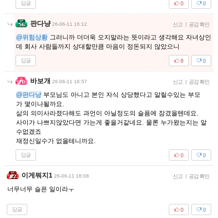
답글
0
0
판다냥
26-06-11 16:12
신고
|
공감 확인
@위험상황
그러니까 더더욱 오지말라는 뜻이라고 생각해요 자녀상인
데 회사 사람들까지 상대할만큼 마음이 정돈되지 않았으니
답글
8
0
바보개
26-06-11 16:57
신고
|
공감 확인
@판다냥
부모님도 아니고 본인 자식 상당했다고 알릴수있는 부모
가 몇이나될까요.
삶의 의미사라졌다해도 과언이 아닐정도의 슬픔에 잠겼을텐데요.
사이가 나쁘지않았다면 가는게 좋을거같네요. 물론 누가왔는지는 알
수없겠죠
재정신일수가 없을테니까요.
답글
0
0
이게뭐지1
26-06-11 16:08
신고
|
공감 확인
너무너무 슬픈 일이라ㅜ
답글
0
0