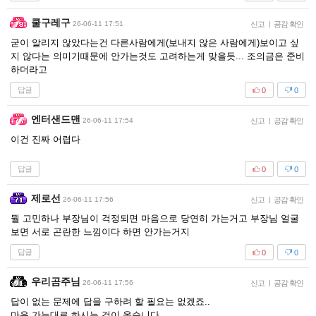
쿨구레구
26-06-11 17:51
신고
|
공감 확인
굳이 알리지 않았다는건 다른사람에게(보내지 않은 사람에게)보이고 싶
지 않다는 의미기때문에 안가는것도 고려하는게 맞을듯... 조의금은 준비
하더라고
답글
0
0
엔터샌드맨
26-06-11 17:54
신고
|
공감 확인
이건 진짜 어렵다
답글
0
0
제로선
26-06-11 17:56
신고
|
공감 확인
뭘 고민하나 부장님이 걱정되면 마음으로 당연히 가는거고 부장님 얼굴
보면 서로 곤란한 느낌이다 하면 안가는거지
답글
0
0
우리곰주님
26-06-11 17:56
신고
|
공감 확인
답이 없는 문제에 답을 구하려 할 필요는 없겠죠..
마음 가는대로 하시는 것이 옳습니다.