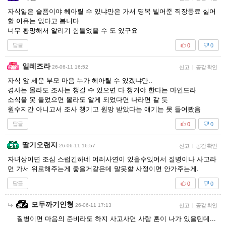
자식잃은 슬픔이야 헤아릴 수 있냐만은 가서 명복 빌어준 직장동료 싫어
할 이유는 없다고 봅니다
너무 황망해서 알리기 힘들었을 수 도 있구요
답글
0
0
일레즈라
26-06-11 16:52
신고
|
공감 확인
자식 앞 세운 부모 마음 누가 헤아릴 수 있겠냐만..
경사는 몰라도 조사는 챙길 수 있으면 다 챙겨야 한다는 마인드라
소식을 못 들었으면 몰라도 알게 되었다면 나라면 갈 듯
원수지간 아니고서 조사 챙기고 원망 받았다는 얘기는 못 들어봤음
답글
0
0
딸기오랜지
26-06-11 16:57
신고
|
공감 확인
자녀상이면 조심 스럽긴하네 여러사연이 있을수있어서 질병이나 사고라
면 가서 위로해주는게 좋을거같은데 말못할 사정이면 안가주는게.
답글
0
0
모두까기인형
26-06-11 17:13
신고
|
공감 확인
질병이면 마음의 준비라도 하지 사고사면 사람 혼이 나가 있을텐데...