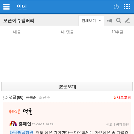
인벤
오픈이슈갤러리
전체보기
공
검
글
지
색
내글
내 댓글
10추글
on/off
쓰
기
[본문 보기]
댓글
(80)
등록순
|
최신순
새로고침
홍해인
26-06-11 16:29
신고
|
공감 확인
@사형집행관
저도 상은 가야한다는 마인드인데 자녀상은 좀 다르죠