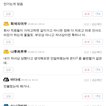
안가는게 맞음
답글
0
0
회색의여우
26-06-11 16:11
신고
|
공감 확인
회사 직원들이 가자고하면 같이가고 아니면 장례 다 치르고 따로 인사드
리던가 하는게 좋을듯..부모상 아니고 자녀상이면 특히나 더..
답글
0
0
나후릐루루
26-06-11 16:11
신고
|
공감 확인
내가 자녀상 당했다고 생각해보면 안알려줬는데 온다? 좀 불편할거 같은
데..
답글
0
0
바다새
26-06-11 16:12
신고
|
공감 확인
안불렀는데 왜가냐..
답글
0
0