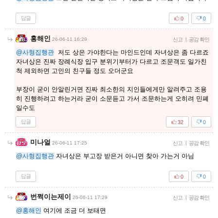
답글
0
0
홍해인
26-06-11 16:29
신고
|
공감 확인
@사형집행관
저도 상은 가야한다는 마인드인데 자녀상은 좀 다르죠
자녀상은 진짜 장례식장 입구 분위기부터가 다르고 조문객도 일가친
척 제외하면 고인의 친구들 정도 오더군요
부장이 굳이 안알린거면 진짜 최소한의 지인들에게만 알려주고 조용
히 진행하려고 하는거라 굳이 소문듣고 가서 조문하는게 오히려 민폐
일수도
답글
32
0
미나얼
26-06-11 17:25
신고
|
공감 확인
@사형집행관
자녀상은 부고장 받은거 아니면 찾아 가는거 아님
답글
0
0
번쩍이는제이
26-06-11 17:29
신고
|
공감 확인
@홍해인
여기에 조금 더 보태면