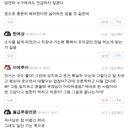
당연히 누구에게도 언급하지 않겠다
정도로 충분히 배려한다면 싫어하진 않을 것 같은데
답글
0
0
한예성
26-06-11 17:58
신고
|
공감 확인
소식을 알게 되었으니 직장내 가는분 통해서 조의금만 전달 하는게 맞는
거 같음
답글
0
0
이에루카
26-06-11 18:10
신고
|
공감 확인
안가는 것도 좋아! 그런데 상치르고 온건 확실히 아는데 그렇다고 일 치르
고 왔는데 웃으면서 대할수는 없잖아? 근데 모른척하고 다들 갔다와
봐! 그럼 일치르고 왔을때 부장님이 머라하겠음? 제대로 된 사람이라
면 고맙다고 밥한끼 먹자고 하겠지! 그럼 그걸로 끝나는거야!
답글
0
0
월급루팡전문
26-06-11 18:17
신고
|
공감 확인
자녀상은 참 어렵긴 하네
그래도 일단 가는 쪽으로