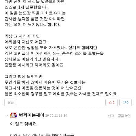
다만 굳이 제 생각을 말씀드리자면
스스로에게 질문했을 때,
이 일을 눈도장 찍을 기회로 여기는
간사한 생각을 품은 것만 아니라면
가는 쪽이 더 낫지않나.. 합니다.
막상 그 자리에 가면
어찌할지 처신도 어렵고,
서로 곤란한 상황을 부러 자초했나.. 싶기도 할테지만
깊은 고민끝에 이 자리까지 와서 순수한 조의를 표했음을
상사분도 아실거라고 믿습니다.
당장은 아니라고 하더라도 말이죠.
그리고 항상 느끼지만
무언가를 하지 않아서 마음이 무거운 것보다는
하고나서 마음을 정돈하는 것이 더 낫더군요.
물론 최소한의 경우를 알고 예의를 갖추는 자세를 전제로 말이죠.
답글
2
0
번쩍이는제이
26-06-11 18:24
신고
|
공감 확인
이 말도 맞네요.
이래서 남의 생각도 들어봐야 되는듯.