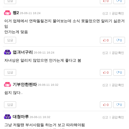
답글
0
0
펭2
26-06-11 16:24
신고
|
공감 확인
이거 업체에서 연락돌릴건지 물어보는데 소식 못들었으면 알리기 싫은거
임
안가는게 맞음
답글
0
0
엽긔너구리
26-06-11 16:24
신고
|
공감 확인
자녀상은 알리지 않았으면 안가는게 좋다고 봄
답글
0
0
기부안한찐따
26-06-11 16:32
신고
|
공감 확인
쉽지 않다..
답글
0
0
대청마루
26-06-11 16:32
신고
|
공감 확인
그냥 저럴땐 부서사람들 하는거 보고 따라해야됨