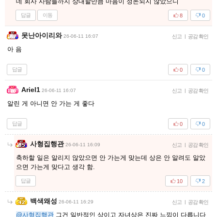
데 회사 사람들까지 상대할만큼 마음이 정돈되지 않았으니
답글
이동
8
0
못난아이리와
26-06-11 16:07
신고
|
공감 확인
아 음
답글
0
0
Ariel1
26-06-11 16:07
신고
|
공감 확인
알린 게 아니면 안 가는 게 좋다
답글
0
0
사형집행관
26-06-11 16:09
신고
|
공감 확인
축하할 일은 알리지 않았으면 안 가는게 맞는데 상은 안 알려도 알았
으면 가는게 맞다고 생각 함.
답글
10
2
백색왜성
26-06-11 16:29
신고
|
공감 확인
@사형집행관
그건 일반적인 상이고 자녀상은 진짜 느낌이 다릅니다