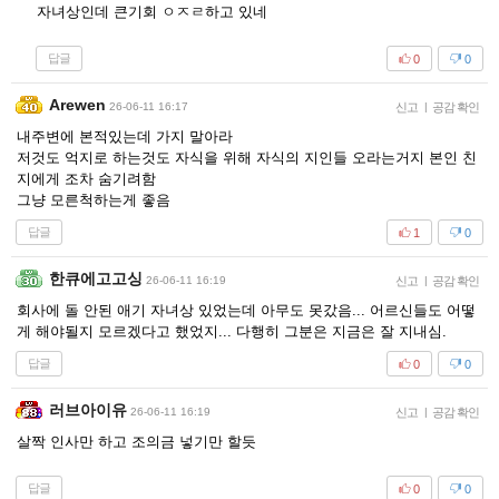
자녀상인데 큰기회 ㅇㅈㄹ하고 있네
답글
0
0
Arewen
26-06-11 16:17
신고
|
공감 확인
내주변에 본적있는데 가지 말아라
저것도 억지로 하는것도 자식을 위해 자식의 지인들 오라는거지 본인 친
지에게 조차 숨기려함
그냥 모른척하는게 좋음
답글
1
0
한큐에고고싱
26-06-11 16:19
신고
|
공감 확인
회사에 돌 안된 애기 자녀상 있었는데 아무도 못갔음... 어르신들도 어떻
게 해야될지 모르겠다고 했었지... 다행히 그분은 지금은 잘 지내심.
답글
0
0
러브아이유
26-06-11 16:19
신고
|
공감 확인
살짝 인사만 하고 조의금 넣기만 할듯
답글
0
0