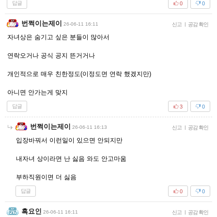
답글
0
0
번쩍이는제이
26-06-11 16:11
신고
|
공감 확인
자녀상은 숨기고 싶은 분들이 많아서
연락오거나 공식 공지 뜬거거나
개인적으로 매우 친한정도(이정도면 연락 했겠지만)
아니면 안가는게 맞지
답글
3
0
번쩍이는제이
26-06-11 16:13
신고
|
공감 확인
입장바꿔서 이런일이 있으면 안되지만
내자녀 상이라면 난 싫음 와도 안고마움
부하직원이면 더 싫음
답글
0
0
흑요인
26-06-11 16:11
신고
|
공감 확인