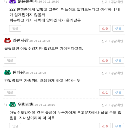
붉은눈뻐꾹
26-06-11 16:10
신고
|
공감 확인
222 친한분에게 말했고 그분이 어느정도 알려도된다고 생각하니 내
가 알게된거지 않을까..
퇴근하고 가서 새벽에 앉아있다가 올거같음
답글
0
0
라면사장
26-06-11 16:08
신고
|
공감 확인
몰랐으면 어쩔수없지만 알았으면 가야된다고봄;
답글
0
0
판다냥
26-06-11 16:08
신고
|
공감 확인
안알렸으면 가족끼리 조용하게 하고 싶다는 뜻
답글
1
0
위험상황
26-06-11 16:10
신고
|
공감 확인
아닐수도있어요 깊은 슬픔에 누군가에게 부고문자하나 날릴 수도 없
음을..자녀상이라며 더 더욱
답글
0
0