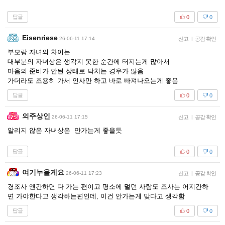
답글
0
0
Eisenriese
26-06-11 17:14
신고
|
공감 확인
부모랑 자녀의 차이는
대부분의 자녀상은 생각지 못한 순간에 터지는게 많아서
마음의 준비가 안된 상태로 닥치는 경우가 많음
가더라도 조용히 가서 인사만 하고 바로 빠져나오는게 좋음
답글
0
0
의주상인
26-06-11 17:15
신고
|
공감 확인
알리지 않은 자녀상은 안가는게 좋을듯
답글
0
0
여기누울게요
26-06-11 17:23
신고
|
공감 확인
경조사 앤간하면 다 가는 편이고 평소에 멀던 사람도 조사는 어지간하
면 가야한다고 생각하는편인데, 이건 안가는게 맞다고 생각함
답글
0
0