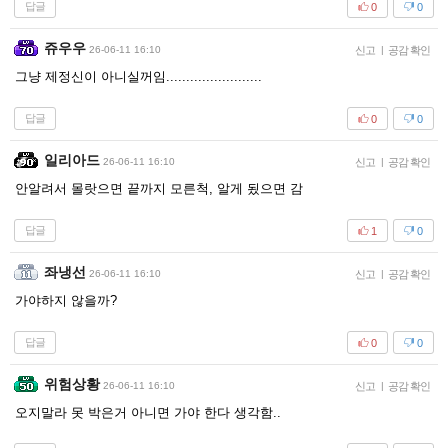
답글
0
0
쥬우우
26-06-11 16:10
신고
|
공감 확인
그냥 제정신이 아니실꺼임........................
답글
0
0
일리아드
26-06-11 16:10
신고
|
공감 확인
안알려서 몰랏으면 끝까지 모른척, 알게 됬으면 감
답글
1
0
좌냉선
26-06-11 16:10
신고
|
공감 확인
가야하지 않을까?
답글
0
0
위험상황
26-06-11 16:10
신고
|
공감 확인
오지말라 못 박은거 아니면 가야 한다 생각함..