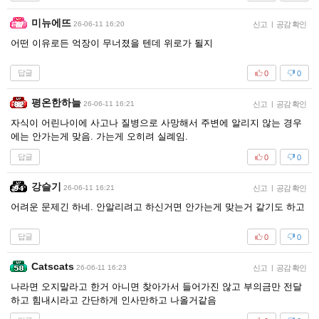
미뉴에뜨
26-06-11 16:20
신고
|
공감 확인
어떤 이유로든 억장이 무너졌을 텐데 위로가 될지
답글
0
0
평온한하늘
26-06-11 16:21
신고
|
공감 확인
자식이 어린나이에 사고나 질병으로 사망해서 주변에 알리지 않는 경우
에는 안가는게 맞음. 가는게 오히려 실례임.
답글
0
0
강슬기
26-06-11 16:21
신고
|
공감 확인
어려운 문제긴 하네. 안알리려고 하신거면 안가는게 맞는거 같기도 하고
답글
0
0
Catscats
26-06-11 16:23
신고
|
공감 확인
나라면 오지말라고 한거 아니면 찾아가서 들어가진 않고 부의금만 전달
하고 힘내시라고 간단하게 인사만하고 나올거같음