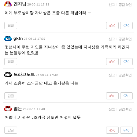
겐지님
26-06-11 17:33
신고
|
공감 확인
이게 부모상이랑 자녀상은 조금 다른 개념이라 ㅠ
답글
0
0
gkfn
26-06-11 17:37
신고
|
공감 확인
몇년사이 주변 지인들 자녀상이 좀 있었는데 자녀상은 가족끼리 하겠다
는 분들밖에 없었음..
답글
0
0
드라고노브
26-06-11 17:39
신고
|
공감 확인
가서 조용히 조의금만 내고 올거같음 나는
답글
0
0
멤논
26-06-11 17:40
신고
|
공감 확인
어렵네..나라면 .조의금 정도만 어떻게 낼듯
답글
0
0