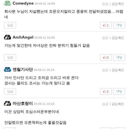
Comedyne
26-06-11 16:09
신고
|
공감 확인
회사분 누님이 자살했는데 조문오지말라고 종용히 전달하셨었음....어렵
네
답글
1
0
ArchAngel
26-06-11 16:09
신고
|
공감 확인
가는게 맞긴한데 자녀상은 진짜 분위기 힘들거 같음
답글
0
0
엔릴기사단
26-06-11 16:10
신고
|
공감 확인
가서 인사만 드리고 조의금 드리고 바로 온다
경사는 몰라도 조사는 가는게 맞다고 봄
답글
2
0
마산호랑이
26-06-11 16:10
신고
|
공감 확인
이건 상당히 조심스러운부분이네
안알렸으면 모른척하는게 좋을것같음