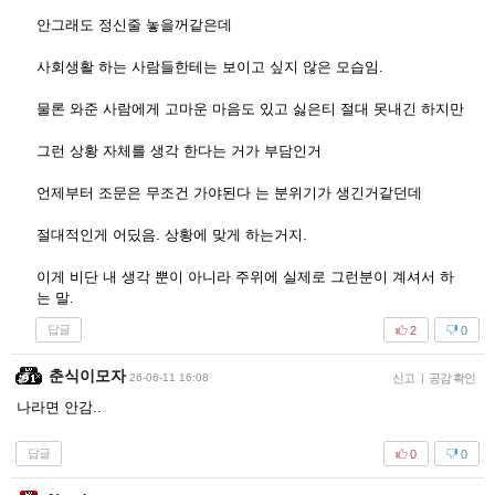
안그래도 정신줄 놓을꺼같은데
사회생활 하는 사람들한테는 보이고 싶지 않은 모습임.
물론 와준 사람에게 고마운 마음도 있고 싫은티 절대 못내긴 하지만
그런 상황 자체를 생각 한다는 거가 부담인거
언제부터 조문은 무조건 가야된다 는 분위기가 생긴거같던데
절대적인게 어딨음. 상황에 맞게 하는거지.
이게 비단 내 생각 뿐이 아니라 주위에 실제로 그런분이 계셔서 하
는 말.
답글
2
0
춘식이모자
26-06-11 16:08
신고
|
공감 확인
나라면 안감..
답글
0
0