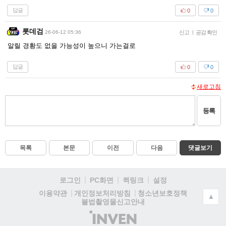
답글
0
0
롯데검
26-06-12 05:36
신고
|
공감 확인
알릴 경황도 없을 가능성이 높으니 가는걸로
답글
0
0
새로고침
등록
목록
본문
이전
다음
댓글보기
로그인
PC화면
퀵링크
설정
청소년보호정책
이용약관
개인정보처리방침
▲
불법촬영물신고안내
(주)
인