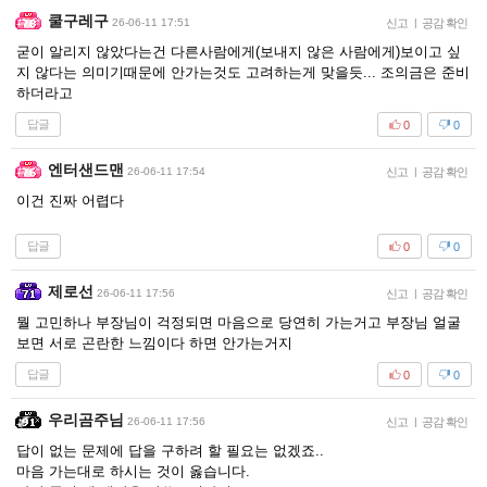
쿨구레구
26-06-11 17:51
신고
|
공감 확인
굳이 알리지 않았다는건 다른사람에게(보내지 않은 사람에게)보이고 싶
지 않다는 의미기때문에 안가는것도 고려하는게 맞을듯... 조의금은 준비
하더라고
답글
0
0
엔터샌드맨
26-06-11 17:54
신고
|
공감 확인
이건 진짜 어렵다
답글
0
0
제로선
26-06-11 17:56
신고
|
공감 확인
뭘 고민하나 부장님이 걱정되면 마음으로 당연히 가는거고 부장님 얼굴
보면 서로 곤란한 느낌이다 하면 안가는거지
답글
0
0
우리곰주님
26-06-11 17:56
신고
|
공감 확인
답이 없는 문제에 답을 구하려 할 필요는 없겠죠..
마음 가는대로 하시는 것이 옳습니다.