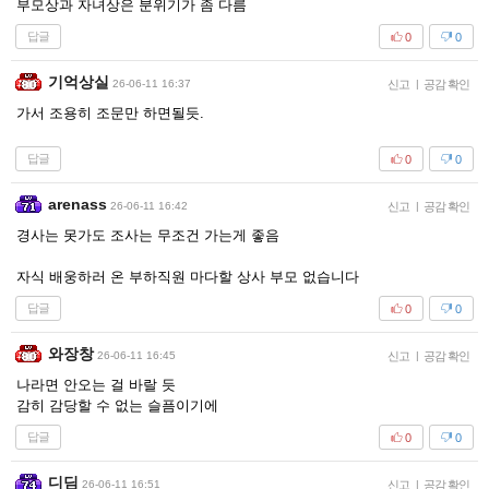
부모상과 자녀상은 분위기가 좀 다름
답글
0
0
기억상실
26-06-11 16:37
신고
|
공감 확인
가서 조용히 조문만 하면될듯.
답글
0
0
arenass
26-06-11 16:42
신고
|
공감 확인
경사는 못가도 조사는 무조건 가는게 좋음
자식 배웅하러 온 부하직원 마다할 상사 부모 없습니다
답글
0
0
와장창
26-06-11 16:45
신고
|
공감 확인
나라면 안오는 걸 바랄 듯
감히 감당할 수 없는 슬픔이기에
답글
0
0
디딤
26-06-11 16:51
신고
|
공감 확인