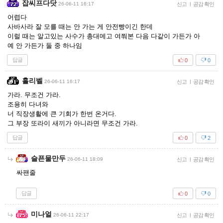
잡씨프다닷
26-06-11 16:17
신고
|
공감 확인
어렵다
사바사라 잘 모를 때는 안 가는 게 안전빵이긴 한데
이럴 때는 알고있는 사수가 총대메고 여쭤본 다음 다같이 가든가 아
예 안 가든가 둘 중 하나임
답글
0
0
홀리벨
26-06-11 16:17
신고
|
공감 확인
가라. 무조건 가라.
조용히 다녀와
너 직장생활에 큰 기회가 한번 온거다.
그 부장 또라이 새끼가 아니라면 무조건 가라.
답글
0
2
슬픈물만두
26-06-11 18:09
신고
|
공감 확인
싸팬줄
답글
0
0
미나얼
26-06-11 22:17
신고
|
공감 확인