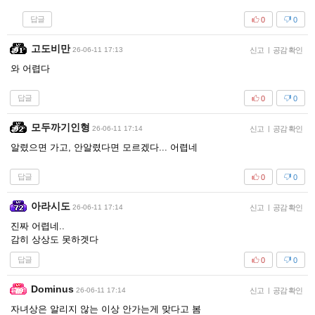
답글
0
0
고도비만
26-06-11 17:13
신고
|
공감 확인
와 어렵다
답글
0
0
모두까기인형
26-06-11 17:14
신고
|
공감 확인
알렸으면 가고, 안알렸다면 모르겠다... 어렵네
답글
0
0
아라시도
26-06-11 17:14
신고
|
공감 확인
진짜 어렵네..
감히 상상도 못하겟다
답글
0
0
Dominus
26-06-11 17:14
신고
|
공감 확인
자녀상은 알리지 않는 이상 안가는게 맞다고 봄