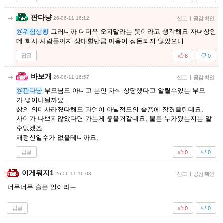
판다냥
26-06-11 16:12
신고
|
공감 확인
@위험상황
그러니까 더더욱 오지말라는 뜻이라고 생각해요 자녀상인
데 회사 사람들까지 상대할만큼 마음이 정돈되지 않았으니
답글
8
0
바보개
26-06-11 16:57
신고
|
공감 확인
@판다냥
부모님도 아니고 본인 자식 상당했다고 알릴수있는 부모
가 몇이나될까요.
삶의 의미사라졌다해도 과언이 아닐정도의 슬픔에 잠겼을텐데요.
사이가 나쁘지않았다면 가는게 좋을거같네요. 물론 누가왔는지는 알
수없겠죠
재정신일수가 없을테니까요.
답글
0
0
이게뭐지1
26-06-11 16:08
신고
|
공감 확인
너무너무 슬픈 일이라ㅜ
답글
0
0