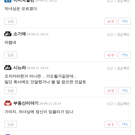
이시국빌런
26-06-11 16:12
신고
|
공감 확인
자녀상은 모르겠다
답글
0
0
소기애
26-06-11 16:12
신고
|
공감 확인
어렵네
답글
0
0
시뇨라
26-06-11 16:14
신고
|
공감 확인
오지마라한거 아니면 …가도될거같은데..
일단 회사에도 안알렸거나 별 말 없으면 안갈듯
답글
0
0
부동산이야기
26-06-11 16:14
신고
|
공감 확인
가야지, 자녀상에 정신이 있을리가 있나
답글
1
0