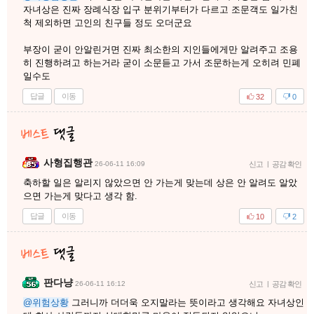
자녀상은 진짜 장례식장 입구 분위기부터가 다르고 조문객도 일가친
척 제외하면 고인의 친구들 정도 오더군요
부장이 굳이 안알린거면 진짜 최소한의 지인들에게만 알려주고 조용
히 진행하려고 하는거라 굳이 소문듣고 가서 조문하는게 오히려 민폐
일수도
답글
이동
32
0
사형집행관
26-06-11 16:09
신고
|
공감 확인
축하할 일은 알리지 않았으면 안 가는게 맞는데 상은 안 알려도 알았
으면 가는게 맞다고 생각 함.
답글
이동
10
2
판다냥
26-06-11 16:12
신고
|
공감 확인
@위험상황
그러니까 더더욱 오지말라는 뜻이라고 생각해요 자녀상인