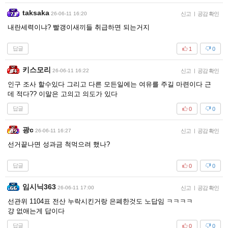
taksaka
26-06-11 16:20
신고
|
공감 확인
내란세력이냐? 빨갱이새끼들 취급하면 되는거지
답글
1
0
키스모리
26-06-11 16:22
신고
|
공감 확인
인구 조사 할수있다 그리고 다른 모든일에는 여유를 주길 마련이다 근
데 적다?? 이말은 고의고 의도가 있다
답글
0
0
광c
26-06-11 16:27
신고
|
공감 확인
선거끝나면 성과금 척먹으려 했나?
답글
0
0
임시닉363
26-06-11 17:00
신고
|
공감 확인
선관위 1104표 전산 누락시킨거랑 은폐한것도 노답임 ㅋㅋㅋㅋ
걍 없애는게 답이다
답글
0
0