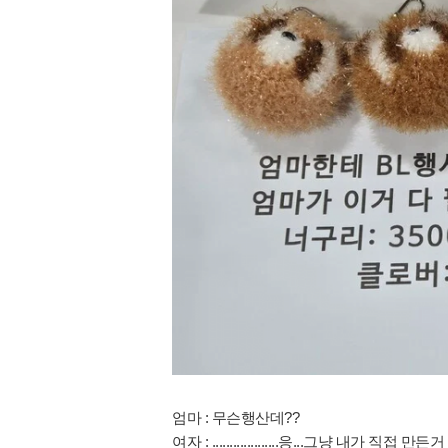
엄마 : 무슨행산데??
여자 : ...................응...그냥 내가 직접 