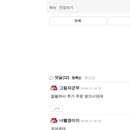
메뉴
인장보기
목록
댓글
(12)
등록순
|
최신순
그림자군주
26-06-11 16:18
잘팔려서 추가 주문 받으시던데
답글
너빨갱이지
26-06-11 16:19
귀여운데