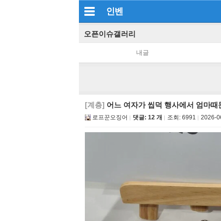
인벤
오픈이슈갤러리
내글
[계층]
어느 여자가 씹덕 행사에서 엄마때
로프꾼오징어
댓글: 12 개
조회:
6991
2026-0