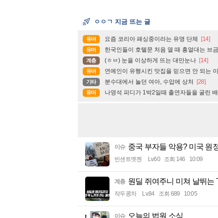
ㅇㅇㄱ 지금 뜨는 글
요즘 코리아 패싱중이라는 유명 단체
[14]
유머
한국인들이 호텔문 처음 열 때 흥얼대는 브
유머
(ㅎㅂ) 눈을 이상하게 뜨는 대만눈나
[14]
계층
연예인이 유행시킨 맛집을 믿으면 안 되는 
유머
분수대에서 놀던 여아, 수압에 상처
[28]
기타
나영석 피디가 1박2일때 출연자들을 굴린 
유머
중국 부자들 악용? 미국 원
이슈
빈센트멧젠
Lv.60
조회 146
10:09
원딜 쥐여주니 미쳐 날뛰는 
계층
작두콩차
Lv.84
조회 689
10:05
오늘의 법원 소식
이슈