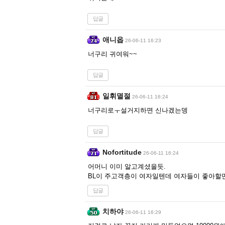
답글
애니옵
26-06-11 16:23
너구리 귀여워~~
답글
일휘멸절
26-06-11 16:24
너구리로ㅜ설거지하면 신나겠는뎅
답글
Nofortitude
26-06-11 16:24
어머니 이미 알고계셨을듯.
BL이 주고객층이 여자일텐데 여자들이 좋아할
답글
치하야
26-06-11 16:29