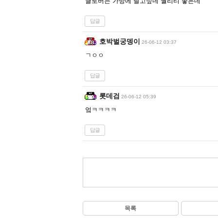
클로버는 가방에 달고싶네 퀄리티 좋은데
답글
호박벌궁뎅이
26-06-12 03:37
ㄱㅇㅇ
답글
롯데검
26-06-12 05:39
엌ㅋㅋㅋㅋ
답글
목록