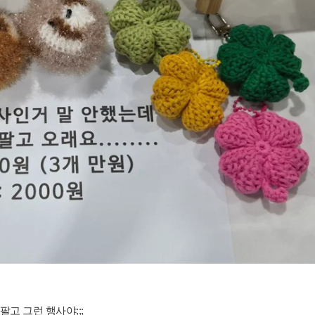
만든거 팔고 그런 행사야;;;