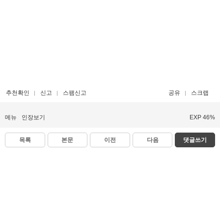
추천확인
신고
스팸신고
공유
스크랩
메뉴
인장보기
EXP 46%
목록
본문
이전
다음
댓글쓰기