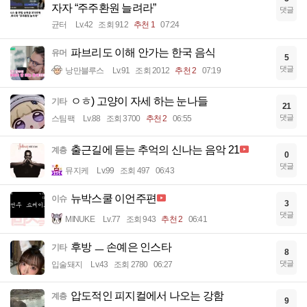
자자 “주주환원 늘려라”
댓글
균터
Lv.42
조회 912
추천 1
07:24
파브리도 이해 안가는 한국 음식
유머
5
댓글
낭만블루스
Lv.91
조회 2012
추천 2
07:19
ㅇㅎ) 고양이 자세 하는 눈나들
기타
21
댓글
스팀팩
Lv.88
조회 3700
추천 2
06:55
출근길에 듣는 추억의 신나는 음악 21
계층
0
댓글
뮤지케
Lv.99
조회 497
06:43
뉴박스쿨 이언주편
이슈
3
댓글
MINUKE
Lv.77
조회 943
추천 2
06:41
후방 ㅡ 손예은 인스타
기타
8
댓글
입술돼지
Lv.43
조회 2780
06:27
압도적인 피지컬에서 나오는 강함
계층
9