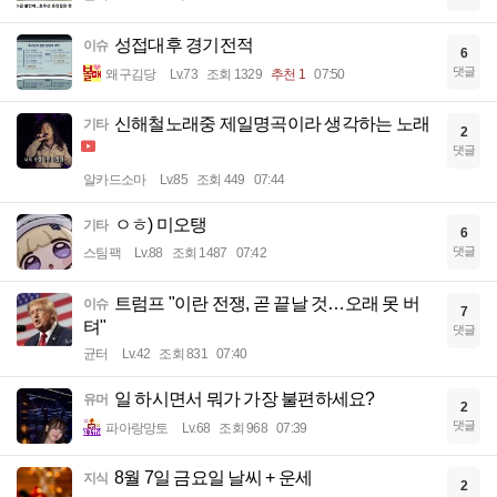
성접대후 경기전적
이슈
6
댓글
왜구김당
Lv.73
조회 1329
추천 1
07:50
신해철노래중 제일명곡이라 생각하는 노래
기타
2
댓글
알카드소마
Lv.85
조회 449
07:44
ㅇㅎ) 미오탱
기타
6
댓글
스팀팩
Lv.88
조회 1487
07:42
트럼프 "이란 전쟁, 곧 끝날 것…오래 못 버
이슈
7
텨"
댓글
균터
Lv.42
조회 831
07:40
일 하시면서 뭐가 가장 불편하세요?
유머
2
댓글
파아랑망토
Lv.68
조회 968
07:39
8월 7일 금요일 날씨 + 운세
지식
2