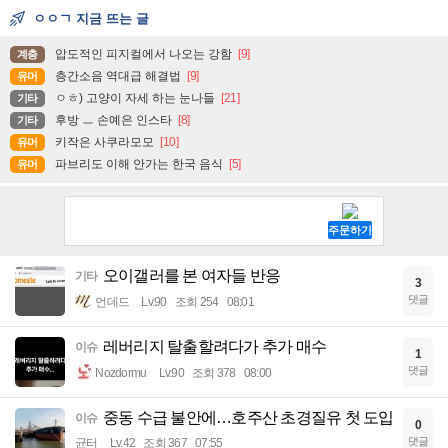
ㅇㅇㄱ 지금 뜨는 글
압도적인 피지컬에서 나오는 강함
[9]
계층
층간소음 역대급 해결법
[9]
유머
ㅇㅎ) 고양이 자세 하는 눈나들
[21]
기타
후방 ㅡ 손예은 인스타
[8]
기타
키작은 사쿠라모모
[10]
유머
파브리도 이해 안가는 한국 음식
[5]
유머
오이갤러를 본 여자들 반응
기타
3
댓글
언데드
Lv.90
조회 254
08:01
레버리지 탈출할려다가 추가 매수
이슈
1
댓글
Nozdormu
Lv.90
조회 378
08:00
중동 수급 불안에…호주산 초경질유 첫 도입
이슈
0
댓글
균터
Lv.42
조회 367
07:55