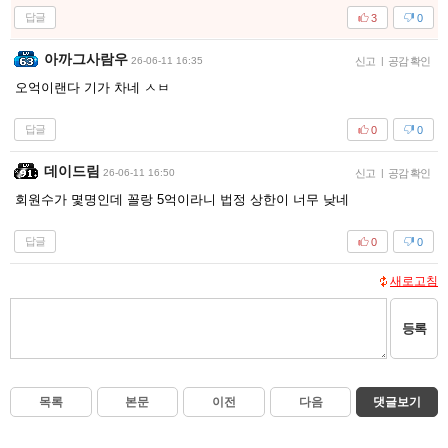
답글
3
0
아까그사람우
26-06-11 16:35
신고
|
공감 확인
오억이랜다 기가 차네 ㅅㅂ
답글
0
0
데이드림
26-06-11 16:50
신고
|
공감 확인
회원수가 몇명인데 꼴랑 5억이라니 법정 상한이 너무 낮네
답글
0
0
새로고침
등록
목록
본문
이전
다음
댓글보기