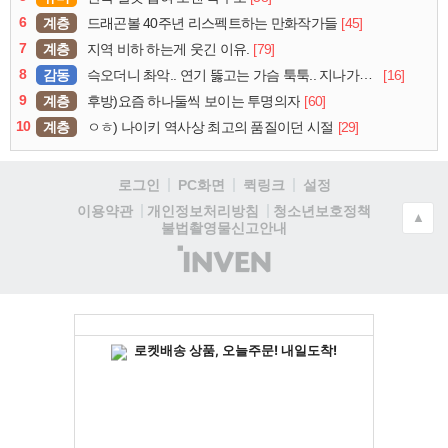
6
계층
[45]
드래곤볼 40주년 리스펙트하는 만화작가들
7
계층
[79]
지역 비하 하는게 웃긴 이유.
8
감동
[16]
슥오더니 촤악.. 연기 뚫고는 가슴 툭툭.. 지나가던 아재의 정체
9
계층
[60]
후방)요즘 하나둘씩 보이는 투명의자
10
계층
[29]
ㅇㅎ) 나이키 역사상 최고의 품질이던 시절
로그인
PC화면
퀵링크
설정
청소년보호정책
이용약관
개인정보처리방침
▲
불법촬영물신고안내
(주)
인
벤