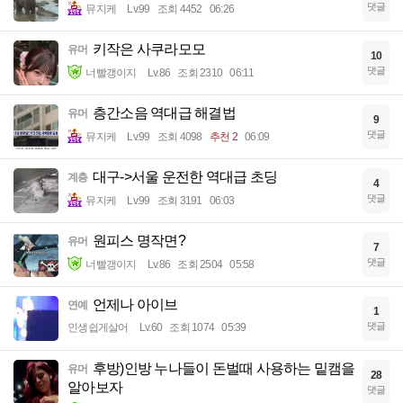
댓글
뮤지케
Lv.99
조회 4452
06:26
키작은 사쿠라모모
유머
10
댓글
너빨갱이지
Lv.86
조회 2310
06:11
층간소음 역대급 해결법
유머
9
댓글
뮤지케
Lv.99
조회 4098
추천 2
06:09
대구->서울 운전한 역대급 초딩
계층
4
댓글
뮤지케
Lv.99
조회 3191
06:03
원피스 명작면?
유머
7
댓글
너빨갱이지
Lv.86
조회 2504
05:58
언제나 아이브
연예
1
댓글
인생쉽게살어
Lv.60
조회 1074
05:39
후방)인방 누나들이 돈벌때 사용하는 밑캠을
유머
28
알아보자
댓글