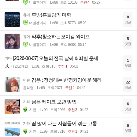
너빨갱이지
Lv.86
조회 10103
추천 4
05:27
후방)흔들림의 미학
유머
8
댓글
너빨갱이지
Lv.86
조회 5773
05:20
약후)청소하는오이갤 와이프
유머
5
댓글
너빨갱이지
Lv.86
조회 6888
05:14
[2026-08-07] 오늘의 전국 날씨 & 띠별 운세
기타
1
댓글
니얼굴제길
Lv.81
조회 815
추천 1
05:02
김용 : 정청래는 반명커밍아웃 해라
이슈
22
댓글
윤석렬
Lv.65
조회 2371
추천 4
04:42
남은 케이크 보관 방법
기타
6
댓글
치킨
Lv.99
조회 2966
추천 3
04:22
땀 많이 나는 사람들이 겪는 고통
기타
6
댓글
치킨
Lv.99
조회 5216
추천 1
04:21