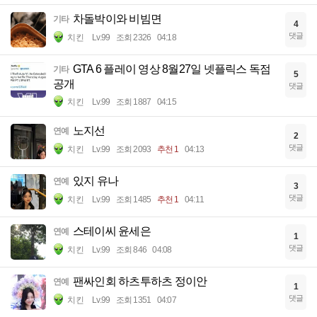
차돌박이와 비빔면
기타
4
댓글
치킨
Lv.99
조회 2326
04:18
GTA 6 플레이 영상 8월27일 넷플릭스 독점
기타
5
공개
댓글
치킨
Lv.99
조회 1887
04:15
노지선
연예
2
댓글
치킨
Lv.99
조회 2093
추천 1
04:13
있지 유나
연예
3
댓글
치킨
Lv.99
조회 1485
추천 1
04:11
스테이씨 윤세은
연예
1
댓글
치킨
Lv.99
조회 846
04:08
팬싸인회 하츠투하츠 정이안
연예
1
댓글
치킨
Lv.99
조회 1351
04:07