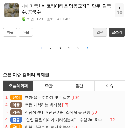
미국 LA, 코리아타운 명동교자의 만두, 칼국
기타
1
수, 콩국수
댓글
치킨
Lv.99
조회 1941
04:05
최근
다음
검색
글쓰기
1
2
3
4
5
오픈 이슈 갤러리 화제글
오늘의 화제
주간
월간
이슈
1
유머
[102]
조카 용돈 주다가 뺏은 삼촌
2
계층
[17]
축협 개혁하는 박지성
3
계층
[30]
신남성연대 배인규 사망 소식 댓글 근황
4
감동
[12]
“인형 같은 아이가 가라앉는데”…수심 3m 호수 뛰어든 60대 의인
5
유머
[38]
한복 잘못 입혀 보낸 학부모