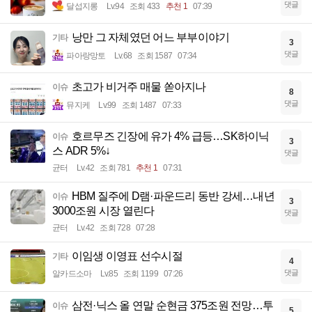
댓글
달섭지롱
Lv.94
조회 433
추천 1
07:39
낭만 그 자체였던 어느 부부이야기
기타
3
댓글
파아랑망토
Lv.68
조회 1587
07:34
초고가 비거주 매물 쏟아지나
이슈
8
댓글
뮤지케
Lv.99
조회 1487
07:33
호르무즈 긴장에 유가 4% 급등…SK하이닉
이슈
3
스 ADR 5%↓
댓글
균터
Lv.42
조회 781
추천 1
07:31
HBM 질주에 D램·파운드리 동반 강세…내년
이슈
3
3000조원 시장 열린다
댓글
균터
Lv.42
조회 728
07:28
이임생 이영표 선수시절
기타
4
댓글
알카드소마
Lv.85
조회 1199
07:26
삼전·닉스 올 연말 순현금 375조원 전망…투
이슈
5