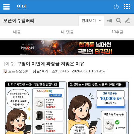
인벤
오픈이슈갤러리
전체보기
공
검
글
지
색
내글
내 댓글
10추글
on/off
쓰
기
[이슈]
쿠팡이 이번에 과징금 쳐맞은 이유
로프꾼오징어
댓글: 4 개
조회:
6415
2026-06-11 16:19:57