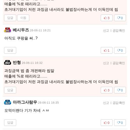
매출에 %로 때리라고......
초거대기업이 저런 과징금 내서라도 불법장사하는게 더 이득인데 씹
답글
이동
3
0
베시두즈
26-06-11 16:21
신고
|
공감 확인
아직도 쿠팡을 써..?
답글
1
0
반형
26-06-11 16:32
신고
|
공감 확인
과징금액 법 좀 개편해라 씹알
매출에 %로 때리라고......
초거대기업이 저런 과징금 내서라도 불법장사하는게 더 이득인데 씹
답글
3
0
아까그사람우
26-06-11 16:35
신고
|
공감 확인
오억이랜다 기가 차네 ㅅㅂ
답글
0
0