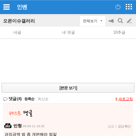
인벤
오픈이슈갤러리
전체보기
공
검
글
지
색
내글
내 댓글
10추글
on/off
쓰
기
[본문 보기]
댓글
(4)
등록순
|
최신순
새로고침
반형
26-06-11 16:32
신고
|
공감 확인
과징금액 법 좀 개편해라 씹알