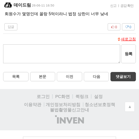
데이드림
26-06-11 16:50
신고
|
공감 확인
회원수가 몇명인데 꼴랑 5억이라니 법정 상한이 너무 낮네
답글
0
0
새로고침
등록
목록
본문
이전
다음
댓글보기
로그인
PC화면
퀵링크
설정
청소년보호정책
이용약관
개인정보처리방침
▲
불법촬영물신고안내
(주)
인
벤