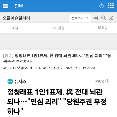
인벤
오픈이슈갤러리
전체보기
공
검
글
지
색
내글
내 댓글
10추글
on/off
쓰
기
[이슈]
정청래표 1인1표제, 與 전대 뇌관 되나…"민심 괴리" "당
원주권 부정하나"
파인더1
댓글: 21 개
조회:
3495
추천:
7
2026-06-11 16:21:33