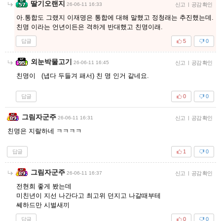
딸기오랜지
26-06-11 16:33
신고
|
공감 확인
아.통합도 그랬지 이재명은 통합에 대해 말했고 정청래는 추진했는데.
친명 이라는 언년이든은 격하게 반대했고 친명이래.
답글
5
0
외눈박물고기
26-06-11 16:45
신고
|
공감 확인
친명이 (냅다 두들겨 패서) 친 명 인거 같네요.
답글
0
0
그림자군주
26-06-11 16:31
신고
|
공감 확인
친명은 지랄하네 ㅋㅋㅋㅋ
답글
1
0
그림자군주
26-06-11 16:37
신고
|
공감 확인
전현희 좋게 봤는데
미친년이 지선 나간다고 최고위 던지고 나갈때부테
쎄하드만 시벌새끼
답글
0
0