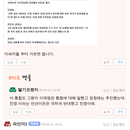
이새끼들 부터 거르면 됩니다.
답글
이동
5
0
딸기오랜지
26-06-11 16:33
신고
|
공감 확인
아.통합도 그랬지 이재명은 통합에 대해 말했고 정청래는 추진했는데.
친명 이라는 언년이든은 격하게 반대했고 친명이래.
답글
이동
5
0
파인더1
26-06-11 16:21
신고
|
공감 확인