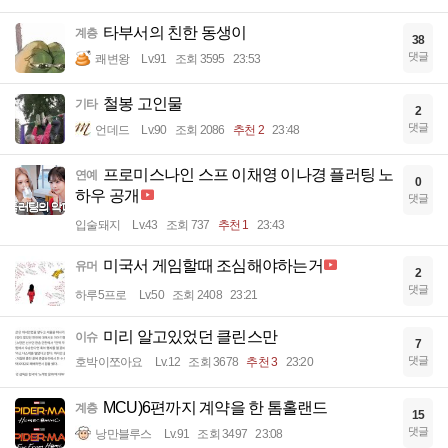
타부서의 친한 동생이
계층
38
댓글
쾌변왕
Lv.91
조회 3595
23:53
철봉 고인물
기타
2
댓글
언데드
Lv.90
조회 2086
추천 2
23:48
프로미스나인 스프 이채영 이나경 플러팅 노
연예
0
하우 공개
댓글
입술돼지
Lv.43
조회 737
추천 1
23:43
미국서 게임할때 조심해야하는거
유머
2
댓글
하루5프로
Lv.50
조회 2408
23:21
미리 알고있었던 클린스만
이슈
7
댓글
호박이쪼아요
Lv.12
조회 3678
추천 3
23:20
MCU)6편까지 계약을 한 톰홀랜드
계층
15
댓글
낭만블루스
Lv.91
조회 3497
23:08