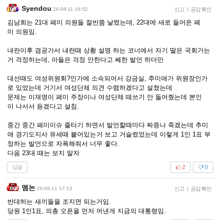
Syendou
26-06-11 16:52
신고
|
공감 확인
김남희는 21대 페미 의원들 절반쯤 날렸는데, 22대에 새로 들어온 페
미 의원임.
내란이후 겸공가서 내란때 상황 설명 하는 코너에서 자기 딸은 국회가는
거 걱정하는데, 아들은 걱정 안한다고 쎄한 발언 하더만
대선때도 여성위원회?인가에 소속되어서 강금실, 추미애가 위원장인가
로 있었는데 거기서 여성단체 의견 수렴하겠다고 설쳤는데
문제는 이재명이 페미 주장이나 여성단체 떼쓰기 안 들어줬는데 본인
이 나서서 듣겠다고 설침.
중간 중간 페미이슈 줄타기 하면서 발언할때마다 짜증나 죽겠는데 추미
애 경기도지사 유세때 붙어있는거 보고 거슬렸었는데 이렇게 1인 1표 부
정하는 발언으로 자폭해줘서 너무 좋다.
다음 23대 때는 보지 말자
답글
2
0
멤논
26-06-11 17:13
신고
|
공감 확인
반대하는 새끼들을 조지면 되는거임.
당원 1인1표, 의총 오픈을 먼저 꺼낸게 지금의 대통령임.