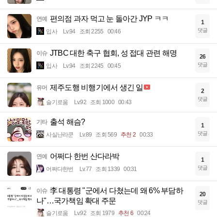
편의점 과자 먹고 눈 돌아간 JYP ㅋㅋ
연예
1
댓글
입사
Lv.94
조회 2255
00:46
JTBC 대한 축구 협회, 성 접대 관련 해명
이슈
26
댓글
입사
Lv.94
조회 2245
00:45
제주도행 비행기에서 생긴 일
유머
2
댓글
슬기로움
Lv.92
조회 1000
00:43
출석 해슴?
기타
1
댓글
사실난라쿤
Lv.89
조회 569
추천 2
00:33
어쩌다 한번 산다라박
연예
1
댓글
어쩌다한번
Lv.77
조회 1339
00:31
李 대통령 "군에서 다쳤는데 왜 6% 부담하
이슈
20
나"…국가책임 확대 주문
댓글
슬기로움
Lv.92
조회 1979
추천 6
00:24