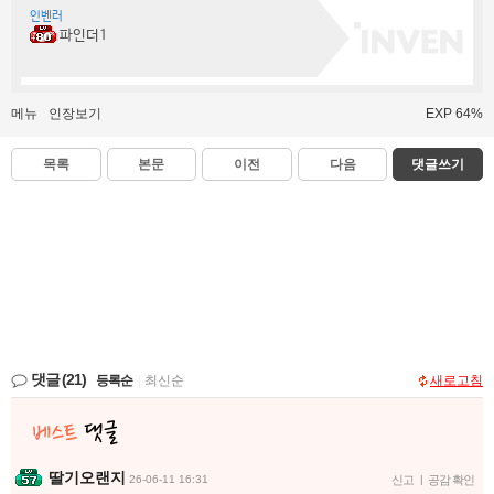
인벤러
파인더1
메뉴
인장보기
EXP 64%
목록
본문
이전
다음
댓글쓰기
댓글
(21)
등록순
|
최신순
새로고침
딸기오랜지
26-06-11 16:31
신고
|
공감 확인