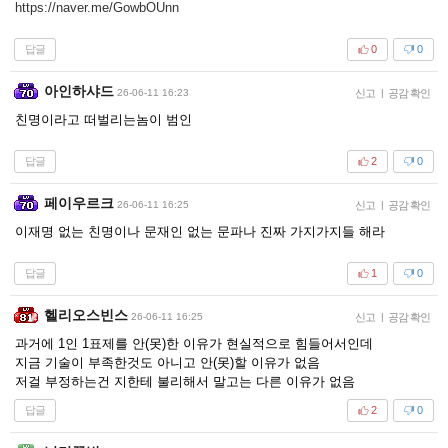
https://naver.me/GowbOUnn
답글
0
0
아인하샤드
26-06-11 16:23
신고
|
공감 확인
친명이라고 떠벌리는놈이 범인
답글
2
0
페이우르크
26-06-11 16:25
신고
|
공감 확인
이재명 없는 친명이나 문재인 없는 문파나 진짜 가지가지들 해라
답글
1
0
헬리오스빈스
26-06-11 16:25
신고
|
공감 확인
과거에 1인 1표제를 안(못)한 이유가 현실적으로 힘들어서인데
지금 기술이 부족한것도 아니고 안(못)할 이유가 없음
저걸 부정하는건 지한테 불리해서 말고는 다른 이유가 없음
답글
2
0