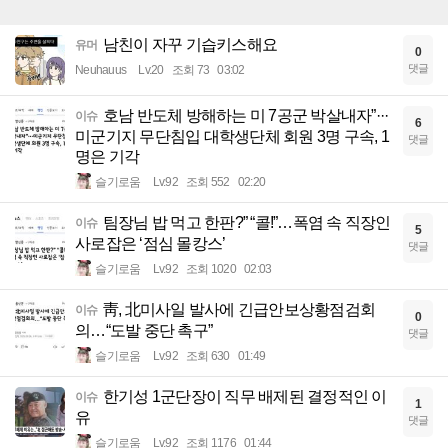
남친이 자꾸 기습키스해요
유머
0
댓글
Neuhauus
Lv.20
조회 73
03:02
호남 반도체 방해하는 미 7공군 박살내자”···
이슈
6
미군기지 무단침입 대학생단체 회원 3명 구속, 1
댓글
명은 기각
슬기로움
Lv.92
조회 552
02:20
팀장님 밥 먹고 한판?” “콜!”…폭염 속 직장인
이슈
5
사로잡은 ‘점심 몰캉스’
댓글
슬기로움
Lv.92
조회 1020
02:03
靑, 北미사일 발사에 긴급안보상황점검회
이슈
0
의…“도발 중단 촉구”
댓글
슬기로움
Lv.92
조회 630
01:49
한기성 1군단장이 직무 배제된 결정적인 이
이슈
1
유
댓글
슬기로움
Lv.92
조회 1176
01:44