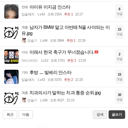
아이유 이지금 인스타
연예
6
댓글
입술돼지
Lv.43
조회 2354
추천 1
22:27
남자가 BMW 말고 아반떼 N을 사야되는 이
계층
15
유.jpg
댓글
강슬기
Lv.94
조회 3994
추천 1
22:26
이래서 한국 축구가 무너졌습니다.
이슈
2
댓글
아이스티이
Lv.32
조회 1791
추천 1
22:25
후방 ㅡ 빛베리 안스타
기타
15
댓글
입술돼지
Lv.43
조회 5370
추천 2
22:25
치과의사가 말하는 치과 통증 순위.jpg
계층
30
댓글
강슬기
Lv.94
조회 4537
22:23
최근
다음
검색
글쓰기