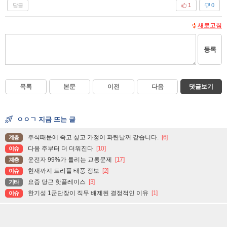
답글
1
0
새로고침
등록
목록
본문
이전
다음
댓글보기
ㅇㅇㄱ 지금 뜨는 글
주식때문에 죽고 싶고 가정이 파탄날꺼 같습니다.
[6]
계층
다음 주부터 더 더워진다
[10]
이슈
운전자 99%가 틀리는 교통문제
[17]
계층
현재까지 트리플 태풍 정보
[2]
이슈
요즘 당근 핫플레이스
[3]
기타
한기성 1군단장이 직무 배제된 결정적인 이유
[1]
이슈