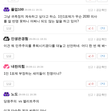
풀업100
26-06-11 16:31
신고
|
공감 확인
그냥 귀족정치 계속하고 싶다고 하쇼. 1인1표제가 무슨 2030 의사
를 잘 반영 못하니 어쩌니 되도 않는 말을 하고 있어?
답글
1
0
인생은경험
26-06-11 16:31
신고
|
공감 확인
이건 뭐 민주주의를 후퇴시키겠다를 대놓고 선언하네. 어디 한 번 해 봐~
답글
3
0
내란의힘
26-06-11 16:34
신고
|
공감 확인
1인 1표제 부정하는 새끼들이 친명이냐?
답글
0
0
노도
26-06-11 16:36
신고
|
공감 확인
당원주의 vs 엘리트주의
이건 단순한 계파 싸움이 아님.