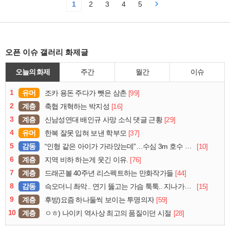
1
2
3
4
5
오픈 이슈 갤러리 화제글
오늘의 화제
주간
월간
이슈
1
유머
[99]
조카 용돈 주다가 뺏은 삼촌
2
계층
[16]
축협 개혁하는 박지성
3
계층
[29]
신남성연대 배인규 사망 소식 댓글 근황
4
유머
[37]
한복 잘못 입혀 보낸 학부모
5
감동
[10]
“인형 같은 아이가 가라앉는데”…수심 3m 호수 뛰어든 60대 의인
6
계층
[76]
지역 비하 하는게 웃긴 이유.
7
계층
[44]
드래곤볼 40주년 리스펙트하는 만화작가들
8
감동
[15]
슥오더니 촤악.. 연기 뚫고는 가슴 툭툭.. 지나가던 아재의 정체
9
계층
[59]
후방)요즘 하나둘씩 보이는 투명의자
10
계층
[28]
ㅇㅎ) 나이키 역사상 최고의 품질이던 시절