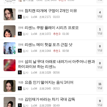
참치캔 따개에 구멍이 2개인 이유
연예
4
댓글
입사
Lv.94
조회 2171
01:03
리센느 쿠팡 플레이 시리즈 프로모
연예
1
댓글
입사
Lv.94
조회 1072
추천 3
01:00
리센느 메이 핫걸 포즈 근접 샷
연예
0
댓글
입사
Lv.94
조회 1044
추천 1
00:58
섬의 날 무대 아래로 내려가서 아주머니 팬과
연예
0
하이파이브 하는 리센느
댓글
입사
Lv.94
조회 1028
00:56
요즘 인기 떨어지는 음식 1티어
계층
11
댓글
입사
Lv.94
조회 2645
00:53
김민재가 바라는 차기 국대 감독
계층
9
댓글
입사
Lv.94
조회 2009
00:49