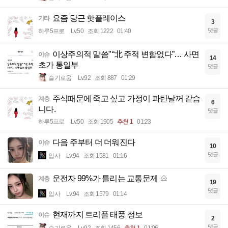
요즘 당근 핫플레이스
기타
3
댓글
하루5프로
Lv.50
조회 1222
01:40
이상주의적 말씀” “北 주적 변함없다”… 사면
이슈
14
초가 통일부
댓글
슬기로움
Lv.92
조회 887
01:29
주식때문에 죽고 싶고 가정이 파탄날꺼 같습
계층
6
니다.
댓글
하루5프로
Lv.50
조회 1905
추천 1
01:23
다음 주부터 더 더워진다
이슈
10
댓글
입사
Lv.94
조회 1581
01:16
운전자 99%가 틀리는 교통문제
계층
19
댓글
입사
Lv.94
조회 1579
01:14
현재까지 트리플 태풍 정보
이슈
2
댓글
슬기로움
Lv.92
조회 1456
추천 1
01:06