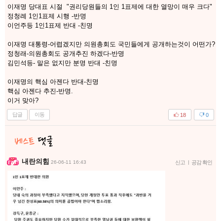
이재명 당대표 시절 "권리당원들의 1인 1표제에 대한 열망이 매우 크다"
정청례 1인1표제 시행 -반명
이언주등 1인1표제 반대 -친명
이재명 대통령-어렵겠지만 의원총회도 국민들에게 공개하는것이 어떤가?
정청래-의원총회도 공개추진 하겠다-반명
김민석등- 말은 없지만 분명 반대 -친명
이재명의 핵심 아젠다 반대-친명
핵심 아젠다 추진-반명.
이거 맞아?
답글
이동
18
0
내란의힘
26-06-11 16:43
신고
|
공감 확인