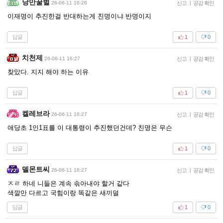
낭만꿀벌
26-06-11 16:26
신고
|
공감 확인
이재명이 추진한걸 반대하는게 친명이냐 반명이지
답글
1
0
치천제
26-06-11 16:27
신고
|
공감 확인
찾았다. 지지 해야 하는 이유
답글
1
0
켈레브라
26-06-11 16:27
신고
|
공감 확인
애당초 1인1표를 이 대통령이 추진했던건데? 친명은 무슨
답글
1
0
델몬트씨
26-06-11 16:27
신고
|
공감 확인
ㅈㄹ 하네 니들은 계속 솎아내야 할거 같다
색깔만 다르고 국힘이랑 똑같은 새끼덜
답글
1
0