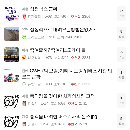
삼전닉스 근황..
계층
22
댓글
전자팔찌
Lv.93
조회 5964
추천 1
23:06
정상적으로 내려오는방법은없어?
유머
9
댓글
드라고노브
Lv.90
조회 2943
23:02
죽여줄까? 죽여라...오케이 콜
이슈
35
댓글
왜구김당
Lv.73
조회 5215
추천 2
22:34
QWER의 보컬, 기타 시요밍 위버스 사진 업
연예
1
로드 근황
댓글
큐땁이알
Lv.88
조회 1896
추천 3
22:33
폭락장을 맞이한 치과의사와 고객
계층
1
댓글
강슬기
Lv.94
조회 5026
추천 1
22:31
승객을 배려한 버스기사의 센스.jpg
계층
5
댓글
강슬기
Lv.94
조회 3708
추천 2
22:29