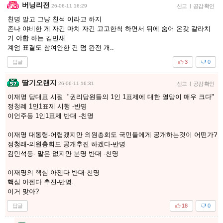
버닝리전
26-06-11 16:29
신고
|
공감 확인
친명 말고 그냥 친석 이라고 하지
존나 야비한 게 자긴 마치 자긴 고고한척 하면서 뒤에 숨어 온갖 갈라치
기 야합 하는 김민새
계엄 표결도 참여안한 건 덤 완전 개..
답글
3
0
딸기오랜지
26-06-11 16:31
신고
|
공감 확인
이재명 당대표 시절 "권리당원들의 1인 1표제에 대한 열망이 매우 크다"
정청례 1인1표제 시행 -반명
이언주등 1인1표제 반대 -친명
이재명 대통령-어렵겠지만 의원총회도 국민들에게 공개하는것이 어떤가?
정청래-의원총회도 공개추진 하겠다-반명
김민석등- 말은 없지만 분명 반대 -친명
이재명의 핵심 아젠다 반대-친명
핵심 아젠다 추진-반명.
이거 맞아?
답글
18
0