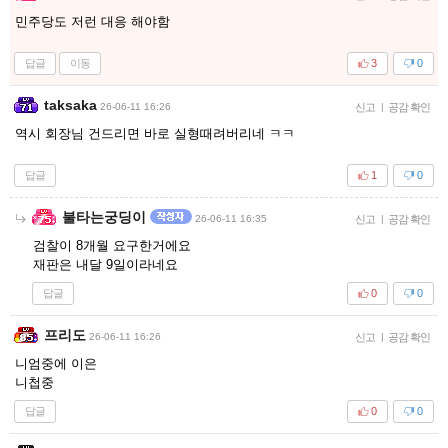
민주당도 저런 대응 해야함
답글
이동
3
0
taksaka
26-06-11 16:26
신고
|
공감 확인
역시 회장님 건드리면 바로 실형때려버리네 ㅋㅋ
답글
1
0
불타는궁딩이
26-06-11 16:35
신고
|
공감 확인
검찰이 8개월 요구한거에요
재판은 내달 9일이라네요
답글
0
0
프리도
26-06-11 16:26
신고
|
공감 확인
니엄중에 이은
니첩중
답글
0
0