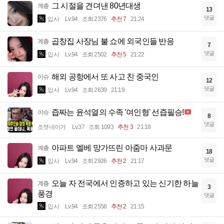
그 시절을 견뎌낸 80년대생
계층
13
댓글
입사
Lv.94
조회 2376
추천 7
21:24
곱창집 사장님 불 쇼에 외국인들 반응
계층
7
댓글
입사
Lv.94
조회 2502
추천 5
21:22
해외 공항에서 또 사고 친 중국인
이슈
12
댓글
입사
Lv.94
조회 2639
21:19
즙짜는 윤석열의 수족 '여인형' 선즙필승!
이슈
8
댓글
조졋네이거
Lv.37
조회 1093
추천 3
21:18
아파트 엘베 망가뜨린 아줌마 사과문
계층
18
댓글
입사
Lv.94
조회 2926
추천 2
21:17
오늘 자 전국에서 인증하고 있는 신기한 하늘
계층
3
풍경
댓글
입사
Lv.94
조회 2558
추천 2
21:15