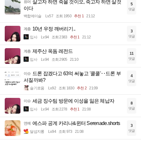
살고자 하면 죽을 것이오, 죽고자 하면 살것
유머
5
이다
댓글
백합에이슬
Lv.57
조회 1950
추천 1
21:12
10년 우정 깨버리기..
계층
3
댓글
입사
Lv.94
조회 2383
추천 1
21:12
제주산 옥돔 레전드
계층
11
댓글
입사
Lv.94
조회 2905
21:10
드론 잡겠다고 63억 써놓고 '쿨쿨'‥드론 부
이슈
4
서질까봐?
댓글
슬기로움
Lv.92
조회 1830
추천 2
21:09
세금 징수팀 방문에 이성을 잃은 체납자
이슈
8
댓글
입사
Lv.94
조회 2278
추천 1
21:08
에스파 공계 카리나&윈터 Serenade.shorts
연예
3
댓글
달섭지롱
Lv.94
조회 973
21:08