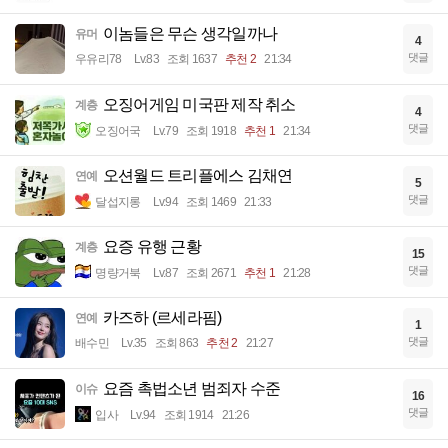
이놈들은 무슨 생각일까나
유머
4
댓글
우유리78
Lv.83
조회 1637
추천 2
21:34
오징어게임 미국판 제작 취소
계층
4
댓글
오징어국
Lv.79
조회 1918
추천 1
21:34
오션월드 트리플에스 김채연
연예
5
댓글
달섭지롱
Lv.94
조회 1469
21:33
요증 유행 근황
계층
15
댓글
명량거북
Lv.87
조회 2671
추천 1
21:28
카즈하 (르세라핌)
연예
1
댓글
배수민
Lv.35
조회 863
추천 2
21:27
요즘 촉법소년 범죄자 수준
이슈
16
댓글
입사
Lv.94
조회 1914
21:26