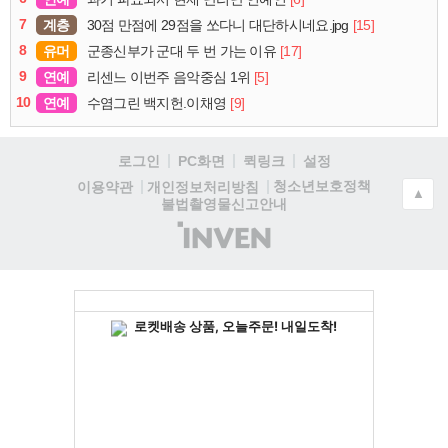
7
계층
[15]
30점 만점에 29점을 쏘다니 대단하시네요.jpg
8
유머
[17]
군종신부가 군대 두 번 가는 이유
9
연예
[5]
리센느 이번주 음악중심 1위
10
연예
[9]
수염그린 백지헌.이채영
로그인
PC화면
퀵링크
설정
청소년보호정책
이용약관
개인정보처리방침
▲
불법촬영물신고안내
(주)
인
벤