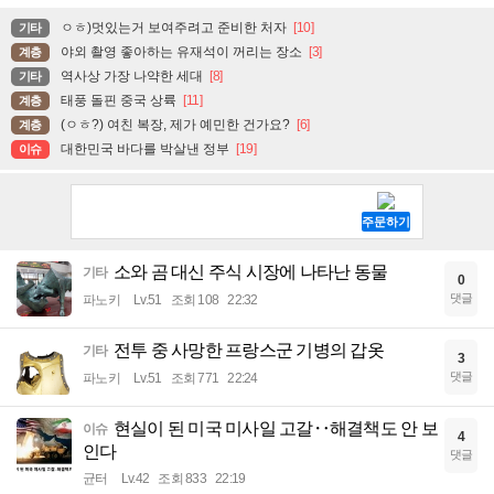
ㅇㅎ)멋있는거 보여주려고 준비한 처자
[10]
기타
야외 촬영 좋아하는 유재석이 꺼리는 장소
[3]
계층
역사상 가장 나약한 세대
[8]
기타
태풍 돌핀 중국 상륙
[11]
계층
(ㅇㅎ?) 여친 복장, 제가 예민한 건가요?
[6]
계층
대한민국 바다를 박살낸 정부
[19]
이슈
소와 곰 대신 주식 시장에 나타난 동물
기타
0
댓글
파노키
Lv.51
조회 108
22:32
전투 중 사망한 프랑스군 기병의 갑옷
기타
3
댓글
파노키
Lv.51
조회 771
22:24
현실이 된 미국 미사일 고갈‥해결책도 안 보
이슈
4
인다
댓글
균터
Lv.42
조회 833
22:19