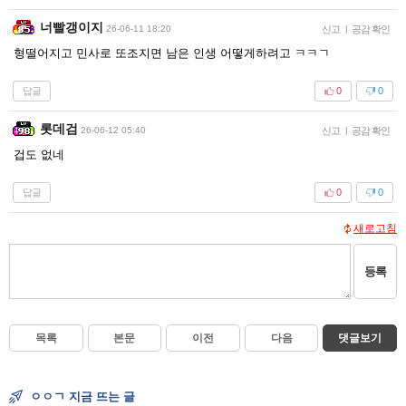
너빨갱이지
26-06-11 18:20
신고
|
공감 확인
형떨어지고 민사로 또조지면 남은 인생 어떻게하려고 ㅋㅋㄱ
답글
0
0
롯데검
26-06-12 05:40
신고
|
공감 확인
겁도 없네
답글
0
0
새로고침
등록
목록
본문
이전
다음
댓글보기
ㅇㅇㄱ 지금 뜨는 글