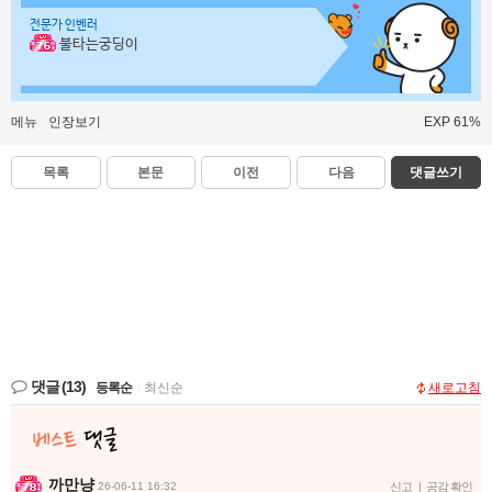
전문가 인벤러
불타는궁딩이
메뉴
인장보기
EXP 61%
목록
본문
이전
다음
댓글쓰기
댓글
(13)
등록순
|
최신순
새로고침
까만냥
26-06-11 16:32
신고
|
공감 확인