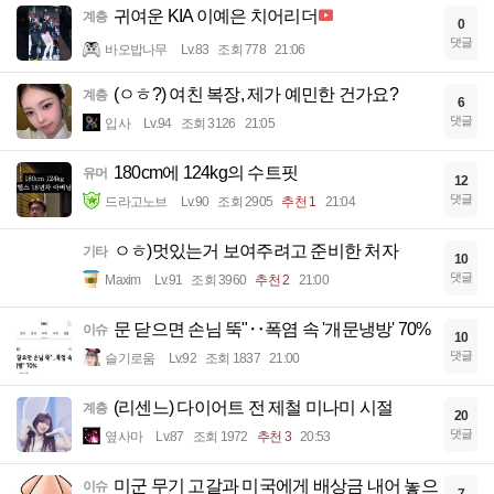
귀여운 KIA 이예은 치어리더
계층
0
댓글
바오밥나무
Lv.83
조회 778
21:06
(ㅇㅎ?) 여친 복장, 제가 예민한 건가요?
계층
6
댓글
입사
Lv.94
조회 3126
21:05
180cm에 124kg의 수트핏
유머
12
댓글
드라고노브
Lv.90
조회 2905
추천 1
21:04
ㅇㅎ)멋있는거 보여주려고 준비한 처자
기타
10
댓글
Maxim
Lv.91
조회 3960
추천 2
21:00
문 닫으면 손님 뚝"‥폭염 속 '개문냉방' 70%
이슈
10
댓글
슬기로움
Lv.92
조회 1837
21:00
(리센느) 다이어트 전 제철 미나미 시절
계층
20
댓글
옆사마
Lv.87
조회 1972
추천 3
20:53
미군 무기 고갈과 미국에게 배상금 내어 놓으
이슈
7