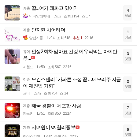
딸...여기 왜파고 있어?
계층
4
댓글
닉네임해야대
Lv.82
조회 1194
22:17
안지현 치어리더
계층
1
댓글
달섭지롱
Lv.94
조회 618
추천 1
22:16
인생2회차 엄마표 건강 이유식먹는 아이반
유머
3
응...
댓글
지원뜨
Lv.50
조회 567
22:15
모건스탠리 "가파른 조정 끝…메모리주 지금
이슈
3
이 재진입 기회"
댓글
균터
Lv.42
조회 754
22:14
태국 경찰이 체포한 사람
계층
7
댓글
파노키
Lv.51
조회 850
22:14
시녀원이 vs 할리종부
계층
0
댓글
아이스티이
Lv.32
조회 288
22:12