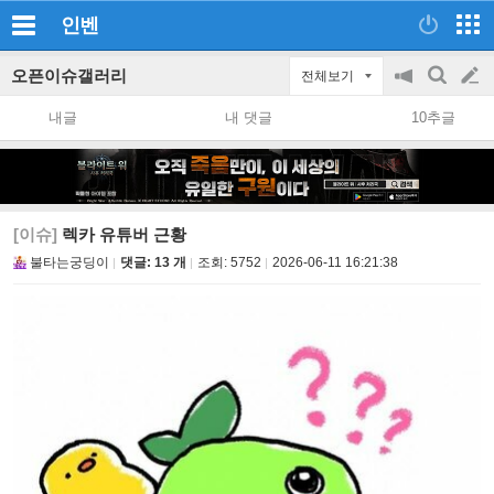
인벤
오픈이슈갤러리
전체보기
공
검
글
지
색
내글
내 댓글
10추글
on/off
쓰
기
[이슈]
렉카 유튜버 근황
불타는궁딩이
댓글: 13 개
조회:
5752
2026-06-11 16:21:38