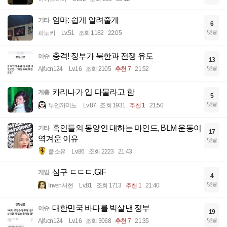
엄마: 쉽게 알려줄게
기타
6
댓글
파노키
Lv.51
조회 1182
22:05
충격! 정부가 북한과 전쟁 유도
이슈
13
댓글
Ajfucn124
Lv.16
조회 2105
추천 7
21:52
카리나가 입 다물라고 함
계층
5
댓글
부엔까미노
Lv.87
조회 1931
추천 1
21:50
흑인들의 동양인 대하는 마인드, BLM 운동이
기타
17
역겨운 이유
댓글
풀소유
Lv.86
조회 2223
21:43
삼구 ㄷㄷㄷ.GIF
게임
4
댓글
Inven서현
Lv.81
조회 1713
추천 1
21:40
대한민국 바다를 박살낸 정부
이슈
19
댓글
Ajfucn124
Lv.16
조회 3068
추천 7
21:35