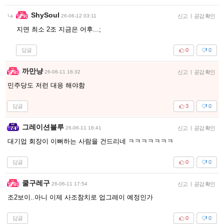
ShySoul
26-06-12 03:11
신고
|
공감 확인
지면 최소 2조 지금은 어후...;
답글
0
0
까만냥
26-06-11 16:32
신고
|
공감 확인
민주당도 저런 대응 해야함
답글
3
0
그레이션블루
26-06-11 16:41
신고
|
공감 확인
대기업 회장이 이뻐하는 사람을 건드리네 ㅋㅋㅋㅋㅋㅋㅋ
답글
0
0
쿨구레구
26-06-11 17:54
신고
|
공감 확인
조2보이..아니 이제 사조참치로 업그레이 예정인가
답글
0
0