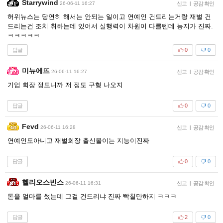
Starrywind
26-06-11 16:27
신고
|
공감 확인
허위뉴스는 당연히 해서는 안되는 일이고 연예인 건드리는거랑 재벌 건
드리는건 조치 취하는데 있어서 실행력이 차원이 다를텐데 능지가 진짜.
ㅋㅋㅋㅋㅋ
답글
0
0
미뉴에뜨
26-06-11 16:27
신고
|
공감 확인
기업 회장 정도니까 저 정도 구형 나오지
답글
0
0
Fevd
26-06-11 16:28
신고
|
공감 확인
연예인도아니고 재벌회장 출신몰이는 지능이진짜
답글
0
0
헬리오스빈스
26-06-11 16:31
신고
|
공감 확인
돈을 얼마를 썼는데 그걸 건드리냐 진짜 빡칠만하지 ㅋㅋㅋ
답글
2
0