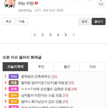
라는 이란.
댓글
영원한하늘
Lv.71
조회 1142
20:52
최근
다음
검색
글쓰기
1
2
3
4
5
오픈 이슈 갤러리 화제글
오늘의 화제
주간
월간
이슈
1
지식
[18]
중력댐의 건축해부도
2
계층
[20]
딸처럼 업어키운 7년 터울 여동생
3
연예
[49]
ㅇㅎㅂ? 어제 오션월드 김채연 모음
4
유머
[15]
남자들이 미친다는 스킬 모음
5
유머
[26]
얼마나 화가났는지 감도 안옴
6
연예
[6]
과거 파묘되서 현재 난리난 연예인