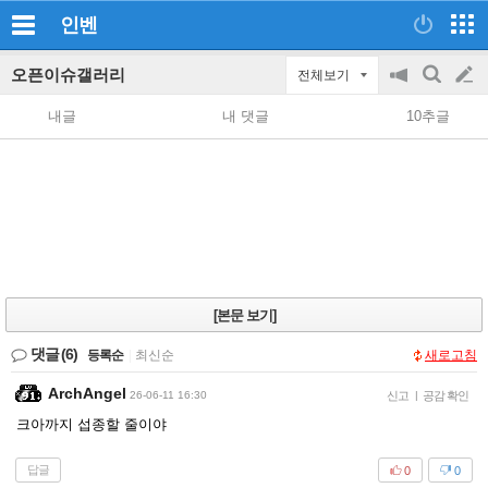
인벤
오픈이슈갤러리
전체보기
공
검
글
지
색
내글
내 댓글
10추글
on/off
쓰
기
[본문 보기]
댓글
(6)
등록순
|
최신순
새로고침
ArchAngel
26-06-11 16:30
신고
|
공감 확인
크아까지 섭종할 줄이야
답글
0
0