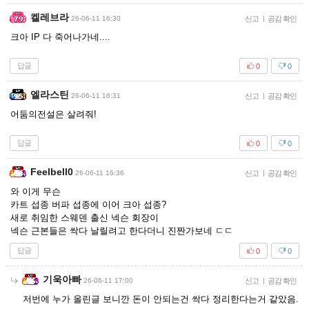
켈레브라
26-06-11 16:30
신고
|
공감 확인
크아 IP 다 죽어나가네....
답글
0
0
엘라스틴
26-06-11 16:31
신고
|
공감 확인
어둠의전설은 살려줘!
답글
0
0
Feelbell0
26-06-11 16:36
신고
|
공감 확인
와 이게 무슨
카트 섭종 버파 섭종에 이어 크아 섭종?
새로 취임한 스웨덴 출신 넥슨 회장이
넥슨 근본들은 싹다 날릴려고 한다더니 진짠가보네 ㄷㄷ
답글
0
0
기욱아빠
26-06-11 17:00
신고
|
공감 확인
저번에 누가 올린글 보니깐 돈이 안되는건 싹다 정리한다는거 같았음.