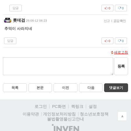
답글
0
0
롯데검
26-06-12 06:23
신고
|
공감 확인
추억이 사라지네
답글
0
0
새로고침
등록
목록
본문
이전
다음
댓글보기
로그인
PC화면
퀵링크
설정
청소년보호정책
이용약관
개인정보처리방침
▲
불법촬영물신고안내
(주)