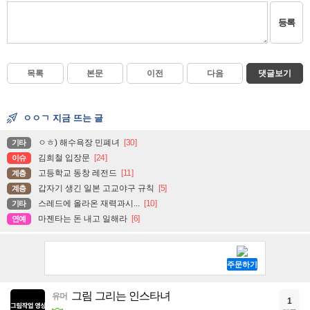
등록
목록
본문
이전
다음
댓글보기
ㅇㅇㄱ 지금 뜨는 글
ㅇㅎ) 해수욕장 민폐녀
[30]
기타
김희철 입장문
[24]
이슈
고등학교 동창 레전드
[11]
계층
갑자기 생긴 일본 고교야구 규칙
[5]
계층
스레드에 올라온 재력과시...
[10]
기타
마젠타는 돈 내고 일해라
[6]
연예
그림 그리는 인스타녀
유머
1