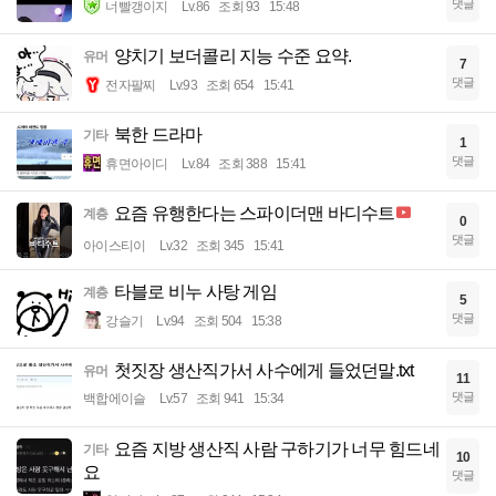
댓글
너빨갱이지
Lv.86
조회 93
15:48
양치기 보더콜리 지능 수준 요약.
유머
7
댓글
전자팔찌
Lv.93
조회 654
15:41
북한 드라마
기타
1
댓글
휴면아이디
Lv.84
조회 388
15:41
요즘 유행한다는 스파이더맨 바디수트
계층
0
댓글
아이스티이
Lv.32
조회 345
15:41
타블로 비누 사탕 게임
계층
5
댓글
강슬기
Lv.94
조회 504
15:38
첫짓장 생산직가서 사수에게 들었던말.txt
유머
11
댓글
백합에이슬
Lv.57
조회 941
15:34
요즘 지방 생산직 사람 구하기가 너무 힘드네
기타
10
요
댓글