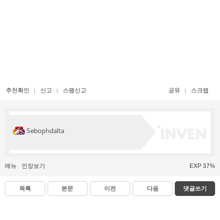
추천확인
신고
스팸신고
공유
스크랩
Sebophdalta
메뉴
인장보기
EXP 37%
목록
본문
이전
다음
댓글쓰기