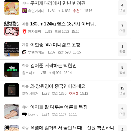
무지개다리에서 만난 반려견
기타
4
댓글
휴면아이디
Lv.84
조회 831
추천 1
15:16
180cm 124kg 헬스 18년차 아버님.
계층
7
댓글
전자팔찌
Lv.93
조회 1512
15:15
이현중 nba 미니캠프 초청
계층
1
댓글
부엔까미노
Lv.87
조회 593
15:15
김어준 저격하는 탁현민
이슈
5
댓글
원스타조
Lv.75
조회 904
15:14
와 장원영이 중국인이라네요
이슈
15
댓글
조졋네이거
Lv.37
조회 1395
추천 3
15:12
아이들 잘 다루는 어른들 특징
유머
5
댓글
Ieewrre
Lv.74
조회 1157
15:11
폭염에 길거리서 울던 50대…신원 확인하니
이슈
4