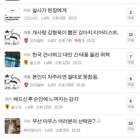
설사가 된장에게
이슈
2
댓글
고도비만
Lv.91
조회 626
15:22
개사랑 강형욱이 뽑은 강아지 티어리스트.
계층
12
댓글
전자팔찌
Lv.93
조회 790
추천 1
15:22
한국 건너뛰고 대만 간 태풍 돌핀 위력
이슈
7
댓글
풀소유
Lv.86
조회 1251
15:21
본인이 차주라면 절대로 못참음.
계층
9
댓글
전자팔찌
Lv.93
조회 1035
15:19
배드신후 손안에 느껴지는 감각
유머
6
댓글
풀소유
Lv.86
조회 1202
15:19
무선 마우스 여러분의 선택은?
기타
12
댓글
특대형피자
Lv.62
조회 653
15:19