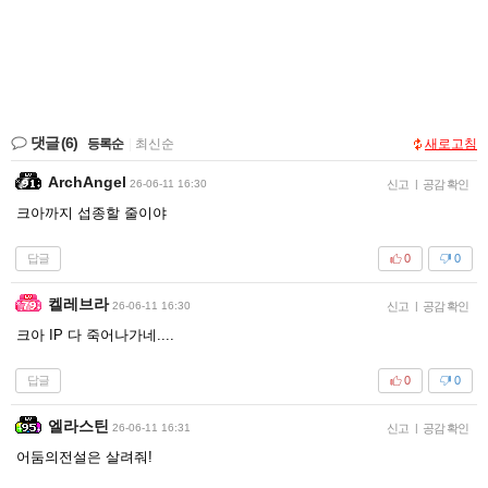
댓글
(6)
등록순
|
최신순
새로고침
ArchAngel
26-06-11 16:30
신고
|
공감 확인
크아까지 섭종할 줄이야
답글
0
0
켈레브라
26-06-11 16:30
신고
|
공감 확인
크아 IP 다 죽어나가네....
답글
0
0
엘라스틴
26-06-11 16:31
신고
|
공감 확인
어둠의전설은 살려줘!