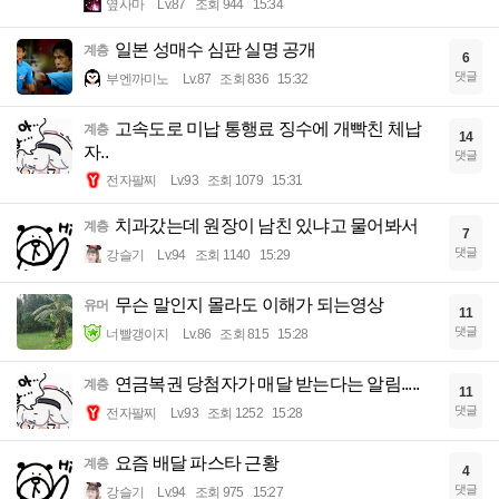
옆사마
Lv.87
조회 944
15:34
일본 성매수 심판 실명 공개
계층
6
댓글
부엔까미노
Lv.87
조회 836
15:32
고속도로 미납 통행료 징수에 개빡친 체납
계층
14
자..
댓글
전자팔찌
Lv.93
조회 1079
15:31
치과갔는데 원장이 남친 있냐고 물어봐서
계층
7
댓글
강슬기
Lv.94
조회 1140
15:29
무슨 말인지 몰라도 이해가 되는영상
유머
11
댓글
너빨갱이지
Lv.86
조회 815
15:28
연금복권 당첨자가 매달 받는다는 알림.....
계층
11
댓글
전자팔찌
Lv.93
조회 1252
15:28
요즘 배달 파스타 근황
계층
4
댓글
강슬기
Lv.94
조회 975
15:27