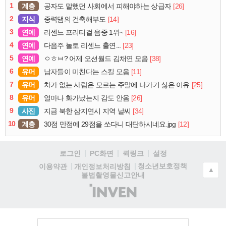
1
계층
[26]
공자도 말했던 사회에서 피해야하는 상급자
2
지식
[14]
중력댐의 건축해부도
3
연예
[16]
리센느 프리티걸 음중 1위~
4
연예
[23]
다음주 놀토 리센느 출연...
5
연예
[38]
ㅇㅎㅂ? 어제 오션월드 김채연 모음
6
유머
[11]
남자들이 미친다는 스킬 모음
7
유머
[25]
차가 없는 사람은 모르는 주말에 나가기 싫은 이유
8
유머
[26]
얼마나 화가났는지 감도 안옴
9
사진
[34]
지금 북한 삼지연시 지역 날씨
10
계층
[12]
30점 만점에 29점을 쏘다니 대단하시네요.jpg
로그인
PC화면
퀵링크
설정
청소년보호정책
이용약관
개인정보처리방침
▲
불법촬영물신고안내
(주)
인
벤