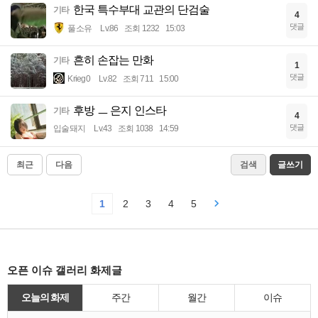
한국 특수부대 교관의 단검술
기타
4
댓글
풀소유
Lv.86
조회 1232
15:03
흔히 손잡는 만화
기타
1
댓글
Krieg0
Lv.82
조회 711
15:00
후방 ㅡ 은지 인스타
기타
4
댓글
입술돼지
Lv.43
조회 1038
14:59
최근
다음
검색
글쓰기
1
2
3
4
5
오픈 이슈 갤러리 화제글
오늘의 화제
주간
월간
이슈