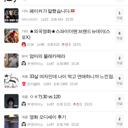
페이커가 말했습니다.
기타
1
댓글
아이스티이
Lv.32
조회 414
15:25
★외국영화★스파이더맨:브랜드뉴데이(스
기타
6
포X)
댓글
리뷰
Lv.86
조회 623
추천 3
15:25
엄마의 몰래카메라
유머
2
댓글
부엔까미노
Lv.87
조회 895
15:24
33살 여자인데 나이 먹고 연애하니까 느낀점.
계층
9
댓글
전자팔찌
Lv.93
조회 1366
15:24
ㅇㅎ?) 30 vs 120
계층
0
댓글
부엔까미노
Lv.87
조회 1121
추천 1
15:23
영화 오디세이 후기
계층
2
댓글
부엔까미노
Lv.87
조회 746
15:22