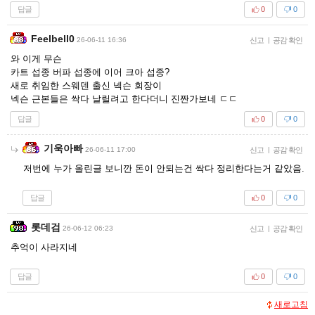
답글
0
0
Feelbell0
26-06-11 16:36
신고
|
공감 확인
와 이게 무슨
카트 섭종 버파 섭종에 이어 크아 섭종?
새로 취임한 스웨덴 출신 넥슨 회장이
넥슨 근본들은 싹다 날릴려고 한다더니 진짠가보네 ㄷㄷ
답글
0
0
기욱아빠
26-06-11 17:00
신고
|
공감 확인
저번에 누가 올린글 보니깐 돈이 안되는건 싹다 정리한다는거 같았음.
답글
0
0
롯데검
26-06-12 06:23
신고
|
공감 확인
추억이 사라지네
답글
0
0
새로고침