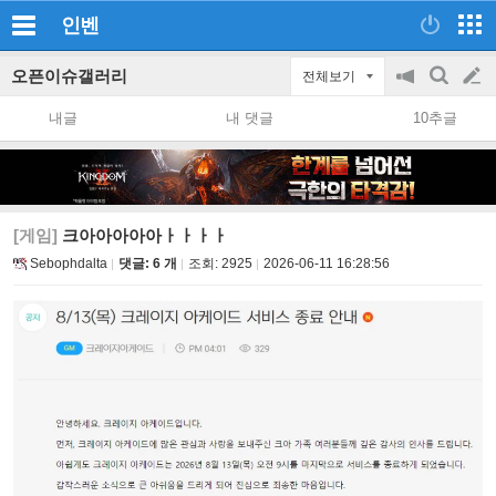
인벤
오픈이슈갤러리
전체보기
공
검
글
지
색
내글
내 댓글
10추글
on/off
쓰
기
[게임]
크아아아아아ㅏㅏㅏㅏ
Sebophdalta
댓글: 6 개
조회:
2925
2026-06-11 16:28:56