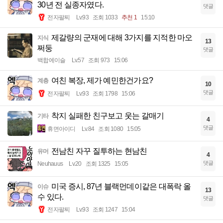
30년 전 실종자였다.
댓글
전자팔찌
Lv.93
조회 1033
추천 1
15:10
제갈량의 군재에 대해 3가지를 지적한 마오
지식
13
쩌둥
댓글
백합에이슬
Lv.57
조회 973
15:06
여친 복장, 제가 예민한건가요?
계층
10
댓글
전자팔찌
Lv.93
조회 1798
15:06
착지 실패한 친구보고 웃는 갈매기
기타
4
댓글
휴면아이디
Lv.84
조회 1080
15:05
전남친 자꾸 질투하는 현남친
유머
4
댓글
Neuhauus
Lv.20
조회 1325
15:05
미국 증시, 87년 블랙먼데이같은 대폭락 올
이슈
13
수 있다.
댓글
전자팔찌
Lv.93
조회 1247
15:04