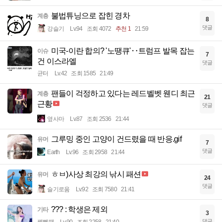
불법튜닝으로 잡힌 경차
계층
8
댓글
강슬기
Lv.94
조회 4072
추천 1
21:59
미국-이란 합의? '노땡큐'‥트럼프 발목 잡는
이슈
7
건 이스라엘
댓글
균터
Lv.42
조회 1585
21:49
팬들이 걱정하고 있다는 레드벨벳 웬디 최근
계층
21
근황
댓글
옆사마
Lv.87
조회 2536
21:44
그루밍 중인 고양이 건드렸을 때 반응.gif
유머
7
댓글
Earth
Lv.96
조회 2958
21:44
ㅎㅂ)사상 최강의 낚시 패션
유머
24
댓글
슬기로움
Lv.92
조회 7580
21:41
??? : 학생은 제외
기타
3
댓글