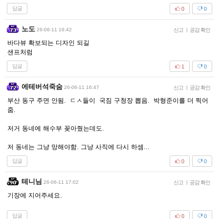
답글
0
0
노도
26-06-11 16:42
신고
|
공감 확인
바다뷰 확보되는 디자인 되길
샌프처럼
답글
1
0
에테버석죽숨
26-06-11 16:47
신고
|
공감 확인
부산 동구 주면 안됨. ㄷㅅ들이 국짐 구청장 뽑음. 박형준이를 더 찍어
줌.
저거 동네에 해수부 꽂아줬는데도.
저 동네는 그냥 망해야함. 그냥 사직에 다시 하셈...
답글
0
0
테니님
26-06-11 17:02
신고
|
공감 확인
기장에 지어주세요.
답글
0
0