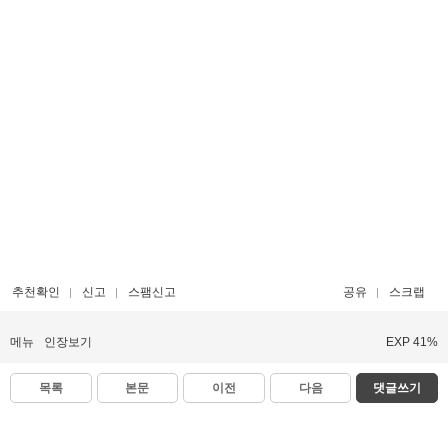
추천확인
신고
스팸신고
공유
스크랩
메뉴
인장보기
EXP 41%
목록
본문
이전
다음
댓글쓰기