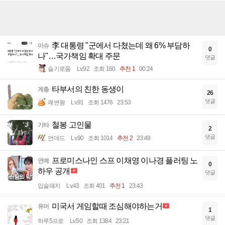
李 대통령 "군에서 다쳤는데 왜 6% 부담하
이슈
0
나"…국가책임 확대 주문
댓글
슬기로움
Lv.92
조회 160
추천 1
00:24
타부서의 친한 동생이
계층
26
댓글
쾌변왕
Lv.91
조회 1476
23:53
철봉 고인물
기타
2
댓글
언데드
Lv.90
조회 1014
추천 2
23:48
프로미스나인 스프 이채영 이나경 플러팅 노
연예
0
하우 공개
댓글
입술돼지
Lv.43
조회 401
추천 1
23:43
미국서 게임할때 조심해야하는거
유머
1
댓글
하루5프로
Lv.50
조회 1384
23:21