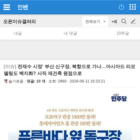
인벤
오픈이슈갤러리
전체보기
공
검
글
지
색
내글
내 댓글
10추글
on/off
쓰
기
[이슈]
전재수 시정' 부산 신구장, 북항으로 가나…아시아드 리모
델링도 백지화? 사직 재건축 원점으로
슬기로움
댓글: 10 개
조회:
2960
2026-06-11 16:33:21