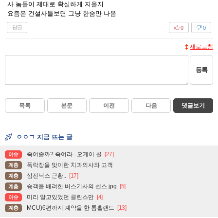
사 놈들이 제대로 확실하게 지을지
요즘은 건설사들보면 그냥 한숨만 나옴
답글
0
0
새로고침
등록
목록
본문
이전
다음
댓글보기
ㅇㅇㄱ 지금 뜨는 글
죽여줄까? 죽여라...오케이 콜
[27]
이슈
폭락장을 맞이한 치과의사와 고객
계층
삼전닉스 근황..
[17]
계층
승객을 배려한 버스기사의 센스.jpg
[5]
계층
미리 알고있었던 클린스만
[4]
이슈
MCU)6편까지 계약을 한 톰홀랜드
[13]
계층