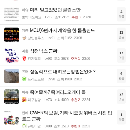
미리 알고있었던 클린스만
이슈
4
댓글
호박이쪼아요
Lv.12
조회 2195
추천 3
23:20
MCU)6편까지 계약을 한 톰홀랜드
계층
13
댓글
낭만블루스
Lv.91
조회 2182
23:08
삼전닉스 근황..
계층
17
댓글
전자팔찌
Lv.93
조회 3678
추천 1
23:06
정상적으로 내려오는방법은없어?
유머
6
댓글
드라고노브
Lv.90
조회 1989
23:02
죽여줄까? 죽여라...오케이 콜
이슈
27
댓글
왜구김당
Lv.73
조회 4009
추천 2
22:34
QWER의 보컬, 기타 시요밍 위버스 사진 업
연예
1
로드 근황
댓글
큐땁이알
Lv.88
조회 1518
추천 3
22:33