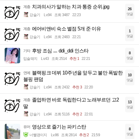
치과의사가 말하는 치과 통증 순위.jpg
계층
26
댓글
강슬기
Lv.94
조회 3487
22:23
에어비앤비 숙소 별점 5개 준 이유
계층
1
댓글
강슬기
Lv.94
조회 2483
22:21
후방 조심 ㅡ ddi_ddi 인스타
기타
8
댓글
입술돼지
Lv.43
조회 2514
추천 1
22:21
블랙핑크 데뷔 10주년을 앞두고 불만 폭발한
연예
10
블핑 팬덤
댓글
강슬기
Lv.94
조회 2432
추천 3
22:20
졸업하면 바로 독립한다고 노래부르던 고2
계층
13
딸
댓글
강슬기
Lv.94
조회 5116
추천 2
22:01
영상으로 즐기는 파키스탄
유머
8
댓글
너빨갱이지
Lv.86
조회 2814
추천 2
21:59