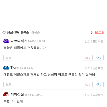
댓글
(10)
등록순
|
최신순
새로고침
다르나서스
26-06-11 16:34
신고
|
공감 확인
북항은 태풍에도 괜찮을겁니다
답글
0
0
Tru
26-06-11 16:37
신고
|
공감 확인
대전도 이글스파크 재개발 하고 성심당 버프로 구도심 많이 살아남
답글
0
0
기억상실
26-06-11 16:41
신고
|
공감 확인
북항..아..먼데.