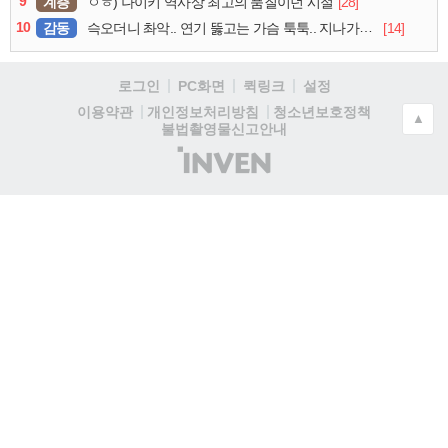
9
계층
[28]
ㅇㅎ) 나이키 역사상 최고의 품질이던 시절
10
감동
[14]
슥오더니 촤악.. 연기 뚫고는 가슴 툭툭.. 지나가던 아재의 정체
로그인
PC화면
퀵링크
설정
청소년보호정책
이용약관
개인정보처리방침
▲
불법촬영물신고안내
(주)
인
벤