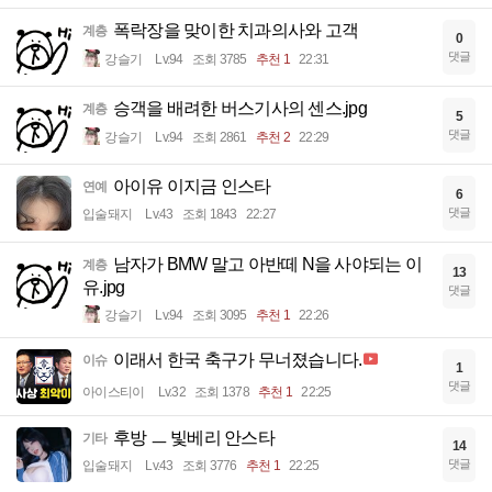
폭락장을 맞이한 치과의사와 고객
계층
0
댓글
강슬기
Lv.94
조회 3785
추천 1
22:31
승객을 배려한 버스기사의 센스.jpg
계층
5
댓글
강슬기
Lv.94
조회 2861
추천 2
22:29
아이유 이지금 인스타
연예
6
댓글
입술돼지
Lv.43
조회 1843
22:27
남자가 BMW 말고 아반떼 N을 사야되는 이
계층
13
유.jpg
댓글
강슬기
Lv.94
조회 3095
추천 1
22:26
이래서 한국 축구가 무너졌습니다.
이슈
1
댓글
아이스티이
Lv.32
조회 1378
추천 1
22:25
후방 ㅡ 빛베리 안스타
기타
14
댓글
입술돼지
Lv.43
조회 3776
추천 1
22:25