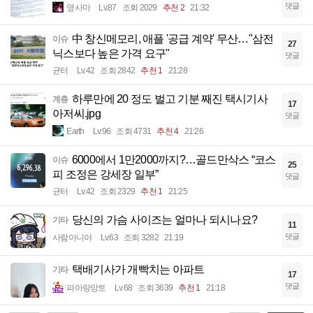
댓글
옆사마
Lv.87
조회 2029
추천 2
21:32
中 창신메모리, 애플 '공급 계약' 무산…"삼전
이슈
27
닉스보다 높은 가격 요구"
댓글
균터
Lv.42
조회 2842
추천 1
21:28
하루만에 20 정도 벌고 기분 째진 택시기사
계층
17
아저씨.jpg
댓글
Earth
Lv.96
조회 4731
추천 4
21:26
6000에서 1만2000까지?…골드만삭스 “코스
이슈
25
피 조정은 강세장 일부”
댓글
균터
Lv.42
조회 2329
추천 1
21:25
당신의 가슴 사이즈는 얼마나 되시나요?
기타
11
댓글
사람아니야
Lv.63
조회 3282
21:19
택배기사가 개빡치는 아파트
기타
17
댓글
파아랑망토
Lv.68
조회 3639
추천 1
21:18