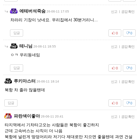
에테버석죽숨
26-06-11 17:05
신고
|
공감 확인
차라리 기장이 낫네요. 우리집에서 30분거리니...
답글
0
0
테니님
26-06-11 18:55
신고
|
공감 확인
ㅇㅋ 우리동네임
답글
0
0
루키마스터
26-06-11 18:14
신고
|
공감 확인
북항 차 졸라 많을텐데
답글
0
0
파란색이좋아
26-06-11 20:41
신고
|
공감 확인
타지역에서 기차타고오는 사람들은 북항이 좋긴하지
근데 고속버스는 사직이 더 나음
북항에 널린게 땅덩어리라 저기다 제대로만 지으면 좋을텐데 과연 건설