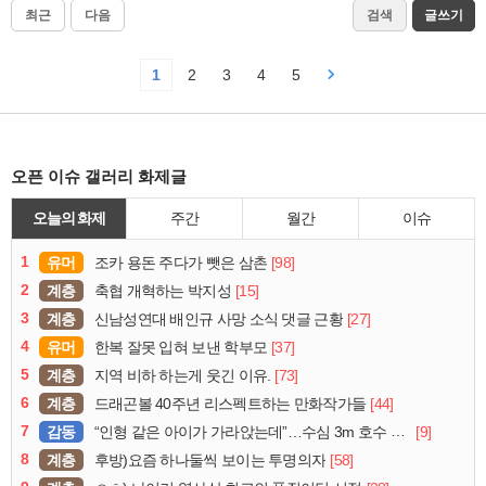
최근
다음
검색
글쓰기
1
2
3
4
5
오픈 이슈 갤러리 화제글
오늘의 화제
주간
월간
이슈
1
유머
[98]
조카 용돈 주다가 뺏은 삼촌
2
계층
[15]
축협 개혁하는 박지성
3
계층
[27]
신남성연대 배인규 사망 소식 댓글 근황
4
유머
[37]
한복 잘못 입혀 보낸 학부모
5
계층
[73]
지역 비하 하는게 웃긴 이유.
6
계층
[44]
드래곤볼 40주년 리스펙트하는 만화작가들
7
감동
[9]
“인형 같은 아이가 가라앉는데”…수심 3m 호수 뛰어든 60대 의인
8
계층
[58]
후방)요즘 하나둘씩 보이는 투명의자