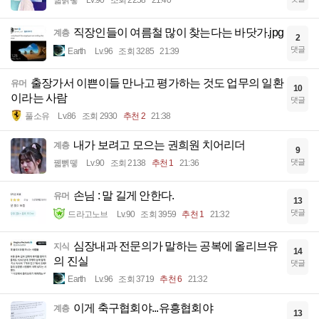
꿻뻵뗗
Lv.90
조회 2258
21:40
직장인들이 여름철 많이 찾는다는 바닷가.jpg
계층
2
댓글
Earth
Lv.96
조회 3285
21:39
출장가서 이쁜이들 만나고 평가하는 것도 업무의 일환
유머
10
이라는 사람
댓글
풀소유
Lv.86
조회 2930
추천 2
21:38
내가 보려고 모으는 권희원 치어리더
계층
9
댓글
꿻뻵뗗
Lv.90
조회 2138
추천 1
21:36
손님 : 말 길게 안한다.
유머
13
댓글
드라고노브
Lv.90
조회 3959
추천 1
21:32
심장내과 전문의가 말하는 공복에 올리브유
지식
14
의 진실
댓글
Earth
Lv.96
조회 3719
추천 6
21:32
이게 축구협회야...유흥협회야
계층
13