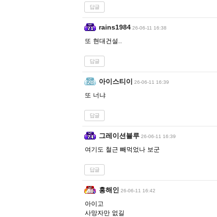
답글
rains1984
26-06-11 16:38
또 현대건설..
답글
아이스티이
26-06-11 16:39
또 너냐
답글
그레이션블루
26-06-11 16:39
여기도 철근 빼먹었나 보군
답글
홍해인
26-06-11 16:42
아이고
사망자만 없길