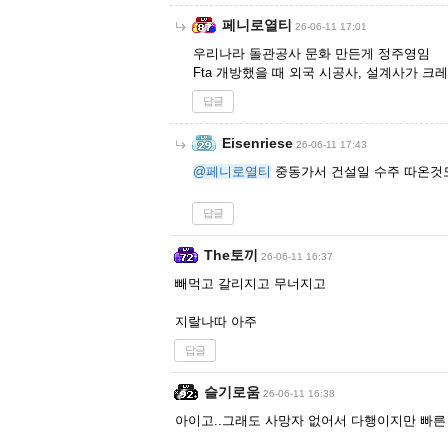
페니로열티
26-06-11 17:01
우리나라 돌관공사 문화 만든게 정주영임
Fta 개방했을 때 외국 시공사, 설계사가 크
답글
Eisenriese
26-06-11 17:43
@페니로열티
중동가서 건설일 수주 따온것도
답글
The토끼
26-06-11 16:37
빼먹고 갈리지고 무너지고
지랄나따 아주
답글
슬기로움
26-06-11 16:38
아이고..그래도 사망자 없어서 다행이지만 빠른