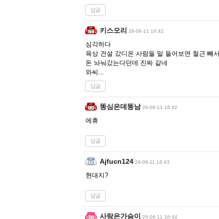
답글
키스모리
26-06-11 16:42
심각하다
육상 건설 갔디온 사람들 말 들어보면 철근 빼
돈 놔눠갔는다던데 진짜 같네
와씨...
답글
똥심은데똥남
26-06-11 16:42
에휴
답글
Ajfucn124
26-06-11 16:43
현대지?
답글
사랑은가슴이
26-06-11 16:44