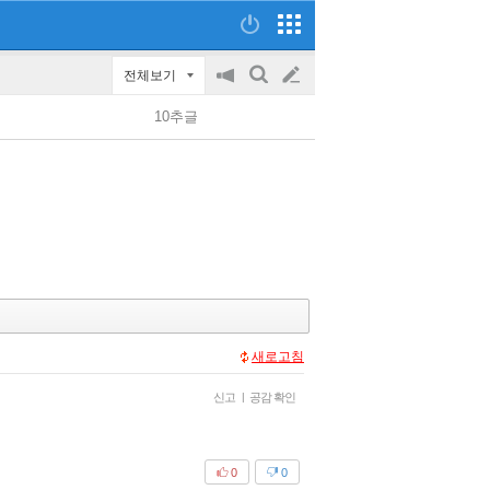
전체보기
공
검
글
지
색
10추글
on/off
쓰
기
새로고침
신고
|
공감 확인
0
0