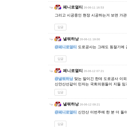
페니로열티
26-06-11 16:53
그리고 시공중인 현장 시공하는거 보면 가관
답글
낼뭐하낭
26-06-11 19:00
@페니로열티
도로공사는 그래도 동절기에 공
답글
페니로열티
26-06-12 07:21
@낼뭐하낭
맞는 말이긴 한데 도로공사 이외
신안산선같이 민자는 국회의원들이 지들 임기
답글
낼뭐하낭
26-06-12 09:21
@페니로열티
신안산 이번주에 한 분 더 돌
답글