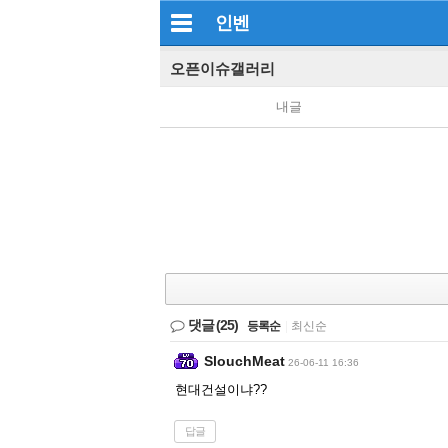
인벤
오픈이슈갤러리
내글
댓글
(25)
등록순
|
최신순
SlouchMeat
26-06-11 16:36
현대건설이냐??
답글