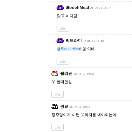
SlouchMeat
26-06-11 16:37
맞고 이지랄
답글
빅브라더
26-06-11 16:45
@SlouchMeat
헐 이네
답글
꽐라딘
26-06-11 16:36
또 현대건설
답글
판교
26-06-11 16:37
정주영이가 이런 꼬라지를 봐야되는데
답글