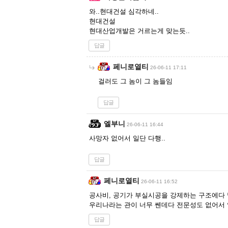
와..현대건설 심각하네..
현대건설
현대산업개발은 거르는게 맞는듯..
답글
페니로열티
26-06-11 17:11
걸러도 그 놈이 그 놈들임
답글
엘부니
26-06-11 16:44
사망자 없어서 일단 다행..
답글
페니로열티
26-06-11 16:52
공사비, 공기가 부실시공을 강제하는 구조에다 
우리나라는 관이 너무 쎈데다 전문성도 없어서 
답글