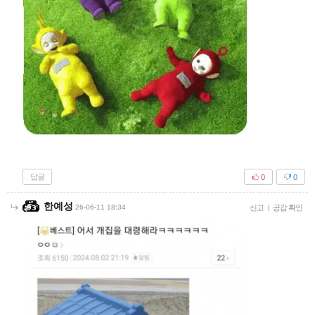
답글
0
0
한예성
26-06-11 18:34
신고
|
공감 확인