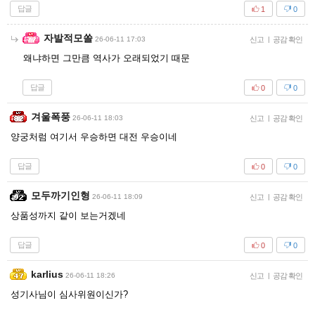
답글
1
0
자발적모쏠
26-06-11 17:03
신고
|
공감 확인
왜냐하면 그만큼 역사가 오래되었기 때문
답글
0
0
겨울폭풍
26-06-11 18:03
신고
|
공감 확인
양궁처럼 여기서 우승하면 대전 우승이네
답글
0
0
모두까기인형
26-06-11 18:09
신고
|
공감 확인
상품성까지 같이 보는거겠네
답글
0
0
karlius
26-06-11 18:26
신고
|
공감 확인
성기사님이 심사위원이신가?