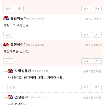
답글
이동
4
5
술만먹는다
26-06-11 16:38
신고
|
공감 확인
빵심으로 대동단결
답글
1
0
휴면아이디
26-06-11 16:39
신고
|
공감 확인
계집대회는 없나요
답글
4
5
사형집행관
26-06-11 16:43
신고
|
공감 확인
사내연예는 남자끼리 사귀는 거라면서요..ㄷㄷ
답글
0
0
인성본악
26-06-11 17:14
신고
|
공감 확인
그게 뭔데요...