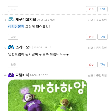
답글
0
0
개구리꼬치털
26-06-11 17:26
신고
|
공감 확인
@인성본악
그런게 있어요잇!
답글
0
0
소라아오이
26-06-11 18:19
신고
|
공감 확인
망한드립이 된거같아 위로추 드립니다ㅜㅜ
답글
0
0
교범바제
26-06-11 18:32
신고
|
공감 확인