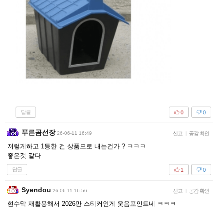
답글
0
0
푸른곰선장
26-06-11 16:49
신고
|
공감 확인
저렇게하고 1등한 건 상품으로 내는건가 ? ㅋㅋㅋ
좋은것 같다
답글
1
0
Syendou
26-06-11 16:56
신고
|
공감 확인
현수막 재활용해서 2026만 스티커인게 웃음포인트네 ㅋㅋㅋ