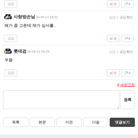
답글
0
0
사랑방손님
26-06-11 18:31
신고
|
공감 확인
배가 좀 고픈데 제가 심사를..
답글
0
0
롯데검
26-06-12 06:26
신고
|
공감 확인
우왕
답글
0
0
새로고침
등록
목록
본문
이전
다음
댓글보기