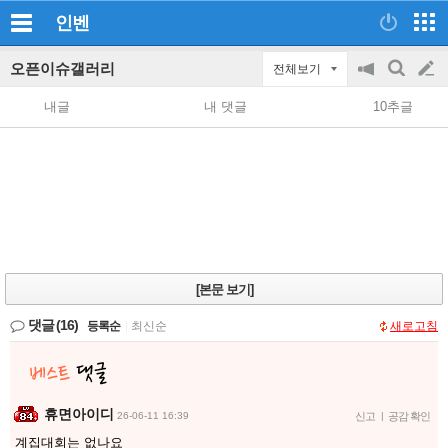
인벤
오픈이슈갤러리
전체보기
공
검
글
지
색
내글
내 댓글
10추글
on/off
쓰
기
[본문 보기]
댓글
(16)
등록순
|
최신순
새로고침
휴면아이디
26-06-11 16:39
신고
|
공감 확인
계집대회는 없나요