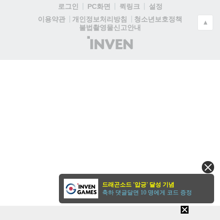
로그인
PC화면
퀵링크
설정
청소년보호정책
이용약관
개인정보처리방침
▲
불법촬영물신고안내
(주)
인
벤
드래곤소드 '압긍' 달성 기념
축하 댓글달면 10 명에게 코드 증정