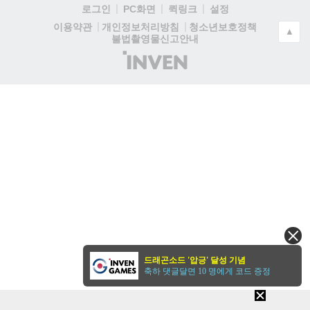
로그인
PC화면
퀵링크
설정
청소년보호정책
이용약관
개인정보처리방침
▲
불법촬영물신고안내
(주)
인
벤
드래곤소드 '압긍' 달성 기념
축하 댓글달면 10 명에게 코드 증정