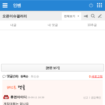
인벤
오픈이슈갤러리
전체보기
공
검
글
지
색
내글
내 댓글
10추글
on/off
쓰
기
[본문 보기]
댓글
(16)
등록순
|
최신순
새로고침
휴면아이디
26-06-11 16:39
신고
|
공감 확인
계집대회는 없나요