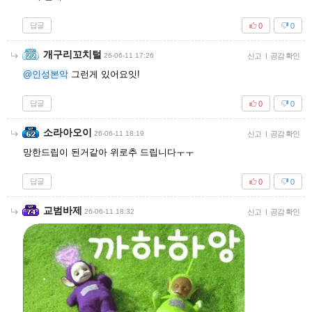
답글
0
0
개구리꼬치털
26-06-11 17:26
신고
|
공감 확인
@인성본악
그런게 있어요잇!
답글
0
0
소라아오이
26-06-11 18:19
신고
|
공감 확인
망한드립이 된거같아 위로추 드립니다ㅜㅜ
답글
0
0
교범바제
26-06-11 18:32
신고
|
공감 확인