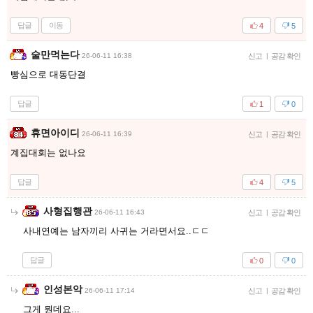
답글
이동
4
5
술만먹는다
26-06-11 16:38
신고
|
공감 확인
빵심으로 대동단결
답글
1
0
휴면아이디
26-06-11 16:39
신고
|
공감 확인
계집대회는 없나요
답글
4
5
사형집행관
26-06-11 16:43
신고
|
공감 확인
사내연예는 남자끼리 사귀는 거라면서요..ㄷㄷ
답글
0
0
인성본악
26-06-11 17:14
신고
|
공감 확인
그게 뭔데요...