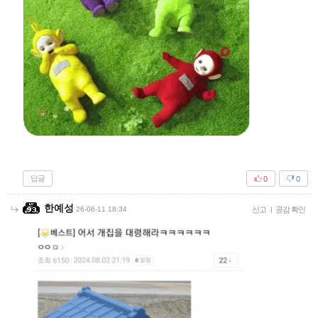
답글
0
0
한예성
26-06-11 18:34
신고
|
공감 확인