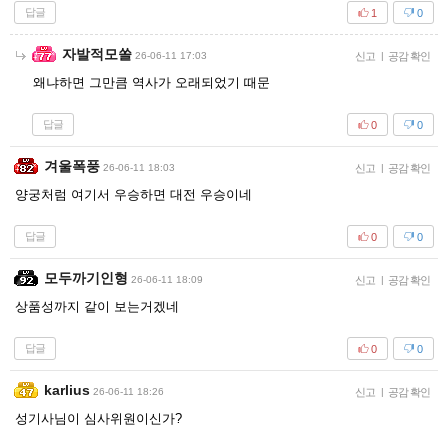
답글
1
0
자발적모쏠
26-06-11 17:03
신고
|
공감 확인
왜냐하면 그만큼 역사가 오래되었기 때문
답글
0
0
겨울폭풍
26-06-11 18:03
신고
|
공감 확인
양궁처럼 여기서 우승하면 대전 우승이네
답글
0
0
모두까기인형
26-06-11 18:09
신고
|
공감 확인
상품성까지 같이 보는거겠네
답글
0
0
karlius
26-06-11 18:26
신고
|
공감 확인
성기사님이 심사위원이신가?