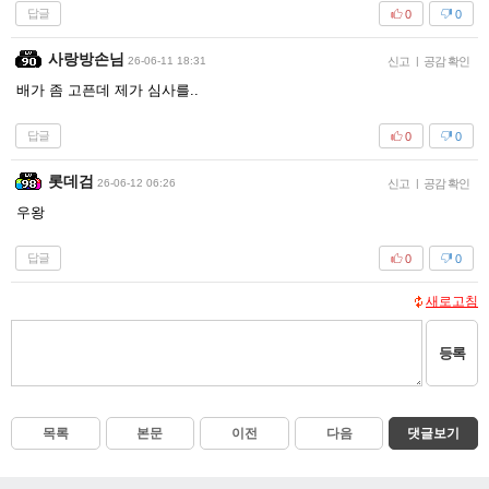
답글
0
0
사랑방손님
26-06-11 18:31
신고
|
공감 확인
배가 좀 고픈데 제가 심사를..
답글
0
0
롯데검
26-06-12 06:26
신고
|
공감 확인
우왕
답글
0
0
새로고침
등록
목록
본문
이전
다음
댓글보기