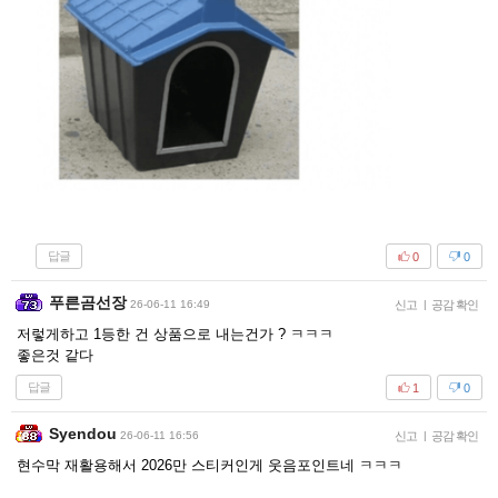
답글
0
0
푸른곰선장
26-06-11 16:49
신고
|
공감 확인
저렇게하고 1등한 건 상품으로 내는건가 ? ㅋㅋㅋ
좋은것 같다
답글
1
0
Syendou
26-06-11 16:56
신고
|
공감 확인
현수막 재활용해서 2026만 스티커인게 웃음포인트네 ㅋㅋㅋ